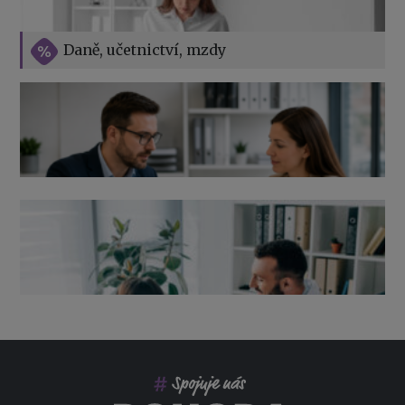
Vše o překážkách v práci na straně zaměstnavatele
Daně, učetnictví, mzdy
Výpověď ze zdravotních důvodů 2026 – průvodce pro
zaměstnavatele
Co pohlídat při přebírání účetnictví