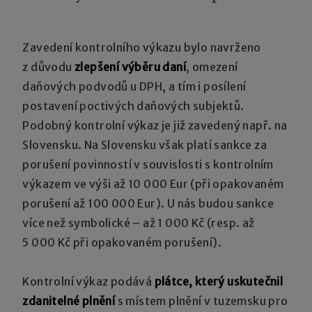
Zavedení kontrolního výkazu bylo navrženo
z důvodu
zlepšení výběru daní
, omezení
daňových podvodů u DPH, a tím i posílení
postavení poctivých daňových subjektů.
Podobný kontrolní výkaz je již zavedený např. na
Slovensku. Na Slovensku však platí sankce za
porušení povinností v souvislosti s kontrolním
výkazem ve výši až 10 000 Eur (při opakovaném
porušení až 100 000 Eur). U nás budou sankce
více než symbolické – až 1 000 Kč (resp. až
5 000 Kč při opakovaném porušení).
Kontrolní výkaz podává
plátce, který uskutečnil
zdanitelné plnění
s místem plnění v tuzemsku pro