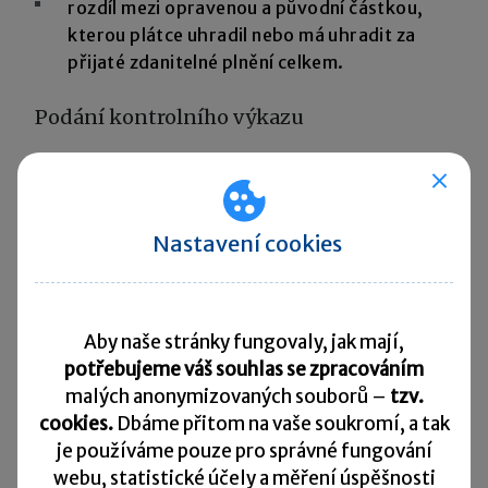
rozdíl mezi opravenou a původní částkou,
kterou plátce uhradil nebo má uhradit za
přijaté zdanitelné plnění celkem.
Podání kontrolního výkazu
Plátce je povinen podat kontrolní výkaz
pouze
elektronicky
, a to ve formátu a struktuře
stanovené správcem daně (formát XML)
do 25
Nastavení cookies
dnů po skončení zdaňovacího období
(tedy ve
stejném termínu jako přiznání k DPH).
Aby naše stránky fungovaly, jak mají,
Před uplynutím lhůty k podání kontrolního
potřebujeme váš souhlas se zpracováním
výkazu může plátce nahradit kontrolní výkaz,
malých anonymizovaných souborů –
tzv.
který již podal,
opravným kontrolním výkazem
.
cookies.
Dbáme přitom na vaše soukromí, a tak
je
používáme pouze pro správné fungování
Pokud plátce, který podal kontrolní výkaz, zjistí
webu, statistické účely a měření úspěšnosti