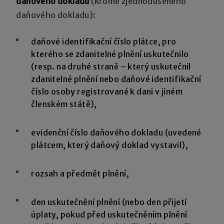
daňového dokladu
(kromě zjednodušeného
daňového dokladu):
daňové identifikační číslo plátce, pro
kterého se zdanitelné plnění uskutečnilo
(resp. na druhé straně – který uskutečnil
zdanitelné plnění nebo daňové identifikační
číslo osoby registrované k dani v jiném
členském státě),
evidenční číslo daňového dokladu (uvedené
plátcem, který daňový doklad vystavil),
rozsah a předmět plnění,
den uskutečnění plnění (nebo den přijetí
úplaty, pokud před uskutečněním plnění