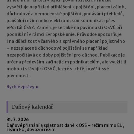
usnadnit orientaci v jejich povinnostech. Příručka
vysvětluje například přihlášení k pojištění, placení záloh,
důchodové a nemocenské pojištění, podávání přehledů,
paušální režim nebo elektronickou komunikaci přes
ePortál ČSSZ. Zaměřuje se také na povinnosti OSVČ při
podnikání v rámci Evropské unie. Průvodce upozorňuje
i na důležitost včasného a správného placení pojistného
– nezaplacené důchodové pojištění se například
nezapočítává do doby pojištění pro důchod. Publikace je
určena především začínajícím podnikatelům, ale využít ji
mohou i stávající OSVČ, které si chtějí ověřit své
povinnosti.
Rychlé zprávy ►
Daňový kalendář
31. 7. 2026
Daňové přiznání a splatnost daně k OSS – režim mimo EU,
režim EU, dovozní režim