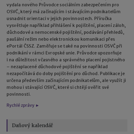
vydala nového Průvodce sociálním zabezpečením pro
OSVČ, který má začínajícím i stávajícím podnikatelům
usnadnit orientaci v jejich povinnostech. Příručka
vysvětluje například přihlášení k pojištění, placení záloh,
důchodové a nemocenské pojištění, podávání přehledů,
paušální režim nebo elektronickou komunikaci přes
ePortál ČSSZ. Zaměřuje se také na povinnosti OSVČ při
podnikání v rámci Evropské unie. Průvodce upozorňuje
i na důležitost včasného a správného placení pojistného
– nezaplacené důchodové pojištění se například
nezapočítává do doby pojištění pro důchod. Publikace je
určena především začínajícím podnikatelům, ale využít ji
mohou i stávající OSVČ, které si chtějí ověřit své
povinnosti.
Rychlé zprávy ►
Daňový kalendář