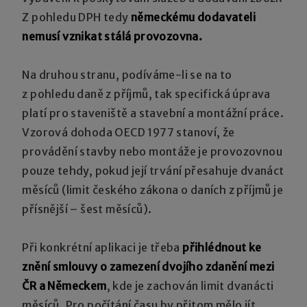
Z pohledu DPH tedy
německému dodavateli
nemusí vznikat stálá provozovna.
Na druhou stranu, podíváme-li se na to
z pohledu daně z příjmů, tak specifická úprava
platí pro staveniště a stavební a montážní práce.
Vzorová dohoda OECD 1977 stanoví, že
provádění stavby nebo montáže je provozovnou
pouze tehdy, pokud její trvání přesahuje dvanáct
měsíců (limit českého zákona o daních z příjmů je
přísnější – šest měsíců).
Při konkrétní aplikaci je třeba
přihlédnout ke
znění smlouvy o zamezení dvojího zdanění mezi
ČR a Německem
, kde je zachován limit dvanácti
měsíců. Pro počítání času by přitom mělo jít