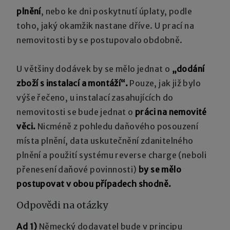
plnění
, nebo ke dni poskytnutí úplaty, podle
toho, jaký okamžik nastane dříve. U prací na
nemovitosti by se postupovalo obdobně.
U většiny dodávek by se mělo jednat o
„dodání
zboží s instalací a montáží“.
Pouze, jak již bylo
výše řečeno, u instalací zasahujících do
nemovitosti se bude jednat o
práci na nemovité
věci.
Nicméně z pohledu daňového posouzení
místa plnění, data uskutečnění zdanitelného
plnění a použití systému reverse charge (neboli
přenesení daňové povinnosti)
by se mělo
postupovat v obou případech shodně.
Odpovědi na otázky
Ad 1)
Německý dodavatel bude v principu