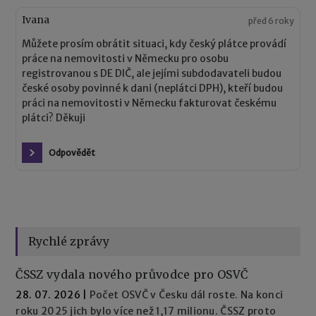
Ivana
před 6 roky
Můžete prosím obrátit situaci, kdy český plátce provádí
práce na nemovitosti v Německu pro osobu
registrovanou s DE DIČ, ale jejími subdodavateli budou
české osoby povinné k dani (neplátci DPH), kteří budou
práci na nemovitosti v Německu fakturovat českému
plátci? Děkuji
Odpovědět
Rychlé zprávy
ČSSZ vydala nového průvodce pro OSVČ
28. 07. 2026
|
Počet OSVČ v Česku dál roste. Na konci
roku 2025 jich bylo více než 1,17 milionu. ČSSZ proto