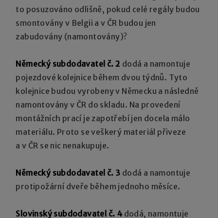
to posuzováno odlišně, pokud celé regály budou
smontovány v Belgii a v ČR budou jen
zabudovány (namontovány)?
Německý subdodavatel č. 2
dodá a namontuje
pojezdové kolejnice během dvou týdnů. Tyto
kolejnice budou vyrobeny v Německu a následně
namontovány v ČR do skladu. Na provedení
montážních prací je zapotřebí jen docela málo
materiálu. Proto se veškerý materiál přiveze
a v ČR se nic nenakupuje.
Německý subdodavatel č. 3
dodá a namontuje
protipožární dveře během jednoho měsíce.
Slovinský subdodavatel č. 4
dodá, namontuje