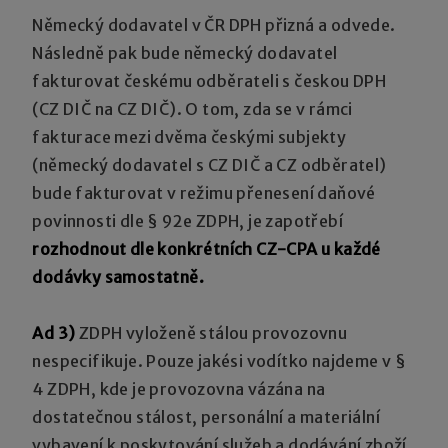
Německý dodavatel v ČR DPH přizná a odvede.
Následně pak bude německý dodavatel
fakturovat českému odběrateli s českou DPH
(CZ DIČ na CZ DIČ). O tom, zda se v rámci
fakturace mezi dvěma českými subjekty
(německý dodavatel s CZ DIČ a CZ odběratel)
bude fakturovat v režimu přenesení daňové
povinnosti dle § 92e ZDPH, je zapotřebí
rozhodnout dle konkrétních CZ-CPA u každé
dodávky samostatně.
Ad 3)
ZDPH vyloženě stálou provozovnu
nespecifikuje. Pouze jakési vodítko najdeme v §
4 ZDPH, kde je provozovna vázána na
dostatečnou stálost, personální a materiální
vybavení k poskytování služeb a dodávání zboží.