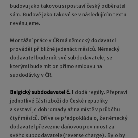
budovu jako takovou si postaví český odběratel
sám. Budově jako takové se v následujícím textu
nevěnujeme.
Montážní práce v ČR má německý dodavatel
provádět přibližně jedenáct měsíců. Německý
dodavatel bude mít své subdodavatele, se
kterými bude mít on přímo smlouvu na
subdodávky v ČR.
Belgický subdodavatel č. 1
dodá regály. Přepraví
jednotlivé části zboží do České republiky
a sestaví je dohromady až na místě v průběhu
čtyř měsíců. Dříve se předpokládalo, že německý
dodavatel převezme daňovou povinnost za
svého subdodavatele (reverse charge). Bylo by