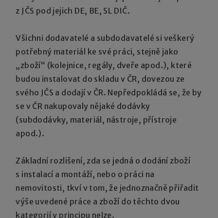
z JČS pod jejich DE, BE, SL DIČ.
Všichni dodavatelé a subdodavatelé si veškerý
potřebný materiál ke své práci, stejně jako
„zboží“ (kolejnice, regály, dveře apod.), které
budou instalovat do skladu v ČR, dovezou ze
svého JČS a dodají v ČR. Nepředpokládá se, že by
se v ČR nakupovaly nějaké dodávky
(subdodávky, materiál, nástroje, přístroje
apod.).
Základní rozlišení, zda se jedná o dodání zboží
s instalací a montáží, nebo o práci na
nemovitosti, tkví v tom, že jednoznačně přiřadit
výše uvedené práce a zboží do těchto dvou
kategorií v principu nelze.