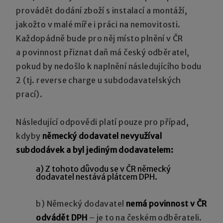
provádět dodání zboží s instalací a montáží,
jakožto v malé míře i práci na nemovitosti.
Každopádně bude pro něj místo plnění v ČR
a povinnost přiznat daň má český odběratel,
pokud by nedošlo k naplnění následujícího bodu
2 (tj. reverse charge u subdodavatelských
prací).
Následující odpovědi platí pouze pro případ,
kdyby
německý dodavatel nevyužíval
subdodávek a byl jediným dodavatelem:
a) Z tohoto důvodu se v ČR německý
dodavatel nestává plátcem DPH.
b) Německý dodavatel
nemá povinnost v ČR
odvádět DPH
– je to na českém odběrateli.