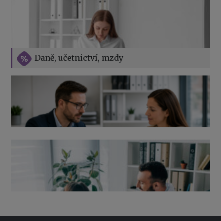
Vše o překážkách v práci na straně zaměstnavatele
Daně, učetnictví, mzdy
Výpověď ze zdravotních důvodů 2026 – průvodce pro
zaměstnavatele
Co pohlídat při přebírání účetnictví