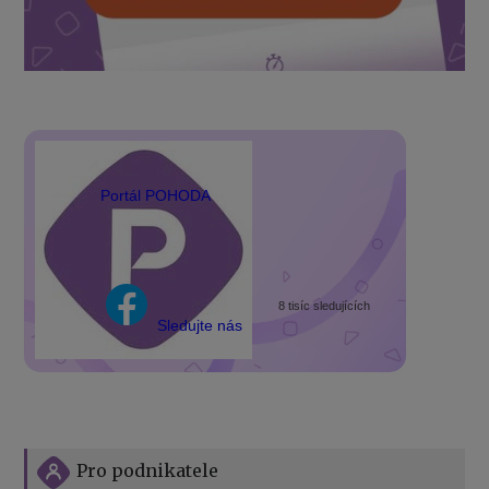
Portál POHODA
8 tisíc sledujících
Sledujte nás
Pro podnikatele