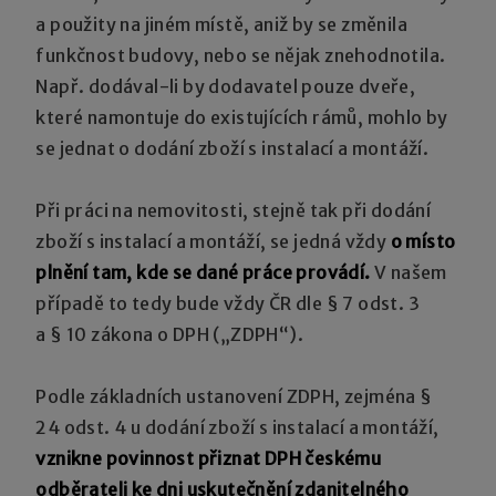
a použity na jiném místě, aniž by se změnila
funkčnost budovy, nebo se nějak znehodnotila.
Např. dodával-li by dodavatel pouze dveře,
které namontuje do existujících rámů, mohlo by
se jednat o dodání zboží s instalací a montáží.
Při práci na nemovitosti, stejně tak při dodání
zboží s instalací a montáží, se jedná vždy
o místo
plnění tam, kde se dané práce provádí.
V našem
případě to tedy bude vždy ČR dle § 7 odst. 3
a § 10 zákona o DPH („ZDPH“).
Podle základních ustanovení ZDPH, zejména §
24 odst. 4 u dodání zboží s instalací a montáží,
vznikne povinnost přiznat DPH českému
odběrateli ke dni uskutečnění zdanitelného