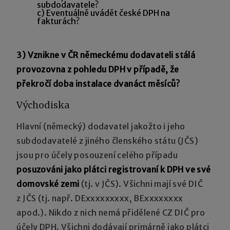
subdodavatele?
c) Eventuálně uvádět české DPH na
fakturách?
3) Vznikne v ČR německému dodavateli stálá
provozovna z pohledu DPH v případě, že
překročí doba instalace dvanáct měsíců?
Východiska
Hlavní (německý) dodavatel jakožto i jeho
subdodavatelé z jiného členského státu (JČS)
jsou pro účely posouzení celého případu
posuzováni jako plátci registrovaní k DPH ve své
domovské zemi
(tj. v JČS). Všichni mají své DIČ
z JČS (tj. např. DExxxxxxxxx, BExxxxxxxx
apod.). Nikdo z nich nemá přidělené CZ DIČ pro
účely DPH. Všichni dodávají primárně jako plátci