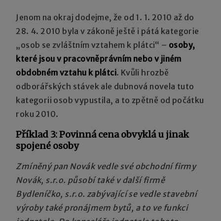
Jenom na okraj dodejme, že od 1. 1. 2010 až do
28. 4. 2010 byla v zákoně ještě i pátá kategorie
„osob se zvláštním vztahem k plátci“ –
osoby,
které jsou v pracovněprávním nebo v jiném
obdobném vztahu k plátci
. Kvůli hrozbě
odborářských stávek ale dubnová novela tuto
kategorii osob vypustila, a to zpětně od počátku
roku 2010.
Příklad 3: Povinná cena obvyklá u jinak
spojené osoby
Zmíněný pan Novák vedle své obchodní firmy
Novák, s.r.o. působí také v další firmě
Bydleníčko, s.r.o. zabývající se vedle stavební
výroby také pronájmem bytů, a to ve funkci