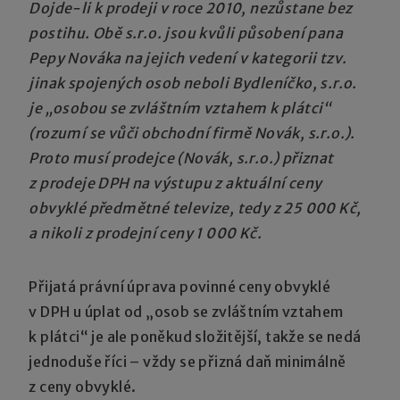
Dojde-li k prodeji v roce 2010, nezůstane bez
postihu. Obě s.r.o. jsou kvůli působení pana
Pepy Nováka na jejich vedení v kategorii tzv.
jinak spojených osob neboli Bydleníčko, s.r.o.
je „osobou se zvláštním vztahem k plátci“
(rozumí se vůči obchodní firmě Novák, s.r.o.).
Proto musí prodejce (Novák, s.r.o.) přiznat
z prodeje DPH na výstupu z aktuální ceny
obvyklé předmětné televize, tedy z 25 000 Kč,
a nikoli z prodejní ceny 1 000 Kč.
Přijatá právní úprava povinné ceny obvyklé
v DPH u úplat od „osob se zvláštním vztahem
k plátci“ je ale poněkud složitější, takže se nedá
jednoduše říci – vždy se přizná daň minimálně
z ceny obvyklé.