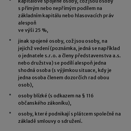
kapitálově spojené osoby, což jsou osoby
s přímým nebo nepřímým podílem na
základním kapitálu nebo hlasovacích práv
alespoň
ve výši 25 %,
jinak spojené osoby, což jsou osoby, na
jejichž vedení (poznámka, jedná se například
o jednatele s.r.o. a členy představenstva a.s.
nebo družstva) se podílí alespoň jedna
shodná osoba (s výjimkou situace, kdy je
jedna osoba členem dozorčích rad obou
osob),
osoby blízké (s odkazem na § 116
občanského zákoníku),
osoby, které podnikají s plátcem společně na
základě smlouvy o sdružení.