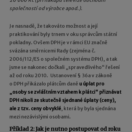
společností od výrobce apod.).
Je nasnadě, že takováto možnost a její
praktikování byly trnem v oku správcům státní
pokladny. Ovšem DPH je v rámci EU značně
svázána směrnicemi Rady (zejména č.
2006/112/ES o společném systému DPH), a tak
jsme se nakonec dočkali „spravedlivého“ řešení
až od roku 2010. Ustanovení § 36a v zákoně
o DPH přikázalo plátcům daně
u úplat pro
„osoby se zvláštním vztahem k plátci“ přiznávat
DPH nikoli ze skutečně sjednané úplaty (ceny),
ale z tzv. ceny obvyklé
, která by byla sjednána
mezi nezávislými osobami.
Příklad 2: Jak je nutno postupovat od roku