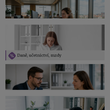
Přehledy pro OSSZ a zdravotní pojišťovny – jak na ně
v roce 2026
Vše o překážkách v práci na straně zaměstnavatele
Daně, učetnictví, mzdy
Výpověď ze zdravotních důvodů 2026 – průvodce pro
zaměstnavatele