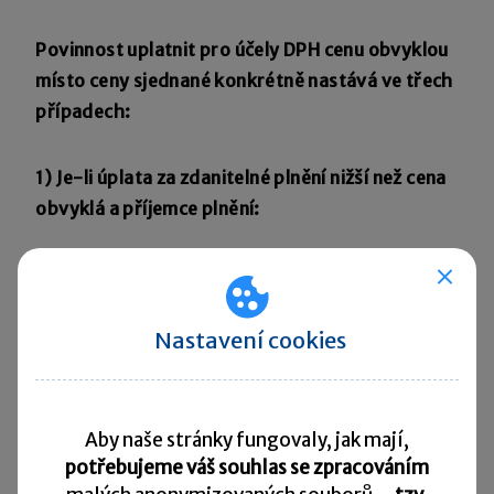
Povinnost uplatnit pro účely DPH cenu obvyklou
místo ceny sjednané konkrétně nastává ve třech
případech:
1) Je-li úplata za zdanitelné plnění nižší než cena
obvyklá a příjemce plnění:
nemá nárok na odpočet daně
(což byl případ
pana Nováka z příkladu č. 2) nebo
nemá nárok na odpočet daně v plné výši
(což
Nastavení cookies
byl případ firmy Bydleníčko, s.r.o. z příkladu
č. 3, která musí z důvodu osvobozených
plnění krátit odpočet DPH u televize).
Aby naše stránky fungovaly, jak mají,
potřebujeme váš souhlas se zpracováním
Jak má ale nebohý plátce poskytující plnění tuto