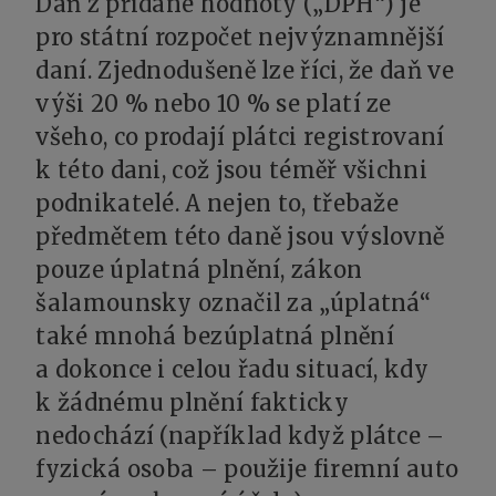
Daň z přidané hodnoty („DPH“) je
pro státní rozpočet nejvýznamnější
daní. Zjednodušeně lze říci, že daň ve
výši 20 % nebo 10 % se platí ze
všeho, co prodají plátci registrovaní
k této dani, což jsou téměř všichni
podnikatelé. A nejen to, třebaže
předmětem této daně jsou výslovně
pouze úplatná plnění, zákon
šalamounsky označil za „úplatná“
také mnohá bezúplatná plnění
a dokonce i celou řadu situací, kdy
k žádnému plnění fakticky
nedochází (například když plátce –
fyzická osoba – použije firemní auto