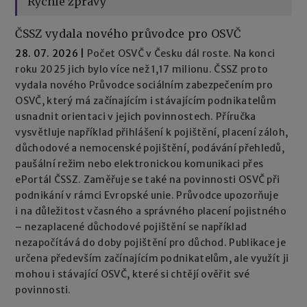
Rychlé zprávy
ČSSZ vydala nového průvodce pro OSVČ
28. 07. 2026
|
Počet OSVČ v Česku dál roste. Na konci
roku 2025 jich bylo více než 1,17 milionu. ČSSZ proto
vydala nového Průvodce sociálním zabezpečením pro
OSVČ, který má začínajícím i stávajícím podnikatelům
usnadnit orientaci v jejich povinnostech. Příručka
vysvětluje například přihlášení k pojištění, placení záloh,
důchodové a nemocenské pojištění, podávání přehledů,
paušální režim nebo elektronickou komunikaci přes
ePortál ČSSZ. Zaměřuje se také na povinnosti OSVČ při
podnikání v rámci Evropské unie. Průvodce upozorňuje
i na důležitost včasného a správného placení pojistného
– nezaplacené důchodové pojištění se například
nezapočítává do doby pojištění pro důchod. Publikace je
určena především začínajícím podnikatelům, ale využít ji
mohou i stávající OSVČ, které si chtějí ověřit své
povinnosti.