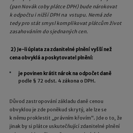
(pan Novák coby plátce DPH) bude nárokovat
k odpočtu i nižší DPH na vstupu. Nemá zde
tedy pro stát smysl komplikovat plátcům život
zasahováním do sjednaných cen.
2) Je-li úplata za zdanitelné plnění vyšší než
cena obvyklá a poskytovatel plnění:
je povinen krátit nárok na odpočet daně
podle § 72 odst. 4 zákona o DPH.
Důvod zastropování základu daně cenou
obvyklou je zde poněkud skrytý, ale lze se
k němu proklestit „právním křovím“. Jde o to, že
jinak by si plátce uskutečňující zdanitelné plnění