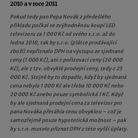
2010 a v roce 2011
Pokud tedy pan Pepa Novák z předešlého
příkladu počkal se zvýhodněnou koupí LED
televizoru za 1 000 Kč od svého s.r.o. až do
ledna 2010, tak by s.r.o. (plátce prodávající
zboží) nepřiznalo DPH na výstupu ze sjednané
ceny (1 000 Kč), ani z pořizovací ceny (20 000
Kč), ale z tzv. obvyklé prodejní ceny, tedy z 25
000 Kč. Stejně by to dopadlo, když by sjednaná
cena nebyla 1 000 Kč ale třeba 10 000 Kč nebo
20 000 Kč anebo pouze symbolická 1 Kč. Když
by ale sjednaná prodejní cena za televizor pro
pana Nováka přesáhla cenu obvyklou – což je
samozřejmě pouze hypotetická možnost – pak
by s.r.o. muselo přiznat DPH z této vyšší úplaty.