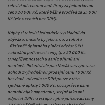
televizí od renomované firmy za jednotkovou
cenu 20 000 Kč, které běžně prodává za 25 000
Kč (vše v cenách bez DPH).
Kdyby si televizi jednoduše vyskladnil do
obýváku, muselo by jeho s.r.o. z tohoto
„fiktivně“ úplatného plnění odvést DPH
z aktuální pořizovací ceny, tj. z 20 000 Kč.
O nepříjemnostech u daní z příjmů ani
nemluvě. Pokud si ale pan Novák se svým s.r.o.
dohodl zvýhodněnou prodejní cenu 1 000 Kč
bez daně, odvedla se DPH pouze z této
sjednané úplaty 1 000 Kč. Což správce daně
nemohl nijak napadnout, stejně jako ani
odpočet DPH na vstupu z plné pořizovací ceny
20 000 Kč (při nákupu televize obchodní