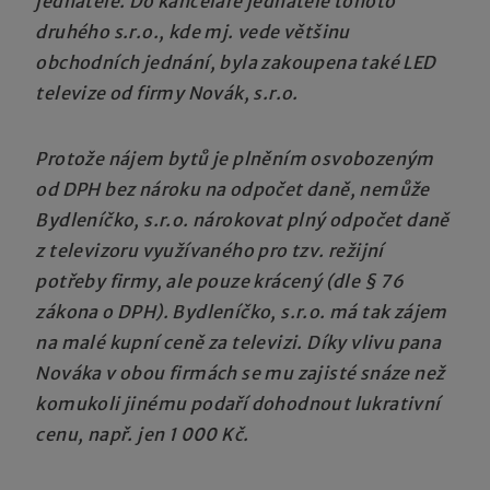
jednatele. Do kanceláře jednatele tohoto
druhého s.r.o., kde mj. vede většinu
obchodních jednání, byla zakoupena také LED
televize od firmy Novák, s.r.o.
Protože nájem bytů je plněním osvobozeným
od DPH bez nároku na odpočet daně, nemůže
Bydleníčko, s.r.o. nárokovat plný odpočet daně
z televizoru využívaného pro tzv. režijní
potřeby firmy, ale pouze krácený (dle § 76
zákona o DPH). Bydleníčko, s.r.o. má tak zájem
na malé kupní ceně za televizi. Díky vlivu pana
Nováka v obou firmách se mu zajisté snáze než
komukoli jinému podaří dohodnout lukrativní
cenu, např. jen 1 000 Kč.