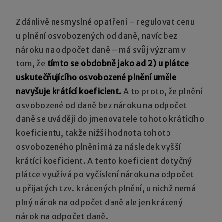
Zdánlivě nesmyslné opatření – regulovat cenu
u plnění osvobozených od daně, navíc bez
nároku na odpočet daně – má svůj význam v
tom, že
tímto se obdobně jako ad 2) u plátce
uskutečňujícího osvobozené plnění uměle
navyšuje krátící koeficient.
A to proto, že plnění
osvobozené od daně bez nároku na odpočet
daně se uvádějí do jmenovatele tohoto krátícího
koeficientu, takže nižší hodnota tohoto
osvobozeného plnění má za následek vyšší
krátící koeficient. A tento koeficient dotyčný
plátce využívá po vyčíslení nároku na odpočet
u přijatých tzv. krácených plnění, u nichž nemá
plný nárok na odpočet daně ale jen krácený
nárok na odpočet daně.