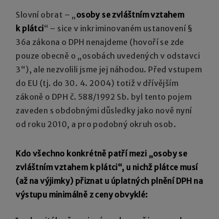
Slovní obrat – „
osoby se zvláštním vztahem
k plátci
“ – sice v inkriminovaném ustanovení §
36a zákona o DPH nenajdeme (hovoří se zde
pouze obecně o „osobách uvedených v odstavci
3“), ale nezvolili jsme jej náhodou. Před vstupem
do EU (tj. do 30. 4. 2004) totiž v dřívějším
zákoně o DPH č. 588/1992 Sb. byl tento pojem
zaveden s obdobnými důsledky jako nově nyní
od roku 2010, a pro podobný okruh osob.
Kdo všechno konkrétně patří mezi „osoby se
zvláštním vztahem k plátci“, u nichž plátce musí
(až na výjimky) přiznat u úplatných plnění DPH na
výstupu minimálně z ceny obvyklé: