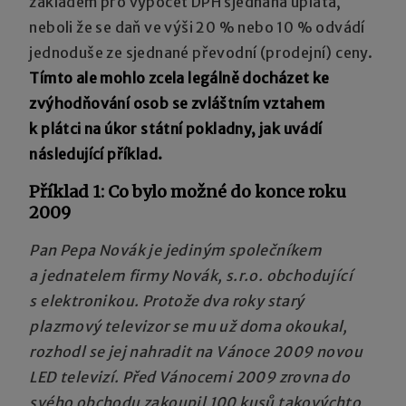
základem pro výpočet DPH sjednaná úplata,
neboli že se daň ve výši 20 % nebo 10 % odvádí
jednoduše ze sjednané převodní (prodejní) ceny.
Tímto ale mohlo zcela legálně docházet ke
zvýhodňování osob se zvláštním vztahem
k plátci na úkor státní pokladny, jak uvádí
následující příklad.
Příklad 1: Co bylo možné do konce roku
2009
Pan Pepa Novák je jediným společníkem
a jednatelem firmy Novák, s.r.o. obchodující
s elektronikou. Protože dva roky starý
plazmový televizor se mu už doma okoukal,
rozhodl se jej nahradit na Vánoce 2009 novou
LED televizí. Před Vánocemi 2009 zrovna do
svého obchodu zakoupil 100 kusů takovýchto