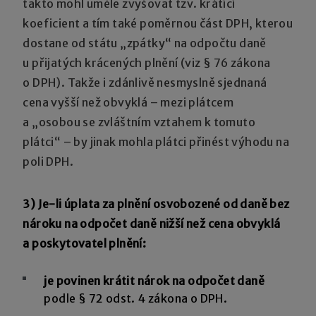
takto mohl uměle zvyšovat tzv. krátící
koeficient a tím také poměrnou část DPH, kterou
dostane od státu „zpátky“ na odpočtu daně
u přijatých krácených plnění (viz § 76 zákona
o DPH). Takže i zdánlivě nesmyslně sjednaná
cena vyšší než obvyklá – mezi plátcem
a „osobou se zvláštním vztahem k tomuto
plátci“ – by jinak mohla plátci přinést výhodu na
poli DPH.
3) Je-li úplata za plnění osvobozené od daně bez
nároku na odpočet daně nižší než cena obvyklá
a poskytovatel plnění:
je povinen krátit nárok na odpočet daně
podle § 72 odst. 4 zákona o DPH.