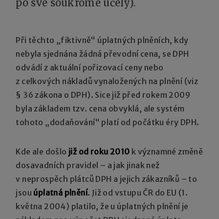
po své soukromé účely).
Při těchto „fiktivně“ úplatných plněních, kdy
nebyla sjednána žádná převodní cena, se DPH
odvádí z aktuální pořizovací ceny nebo
z celkových nákladů vynaložených na plnění (viz
§ 36 zákona o DPH). Sice již před rokem 2009
byla základem tzv. cena obvyklá, ale systém
tohoto „dodaňování“ platí od počátku éry DPH.
Kde ale došlo
již od roku 2010
k významné změně
dosavadních pravidel – a jak jinak než
v neprospěch plátců DPH a jejich zákazníků – to
jsou
úplatná plnění
. Již od vstupu ČR do EU (1.
května 2004) platilo, že u úplatných plnění je