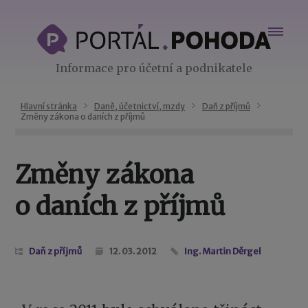
Informace pro účetní a podnikatele
Hlavní stránka
Daně, účetnictví, mzdy
Daň z příjmů
Změny zákona o daních z příjmů
Změny zákona
o daních z příjmů
Daň z příjmů
12. 03. 2012
Ing. Martin Děrgel