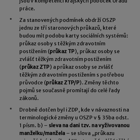
jsou v kompetenci krajských poboček Úřadu
práce.
Za stanovených podmínek obdrží OSZP
jednu ze tří staronových průkazů, které
budou mít podobu karty sociálních systémů:
průkaz osoby s těžkým zdravotním
postižením (
průkaz TP
), průkaz osoby se
zvlášť těžkým zdravotním postižením
(
průkaz ZTP
) a průkaz osoby se zvlášť
těžkým zdravotním postižením s potřebou
průvodce (
průkaz ZTP/P
). Změny těchto
pojmů se současně promítají do celé řady
zákonů.
Drobně dotčen byl i ZDP, kde v návaznosti na
terminologické změny u OSZP v § 35ba odst.
1 písm. b) –
sleva na dani tzv. na vyživovanou
manželku/manžela
– se slova „průkazu