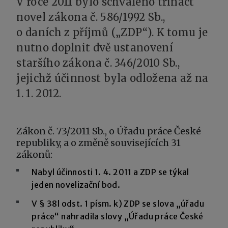
V roce 2011 bylo schváleno třináct
novel zákona č. 586/1992 Sb.,
o daních z příjmů („ZDP“). K tomu je
nutno doplnit dvě ustanovení
staršího zákona č. 346/2010 Sb.,
jejichž účinnost byla odložena až na
1. 1. 2012.
Zákon č. 73/2011 Sb., o Úřadu práce České
republiky, a o změně souvisejících 31
zákonů:
Nabyl účinnosti 1. 4. 2011 a ZDP se týkal
jeden novelizační bod.
V § 38l odst. 1 písm. k) ZDP se slova „úřadu
práce“ nahradila slovy „Úřadu práce České