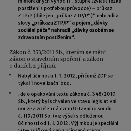
mimořádných výhod III. stupně (zvlášť těžké
postižení s potřebou průvodce) – průkaz
ZTP/P (dále jen „průkaz ZTP/P“)“ nahradila
slovy
„průkazu ZTP/P“ a pojem „dávky
sociální péče“ nahradil „dávky osobám se
zdravotním postižením“
.
Zákon č. 353/2011 Sb., kterým se mění
zákon o stavebním spoření, a zákon
o daních z příjmů:
Nabyl účinnosti 1. 1. 2012, přičemž ZDP se
týkal 1 novelizační bod.
Jde o opakování textu zákona č. 348/2010
Sb., který byl schválen ve stavu legislativní
nouze a zrušen nálezem Ústavního soudu
č. 119/2011 Sb. (viz výše) s odloženou
účinností od 1. 1. 2012. Výjimkou je speciální
50% srážková daň z připsané státní