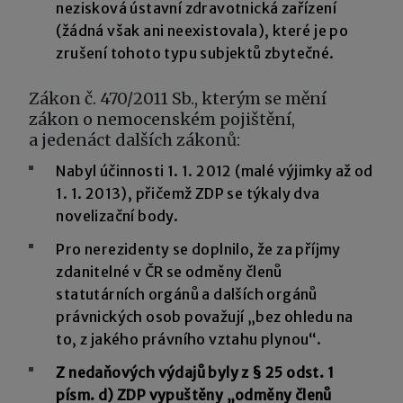
nezisková ústavní zdravotnická zařízení
(žádná však ani neexistovala), které je po
zrušení tohoto typu subjektů zbytečné.
Zákon č. 470/2011 Sb., kterým se mění
zákon o nemocenském pojištění,
a jedenáct dalších zákonů:
Nabyl účinnosti 1. 1. 2012 (malé výjimky až od
1. 1. 2013), přičemž ZDP se týkaly dva
novelizační body.
Pro nerezidenty se doplnilo, že za příjmy
zdanitelné v ČR se odměny členů
statutárních orgánů a dalších orgánů
právnických osob považují „bez ohledu na
to, z jakého právního vztahu plynou“.
Z nedaňových výdajů byly z § 25 odst. 1
písm. d) ZDP vypuštěny „odměny členů