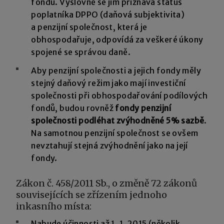
fondů. Výslovně se jim přiznává status
poplatníka DPPO (daňová subjektivita)
a penzijní společnost, která je
obhospodařuje, odpovídá za veškeré úkony
spojené se správou daně.
Aby penzijní společnosti a jejich fondy měly
stejný daňový režim jako mají investiční
společnosti při obhospodařování podílových
fondů, budou rovněž
fondy penzijní
společnosti podléhat zvýhodněné 5% sazbě
.
Na samotnou penzijní společnost se ovšem
nevztahují stejná zvýhodnění jako na její
fondy.
Zákon č. 458/2011 Sb., o změně 72 zákonů
souvisejících se zřízením jednoho
inkasního místa:
Nabude účinnosti až 1. 1. 2015 (několik