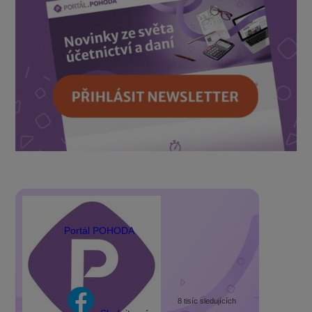
Portál POHODA
8 tisíc sledujících