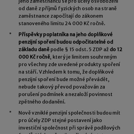
jeho zaměstnanců se pro účely osvobození
od daně z příjmů fyzických osob na straně
zaměstnance započítají do zákonem
stanoveného limitu 24 000 Kč ročně.
Příspěvky poplatníka na jeho doplňkové
penzijní spoření budou odpočitatelné od
základu daně
podle § 15 odst. 5 ZDP až
do 12
000 Kč ročně
, který je limitem souhrnným
pro všechny zde uvedené produkty spoření
na stáří. Vzhledem k tomu, že doplňkové
penzijní spoření bude možné převádět,
nebude takový převod považován za
porušení podmínek a nezaloží povinnost
zpětného dodanění.
Nově vzniklé penzijní společnosti budou mít
pro účely ZDP stejné postavení jako
investiční společnost při správě podílových