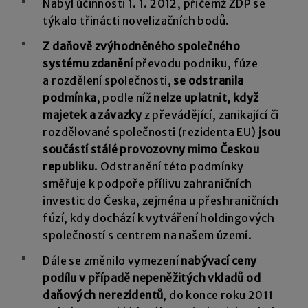
Nabyl účinnosti 1. 1. 2012, přičemž ZDP se
týkalo třinácti novelizačních bodů.
Z daňově zvýhodněného společného
systému zdanění
převodu podniku, fúze
a rozdělení společnosti,
se odstranila
podmínka
, podle níž
nelze uplatnit, když
majetek a závazky
z převádějící, zanikající či
rozdělované společnosti (rezidenta EU)
jsou
součástí stálé provozovny mimo Českou
republiku
. Odstranění této podmínky
směřuje k podpoře přílivu zahraničních
investic do Česka, zejména u přeshraničních
fúzí, kdy dochází k vytváření holdingových
společností s centrem na našem území.
Dále se změnilo vymezení
nabývací ceny
podílu v případě nepeněžitých vkladů od
daňových nerezidentů
, do konce roku 2011