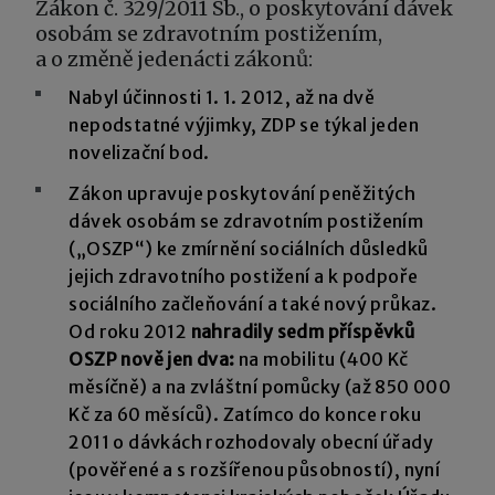
Zákon č. 329/2011 Sb., o poskytování dávek
osobám se zdravotním postižením,
a o změně jedenácti zákonů:
Nabyl účinnosti 1. 1. 2012, až na dvě
nepodstatné výjimky, ZDP se týkal jeden
novelizační bod.
Zákon upravuje poskytování peněžitých
dávek osobám se zdravotním postižením
(„OSZP“) ke zmírnění sociálních důsledků
jejich zdravotního postižení a k podpoře
sociálního začleňování a také nový průkaz.
Od roku 2012
nahradily sedm příspěvků
OSZP nově jen dva:
na mobilitu (400 Kč
měsíčně) a na zvláštní pomůcky (až 850 000
Kč za 60 měsíců). Zatímco do konce roku
2011 o dávkách rozhodovaly obecní úřady
(pověřené a s rozšířenou působností), nyní