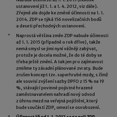
ustanovení již 1. 1. a 1. 4. 2012, viz dále).
Zřejmě ale dojde ke změně účinnosti na 1. 1.
2014. ZDP se týká 156 novelizačních bodů
a deseti přechodných ustanovení.
Naprostá většina změn ZDP nabude účinnosti
až 1. 1. 2015 (případně o rok dříve), takže
nemá smysl se jimi nyní vážněji zabývat,
protože je docela možné, že do té doby se
třeba ještě změní. A tak jen pro zajímavost
zmiňme ty zásadní plánované zvraty. Bude
zrušen koncept tzv. superhrubé mzdy, s čímž
ale souvisí zvýšení sazby DPFO z 15 % na 19
%, stávající povinné pojistné hrazené
zaměstnavatelem nahradí nový odvod
z úhrnu mezd na veřejná pojištění, který
bude součástí ZDP, omezí se osvobození.
Účinnost již od 1. 1. 2012 se na poli ZDP