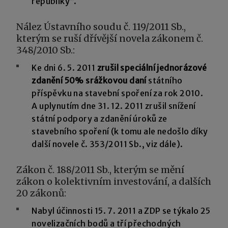
republiky“.
Nález Ústavního soudu č. 119/2011 Sb.,
kterým se ruší dřívější novela zákonem č.
348/2010 Sb.:
Ke dni 6. 5. 2011
zrušil speciální jednorázové
zdanění 50% srážkovou daní
státního
příspěvku na stavební spoření za rok 2010.
A uplynutím dne 31. 12. 2011 zrušil snížení
státní podpory a zdanění úroků ze
stavebního spoření (k tomu ale nedošlo díky
další novele č. 353/2011 Sb., viz dále).
Zákon č. 188/2011 Sb., kterým se mění
zákon o kolektivním investování, a dalších
20 zákonů:
Nabyl účinnosti 15. 7. 2011 a ZDP se týkalo 25
novelizačních bodů a tří přechodných