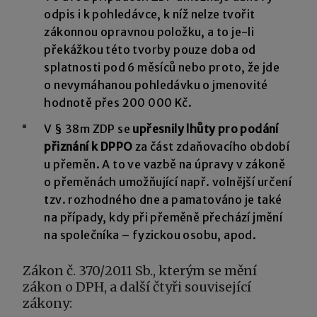
odpis i k pohledávce, k níž nelze tvořit
zákonnou opravnou položku, a to je-li
překážkou této tvorby pouze doba od
splatnosti pod 6 měsíců nebo proto, že jde
o nevymáhanou pohledávku o jmenovité
hodnotě přes 200 000 Kč.
V § 38m ZDP se
upřesnily lhůty pro podání
přiznání k DPPO
za část zdaňovacího období
u přeměn. A to ve vazbě na úpravy v zákoně
o přeměnách umožňující např. volnější určení
tzv. rozhodného dne a pamatováno je také
na případy, kdy při přeměně přechází jmění
na společníka – fyzickou osobu, apod.
Zákon č. 370/2011 Sb., kterým se mění
zákon o DPH, a další čtyři související
zákony: