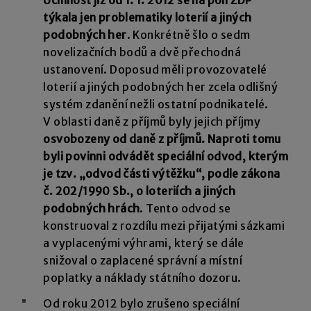
týkala jen problematiky loterií a jiných
podobných her
. Konkrétně šlo o sedm
novelizačních bodů a dvě přechodná
ustanovení. Doposud měli provozovatelé
loterií a jiných podobných her zcela odlišný
systém zdanění nežli ostatní podnikatelé.
V oblasti daně z příjmů byly jejich příjmy
osvobozeny od daně z příjmů. Naproti tomu
byli povinni odvádět speciální odvod, kterým
je tzv. „odvod části výtěžku“, podle zákona
č. 202/1990 Sb., o loteriích a jiných
podobných hrách
. Tento odvod se
konstruoval z rozdílu mezi přijatými sázkami
a vyplacenými výhrami, který se dále
snižoval o zaplacené správní a místní
poplatky a náklady státního dozoru.
Od roku 2012 bylo zrušeno speciální