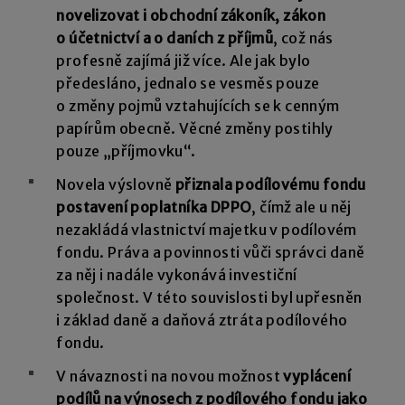
novelizovat i obchodní zákoník, zákon
o účetnictví a o daních z příjmů
, což nás
profesně zajímá již více. Ale jak bylo
předesláno, jednalo se vesměs pouze
o změny pojmů vztahujících se k cenným
papírům obecně. Věcné změny postihly
pouze „příjmovku“.
Novela výslovně
přiznala podílovému fondu
postavení poplatníka DPPO
, čímž ale u něj
nezakládá vlastnictví majetku v podílovém
fondu. Práva a povinnosti vůči správci daně
za něj i nadále vykonává investiční
společnost. V této souvislosti byl upřesněn
i základ daně a daňová ztráta podílového
fondu.
V návaznosti na novou možnost
vyplácení
podílů na výnosech z podílového fondu jako