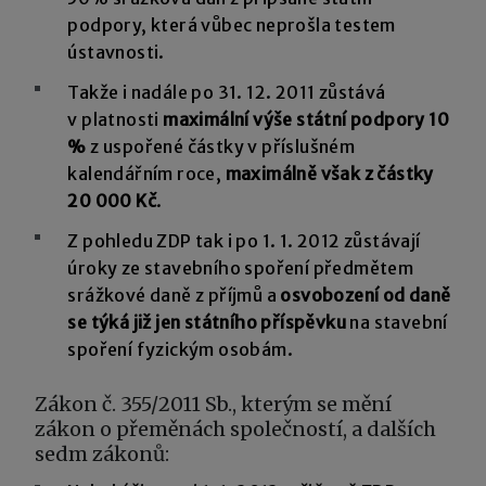
podpory, která vůbec neprošla testem
ústavnosti.
Takže i nadále po 31. 12. 2011 zůstává
v platnosti
maximální výše státní podpory 10
%
z uspořené částky v příslušném
kalendářním roce,
maximálně však z částky
20 000 Kč
.
Z pohledu ZDP tak i po 1. 1. 2012 zůstávají
úroky ze stavebního spoření předmětem
srážkové daně z příjmů a
osvobození od daně
se týká již jen státního příspěvku
na stavební
spoření fyzickým osobám.
Zákon č. 355/2011 Sb., kterým se mění
zákon o přeměnách společností, a dalších
sedm zákonů: