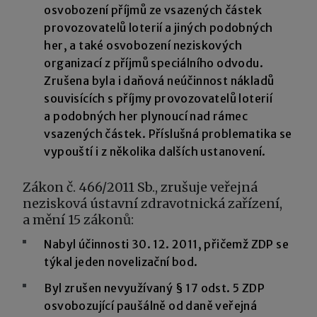
osvobození příjmů ze vsazených částek
provozovatelů loterií a jiných podobných
her, a také osvobození neziskových
organizací z příjmů speciálního odvodu.
Zrušena byla i daňová neúčinnost nákladů
souvisících s příjmy provozovatelů loterií
a podobných her plynoucí nad rámec
vsazených částek. Příslušná problematika se
vypouští i z několika dalších ustanovení.
Zákon č. 466/2011 Sb., zrušuje veřejná
nezisková ústavní zdravotnická zařízení,
a mění 15 zákonů:
Nabyl účinnosti 30. 12. 2011, přičemž ZDP se
týkal jeden novelizační bod.
Byl zrušen nevyužívaný § 17 odst. 5 ZDP
osvobozující paušálně od daně veřejná