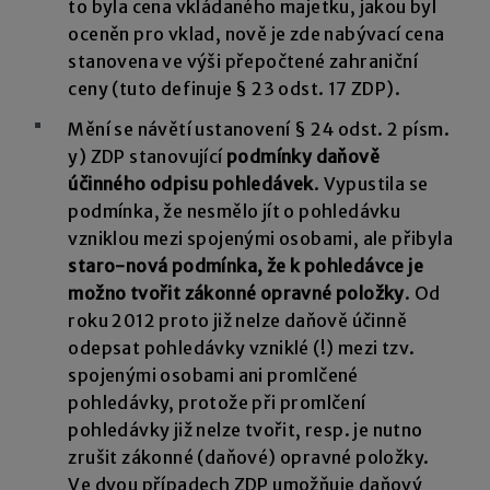
to byla cena vkládaného majetku, jakou byl
oceněn pro vklad, nově je zde nabývací cena
stanovena ve výši přepočtené zahraniční
ceny (tuto definuje § 23 odst. 17 ZDP).
Mění se návětí ustanovení § 24 odst. 2 písm.
y) ZDP stanovující
podmínky daňově
účinného odpisu pohledávek
. Vypustila se
podmínka, že nesmělo jít o pohledávku
vzniklou mezi spojenými osobami, ale přibyla
staro-nová podmínka, že k pohledávce je
možno tvořit zákonné opravné položky
. Od
roku 2012 proto již nelze daňově účinně
odepsat pohledávky vzniklé (!) mezi tzv.
spojenými osobami ani promlčené
pohledávky, protože při promlčení
pohledávky již nelze tvořit, resp. je nutno
zrušit zákonné (daňové) opravné položky.
Ve dvou případech ZDP umožňuje daňový