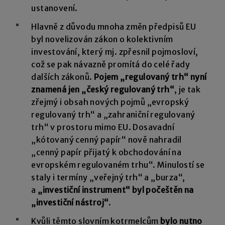
ustanovení.
Hlavně z důvodu mnoha změn předpisů EU
byl novelizován zákon o kolektivním
investování, který mj. zpřesnil pojmosloví,
což se pak návazně promítá do celé řady
dalších zákonů.
Pojem „regulovaný trh“ nyní
znamená jen „český regulovaný trh“
, je tak
zřejmý i obsah nových pojmů „evropský
regulovaný trh“ a „zahraniční regulovaný
trh“ v prostoru mimo EU. Dosavadní
„kótovaný cenný papír“ nově nahradil
„cenný papír přijatý k obchodování na
evropském regulovaném trhu“. Minulostí se
staly i termíny „veřejný trh“ a „burza“,
a
„investiční instrument“ byl počeštěn na
„investiční nástroj“
.
Kvůli těmto slovním kotrmelcům
bylo nutno