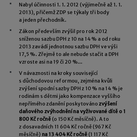
Nabyl účinnosti 1. 1. 2012 (výjimečně až 1. 1.
2013), přičemž ZDP se týkaly tři body
a jeden přechodník.
Zákon především zvýšil pro rok 2012
sníženou sazbu DPH z 10 na 14 % a od roku
2013 zavádí jednotnou sazbu DPH ve výši
17,5 %. Zřejmě to ale nebude stačit a DPH
vzroste asi na 19 či 20 %…
V návaznosti na kroky související
s důchodovou reformou, zejména kvůli
zvýšení spodní sazby DPH z 10 % na 14 % je
rodinám s dětmi jako kompenzace vyššího
nepřímého zdanění poskytováno
zvýšení
daňového zvýhodnění na vyživované dítě o 1
800 Kč ročně
(o 150 Kč měsíčně). A to
z dosavadních 11 604 Kč ročně (967 Kč
měsíčně)
na 13 404 Kč ročně
(1 117 Kč