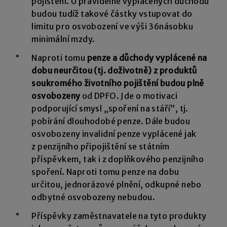
pojištění. U pravidelně vyplácených důchodů
budou tudíž takové částky vstupovat do
limitu pro osvobození ve výši 36násobku
minimální mzdy.
Naproti tomu
penze a důchody vyplácené na
dobu neurčitou (tj. doživotně) z produktů
soukromého životního pojištění budou plně
osvobozeny
od DPFO. Jde o motivaci
podporující smysl „spoření na stáří”, tj.
pobírání dlouhodobé penze. Dále budou
osvobozeny invalidní penze vyplácené jak
z penzijního připojištění se státním
příspěvkem, tak i z doplňkového penzijního
spoření. Naproti tomu penze na dobu
určitou, jednorázové plnění, odkupné nebo
odbytné osvobozeny nebudou.
Příspěvky zaměstnavatele na tyto produkty