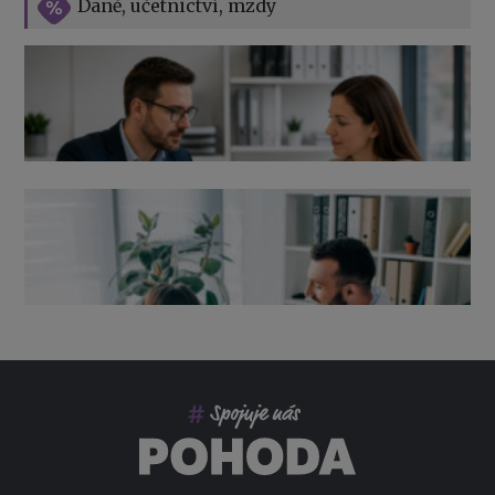
Daně, učetnictví, mzdy
Výpověď ze zdravotních důvodů 2026 – průvodce pro
zaměstnavatele
Co pohlídat při přebírání účetnictví