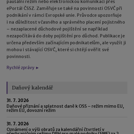
paušální režim nebo elektronickou komunikaci přes
ePortál ČSSZ. Zaměřuje se také na povinnosti OSVČ při
podnikání v rámci Evropské unie. Průvodce upozorňuje
i na důležitost včasného a správného placení pojistného
– nezaplacené důchodové pojištění se například
nezapočítává do doby pojištění pro důchod. Publikace je
určena především začínajícím podnikatelům, ale využít ji
mohou i stávající OSVČ, které si chtějí ověřit své
povinnosti.
Rychlé zprávy ►
Daňový kalendář
31. 7. 2026
Daňové přiznání a splatnost daně k OSS – režim mimo EU,
režim EU, dovozní režim
31. 7. 2026
Oznámení o výši obratů za kalendářní čtvrtletí v
přeshraničním režimu DPH pro malé podniky (SME) za 2.