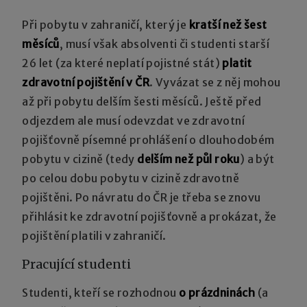
Při pobytu v zahraničí, který je
kratší než šest
měsíců
, musí však absolventi či studenti starší
26 let (za které neplatí pojistné stát)
platit
zdravotní pojištění v ČR
. Vyvázat se z něj mohou
až při pobytu delším šesti měsíců. Ještě před
odjezdem ale musí odevzdat ve zdravotní
pojišťovně písemné prohlášení o dlouhodobém
pobytu v cizině (tedy
delším než půl roku
) a být
po celou dobu pobytu v cizině zdravotně
pojištěni. Po návratu do ČR je třeba se znovu
přihlásit ke zdravotní pojišťovně a prokázat, že
pojištění platili v zahraničí.
Pracující studenti
Studenti, kteří se rozhodnou
o prázdninách
(a