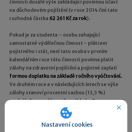
činnosti dosáhl výše zakládající povinnou účast
na důchodovém pojištění (v roce 2014 činí tato
rozhodná částka
62 261 Kč za rok
).
Pokud je za studenta – osobu zahajující
samostatně výdělečnou činnost – plátcem
pojistného i stát, není tato osoba v prvním
kalendářním roce této činnosti povinna platit
zálohy na zdravotní pojištění a pojistné zaplatí
formou doplatku na základě ročního vyúčtování.
Ve druhém roce a v následujících letech se výše
zálohy stanoví procentní sazbou (13,5 %)
z měsíčního vyměřovacího základu. Pro
takovouto osobu neplatí minimální vyměřovací
základ.
Nastavení cookies