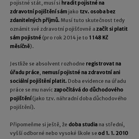
pojistné stát, musí si
hradit pojistné na
zdravotní pojištění sám
jako
tzv. osoba bez
zdanitelných příjmů.
Musí tuto skutečnost tedy
oznámit své zdravotní pojišťovně a
začít si platit
sám pojistné
(pro rok 2014 je to
1 148 Kč
měsíčně
).
Jestliže se absolvent rozhodne
registrovat na
úřadu práce
,
nemusí pojistné na zdravotní ani
sociální pojištění platit.
Doba evidence na úřadu
práce se mu navíc
započítává do důchodového
pojištění
(jako tzv. náhradní doba důchodového
pojištění).
Připomeňme si ještě, že
doba studia
na střední,
vyšší odborné nebo vysoké škole se
od 1. 1. 2010