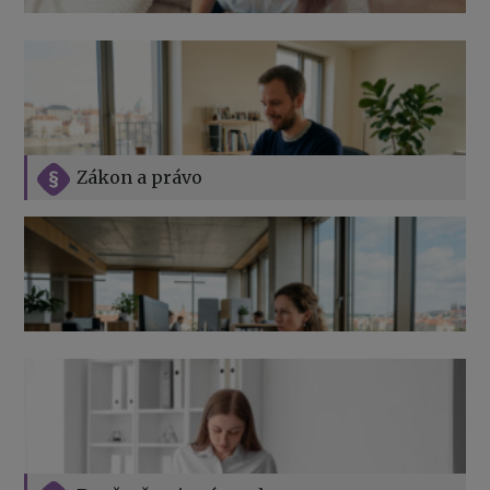
Zákon a právo
Jak na podnikání při rodičovské dovolené
Přehledy pro OSSZ a zdravotní pojišťovny – jak na ně
v roce 2026
Vše o překážkách v práci na straně zaměstnavatele