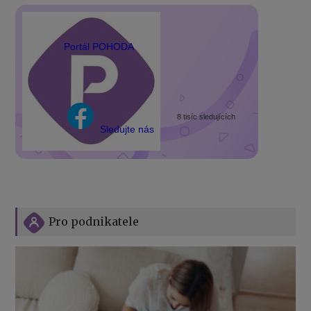
Portál POHODA
8 tisíc sledujících
Sledujte nás
Pro podnikatele