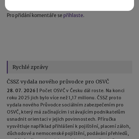
Pro přidání komentáře se
přihlaste
.
Rychlé zprávy
ČSSZ vydala nového průvodce pro OSVČ
28. 07. 2026
|
Počet OSVČ v Česku dál roste. Na konci
roku 2025 jich bylo více než 1,17 milionu. ČSSZ proto
vydala nového Průvodce sociálním zabezpečením pro
OSVČ, který má začínajícím i stávajícím podnikatelům
usnadnit orientaci v jejich povinnostech. Příručka
vysvětluje například přihlášení k pojištění, placení záloh,
důchodové a nemocenské pojištění, podávání přehledů,