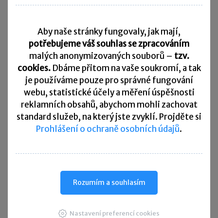
Související články:
Studenti ve firmě
Aby naše stránky fungovaly, jak mají,
potřebujeme váš souhlas se zpracováním
Vyměřovací základ osob bez zdanitelných příjmů
malých anonymizovaných souborů –
tzv.
Rozdíl mezi hlavní a vedlejší samostatnou
cookies.
Dbáme přitom na vaše soukromí, a tak
výdělečnou činností – I. část
je
používáme pouze pro správné fungování
Rozdíl mezi hlavní a vedlejší samostatnou
webu, statistické účely a měření úspěšnosti
výdělečnou činností – II. část
reklamních obsahů, abychom mohli zachovat
standard služeb, na který jste zvyklí. Projděte si
Prohlášení o ochraně osobních údajů
.
Sdílet:
Zanechte komentář
Rozumím a souhlasím
Diskuse neslouží jako právní, daňová či účetní poradna. Je
vyhrazena pro vzájemnou komunikaci čtenářů.
Nastavení preferencí cookies