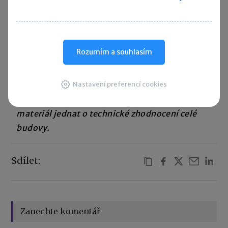
Při výměně dřevěných oken za plastová, kdy
nedochází ke změně rozměrů ani ke změně
Rozumím a souhlasím
v počtu vrstev skel, půjde o opravu. Pokud však
při této výměně dojde ke změně rozměrů oken
Nastavení preferencí cookies
nebo k výměně jednovrstvých oken za
dvouvrstvá, bude se bez ohledu na použitý
materiál jednat o technické zhodnocení celé
budovy.
Sdílet:
Zanechte komentář