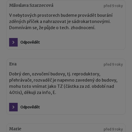
Miloslava Szarzecová
před 9 roky
V nebytových prostorech budeme provádět bourání
zděných příček a nahrazovat je sádrokartonovými.
Domnívám se, že půjde o tech. zhodnocení.
Odpovědět
Eva
před 9 roky
Dobrý den, ozvučení budovy, tj. reproduktory,
přehrávače, rozvaděč je napevno zavedený do budovy,
mohu toto vnímat jako TZ (částka za zd. období nad
40tis), děkuji za info, E.
Odpovědět
Marie
před 9 roky