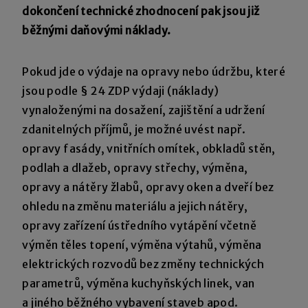
dokončení technické zhodnocení pak jsou již
běžnými daňovými náklady.
Pokud jde o výdaje na opravy nebo údržbu, které
jsou podle § 24 ZDP výdaji (náklady)
vynaloženými na dosažení, zajištění a udržení
zdanitelných příjmů, je možné uvést např.
opravy fasády, vnitřních omítek, obkladů stěn,
podlah a dlažeb, opravy střechy, výměna,
opravy a nátěry žlabů, opravy oken a dveří bez
ohledu na změnu materiálu a jejich nátěry,
opravy zařízení ústředního vytápění včetně
výměn těles topení, výměna výtahů, výměna
elektrických rozvodů bez změny technických
parametrů, výměna kuchyňských linek, van
a jiného běžného vybavení staveb apod.