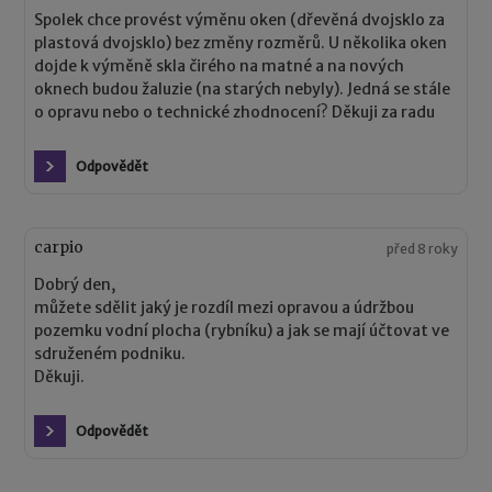
Spolek chce provést výměnu oken (dřevěná dvojsklo za
plastová dvojsklo) bez změny rozměrů. U několika oken
dojde k výměně skla čirého na matné a na nových
oknech budou žaluzie (na starých nebyly). Jedná se stále
o opravu nebo o technické zhodnocení? Děkuji za radu
Odpovědět
carpio
před 8 roky
Dobrý den,
můžete sdělit jaký je rozdíl mezi opravou a údržbou
pozemku vodní plocha (rybníku) a jak se mají účtovat ve
sdruženém podniku.
Děkuji.
Odpovědět