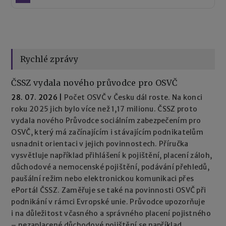
Rychlé zprávy
ČSSZ vydala nového průvodce pro OSVČ
28. 07. 2026
|
Počet OSVČ v Česku dál roste. Na konci
roku 2025 jich bylo více než 1,17 milionu. ČSSZ proto
vydala nového Průvodce sociálním zabezpečením pro
OSVČ, který má začínajícím i stávajícím podnikatelům
usnadnit orientaci v jejich povinnostech. Příručka
vysvětluje například přihlášení k pojištění, placení záloh,
důchodové a nemocenské pojištění, podávání přehledů,
paušální režim nebo elektronickou komunikaci přes
ePortál ČSSZ. Zaměřuje se také na povinnosti OSVČ při
podnikání v rámci Evropské unie. Průvodce upozorňuje
i na důležitost včasného a správného placení pojistného
– nezaplacené důchodové pojištění se například