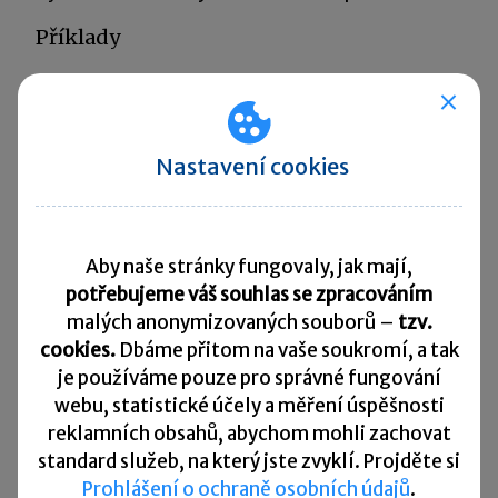
Příklady
Pokud poplatník nahradí na budově stávající
střešní krytinu např. plechovou za tašky, aniž
by přitom zasahoval do konstrukce střechy,
Nastavení cookies
měnil její tvar a sklon, případně provedl nově
vestavbu střešních oken, půjde jednoznačně
o opravu.
Aby naše stránky fungovaly, jak mají,
potřebujeme váš souhlas se zpracováním
Jako technické zhodnocení se bude posuzovat
malých anonymizovaných souborů –
tzv.
případ, pokud poplatník provede nástavbu
cookies.
Dbáme přitom na vaše soukromí, a tak
celého patra, přičemž musí odstranit původní
je
používáme pouze pro správné fungování
střechu, kterou nahradí střechou úplně stejnou.
webu, statistické účely a měření úspěšnosti
Odstranění původní střechy stejně jako
reklamních obsahů, abychom mohli zachovat
standard služeb, na který jste zvyklí. Projděte si
postavení střechy nové bude součástí výdajů
Prohlášení o ochraně osobních údajů
.
na výstavbu celého patra.