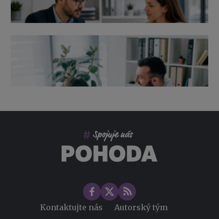
Výpověď ze zdravotních důvodů 2026 – průvodce pro
zaměstnavatele
Co pohlídat při přebírání účetnictví
Změny ve zdravotním pojištění v roce 2026
Kontaktujte nás
Autorský tým