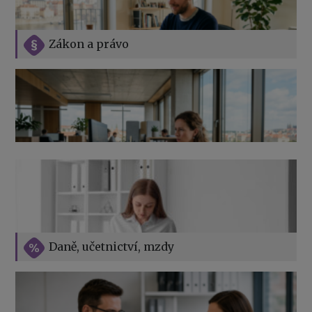
Zákon a právo
Jak na podnikání při rodičovské dovolené
Přehledy pro OSSZ a zdravotní pojišťovny – jak na ně
v roce 2026
Vše o překážkách v práci na straně zaměstnavatele
Daně, učetnictví, mzdy