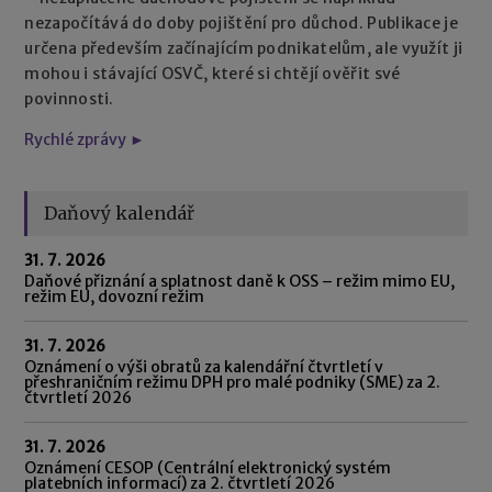
nezapočítává do doby pojištění pro důchod. Publikace je
určena především začínajícím podnikatelům, ale využít ji
mohou i stávající OSVČ, které si chtějí ověřit své
povinnosti.
Rychlé zprávy ►
Daňový kalendář
31. 7. 2026
Daňové přiznání a splatnost daně k OSS – režim mimo EU,
režim EU, dovozní režim
31. 7. 2026
Oznámení o výši obratů za kalendářní čtvrtletí v
přeshraničním režimu DPH pro malé podniky (SME) za 2.
čtvrtletí 2026
31. 7. 2026
Oznámení CESOP (Centrální elektronický systém
platebních informací) za 2. čtvrtletí 2026