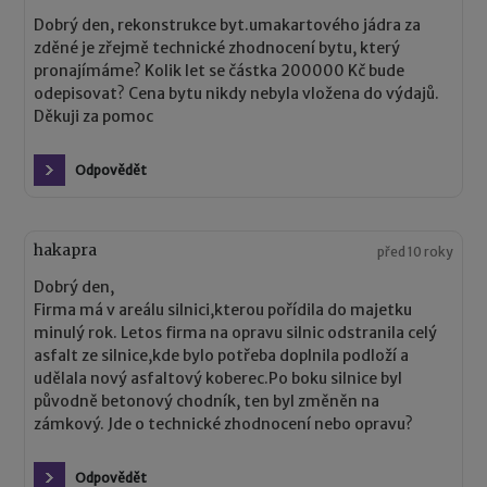
Dobrý den, rekonstrukce byt.umakartového jádra za
zděné je zřejmě technické zhodnocení bytu, který
pronajímáme? Kolik let se částka 200000 Kč bude
odepisovat? Cena bytu nikdy nebyla vložena do výdajů.
Děkuji za pomoc
Odpovědět
hakapra
před 10 roky
Dobrý den,
Firma má v areálu silnici,kterou pořídila do majetku
minulý rok. Letos firma na opravu silnic odstranila celý
asfalt ze silnice,kde bylo potřeba doplnila podloží a
udělala nový asfaltový koberec.Po boku silnice byl
původně betonový chodník, ten byl změněn na
zámkový. Jde o technické zhodnocení nebo opravu?
Odpovědět