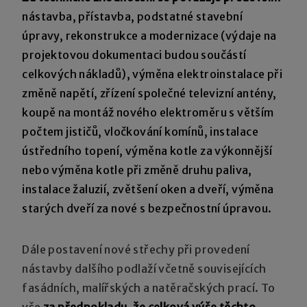
nástavba, přístavba, podstatné stavební
úpravy, rekonstrukce a modernizace (výdaje na
projektovou dokumentaci budou součástí
celkových nákladů), výměna elektroinstalace při
změně napětí, zřízení společné televizní antény,
koupě na montáž nového elektroměru s větším
počtem jističů, vločkování komínů, instalace
ústředního topení, výměna kotle za výkonnější
nebo výměna kotle při změně druhu paliva,
instalace žaluzií, zvětšení oken a dveří, výměna
starých dveří za nové s bezpečnostní úpravou.
Dále postavení nové střechy při provedení
nástavby dalšího podlaží včetně souvisejících
fasádních, malířských a natěračských prací. To
vše
za předpokladu, že celková výše těchto