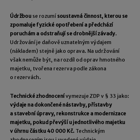
Údržbou
se rozumí
soustavná činnost, kterou se
zpomaluje fyzické opotřebení a předchází
poruchám a odstraňují se drobnější závady
.
Udržování je daňově uznatelným výdajem
(nákladem) stejně jako oprava. Na udržování
však nemůže být, na rozdíl od oprav hmotného
majetku, tvořena rezerva podle zákona
o rezervách.
Technické zhodnocení
vymezuje ZDP v § 33 jako:
výdaje na dokončené nástavby, přístavby
a stavební úpravy, rekonstrukce a modernizace
majetku, pokud převýší u jednotlivého majetku
v úhrnu částku 40 000 Kč.
Technickým
zhodnocením jsou i uvedené výdaje