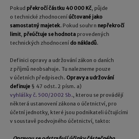
Pokud
překročí částku 40 000 Kč
, půjde
o technické zhodnocení
účtované jako
samostatný majetek
. Pokud souhrn
nepřekročí
limit
,
přeúčtuje se hodnota
provedených
technických zhodnocení
do nákladů
.
Definici opravy a udržování zákon o daních
z příjmů neobsahuje. Tu nalezneme pouze
v účetních předpisech.
Opravy a udržování
definuje
§ 47 odst. 2 písm. a)
vyhlášky č. 500/2002 Sb.
, kterou se provádějí
některá ustanovení zákona o účetnictví, pro
účetní jednotky, které jsou podnikateli účtujícími
v soustavě podvojného účetnictví, takto:
„
Opravou se odstraňují účinky částečného