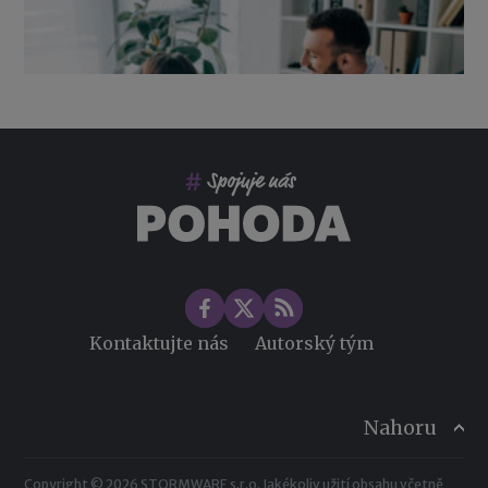
Co pohlídat při přebírání účetnictví
Změny ve zdravotním pojištění v roce 2026
Kontaktujte nás
Autorský tým
Nahoru
Copyright © 2026 STORMWARE s.r.o. Jakékoliv užití obsahu včetně