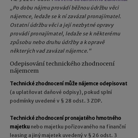
„Po dobu nájmu provádí běžnou údržbu věci
nájemce, ledaže se k ní zavázal pronajímatel.
Ostatní údržbu věci a její nezbytné opravy
provádí pronajímatel, ledaže se k některému
způsobu nebo druhu údržby a k opravě
některých vad zavázal nájemce.“
Odepisování technického zhodnocení
nájemcem
Technické zhodnocení může nájemce odepisovat
(a uplatňovat daňové odpisy), pokud splní
podmínky uvedené v § 28 odst. 3 ZDP.
Technické zhodnocení pronajatého hmotného
majetku
nebo majetku pořizovaného na finanční
leasing a jiný majetek uvedený v § 26 odst. 3