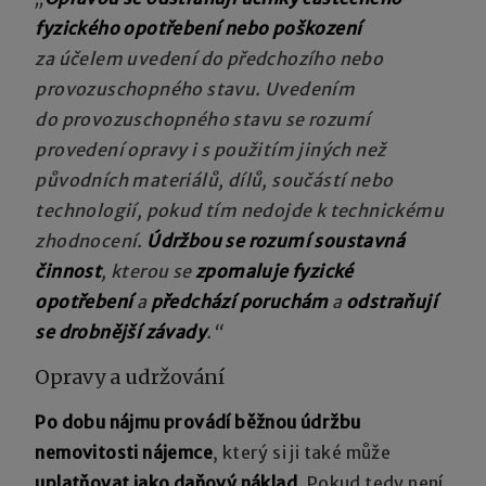
fyzického opotřebení nebo poškození
za účelem uvedení do předchozího nebo
provozuschopného stavu. Uvedením
do provozuschopného stavu se rozumí
provedení opravy i s použitím jiných než
původních materiálů, dílů, součástí nebo
technologií, pokud tím nedojde k technickému
zhodnocení.
Údržbou se rozumí soustavná
činnost
, kterou se
zpomaluje fyzické
opotřebení
a
předchází poruchám
a
odstraňují
se drobnější závady
.“
Opravy a udržování
Po dobu nájmu provádí běžnou údržbu
nemovitosti nájemce
, který si ji také může
uplatňovat jako daňový náklad
. Pokud tedy není