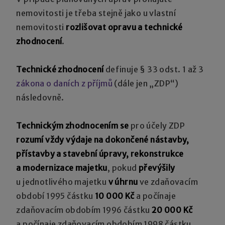
nemovitosti je třeba stejně jako u vlastní
nemovitosti
rozlišovat opravu a technické
zhodnocení
.
Technické zhodnocení
definuje § 33 odst. 1 až 3
zákona o daních z příjmů
(dále jen „ZDP“)
následovně.
Technickým zhodnocením se
pro účely ZDP
rozumí vždy výdaje na dokončené nástavby,
přístavby a stavební úpravy, rekonstrukce
a modernizace majetku
, pokud
převýšily
u jednotlivého majetku
v úhrnu
ve zdaňovacím
období 1995 částku
10 000 Kč
a počínaje
zdaňovacím obdobím 1996 částku
20 000 Kč
a počínaje zdaňovacím obdobím 1998 částku