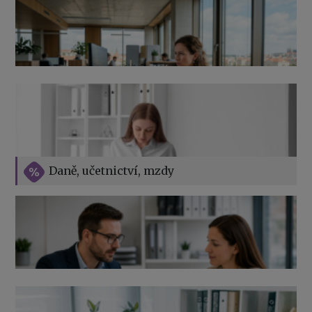
Přehledy pro OSSZ a zdravotní pojišťovny – jak na ně
v roce 2026
Vše o překážkách v práci na straně zaměstnavatele
Daně, učetnictví, mzdy
Výpověď ze zdravotních důvodů 2026 – průvodce pro
zaměstnavatele