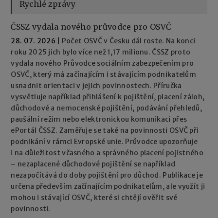
Rychlé zprávy
ČSSZ vydala nového průvodce pro OSVČ
28. 07. 2026
|
Počet OSVČ v Česku dál roste. Na konci
roku 2025 jich bylo více než 1,17 milionu. ČSSZ proto
vydala nového Průvodce sociálním zabezpečením pro
OSVČ, který má začínajícím i stávajícím podnikatelům
usnadnit orientaci v jejich povinnostech. Příručka
vysvětluje například přihlášení k pojištění, placení záloh,
důchodové a nemocenské pojištění, podávání přehledů,
paušální režim nebo elektronickou komunikaci přes
ePortál ČSSZ. Zaměřuje se také na povinnosti OSVČ při
podnikání v rámci Evropské unie. Průvodce upozorňuje
i na důležitost včasného a správného placení pojistného
– nezaplacené důchodové pojištění se například
nezapočítává do doby pojištění pro důchod. Publikace je
určena především začínajícím podnikatelům, ale využít ji
mohou i stávající OSVČ, které si chtějí ověřit své
povinnosti.