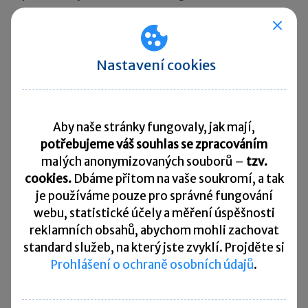
Pokud si toto ustanovení stručně shrneme, jde
o tyto podmínky:
Nastavení cookies
technické zhodnocení hradí nájemce
,
nájemce má souhlas vlastníka
Aby naše stránky fungovaly, jak mají,
(pronajímatele)
s odpisováním uveden
potřebujeme váš souhlas se zpracováním
v písemné smlouvě
– ve smlouvě o pronájmu
malých anonymizovaných souborů –
tzv.
nebo v samostatné smlouvě,
cookies.
Dbáme přitom na vaše soukromí, a tak
nedojde ke zvýšení vstupní ceny u vlastníka
je
používáme pouze pro správné fungování
nemovitosti z titulu technického
webu, statistické účely a měření úspěšnosti
zhodnocení
.
reklamních obsahů, abychom mohli zachovat
standard služeb, na který jste zvyklí. Projděte si
Prohlášení o ochraně osobních údajů
.
Při splnění těchto podmínek
nájemce zařadí
technické zhodnocení na pronajaté nemovitosti