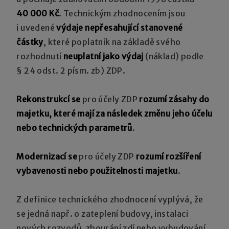
40 000 Kč
. Technickým zhodnocením jsou
i uvedené
výdaje nepřesahující stanovené
částky
, které poplatník na základě svého
rozhodnutí
neuplatní jako výdaj
(náklad) podle
§ 24 odst. 2 písm. zb) ZDP.
Rekonstrukcí se
pro účely ZDP
rozumí zásahy do
majetku, které mají za následek změnu jeho účelu
nebo technických parametrů
.
Modernizací se
pro účely ZDP
rozumí rozšíření
vybavenosti nebo použitelnosti majetku
.
Z definice technického zhodnocení vyplývá, že
se jedná např. o zateplení budovy, instalaci
nových rozvodů, zbourání zdí nebo vybudování