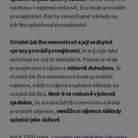
sjednáno v nájemní smlouvě, že ji bude provádět
pronajímatel. Pak by samozřejmě náklady na
údržbu uplatňoval pronajímatel.
Ostatní údržbu nemovitosti a její nezbytné
opravy provádí pronajímatel
, který si je také
uplatňuje ve svých nákladech. Pokud se však
pronajímatel a nájemce
smluvně dohodnou
, že
ostatní údržbu nemovitosti bude provádět
nájemce, může si nájemce uplatnit náklady na
ostatní údržbu.
Není-li ve smlouvě výslovně
sjednáno
, že ostatní údržbu nemovitosti bude
provádět nájemce,
nemůže si nájemce náklady
uplatnit jako daňové
.
Viz § 2207 odst. 1
nového občanského zákoníku
: