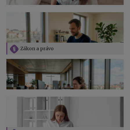
Zákon a právo
Jak na podnikání při rodičovské dovolené
Přehledy pro OSSZ a zdravotní pojišťovny – jak na ně
v roce 2026
Vše o překážkách v práci na straně zaměstnavatele