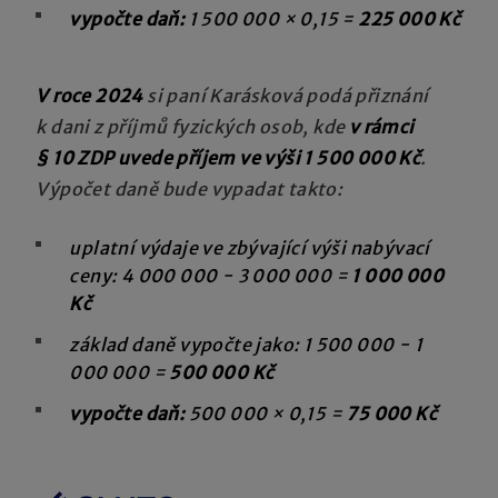
vypočte daň:
1 500 000 × 0,15 =
225 000 Kč
V roce 2024
si paní Karásková podá přiznání
k dani z příjmů fyzických osob, kde
v rámci
§ 10 ZDP uvede příjem ve výši 1 500 000 Kč
.
Výpočet daně bude vypadat takto:
uplatní výdaje ve zbývající výši nabývací
ceny: 4 000 000 − 3 000 000 =
1 000 000
Kč
základ daně vypočte jako: 1 500 000 − 1
000 000 =
500 000 Kč
vypočte daň:
500 000 × 0,15 =
75 000 Kč