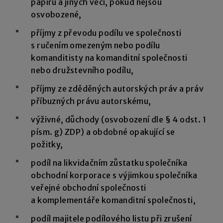
papírů a jiných věcí, pokud nejsou
osvobozené,
příjmy z převodu podílu ve společnosti
s ručením omezeným nebo podílu
komanditisty na komanditní společnosti
nebo družstevního podílu,
příjmy ze zděděných autorských práv a práv
příbuzných právu autorskému,
výživné, důchody (osvobození dle § 4 odst. 1
písm. g) ZDP) a obdobné opakující se
požitky,
podíl na likvidačním zůstatku společníka
obchodní korporace s výjimkou společníka
veřejné obchodní společnosti
a komplementáře komanditní společnosti,
podíl majitele podílového listu při zrušení