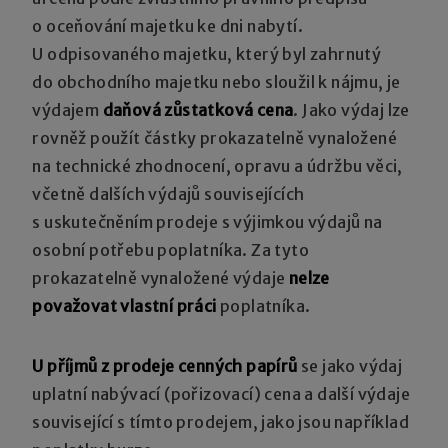
o oceňování majetku ke dni nabytí.
U odpisovaného majetku, který byl zahrnutý
do obchodního majetku nebo sloužil k nájmu, je
výdajem
daňová zůstatková cena
. Jako výdaj lze
rovněž použít částky prokazatelně vynaložené
na technické zhodnocení, opravu a údržbu věci,
včetně dalších výdajů souvisejících
s uskutečněním prodeje s výjimkou výdajů na
osobní potřebu poplatníka. Za tyto
prokazatelně vynaložené výdaje
nelze
považovat vlastní práci
poplatníka.
U příjmů z prodeje cenných papírů
se jako výdaj
uplatní nabývací (pořizovací) cena a další výdaje
související s tímto prodejem, jako jsou například