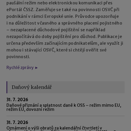
paušální režim nebo elektronickou komunikaci přes
ePortál ČSSZ. Zaměřuje se také na povinnosti OSVČ při
podnikání v rámci Evropské unie. Průvodce upozorňuje
i na důležitost včasného a správného placení pojistného
– nezaplacené důchodové pojištění se například
nezapočítává do doby pojištění pro důchod. Publikace je
určena především začínajícím podnikatelům, ale využít ji
mohou i stávající OSVČ, které si chtějí ověřit své
povinnosti.
Rychlé zprávy ►
Daňový kalendář
31. 7. 2026
Daňové přiznání a splatnost daně k OSS – režim mimo EU,
režim EU, dovozní režim
31. 7. 2026
Oznámení o výši obratů za kalendářní čtvrtletí v