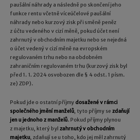
paušální náhrady a následně po skončení jeho
funkce rentu včetně víceúčelové paušální
náhrady nebo kurzový zisk při směně peněz
z účtu vedeného v cizí měně, pokud účet není
zahrnutý v obchodním majetku nebo se nejedná
o účet vedený v cizí měně na evropském
regulovaném trhu nebo na obdobném
zahraničním regulovaném trhu (kurzový zisk byl
před 1. 1. 2024 osvobozen dle § 4 odst. 1 písm.
ze) ZDP).
Pokud jde o ostatní příjmy
dosažené v rámci
společného jmění manželů
, tyto příjmy se
zdaňují
jen u jednoho z manželů
. Pokud příjmy plynou
z majetku, který byl
zahrnutý v obchodním
majetku
, zdaňují se u toho, kdo jej měl zahrnutý