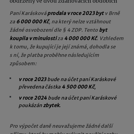
obdržený ve dvou zdaňovacích obdobích
Paní Karásková
prodala v roce 2023 byt
v Brně
za
6 000 000 Kč
, na který nelze vztáhnout
žádné osvobození dle § 4 ZDP. Tento
byt
koupila v minulosti
za
4 000 000 Kč
. Vzhledem
k tomu, že kupující je její známá, dohodla se
s ní, že platba proběhne následujícím
způsobem:
v roce 2023
bude na účet paní Karáskové
převedena částka
4 500 000 Kč
,
v roce 2024
bude na účet paní Karáskové
poukázán
zbytek
.
Pro výpočet daně neuvažujeme žádné další