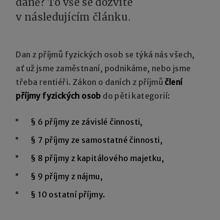
daně? To vše se dozvíte
v následujícím článku.
Dan z příjmů fyzických osob se týká nás všech,
ať už jsme zaměstnaní, podnikáme, nebo jsme
třeba rentiéři. Zákon o daních z příjmů
člení
příjmy fyzických osob
do pěti kategorií:
§ 6 příjmy ze závislé činnosti,
§ 7 příjmy ze samostatné činnosti,
§ 8 příjmy z kapitálového majetku,
§ 9 příjmy z nájmu,
§ 10 ostatní příjmy.