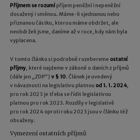
Příjmem se rozumí
příjem peněžní i nepeněžní
dosažený i směnou. Máme-li sjednanou nebo
přiznanou částku, kterou máme obdržet, ale
neobdrželi jsme, daníme až v roce, kdy nám byla
vyplacena.
V tomto článku si podrobně rozebereme
ostatní
příjmy
, které najdeme v zákoně o daních z příjmů
(dále jen „ZDP“)
v § 10
. Článek je uvedený
v návaznosti na legislativu platnou
od 1. 1. 2024
,
pro rok 2023 je třeba se řídit legislativou
platnou pro rok 2023. Rozdíly v legislativě
pro rok 2024 oproti roku 2023 jsou v článku též
obsaženy.
Vymezení ostatních příjmů