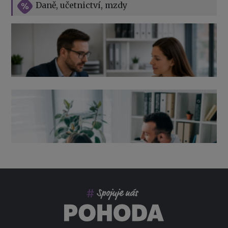
Daně, učetnictví, mzdy
Výpověď ze zdravotních důvodů 2026 – průvodce pro
zaměstnavatele
Co pohlídat při přebírání účetnictví