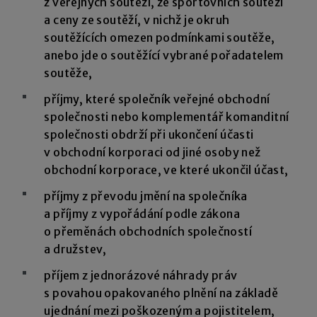
z veřejných soutěží, ze sportovních soutěží
a ceny ze soutěží, v nichž je okruh
soutěžících omezen podmínkami soutěže,
anebo jde o soutěžící vybrané pořadatelem
soutěže,
příjmy, které společník veřejné obchodní
společnosti nebo komplementář komanditní
společnosti obdrží při ukončení účasti
v obchodní korporaci od jiné osoby než
obchodní korporace, ve které ukončil účast,
příjmy z převodu jmění na společníka
a příjmy z vypořádání podle zákona
o přeměnách obchodních společností
a družstev,
příjem z jednorázové náhrady práv
s povahou opakovaného plnění na základě
ujednání mezi poškozeným a pojistitelem,