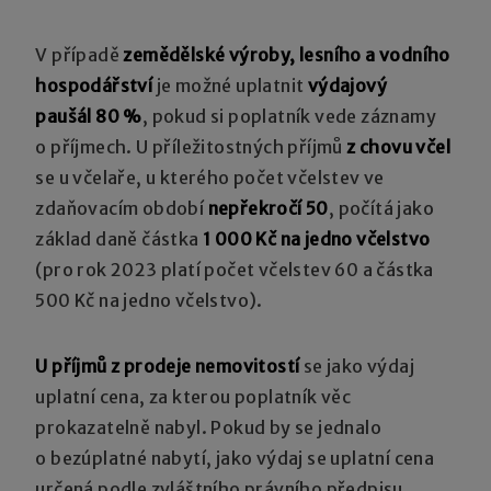
V případě
zemědělské výroby, lesního a vodního
hospodářství
je možné uplatnit
výdajový
paušál 80 %
, pokud si poplatník vede záznamy
o příjmech. U příležitostných příjmů
z chovu včel
se u včelaře, u kterého počet včelstev ve
zdaňovacím období
nepřekročí 50
, počítá jako
základ daně částka
1 000 Kč na jedno včelstvo
(pro rok 2023 platí počet včelstev 60 a částka
500 Kč na jedno včelstvo).
U příjmů z prodeje nemovitostí
se jako výdaj
uplatní cena, za kterou poplatník věc
prokazatelně nabyl. Pokud by se jednalo
o bezúplatné nabytí, jako výdaj se uplatní cena
určená podle zvláštního právního předpisu