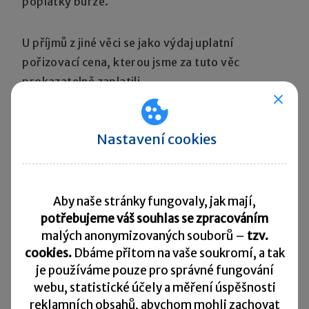
poplatky burze.
U příjmů z jiné věci se jako výdaj uplatní
pořizovací cena, kterou jsme za tuto věc
prokazatelně zaplatili.
Pokud bychom z nějakého důvodu měli příjem
Nastavení cookies
z prodeje obdržet ve více splátkách v různých
zdaňovacích obdobích, výdaj k příjmu
dosaženému v daném zdaňovacím období
uplatníme poměrově
.
Aby naše stránky fungovaly, jak mají,
potřebujeme váš souhlas se zpracováním
malých anonymizovaných souborů –
tzv.
U hazardních her
kromě loterií a tombol je
cookies.
Dbáme přitom na vaše soukromí, a tak
výdajem vklad do hazardní hry.
je
používáme pouze pro správné fungování
webu, statistické účely a měření úspěšnosti
U příjmů z převodu podílu
, podílu na likvidačním
reklamních obsahů, abychom mohli zachovat