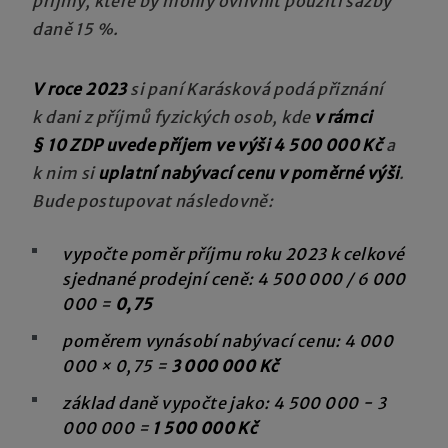
příjmy, které by mohly ovlivnit použití sazby
daně 15 %.
V roce 2023
si paní Karásková podá přiznání
k dani z příjmů fyzických osob, kde
v rámci
§ 10 ZDP uvede příjem ve výši 4 500 000 Kč
a
k nim si
uplatní nabývací cenu v poměrné výši
.
Bude postupovat následovně:
vypočte poměr příjmu roku 2023 k celkové
sjednané prodejní ceně: 4 500 000 / 6 000
000 =
0,75
poměrem vynásobí nabývací cenu: 4 000
000 × 0,75 =
3 000 000 Kč
základ daně vypočte jako: 4 500 000 − 3
000 000 =
1 500 000 Kč