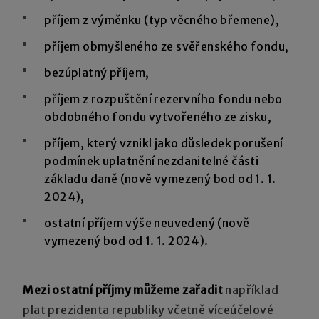
příjem z výměnku (typ věcného břemene),
příjem obmyšleného ze svěřenského fondu,
bezúplatný příjem,
příjem z rozpuštění rezervního fondu nebo
obdobného fondu vytvořeného ze zisku,
příjem, který vznikl jako důsledek porušení
podmínek uplatnění nezdanitelné části
základu daně (nově vymezený bod od 1. 1.
2024),
ostatní příjem výše neuvedený (nově
vymezený bod od 1. 1. 2024).
Mezi ostatní příjmy můžeme zařadit
například
plat prezidenta republiky včetně víceúčelové