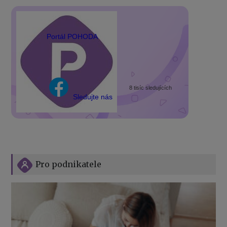
Portál POHODA
8 tisíc sledujících
Sledujte nás
Pro podnikatele