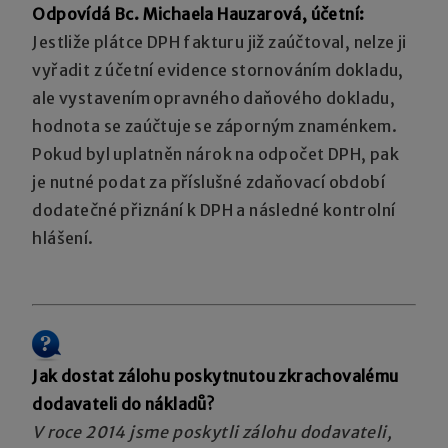
Odpovídá Bc. Michaela Hauzarová, účetní:
Jestliže plátce DPH fakturu již zaúčtoval, nelze ji
vyřadit z účetní evidence stornováním dokladu,
ale vystavením opravného daňového dokladu,
hodnota se zaúčtuje se záporným znaménkem.
Pokud byl uplatněn nárok na odpočet DPH, pak
je nutné podat za příslušné zdaňovací období
dodatečné přiznání k DPH a následné kontrolní
hlášení.
Jak dostat zálohu poskytnutou zkrachovalému
dodavateli do nákladů?
V roce 2014 jsme poskytli zálohu dodavateli,