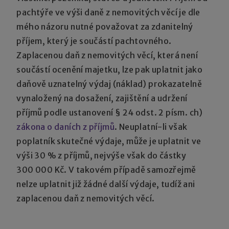
pachtýře ve výši daně z nemovitých věcí je dle
mého názoru nutné považovat za zdanitelný
příjem, který je součástí pachtovného.
Zaplacenou daň z nemovitých věcí, která není
součástí ocenění majetku, lze pak uplatnit jako
daňově uznatelný výdaj (náklad) prokazatelně
vynaložený na dosažení, zajištění a udržení
příjmů podle ustanovení § 24 odst. 2 písm. ch)
zákona o daních z příjmů
. Neuplatní-li však
poplatník skutečné výdaje, může je uplatnit ve
výši 30 % z příjmů, nejvýše však do částky
300 000 Kč. V takovém případě samozřejmě
nelze uplatnit již žádné další výdaje, tudíž ani
zaplacenou daň z nemovitých věcí.