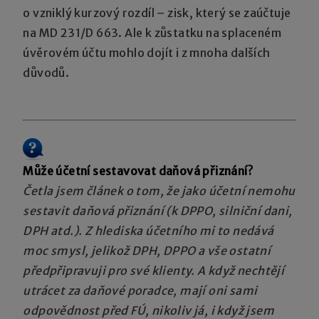
o vzniklý kurzový rozdíl – zisk, který se zaúčtuje
na MD 231/D 663. Ale k zůstatku na splaceném
úvěrovém účtu mohlo dojít i z mnoha dalších
důvodů.
Může účetní sestavovat daňová přiznání?
Četla jsem článek o tom, že jako účetní nemohu
sestavit daňová přiznání (k DPPO, silniční dani,
DPH atd.). Z hlediska účetního mi to nedává
moc smysl, jelikož DPH, DPPO a vše ostatní
předpřipravuji pro své klienty. A když nechtějí
utrácet za daňové poradce, mají oni sami
odpovědnost před FÚ, nikoliv já, i když jsem