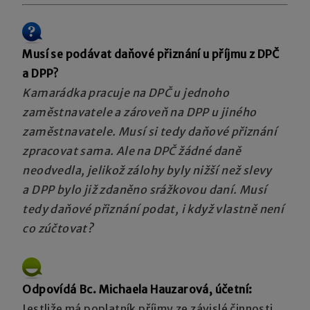
Musí se podávat daňové přiznání u příjmu z DPČ
a DPP?
Kamarádka pracuje na DPČ u jednoho
zaměstnavatele a zároveň na DPP u jiného
zaměstnavatele. Musí si tedy daňové přiznání
zpracovat sama. Ale na DPČ žádné daně
neodvedla, jelikož zálohy byly nižší než slevy
a DPP bylo již zdaněno srážkovou daní. Musí
tedy daňové přiznání podat, i když vlastně není
co zúčtovat?
Odpovídá Bc. Michaela Hauzarová, účetní:
Jestliže má poplatník příjmy ze závislé činnosti