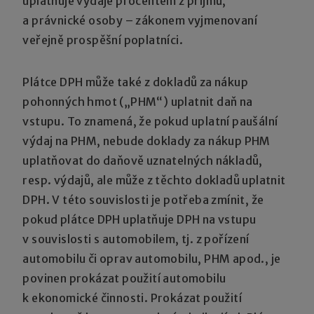
uplatňuje výdaje procentem z příjmů,
a právnické osoby – zákonem vyjmenovaní
veřejně prospěšní poplatníci.
Plátce DPH může také z dokladů za nákup
pohonných hmot („PHM“) uplatnit daň na
vstupu. To znamená, že pokud uplatní paušální
výdaj na PHM, nebude doklady za nákup PHM
uplatňovat do daňově uznatelných nákladů,
resp. výdajů, ale může z těchto dokladů uplatnit
DPH. V této souvislosti je potřeba zmínit, že
pokud plátce DPH uplatňuje DPH na vstupu
v souvislosti s automobilem, tj. z pořízení
automobilu či oprav automobilu, PHM apod., je
povinen prokázat použití automobilu
k ekonomické činnosti. Prokázat použití