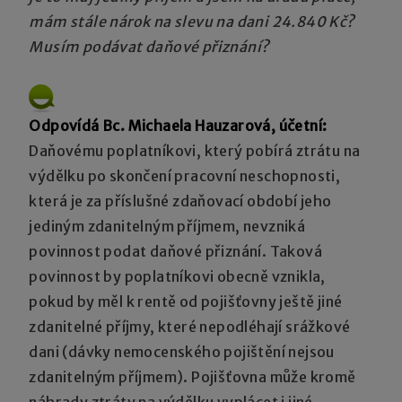
mám stále nárok na slevu na dani 24.840 Kč?
Musím podávat daňové přiznání?
Odpovídá Bc. Michaela Hauzarová, účetní:
Daňovému poplatníkovi, který pobírá ztrátu na
výdělku po skončení pracovní neschopnosti,
která je za příslušné zdaňovací období jeho
jediným zdanitelným příjmem, nevzniká
povinnost podat daňové přiznání. Taková
povinnost by poplatníkovi obecně vznikla,
pokud by měl k rentě od pojišťovny ještě jiné
zdanitelné příjmy, které nepodléhají srážkové
dani (dávky nemocenského pojištění nejsou
zdanitelným příjmem). Pojišťovna může kromě
náhrady ztráty na výdělku vyplácet i jiné