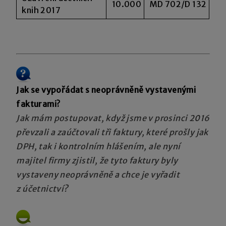
10.000
MD 702/D 132
knih 2017
Jak se vypořádat s neoprávněně vystavenými
fakturami?
Jak mám postupovat, když jsme v prosinci 2016
převzali a zaúčtovali tři faktury, které prošly jak
DPH, tak i kontrolním hlášením, ale nyní
majitel firmy zjistil, že tyto faktury byly
vystaveny neoprávněně a chce je vyřadit
z účetnictví?