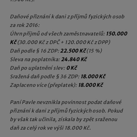
Daňové přiznání k dani z příjmů fyzických osob
za rok 2016:
Úhrn příjmů od všech zaměstnavatelů:
150.000
Kč
(30.000 Kč z DPČ + 120.000 Kč z DPP)
Daň podle § 16 ZDP:
22.500 Kč
(15 %)
Sleva na poplatníka:
24.840 Kč
Daň po uplatnění slev:
0 Kč
Sražená daň podle § 36 ZDP:
18.000 Kč
Zaplaceno více (přeplatek):
18.000 Kč
Paní Pavle nevznikla povinnost podat daňové
přiznání k dani z příjmů fyzických osob. Pokud
by však tak učinila, získala by zpět sraženou
daň za celý rok ve výši 18.000 Kč.