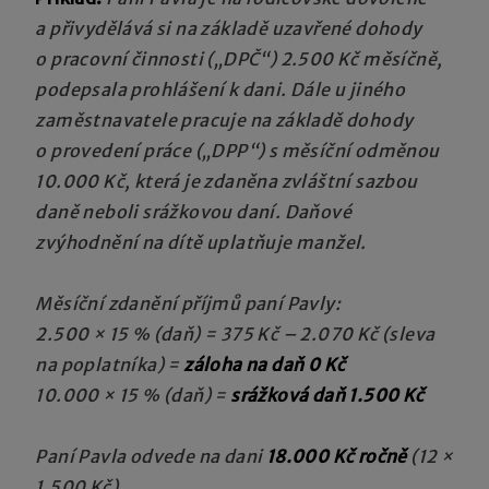
a přivydělává si na základě uzavřené dohody
o pracovní činnosti („DPČ“) 2.500 Kč měsíčně,
podepsala prohlášení k dani. Dále u jiného
zaměstnavatele pracuje na základě dohody
o provedení práce („DPP“) s měsíční odměnou
10.000 Kč, která je zdaněna zvláštní sazbou
daně neboli srážkovou daní. Daňové
zvýhodnění na dítě uplatňuje manžel.
Měsíční zdanění příjmů paní Pavly:
2.500 × 15 % (daň) = 375 Kč – 2.070 Kč (sleva
na poplatníka) =
záloha na daň 0 Kč
10.000 × 15 % (daň) =
srážková daň 1.500 Kč
Paní Pavla odvede na dani
18.000 Kč ročně
(12 ×
1.500 Kč).