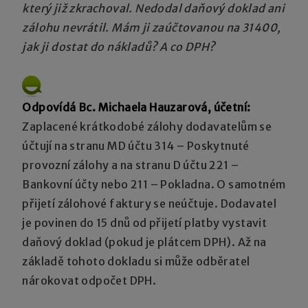
který již zkrachoval. Nedodal daňový doklad ani
zálohu nevrátil. Mám ji zaúčtovanou na 31400,
jak ji dostat do nákladů? A co DPH?
Odpovídá Bc. Michaela Hauzarová, účetní:
Zaplacené krátkodobé zálohy dodavatelům se
účtují na stranu MD účtu 314 – Poskytnuté
provozní zálohy a na stranu D účtu 221 –
Bankovní účty nebo 211 – Pokladna. O samotném
přijetí zálohové faktury se neúčtuje. Dodavatel
je povinen do 15 dnů od přijetí platby vystavit
daňový doklad (pokud je plátcem DPH). Až na
základě tohoto dokladu si může odběratel
nárokovat odpočet DPH.