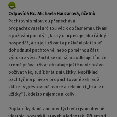
Odpovídá Bc. Michaela Hauzarová, účetní:
Pachtovní smlouvou přenechává
propachtovatel určitou věc k dočasnému užívání
a požívání pachtýři, který o ni pečuje jako řádný
hospodář, a za její užívání a požívání platí buď
dohodnuté pachtovné, nebo poměrnou část
výnosu z věci. Pacht se od nájmu odlišuje tím, že
kromě práva užívat obsahuje ještě navíc právo
požívat věc, tudíž brát z ní užitky. Například
pachtýř má právo v propachtované zahradě
sklízet vypěstované ovoce a zeleninu („brát z ní
užitky“), kdežto nájemce nikoliv.
Poplatníky daně z nemovitých věcí jsou obecně
vlastníci pozemků, staveb a jednotek. Příjem od