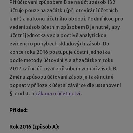
Při účtování způsobem B se na účtu zásob 132
účtuje pouze na začátku (při otevírání účetních
knih) a na konci účetního období. Podmínkou pro
vedení zásob účetním způsobem B je nutné, aby
účetní jednotka vedla poctivě analytickou
evidenci o pohybech skladových zásob. Do
konce roku 2016 postupuje účetní jednotka
podle metody účtování A a až začátkem roku
2017 začne účtovat způsobem vedení zásob B.
Změnu způsobu účtování zásob je také nutné
popsat v příloze k účetní závěrce dle ustanovení
§ 7 odst. 5
zákona o účetnictví
.
Příklad:
Rok 2016 (způsob A):