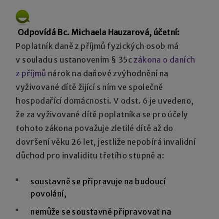
Odpovídá Bc. Michaela Hauzarová, účetní:
Poplatník daně z příjmů fyzických osob má
v souladu s ustanovením § 35c
zákona o daních
z příjmů
nárok na daňové zvýhodnění na
vyživované dítě žijící s ním ve společně
hospodařící domácnosti. V odst. 6 je uvedeno,
že za vyživované dítě poplatníka se pro účely
tohoto zákona považuje zletilé dítě až do
dovršení věku 26 let, jestliže nepobírá invalidní
důchod pro invaliditu třetího stupně a:
soustavně se připravuje na budoucí
povolání,
nemůže se soustavně připravovat na