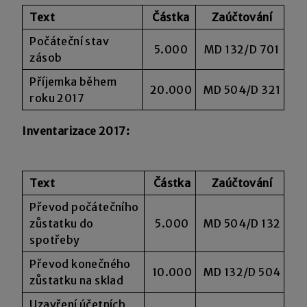
Text
Částka
Zaúčtování
Počáteční stav
5.000
MD 132/D 701
zásob
Příjemka během
20.000
MD 504/D 321
roku 2017
Inventarizace 2017:
Text
Částka
Zaúčtování
Převod počátečního
zůstatku do
5.000
MD 504/D 132
spotřeby
Převod konečného
10.000
MD 132/D 504
zůstatku na sklad
Uzavření účetních