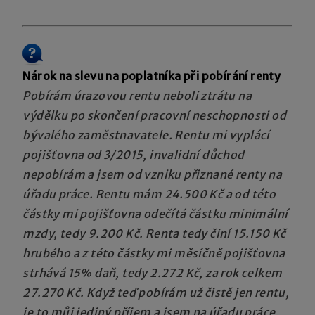
Nárok na slevu na poplatníka při pobírání renty
Pobírám úrazovou rentu neboli ztrátu na
výdělku po skončení pracovní neschopnosti od
bývalého zaměstnavatele. Rentu mi vyplácí
pojišťovna od 3/2015, invalidní důchod
nepobírám a jsem od vzniku přiznané renty na
úřadu práce. Rentu mám 24.500 Kč a od této
částky mi pojišťovna odečítá částku minimální
mzdy, tedy 9.200 Kč. Renta tedy činí 15.150 Kč
hrubého a z této částky mi měsíčně pojišťovna
strhává 15% daň, tedy 2.272 Kč, za rok celkem
27.270 Kč. Když teď pobírám už čistě jen rentu,
je to můj jediný příjem a jsem na úřadu práce,