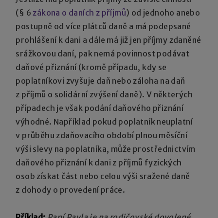
(§ 6
zákona o daních z příjmů
) od jednoho anebo
postupně od více plátců daně a má podepsané
prohlášení k dani a dále má již jen příjmy zdaněné
srážkovou daní, pak nemá povinnost podávat
daňové přiznání (kromě případu, kdy se
poplatníkovi zvyšuje daň nebo záloha na daň
z příjmů o solidární zvýšení daně). V některých
případech je však podání daňového přiznání
výhodné. Například pokud poplatník neuplatní
v průběhu zdaňovacího období plnou měsíční
výši slevy na poplatníka, může prostřednictvím
daňového přiznání k dani z příjmů fyzických
osob získat část nebo celou výši sražené daně
z dohody o provedení práce.
Příklad:
Paní Pavla je na rodičovské dovolené