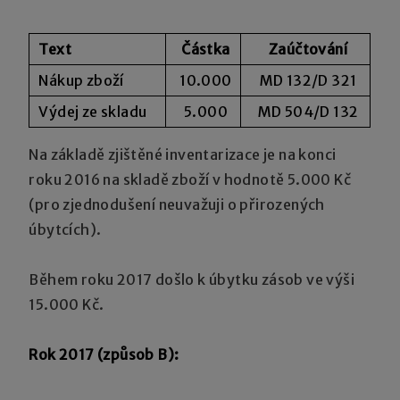
Text
Částka
Zaúčtování
Nákup zboží
10.000
MD 132/D 321
Výdej ze skladu
5.000
MD 504/D 132
Na základě zjištěné inventarizace je na konci
roku 2016 na skladě zboží v hodnotě 5.000 Kč
(pro zjednodušení neuvažuji o přirozených
úbytcích).
Během roku 2017 došlo k úbytku zásob ve výši
15.000 Kč.
Rok 2017 (způsob B):