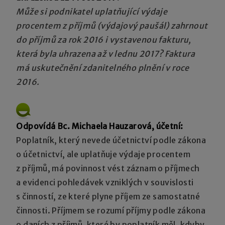
Může si podnikatel uplatňující výdaje
procentem z příjmů (výdajový paušál) zahrnout
do příjmů za rok 2016 i vystavenou fakturu,
která byla uhrazena až v lednu 2017? Faktura
má uskutečnění zdanitelného plnění v roce
2016.
Odpovídá Bc. Michaela Hauzarová, účetní:
Poplatník, který nevede účetnictví podle zákona
o účetnictví, ale uplatňuje výdaje procentem
z příjmů, má povinnost vést záznam o příjmech
a evidenci pohledávek vzniklých v souvislosti
s činností, ze které plyne příjem ze samostatné
činnosti. Příjmem se rozumí příjmy podle zákona
o daních z příjmů, které by poplatník měl, kdyby