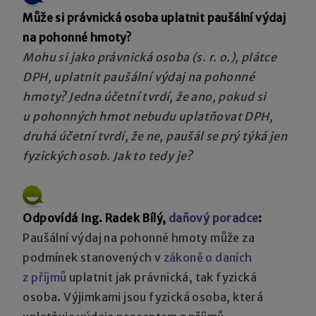
Může si právnická osoba uplatnit paušální výdaj
na pohonné hmoty?
Mohu si jako právnická osoba (s. r. o.), plátce
DPH, uplatnit paušální výdaj na pohonné
hmoty? Jedna účetní tvrdí, že ano, pokud si
u pohonných hmot nebudu uplatňovat DPH,
druhá účetní tvrdí, že ne, paušál se prý týká jen
fyzických osob. Jak to tedy je?
Odpovídá Ing. Radek Bílý,
daňový poradce
:
Paušální výdaj na pohonné hmoty může za
podmínek stanovených v
zákoně o daních
z příjmů
uplatnit jak právnická, tak fyzická
osoba. Výjimkami jsou fyzická osoba, která