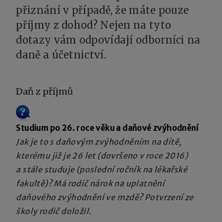
přiznání v případě, že máte pouze
příjmy z dohod? Nejen na tyto
dotazy vám odpovídají odborníci na
daně a účetnictví.
Daň z příjmů
Studium po 26. roce věku a daňové zvýhodnění
Jak je to s daňovým zvýhodněním na dítě,
kterému již je 26 let (dovršeno v roce 2016)
a stále studuje (poslední ročník na lékařské
fakultě)? Má rodič nárok na uplatnění
daňového zvýhodnění ve mzdě? Potvrzení ze
školy rodič doložil.