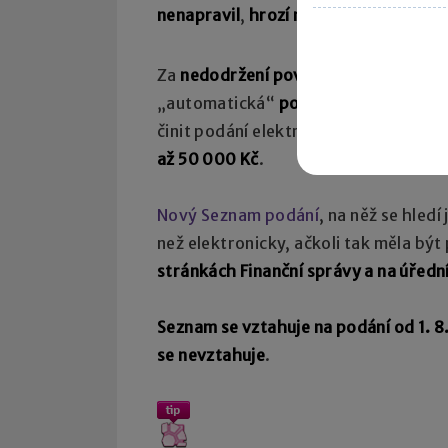
nenapravil
,
hrozí mu pokuta
za nepod
Za
nedodržení povinné elektronické
„automatická“
pokuta ve výši 2 000
činit podání elektronicky a
závažně tí
až 50 000 Kč
.
Nový Seznam podání
, na něž se hledí
než elektronicky, ačkoli tak měla být
stránkách Finanční správy a na úředn
Seznam se vztahuje na podání od 1. 8
se nevztahuje
.