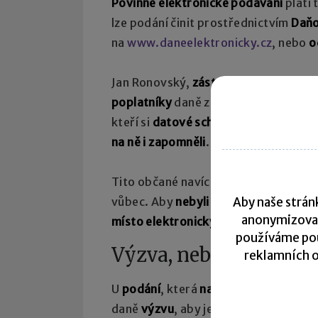
Povinné elektronické podávání
platí 
lze podání činit prostřednictvím
Daňo
na
www.daneelektronicky.cz
, nebo
o
Jan Ronovský,
zástupce generálního ř
poplatníky
daně z příjmů fyzických o
kteří si
datové schránky zřídili kdysi 
na ně i zapomněli
.
Tito občané navíc
komunikují s úřady
vůbec. Aby
nebyli hned trestaní
za to
Aby naše stránk
anonymizova
místo elektronicky
, vyjmou se tato 
používáme pou
Výzva, nebo pokuta?
reklamních o
U
podání
, která
na Seznamu nejsou u
daně
výzvu
, aby je podal elektronick