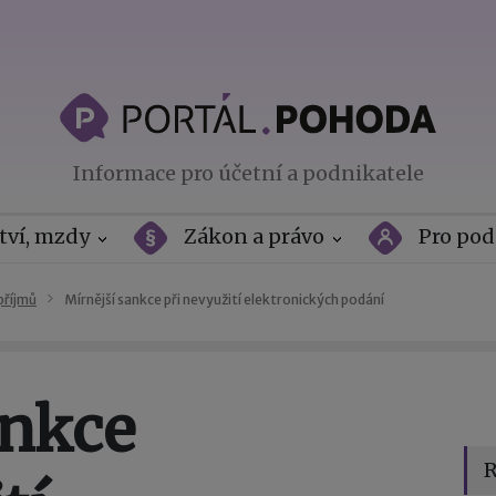
Informace pro účetní a podnikatele
tví, mzdy
Zákon a právo
Pro pod
příjmů
Mírnější sankce při nevyužití elektronických podání
ankce
R