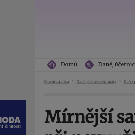
Domů
Daně, účetnic
Hlavní stránka
Daně, účetnictví, mzdy
Daň z 
Mírnější s