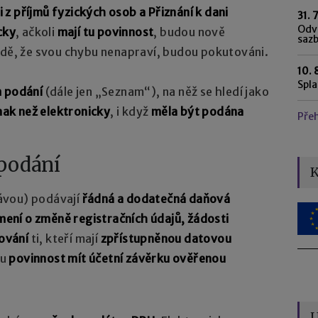
i z příjmů fyzických osob a Přiznání k dani
31. 
Odvo
cky
, ačkoli
mají tu povinnost
, budou nově
saz
padě, že svou chybu nenapraví, budou pokutováni.
10. 
Spl
m podání
(dále jen „Seznam“), na něž se hledí jako
inak než elektronicky
, i když
měla být podána
Pře
 podání
K
ávou) podávají
řádná a dodatečná daňová
ámení o změně registračních údajů, žádosti
tování
ti, kteří mají
zpřístupněnou datovou
ou
povinnost mít účetní závěrku ověřenou
U