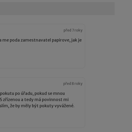
před 7 roky
a me poda zamestnavatel papirove, jak je
před 8 roky
 pokutu po úřadu, pokud se mnou
S zřízenou a tedy má povinnost mi
slím, že by měly být pokuty vyvážené.