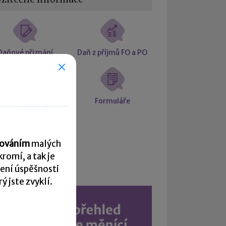
Daňové přiznání
Daň z příjmů FO a PO
ciální a zdravotní
Formuláře
pojištění
acováním
malých
romí, a tak je
Kalendář
ení úspěšnosti
 jste zvyklí.