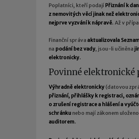
Poplatníci, kteří podají
Přiznání k dan
z nemovitých věcí jinak než elektroni
nejprve vyzvání k nápravě
. Až v pří
Finanční správa
aktualizovala Sezna
na
podání bez vady
, jsou-li učiněna
j
elektronicky
.
Povinné elektronické
Výhradně elektronicky
(datovou zpr
přiznání, přihlášky k registraci, ozn
o zrušení registrace a hlášení a vyúč
schránku
nebo mají zákonem uložen
auditorem
.