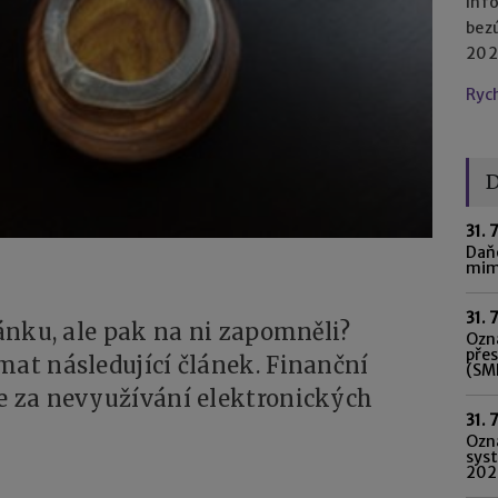
Inf
bez
2023
Ryc
D
31. 
Daňo
mim
31. 
ránku, ale pak na ni zapomněli?
Ozná
pře
mat následující článek. Finanční
(SME
ce za nevyužívání elektronických
31. 
Ozn
syst
202