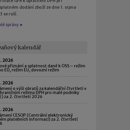
ormace GFŘ k uplatnění DPH při
úplatném dodání zboží ze dne 1. srpna
 se ruší.
hlé zprávy ►
aňový kalendář
7. 2026
vé přiznání a splatnost daně k OSS – režim
o EU, režim EU, dovozní režim
7. 2026
mení o výši obratů za kalendářní čtvrtletí v
shraničním režimu DPH pro malé podniky
) za 2. čtvrtletí 2026
7. 2026
ámení CESOP (Centrální elektronický
ém platebních informací) za 2. čtvrtletí
6