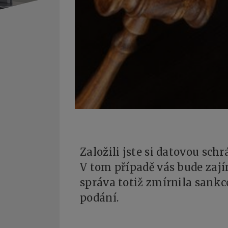
Založili jste si datovou sch
V tom případě vás bude zají
správa totiž zmírnila sank
podání.