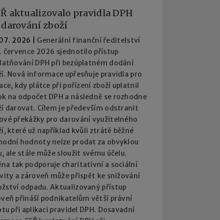
Ř aktualizovalo pravidla DPH
 darování zboží
 07. 2026
|
Generální finanční ředitelství
. července 2026 sjednotilo přístup
platňování DPH při bezúplatném dodání
í. Nová informace upřesňuje pravidla pro
ace, kdy plátce při pořízení zboží uplatnil
ok na odpočet DPH a následně se rozhodne
í darovat. Cílem je především odstranit
ové překážky pro darování využitelného
í, které už například kvůli ztrátě běžné
hodní hodnoty nelze prodat za obvyklou
, ale stále může sloužit svému účelu.
a tak podporuje charitativní a sociální
vity a zároveň může přispět ke snižování
žství odpadu. Aktualizovaný přístup
oveň přináší podnikatelům větší právní
otu při aplikaci pravidel DPH. Dosavadní