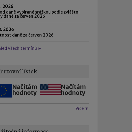
7. 2026
d daně vybírané srážkou podle zvláštní
by daně za červen 2026
8. 2026
atnost daně za červen 2026
hled všech termínů ►
urzovní lístek
Načítám
Načítám
hodnoty
hodnoty
Více ▼
žitečné informace