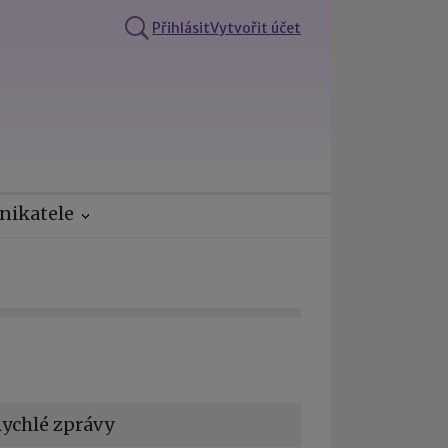
Přihlásit
Vytvořit účet
nikatele
ychlé zprávy