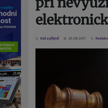
při nevyuži
elektronic
Daň z příjmů
25. 08. 2017
Redakc