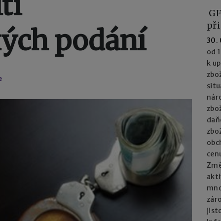
tí
GF
při
kých podání
30.
od 1
k u
zbož
e
situ
nár
zbož
daň
zbož
obc
cenu
Změn
akti
mno
zár
jist