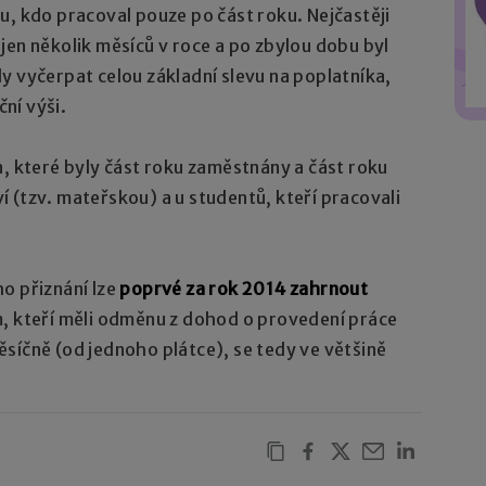
u, kdo pracoval pouze po část roku. Nejčastěji
jen několik měsíců v roce a po zbylou dobu byl
y vyčerpat celou základní slevu na poplatníka,
ční výši.
n, které byly část roku zaměstnány a část roku
 (tzv. mateřskou) a u studentů, kteří pracovali
o přiznání lze
poprvé za rok 2014 zahrnout
m, kteří měli odměnu z dohod o provedení práce
síčně (od jednoho plátce), se tedy ve většině