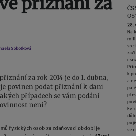
vé přiznání za
ČS
OS
28.
Na k
mil
soc
haela Sobotková
začí
usna
Přír
k po
řiznání za rok 2014 je do 1. dubna,
a n
 je povinen podat přiznání k dani
pau
 jakých případech se vám podání
přes
pov
povinnost není?
Evro
důl
poj
íjmů fyzických osob za zdaňovací období je
se n