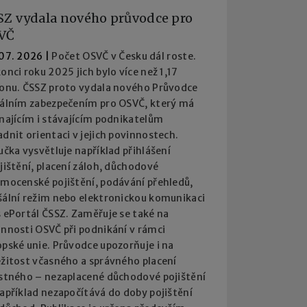
SZ vydala nového průvodce pro
VČ
 07. 2026
|
Počet OSVČ v Česku dál roste.
onci roku 2025 jich bylo více než 1,17
ionu. ČSSZ proto vydala nového Průvodce
iálním zabezpečením pro OSVČ, který má
najícím i stávajícím podnikatelům
dnit orientaci v jejich povinnostech.
učka vysvětluje například přihlášení
jištění, placení záloh, důchodové
emocenské pojištění, podávání přehledů,
šální režim nebo elektronickou komunikaci
 ePortál ČSSZ. Zaměřuje se také na
innosti OSVČ při podnikání v rámci
pské unie. Průvodce upozorňuje i na
ežitost včasného a správného placení
istného – nezaplacené důchodové pojištění
apříklad nezapočítává do doby pojištění