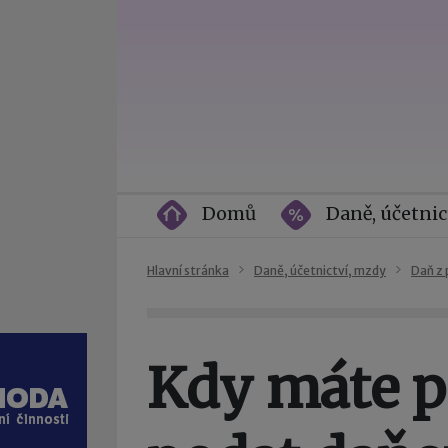
Domů
Daně, účetnic
Hlavní stránka
Daně, účetnictví, mzdy
Daň z 
Kdy máte p