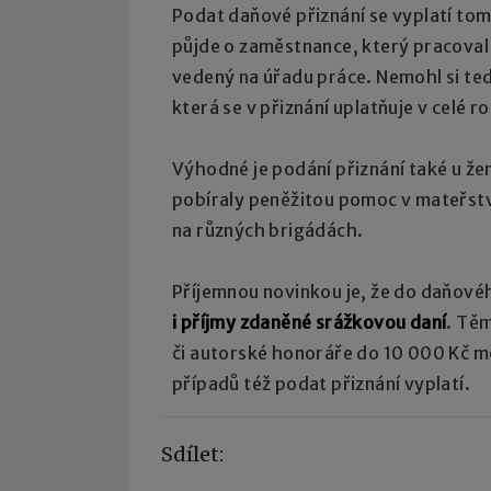
Podat daňové přiznání se vyplatí tom
půjde o zaměstnance, který pracoval 
vedený na úřadu práce. Nemohl si ted
která se v přiznání uplatňuje v celé ro
Výhodné je podání přiznání také u že
pobíraly peněžitou pomoc v mateřství
na různých brigádách.
Příjemnou novinkou je, že do daňovéh
i příjmy zdaněné srážkovou daní
. Tě
či autorské honoráře do 10 000 Kč mě
případů též podat přiznání vyplatí.
Sdílet: