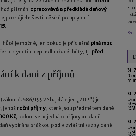
atníka, který má ze zákona povinnost mít
účetní
pro
začí
ehož přiznání
zpracovává a předkládá daňový
i st
nejpozději do šesti měsíců po uplynutí
pov
015
.
Ryc
lhůtě je možné, jen pokud je příslušná
plná moc
řed uplynutím neprodloužené lhůty, tj.
před
D
31. 
ání k dani z příjmů
Daňo
mim
31. 
(zákon č. 586/1992 Sb., dále jen „ZDP“) je
Ozná
pře
, jehož
roční příjmy
, které jsou předmětem daně
(SME
 000 Kč
, pokud se nejedná o příjmy od daně
31. 
 daň vybírána srážkou podle zvláštní sazby daně
Ozn
syst
202