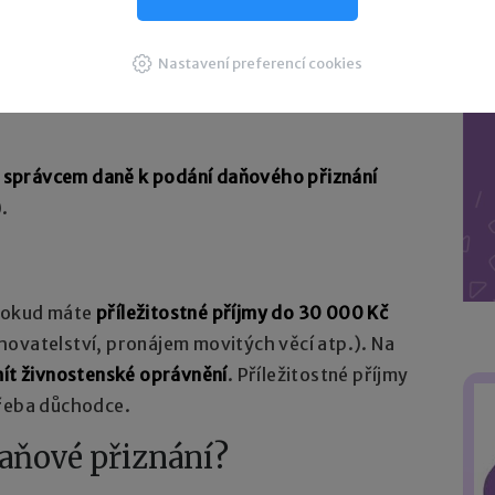
Nastavení preferencí cookies
oplatník, u něhož se daň
zvyšuje o solidární
k
správcem daně k podání daňového přiznání
.
pokud máte
příležitostné příjmy do 30 000 Kč
 chovatelství, pronájem movitých věcí atp.). Na
ít živnostenské oprávnění
. Příležitostné příjmy
třeba důchodce.
daňové přiznání?