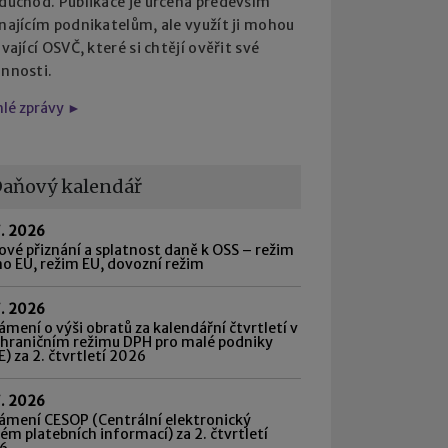
 důchod. Publikace je určena především
najícím podnikatelům, ale využít ji mohou
ávající OSVČ, které si chtějí ověřit své
innosti.
hlé zprávy ►
aňový kalendář
7. 2026
vé přiznání a splatnost daně k OSS – režim
o EU, režim EU, dovozní režim
7. 2026
mení o výši obratů za kalendářní čtvrtletí v
shraničním režimu DPH pro malé podniky
) za 2. čtvrtletí 2026
7. 2026
ámení CESOP (Centrální elektronický
ém platebních informací) za 2. čtvrtletí
6