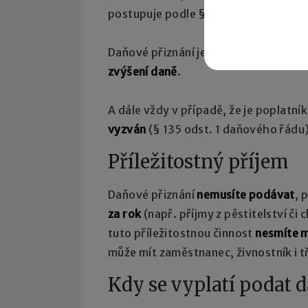
postupuje podle § 38gb ZDP.
Daňové přiznání je povinen podat i p
zvýšení daně
.
A dále vždy v případě, že je poplatní
vyzván
(§ 135 odst. 1 daňového řádu)
Příležitostný příjem
Daňové přiznání
nemusíte podávat
, 
za rok
(např. příjmy z pěstitelství či
tuto příležitostnou činnost
nesmíte m
může mít zaměstnanec, živnostník i 
Kdy se vyplatí podat 