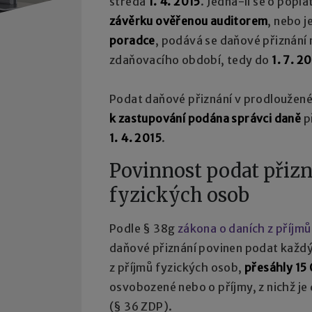
středa
1. 4. 2015
. Jedná-li se o popl
závěrku ověřenou auditorem
, nebo j
poradce
, podává se daňové přiznání 
zdaňovacího období, tedy do
1. 7. 2
Podat daňové přiznání v prodloužené 
k zastupování podána správci daně
p
1. 4. 2015
.
Povinnost podat přizn
fyzických osob
Podle § 38g
zákona o daních z příjmů
daňové přiznání povinen podat každý
z příjmů fyzických osob,
přesáhly 15
osvobozené nebo o příjmy, z nichž je
(§ 36 ZDP).