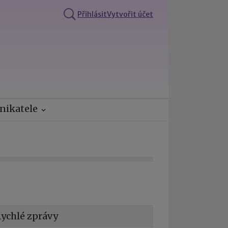
Přihlásit
Vytvořit účet
nikatele
ychlé zprávy