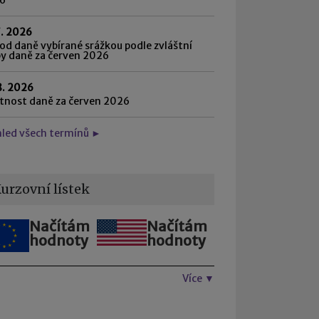
7. 2026
d daně vybírané srážkou podle zvláštní
by daně za červen 2026
8. 2026
atnost daně za červen 2026
hled všech termínů ►
urzovní lístek
Načítám
Načítám
hodnoty
hodnoty
Více ▼