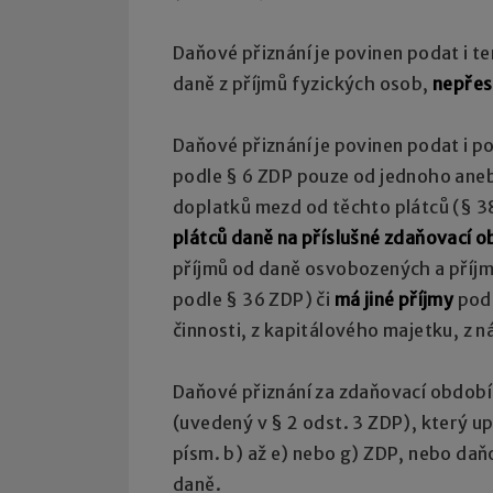
Daňové přiznání je povinen podat i t
daně z příjmů fyzických osob,
nepřes
Daňové přiznání je povinen podat i po
podle § 6 ZDP pouze od jednoho aneb
doplatků mezd od těchto plátců (§ 3
plátců daně na příslušné zdaňovací o
příjmů od daně osvobozených a příjmů
podle § 36 ZDP) či
má jiné příjmy
podl
činnosti, z kapitálového majetku, z n
Daňové přiznání za zdaňovací období
(uvedený v § 2 odst. 3 ZDP), který up
písm. b) až e) nebo g) ZDP, nebo daň
daně.