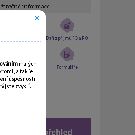
žitečné informace
Daňové přiznání
Daň z příjmů FO a PO
acováním
malých
ciální a zdravotní
Formuláře
romí, a tak je
pojištění
ení úspěšnosti
 jste zvyklí.
Kalendář