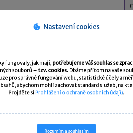
U
 poplatník, kterému byly
vyplaceny příjmy
nebo
y
ze závislé činnosti za uplynulá léta
, které se
Nastavení cookies
za jeho příjmy ve zdaňovacím období, kdy byly
pěch.
nosti, který
uplatňuje pro snížení základu daně
y fungovaly, jak mají,
potřebujeme váš souhlas se zpr
nutého do zahraničí
za podmínek uvedených v §
So
ných souborů –
tzv. cookies.
Dbáme přitom na vaše souk
ze pro správné fungování webu, statistické účely a měř
bsahů, abychom mohli zachovat standard služeb, na který
ent ČR
(rezident EU nebo EHP), který využije
Projděte si
Prohlášení o ochraně osobních údajů
.
P.
t poplatník, kterému tak stanoví § 239
řelého
) nebo § 244
daňového řádu
sti s insolvenčním řízením
. Poplatník pak
Rozumím a souhlasím