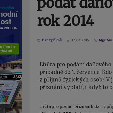
podat daňo
rok 2014
Daň z příjmů
17. 03. 2015
Mgr. Mic
Lhůta pro podání daňového p
případně do 1. července. Kdo
z příjmů fyzických osob? V
přiznání vyplatí, i když to 
Lhůta pro podání přiznání k dani z př