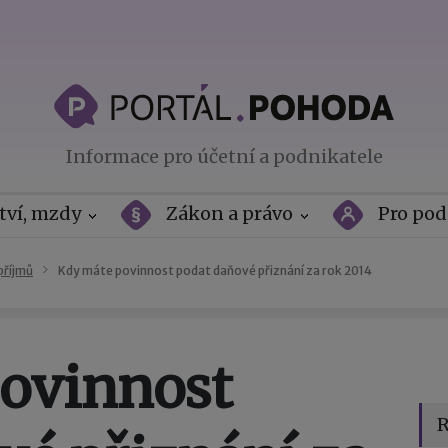
Informace pro účetní a podnikatele
tví, mzdy
Zákon a právo
Pro pod
příjmů
Kdy máte povinnost podat daňové přiznání za rok 2014
ovinnost
R