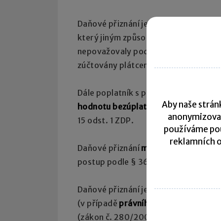
Daňové přiznání je povinen podat též
který jiným způsobem obdržel příjm
nepovažovaly podle § 5 odst. 4 ZDP 
zúčtovány plátcem daně v jeho pros
Dále poplatník s příjmy ze závislé čin
Aby naše stránk
hodnotu bezúplatného plnění poskyt
anonymizova
15 odst. 1 ZDP.
používáme pou
reklamních o
Daňové přiznání
může podat nerezid
postup podle § 36 odst. 7 nebo 8 ZD
Daňové přiznání je také povinen poda
(v případě
právního nástupce za zem
(zákon č. 280/2009 Sb.) –
v souvislo