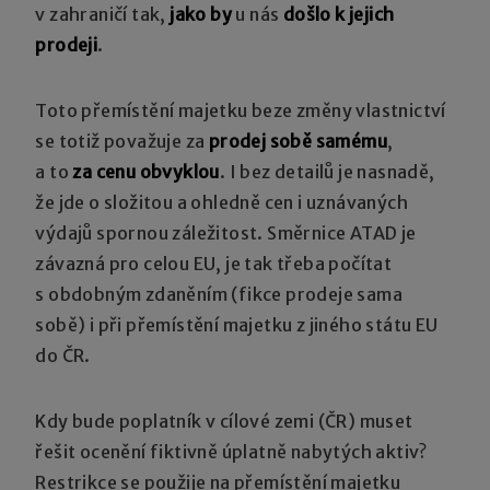
v zahraničí tak,
jako by
u nás
došlo k jejich
prodeji
.
Toto přemístění majetku beze změny vlastnictví
se totiž považuje za
prodej sobě samému
,
a to
za cenu obvyklou
. I bez detailů je nasnadě,
že jde o složitou a ohledně cen i uznávaných
výdajů spornou záležitost. Směrnice ATAD je
závazná pro celou EU, je tak třeba počítat
s obdobným zdaněním (fikce prodeje sama
sobě) i při přemístění majetku z jiného státu EU
do ČR.
Kdy bude poplatník v cílové zemi (ČR) muset
řešit ocenění fiktivně úplatně nabytých aktiv?
Restrikce se použije na přemístění majetku