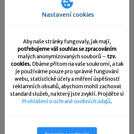
Pro daňové uznání úroků zejména z úvěrů
Nastavení cookies
a výpůjček stanoví ZDP řadu podmínek, tzv.
testů: cena obvyklá, nízká kapitalizace,
zaplacení úroků neúčtující fyzické osobě,
Aby naše stránky fungovaly, jak mají,
závislost úroku na zisku dlužníka a využití financí
potřebujeme váš souhlas se zpracováním
na pořízení podílu v dceřiné společnosti. Tyto
malých anonymizovaných souborů –
tzv.
zůstávají i nadále a k nim nově přibyl o řád
cookies.
Dbáme přitom na vaše soukromí, a tak
složitější
test tzv. nadměrných výpůjčních
je
používáme pouze pro správné fungování
nákladů
– nejen vůči spojeným osobám.
webu, statistické účely a měření úspěšnosti
reklamních obsahů, abychom mohli zachovat
standard služeb, na který jste zvyklí. Projděte si
Naštěstí se týká jen opravdu velkých firem
Prohlášení o ochraně osobních údajů
.
(kromě bank apod.), jejichž
„výpůjční náklady“
(nejen úroky)
převyšují
případné zdanitelné
„výpůjční příjmy“
nejméně o 80 milionů Kč
.
Pro ilustraci složitosti nového daňového testu