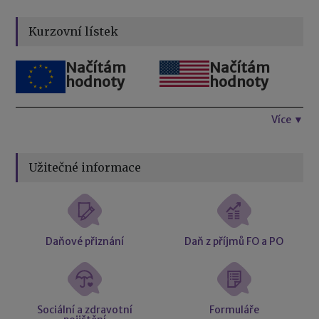
Kurzovní lístek
Načítám
Načítám
hodnoty
hodnoty
Více ▼
Užitečné informace
Daňové přiznání
Daň z příjmů FO a PO
Sociální a zdravotní
Formuláře