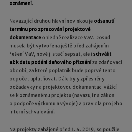
oznámení
.
Navazující druhou hlavní novinkou je
odsunutí
termínu pro zpracování projektové
dokumentace
ohledně realizace VaV. Dosud
musela být vytvořena ještě před zahájením
řešení VaV, nově ji stačí sepsat, ale i
schválit
až k datu podání daňového přiznání
za zdaňovací
období, za které poplatník bude poprvé tento
odpočet uplatňovat. Dále byly zpřesněny
požadavky na projektovou dokumentaci vážící
se k oznámenému projektu (navazují na zákon
o podpoře výzkumu a vývoje) a pravidla pro jeho
interní schvalování.
Na projekty zahájené před 1. 4. 2019, se použije