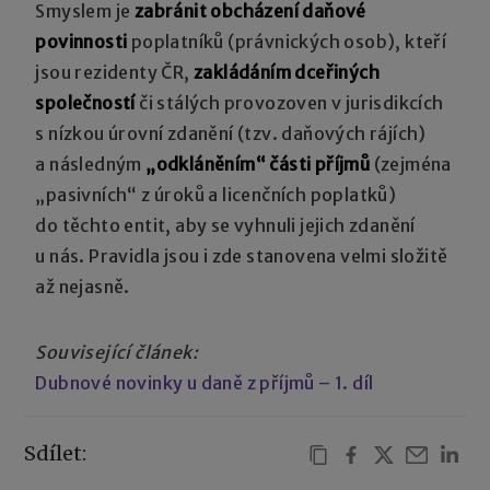
Smyslem je
zabránit obcházení daňové
povinnosti
poplatníků (právnických osob), kteří
jsou rezidenty ČR,
zakládáním dceřiných
společností
či stálých provozoven v jurisdikcích
s nízkou úrovní zdanění (tzv. daňových rájích)
a následným
„odkláněním“ části příjmů
(zejména
„pasivních“ z úroků a licenčních poplatků)
do těchto entit, aby se vyhnuli jejich zdanění
u nás. Pravidla jsou i zde stanovena velmi složitě
až nejasně.
Související článek:
Dubnové novinky u daně z příjmů – 1. díl
Sdílet: