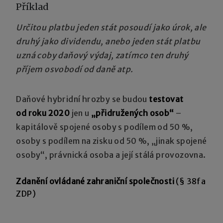
Příklad
Určitou platbu jeden stát posoudí jako úrok, ale
druhý jako dividendu, anebo jeden stát platbu
uzná coby daňový výdaj, zatímco ten druhý
příjem osvobodí od daně atp.
Daňové hybridní hrozby se budou
testovat
od roku 2020
jen u
„přidružených osob“
–
kapitálově spojené osoby s podílem od 50 %,
osoby s podílem na zisku od 50 %, „jinak spojené
osoby“, právnická osoba a její stálá provozovna.
Zdanění ovládané zahraniční společnosti
(§ 38fa
ZDP)