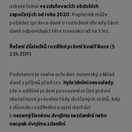
uskutečněné
ve zdaňovacích obdobích
započatých od roku 2020
. Poplatník může
požádat správce daně o rozložené úhrady části
daně odpovídající této transakci až na 5 let.
Řešení důsledků rozdílné právní kvalifikace
(§
23h ZDP)
Podstatou je snaha ochránit tuzemský základ
daně z příjmů před tzv.
hybridními nesoulady
.
Jde o odlišné právní posouzení určité právní
skutečnosti právními řády dotčených států, kdy
z důvodu rozdílného pojetí dochází
k
nezamýšlenému dvojímu nezdanění nebo
naopak dvojímu zdanění
.