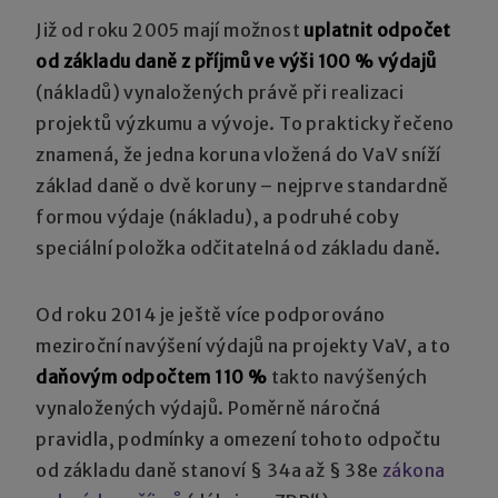
Již od roku 2005 mají možnost
uplatnit odpočet
od základu daně z příjmů ve výši 100 % výdajů
(nákladů) vynaložených právě při realizaci
projektů výzkumu a vývoje. To prakticky řečeno
znamená, že jedna koruna vložená do VaV sníží
základ daně o dvě koruny – nejprve standardně
formou výdaje (nákladu), a podruhé coby
speciální položka odčitatelná od základu daně.
Od roku 2014 je ještě více podporováno
meziroční navýšení výdajů na projekty VaV, a to
daňovým odpočtem 110 %
takto navýšených
vynaložených výdajů. Poměrně náročná
pravidla, podmínky a omezení tohoto odpočtu
od základu daně stanoví § 34a až § 38e
zákona