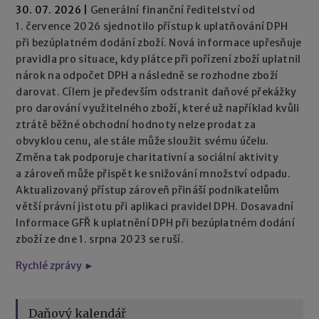
30. 07. 2026
|
Generální finanční ředitelství od
1. července 2026 sjednotilo přístup k uplatňování DPH
při bezúplatném dodání zboží. Nová informace upřesňuje
pravidla pro situace, kdy plátce při pořízení zboží uplatnil
nárok na odpočet DPH a následně se rozhodne zboží
darovat. Cílem je především odstranit daňové překážky
pro darování využitelného zboží, které už například kvůli
ztrátě běžné obchodní hodnoty nelze prodat za
obvyklou cenu, ale stále může sloužit svému účelu.
Změna tak podporuje charitativní a sociální aktivity
a zároveň může přispět ke snižování množství odpadu.
Aktualizovaný přístup zároveň přináší podnikatelům
větší právní jistotu při aplikaci pravidel DPH. Dosavadní
Informace GFŘ k uplatnění DPH při bezúplatném dodání
zboží ze dne 1. srpna 2023 se ruší.
Rychlé zprávy ►
Daňový kalendář