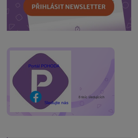
Portál POHODA
8 tisíc sledujících
Sledujte nás