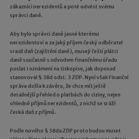
zákazníci nerezidentů a poté odvést svému
správci daně.
Aby bylo správci daně jasné kterému
nerezidentovi a za jaký příjem český odběratel
srazil daň (zajištění daně), musejí čeští plátci
daně současně s odvodem finančnímu úřadu
poslat i oznámení na tiskopise, jak doposud
stanovoval § 38d odst. 3 ZDP. Nyní však Finanční
správa došla k závěru, že chce mít ještě
detailnější přehled o platbách do ciziny, nejen
ohledně příjmů nerezidentů, z nichž se sráží
česká daň z příjmů.
Podle nového § 38da ZDP proto budou muset