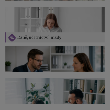
Vše o překážkách v práci na straně zaměstnavatele
Daně, učetnictví, mzdy
Výpověď ze zdravotních důvodů 2026 – průvodce pro
zaměstnavatele