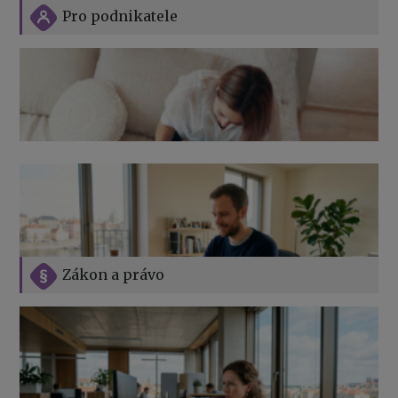
Pro podnikatele
Zákon a právo
Jak na podnikání při rodičovské dovolené
Přehledy pro OSSZ a zdravotní pojišťovny – jak na ně
v roce 2026