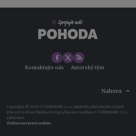
Co pohlídat při přebírání účetnictví
Změny ve zdravotním pojištění v roce 2026
Kontaktujte nás
Autorský tým
Nahoru
Copyright © 2026 STORMWARE s.r.o. Jakékoliv užití obsahu včetně
převzetí a šíření článků a fotografií je bez souhlasu STORMWARE s.r.o.
zakázáno.
Změna nastavení cookies