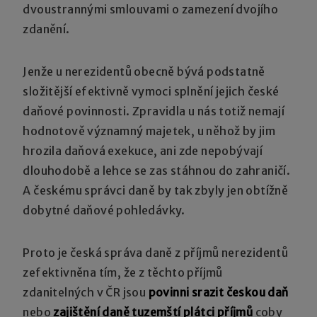
dvoustrannými smlouvami o zamezení dvojího
zdanění.
Jenže u nerezidentů obecně bývá podstatně
složitější efektivně vymoci splnění jejich české
daňové povinnosti. Zpravidla u nás totiž nemají
hodnotově významný majetek, u něhož by jim
hrozila daňová exekuce, ani zde nepobývají
dlouhodobě a lehce se zas stáhnou do zahraničí.
A českému správci daně by tak zbyly jen obtížně
dobytné daňové pohledávky.
Proto je česká správa daně z příjmů nerezidentů
zefektivněna tím, že z těchto příjmů
zdanitelných v ČR jsou
povinni srazit českou daň
nebo
zajištění daně tuzemští plátci příjmů
coby