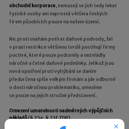
obchodní korporace
, nemusejí se jich tedy lekat
fyzické osoby ani naprostá většina českých
firem působících pouze na našem území.
Nic proti snahám potírat daňové podvody, žel
v praxi restrikce většinou tvrdě postihují firmy
poctivé, které pouze podcenily a nezvládly
náročné a četné daňové podmínky. Jelikož jsou
nová opatření proti vyhýbání se daním
předurčena spíše velkým firmám a jde odborně
o dosti náročnou problematiku, omezíme
se pouze na jejich stručné představení.
Omezení uznatelnosti nadměrných výpůjčních
nákladů
(§ 23e, § 23f ZDP)