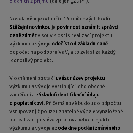
o daních z příjmů
(dále jen „ZDP“).
Novela věnuje odpočtu 16 změnových bodů.
Stěžejní novinkou
je
povinnost oznámit správci
daně záměr
v souvislosti s realizací projektu
výzkumu a vývoje
odečíst od základu daně
odpočet na podporu VaV, a to zvlášť za každý
jednotlivý projekt.
V oznámení postačí
uvést název projektu
výzkumu a vývoje vystihující jeho obecné
zaměření a
základní identifikační údaje
o poplatníkovi
. Přičemž nově budou do odpočtu
vstupovat již pouze uznatelné výdaje vynaložené
na realizaci posléze zpracovaného projektu
výzkumu a vývoje až
ode dne podání zmíněného