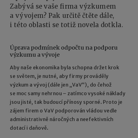
Zabývá se vaše firma výzkumem
a vývojem? Pak určitě čtěte dále,
i této oblasti se totiž novela dotkla.
Úprava podmínek odpočtu na podporu
výzkumu a vývoje
Aby naše ekonomika byla schopna držet krok
se světem, je nutné, aby firmy prováděly
výzkum a vývoj (dále jen „VaV“), do čehož
se moc samy nehrnou – zatímco vysoké náklady
jsou jisté, tak budoucí přínosy sporné. Proto je
zájem firem o VaV podporován vládou vedle
administrativně náročných a neefektivních
dotací i daňově.