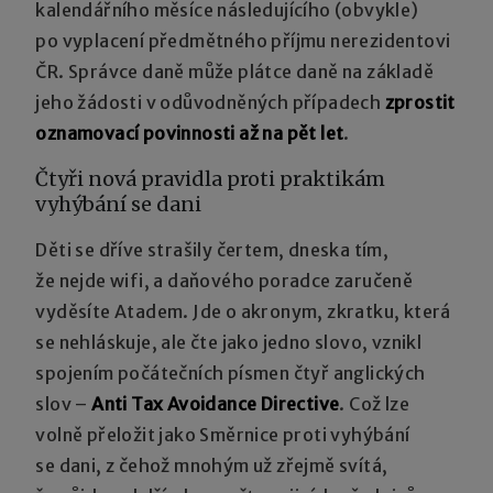
kalendářního měsíce následujícího (obvykle)
po vyplacení předmětného příjmu nerezidentovi
ČR. Správce daně může plátce daně na základě
jeho žádosti v odůvodněných případech
zprostit
oznamovací povinnosti až na pět let
.
Čtyři nová pravidla proti praktikám
vyhýbání se dani
Děti se dříve strašily čertem, dneska tím,
že nejde wifi, a daňového poradce zaručeně
vyděsíte Atadem. Jde o akronym, zkratku, která
se nehláskuje, ale čte jako jedno slovo, vznikl
spojením počátečních písmen čtyř anglických
slov –
Anti Tax Avoidance Directive
. Což lze
volně přeložit jako Směrnice proti vyhýbání
se dani, z čehož mnohým už zřejmě svítá,