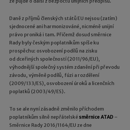
že půjde o další z bezpočtu unijních předpisů.
Daně z příjmů členských států EU nejsou (zatím)
sjednocené ani harmonizováné, nicméně unijní
právo proniká i tam. Přičemž dosud směrnice
Rady byly českým poplatníkům spíše ku
prospěchu: osvobození podílů na zisku
od dceřiných společností (2011/96/EU),
výhodnější společný systém zdanění při převodu
závodu, výměně podílů, fúzi a rozdělení
(2009/133/ES), osvobození úroků a licenčních
poplatků (2003/49/ES).
To se ale nyní zásadně změnilo příchodem
poplatníkům silně nepřátelské
směrnice ATAD
–
Směrnice Rady 2016/1164/EU ze dne