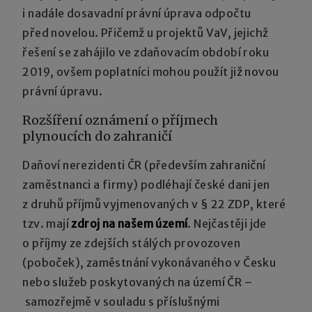
i nadále dosavadní právní úprava odpočtu
před novelou. Přičemž u projektů VaV, jejichž
řešení se zahájilo ve zdaňovacím období roku
2019, ovšem poplatníci mohou použít již novou
právní úpravu.
Rozšíření oznámení o příjmech
plynoucích do zahraničí
Daňoví nerezidenti ČR (především zahraniční
zaměstnanci a firmy) podléhají české dani jen
z druhů příjmů vyjmenovaných v § 22 ZDP, které
tzv. mají
zdroj na našem území
. Nejčastěji jde
o příjmy ze zdejších stálých provozoven
(poboček), zaměstnání vykonávaného v Česku
nebo služeb poskytovaných na území ČR –
samozřejmě v souladu s příslušnými