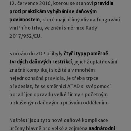
12. července 2016, kterou se stanoví
pravidla
proti praktikám vyhýbání se daňovým
povinnostem
, které mají přímý vliv na fungování
vnitřního trhu, ve znění směrnice Rady
2017/952/EU.
S ní nám do ZDP přibyly
čtyři typy poměrně
tvrdých daňových restrikcí
, jejichž uplatňování
značně komplikují složitá a v mnohém
nejednoznačná pravidla. Je třeba trpce
předeslat, že se směrnicí ATAD si svépomocí
poradí jen opravdu velké firmy s početným
a zkušeným daňovým a právním oddělením.
Naštěstí jsou tyto nové daňové komplikace
určeny hlavně pro velké a zejména
nadnárodní