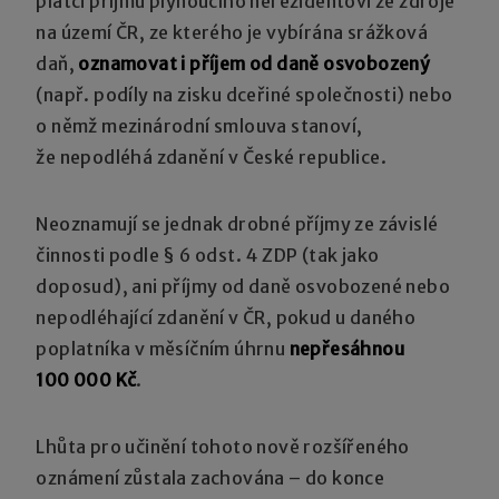
plátci příjmu plynoucího nerezidentovi ze zdroje
na území ČR, ze kterého je vybírána srážková
daň,
oznamovat i příjem od daně osvobozený
(např. podíly na zisku dceřiné společnosti) nebo
o němž mezinárodní smlouva stanoví,
že nepodléhá zdanění v České republice.
Neoznamují se jednak drobné příjmy ze závislé
činnosti podle § 6 odst. 4 ZDP (tak jako
doposud), ani příjmy od daně osvobozené nebo
nepodléhající zdanění v ČR, pokud u daného
poplatníka v měsíčním úhrnu
nepřesáhnou
100 000 Kč
.
Lhůta pro učinění tohoto nově rozšířeného
oznámení zůstala zachována – do konce