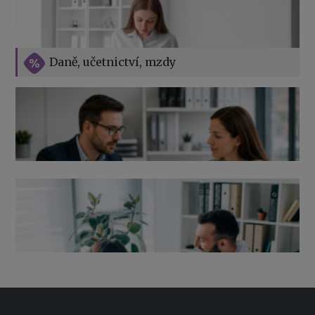
Vše o překážkách v práci na straně zaměstnavatele
Daně, učetnictví, mzdy
Výpověď ze zdravotních důvodů 2026 – průvodce pro
zaměstnavatele
Co pohlídat při přebírání účetnictví