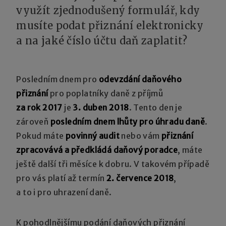
využít zjednodušený formulář, kdy
musíte podat přiznání elektronicky
a na jaké číslo účtu daň zaplatit?
Posledním dnem pro
odevzdání daňového
přiznání
pro poplatníky daně z příjmů
za rok 2017
je
3. duben 2018
. Tento den je
zároveň
posledním dnem lhůty pro úhradu daně
.
Pokud máte
povinný audit
nebo vám
přiznání
zpracovává a předkládá daňový poradce
, máte
ještě další tři měsíce k dobru. V takovém případě
pro vás platí až termín
2. července 2018
,
a to i pro uhrazení daně.
K pohodlnějšímu podání daňových přiznání