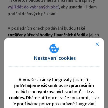
Také letos budou zaměstnanci Finanční správy
vyjíždět do vybraných obcí
, aby usnadnili lidem
podání daňových přiznání.
V posledních dnech podávání budou také
rozšířeny úřední hodiny finančních úřadů
a jejich
územních pracovišť. Od pondělí 26. 3. 2018
do čtvrtka 29. 3. 2018 vždy od 8:00
do 17:00 hodin a v poslední den lhůty pro
Nastavení cookies
podání, tj. v úterý 3. 4. 2018, od 8:00
do 18:00 hodin.
Aby naše stránky fungovaly, jak mají,
Sdílet:
potřebujeme váš souhlas se zpracováním
malých anonymizovaných souborů –
tzv.
cookies.
Dbáme přitom na vaše soukromí, a tak
je
používáme pouze pro správné fungování