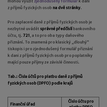
mohou využít
zjednodušený formulář
k dani
z příjmů fyzických osob
na dvě stránky
.
Pro zaplacení daně z příjmů fyzických osob je
nezbytné uvádět
správné předčíslí
bankovního
účtu, tj.
721
, a to pro oba typy daňového
přiznání. To znamená pro klasický „dlouhý“
tiskopis i pro zjednodušený formulář přiznání
k dani z příjmů fyzických osob pro poplatníky
mající pouze příjmy ze závislé činnosti.
Tab.: Čísla účtů pro platbu daně z příjmů
fyzických osob (DPFO) podle krajů
Číslo účtu pro
Finanční úřad
platbu DPFO