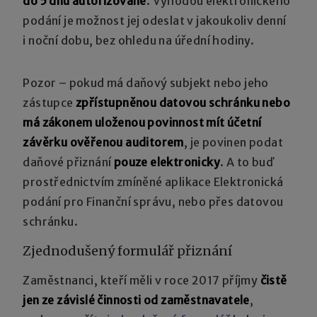
do 5 dnů autorizovaně
. Výhodou elektronického
podání je možnost jej odeslat v jakoukoliv denní
i noční dobu, bez ohledu na úřední hodiny.
Pozor – pokud má daňový subjekt nebo jeho
zástupce
zpřístupněnou datovou schránku nebo
má zákonem uloženou povinnost mít účetní
závěrku ověřenou auditorem
, je povinen podat
daňové přiznání
pouze elektronicky
. A to buď
prostřednictvím zmíněné aplikace Elektronická
podání pro Finanční správu, nebo přes datovou
schránku.
Zjednodušený formulář přiznání
Zaměstnanci, kteří měli v roce 2017 příjmy
čistě
jen ze závislé činnosti od zaměstnavatele
,