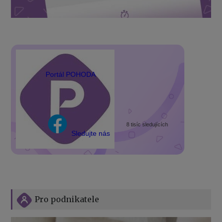
Portál POHODA
8 tisíc sledujících
Sledujte nás
Pro podnikatele