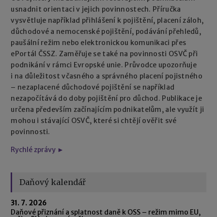
usnadnit orientaci v jejich povinnostech. Příručka
vysvětluje například přihlášení k pojištění, placení záloh,
důchodové a nemocenské pojištění, podávání přehledů,
paušální režim nebo elektronickou komunikaci přes
ePortál ČSSZ. Zaměřuje se také na povinnosti OSVČ při
podnikání v rámci Evropské unie. Průvodce upozorňuje
i na důležitost včasného a správného placení pojistného
– nezaplacené důchodové pojištění se například
nezapočítává do doby pojištění pro důchod. Publikace je
určena především začínajícím podnikatelům, ale využít ji
mohou i stávající OSVČ, které si chtějí ověřit své
povinnosti.
Rychlé zprávy ►
Daňový kalendář
31. 7. 2026
Daňové přiznání a splatnost daně k OSS – režim mimo EU,