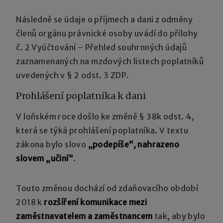
Následně se údaje o příjmech a dani z odměny
členů orgánu právnické osoby uvádí do přílohy
č. 2 Vyúčtování – Přehled souhrnných údajů
zaznamenaných na mzdových listech poplatníků
uvedených v § 2 odst. 3 ZDP.
Prohlášení poplatníka k dani
V loňském roce došlo ke změně § 38k odst. 4,
která se týká prohlášení poplatníka. V textu
zákona bylo slovo
„podepíše“, nahrazeno
slovem „učiní“
.
Touto změnou dochází od zdaňovacího období
2018 k
rozšíření komunikace mezi
zaměstnavatelem a zaměstnancem
tak, aby bylo