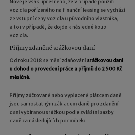
Nově je však upřesněno, že v případě použití
vozidla pořízeného na finanční leasing se vychází
ze vstupní ceny vozidla u původního vlastníka,
a to i v případě, že dojde k následné koupi
vozidla.
Příjmy zdaněné srážkovou daní
Od roku 2018 se mění zdaňování
srážkovou daní
u dohod o provedení práce a příjmů do 2 500 Kč
měsíčně
.
Příjmy zúčtované nebo vyplacené plátcem daně
jsou samostatným základem daně pro zdanění
daní vybíranou srážkou podle zvláštní sazby
daně za následujících podmínek: