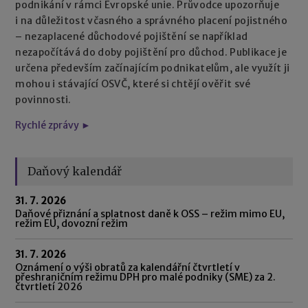
podnikání v rámci Evropské unie. Průvodce upozorňuje
i na důležitost včasného a správného placení pojistného
– nezaplacené důchodové pojištění se například
nezapočítává do doby pojištění pro důchod. Publikace je
určena především začínajícím podnikatelům, ale využít ji
mohou i stávající OSVČ, které si chtějí ověřit své
povinnosti.
Rychlé zprávy ►
Daňový kalendář
31. 7. 2026
Daňové přiznání a splatnost daně k OSS – režim mimo EU,
režim EU, dovozní režim
31. 7. 2026
Oznámení o výši obratů za kalendářní čtvrtletí v
přeshraničním režimu DPH pro malé podniky (SME) za 2.
čtvrtletí 2026