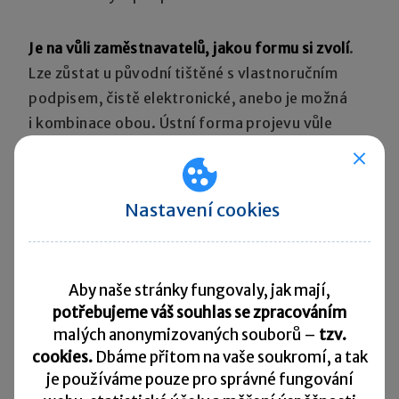
Je na vůli zaměstnavatelů, jakou formu si zvolí
.
Lze zůstat u původní tištěné s vlastnoručním
podpisem, čistě elektronické, anebo je možná
i kombinace obou. Ústní forma projevu vůle
zaměstnance však nestačí.
Generální finanční ředitelství dále sděluje,
Nastavení cookies
že finanční úřady budou u zaměstnavatelů
akceptovat předepsané doklady podle § 38l
zákona o daních z příjmů (tedy veškerá
Aby naše stránky fungovaly, jak mají,
požadovaná potvrzení), předložené
potřebujeme váš souhlas se zpracováním
zaměstnancem i v elektronické podobě.
malých anonymizovaných souborů –
tzv.
cookies.
Dbáme přitom na vaše soukromí, a tak
je
používáme pouze pro správné fungování
Dále GFŘ doporučuje, aby zaměstnavatel