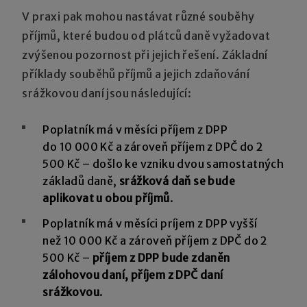
V praxi pak mohou nastávat různé souběhy
příjmů, které budou od plátců daně vyžadovat
zvýšenou pozornost při jejich řešení. Základní
příklady souběhů příjmů a jejich zdaňování
srážkovou daní jsou následující:
Poplatník má v měsíci příjem z DPP
do 10 000 Kč a zároveň příjem z DPČ do 2
500 Kč – došlo ke vzniku dvou samostatných
základů daně,
srážková daň se bude
aplikovat u obou příjmů
.
Poplatník má v měsíci príjem z DPP vyšší
než 10 000 Kč a zároveň příjem z DPČ do 2
500 Kč –
příjem z DPP bude zdaněn
zálohovou daní, příjem z DPČ daní
srážkovou
.