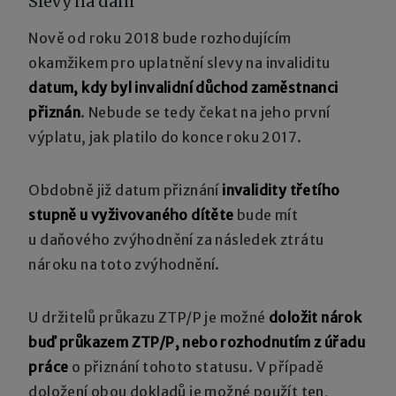
Slevy na dani
Nově od roku 2018 bude rozhodujícím
okamžikem pro uplatnění slevy na invaliditu
datum, kdy byl invalidní důchod zaměstnanci
přiznán
. Nebude se tedy čekat na jeho první
výplatu, jak platilo do konce roku 2017.
Obdobně již datum přiznání
invalidity třetího
stupně u vyživovaného dítěte
bude mít
u daňového zvýhodnění za následek ztrátu
nároku na toto zvýhodnění.
U držitelů průkazu ZTP/P je možné
doložit nárok
buď průkazem
ZTP/P, nebo rozhodnutím z úřadu
práce
o přiznání tohoto statusu. V případě
doložení obou dokladů je možné použít ten,