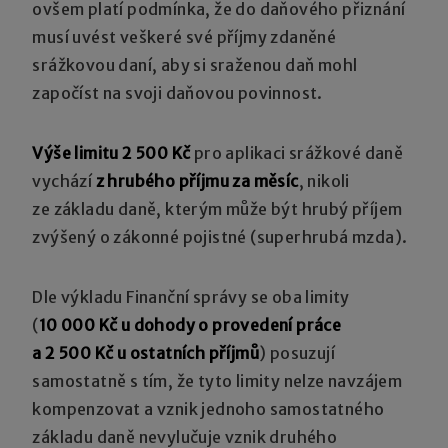
ovšem platí podmínka, že do daňového přiznání
musí uvést veškeré své příjmy zdaněné
srážkovou daní, aby si sraženou daň mohl
započíst na svoji daňovou povinnost.
Výše limitu 2 500 Kč
pro aplikaci srážkové daně
vychází
z hrubého příjmu za měsíc
, nikoli
ze základu daně, kterým může být hrubý příjem
zvýšený o zákonné pojistné (superhrubá mzda).
Dle výkladu Finanční správy se oba limity
(
10 000 Kč u dohody o provedení práce
a 2 500 Kč u ostatních příjmů
) posuzují
samostatně s tím, že tyto limity nelze navzájem
kompenzovat a vznik jednoho samostatného
základu daně nevylučuje vznik druhého