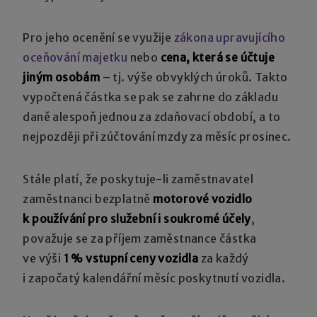
Pro jeho ocenění se využije
zákona upravujícího
oceňování majetku
nebo
cena, která se účtuje
jiným osobám
– tj. výše obvyklých úroků. Takto
vypočtená částka se pak se zahrne do základu
daně alespoň jednou za zdaňovací období, a to
nejpozději při zúčtování mzdy za měsíc prosinec.
Stále platí, že poskytuje-li zaměstnavatel
zaměstnanci bezplatně
motorové vozidlo
k používání pro služební i soukromé účely
,
považuje se za příjem zaměstnance částka
ve výši
1 % vstupní ceny vozidla
za každý
i započatý kalendářní měsíc poskytnutí vozidla.