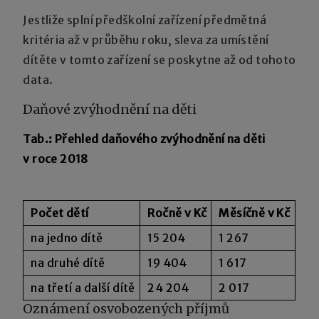
Jestliže splní předškolní zařízení předmětná
kritéria až v průběhu roku, sleva za umístění
dítěte v tomto zařízení se poskytne až od tohoto
data.
Daňové zvýhodnění na děti
Tab.: Přehled daňového zvýhodnění na děti
v roce 2018
Počet dětí
Ročně v Kč
Měsíčně v Kč
na jedno dítě
15 204
1 267
na druhé dítě
19 404
1 617
na třetí a další dítě
24 204
2 017
Oznámení osvobozených příjmů