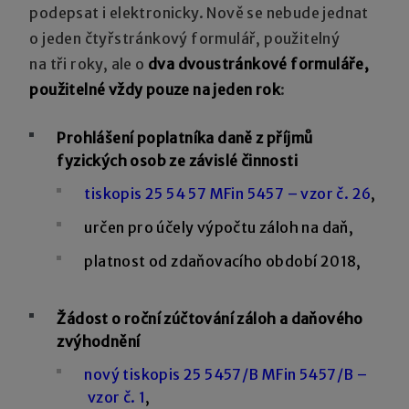
podepsat i elektronicky. Nově se nebude jednat
o jeden čtyřstránkový formulář, použitelný
na tři roky, ale o
dva dvoustránkové formuláře,
použitelné vždy pouze na jeden rok
:
Prohlášení poplatníka daně z příjmů
fyzických osob ze závislé činnosti
tiskopis 25 54 57 MFin 5457 – vzor č. 26
,
určen pro účely výpočtu záloh na daň,
platnost od zdaňovacího období 2018,
Žádost o roční zúčtování záloh a daňového
zvýhodnění
nový tiskopis 25 5457/B MFin 5457/B –
vzor č. 1
,