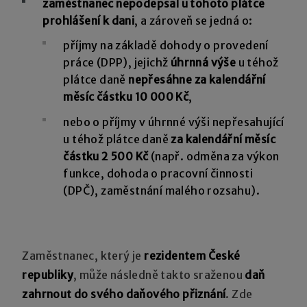
zaměstnanec nepodepsal u tohoto plátce
prohlášení k dani
, a zároveň se jedná o:
příjmy na základě dohody o provedení
práce (DPP), jejichž
úhrnná výše
u téhož
plátce daně
nepřesáhne za kalendářní
měsíc částku 10 000 Kč
,
nebo o příjmy v úhrnné výši nepřesahující
u téhož plátce daně
za kalendářní měsíc
částku 2 500 Kč
(např. odměna za výkon
funkce, dohoda o pracovní činnosti
(DPČ), zaměstnání malého rozsahu).
Zaměstnanec, který je
rezidentem České
republiky
, může následně takto sraženou
daň
zahrnout do svého daňového přiznání
. Zde