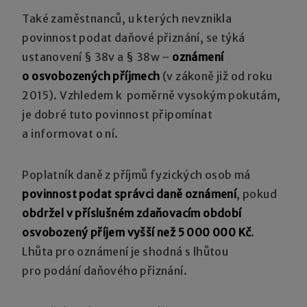
Také zaměstnanců, u kterých nevznikla
povinnost podat daňové přiznání, se týká
ustanovení § 38v a § 38w –
oznámení
o osvobozených příjmech
(v zákoně již od roku
2015). Vzhledem k poměrně vysokým pokutám,
je dobré tuto povinnost připomínat
a informovat o ní.
Poplatník daně z příjmů fyzických osob má
povinnost podat správci daně oznámení
, pokud
obdržel v příslušném zdaňovacím období
osvobozený příjem vyšší než 5 000 000 Kč
.
Lhůta pro oznámení je shodná s lhůtou
pro podání daňového přiznání.