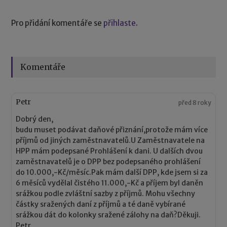
Pro přidání komentáře se
přihlaste
.
Komentáře
Petr
před 8 roky
Dobrý den,
budu muset podávat daňové přiznání,protože mám více
příjmů od jiných zaměstnavatelů.U Zaměstnavatele na
HPP mám podepsané Prohlášení k dani. U dalších dvou
zaměstnavatelů je o DPP bez podepsaného prohlášení
do 10.000,-Kč/měsíc.Pak mám další DPP, kde jsem si za
6 měsíců vydělal čistého 11.000,-Kč a příjem byl daněn
srážkou podle zvláštní sazby z příjmů. Mohu všechny
částky sražených daní z příjmů a té daně vybírané
srážkou dát do kolonky sražené zálohy na daň?Děkuji.
Petr