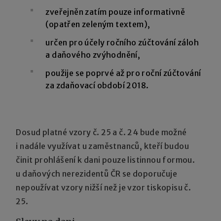
zveřejněn zatím pouze informativně
(opatřen zeleným textem),
určen pro účely ročního zúčtování záloh
a daňového zvýhodnění,
použije se poprvé až pro roční zúčtování
za zdaňovací období 2018.
Dosud platné vzory č. 25 a č. 24 bude možné
i nadále využívat u zaměstnanců, kteří budou
činit prohlášení k dani pouze listinnou formou.
u daňových nerezidentů ČR se doporučuje
nepoužívat vzory nižší než je vzor tiskopisu č.
25.