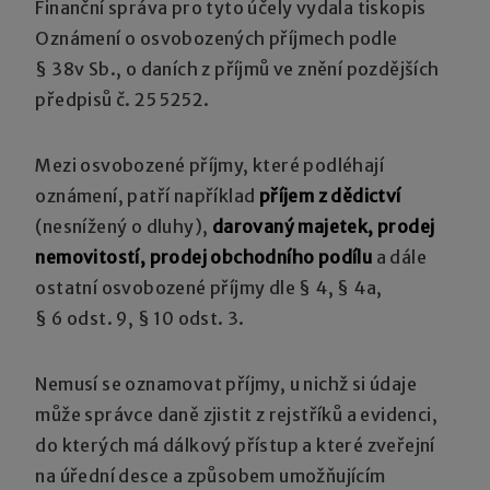
Finanční správa pro tyto účely vydala tiskopis
Oznámení o osvobozených příjmech podle
§ 38v Sb., o daních z příjmů ve znění pozdějších
předpisů č. 25 5252.
Mezi osvobozené příjmy, které podléhají
oznámení, patří například
příjem z dědictví
(nesnížený o dluhy),
darovaný majetek, prodej
nemovitostí, prodej obchodního podílu
a dále
ostatní osvobozené příjmy dle § 4, § 4a,
§ 6 odst. 9, § 10 odst. 3.
Nemusí se oznamovat příjmy, u nichž si údaje
může správce daně zjistit z rejstříků a evidenci,
do kterých má dálkový přístup a které zveřejní
na úřední desce a způsobem umožňujícím