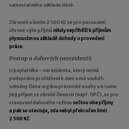
samostatného základu daně.
Zároveň u limitu 2 500 Kč se pro posouzení
úhrnné výše příjmů
nikdy nepřihlíží k příjmům
plynoucím na základě dohody o provedení
práce
.
Postup u daňových nerezidentů
U poplatníka – nerezidenta, který nemá
podepsáno prohlášení k dani a má souběh
odměny člena orgánu právnické osoby a k tomu
jiný příjem ze závislé činnosti (např. DPČ), se pro
stanovení daňového režimu
sečtou oba příjmy
a pak se otestuje, zda nebyl překročen limit
2 500 Kč
.