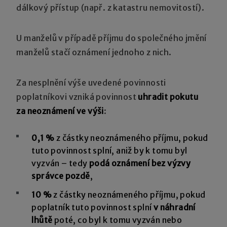
dálkový přístup (např. z katastru nemovitostí).
U manželů v případě příjmu do společného jmění
manželů stačí oznámení jednoho z nich.
Za nesplnění výše uvedené povinnosti
poplatníkovi vzniká povinnost
uhradit pokutu
za neoznámení ve výši
:
0,1 %
z částky neoznámeného příjmu, pokud
tuto povinnost splní, aniž by k tomu byl
vyzván – tedy
podá oznámení bez výzvy
správce pozdě
,
10 %
z částky neoznámeného příjmu, pokud
poplatník tuto povinnost splní
v náhradní
lhůtě
poté, co byl k tomu vyzván nebo