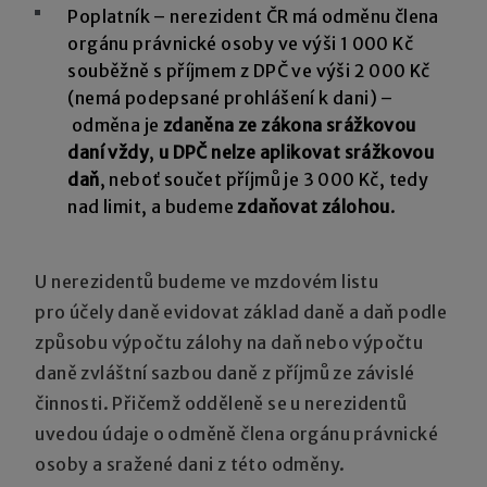
Poplatník – nerezident ČR má odměnu člena
orgánu právnické osoby ve výši 1 000 Kč
souběžně s příjmem z DPČ ve výši 2 000 Kč
(nemá podepsané prohlášení k dani) –
odměna je
zdaněna ze zákona srážkovou
daní vždy
,
u DPČ nelze aplikovat srážkovou
daň
, neboť součet příjmů je 3 000 Kč, tedy
nad limit, a budeme
zdaňovat zálohou
.
U nerezidentů budeme ve mzdovém listu
pro účely daně evidovat základ daně a daň podle
způsobu výpočtu zálohy na daň nebo výpočtu
daně zvláštní sazbou daně z příjmů ze závislé
činnosti. Přičemž odděleně se u nerezidentů
uvedou údaje o odměně člena orgánu právnické
osoby a sražené dani z této odměny.