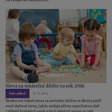
na vstupu se musí ponížit.
Sleva za umístění dítěte za rok 2016
Daň z příjmů
21. 10. 2016
Školkovné neboli sleva za umístění dítěte ve školce patří
mezi daňové slevy, takže snižuje přímo vypočtenou daň
z příjmů fyzických osob a lze ji uplatnit pouze za celý