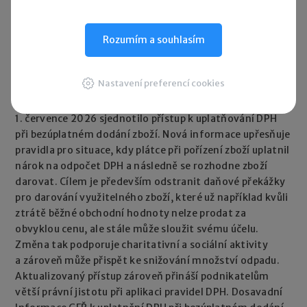
Rychlé zprávy
Rozumím a souhlasím
GFŘ aktualizovalo pravidla DPH při darování
zboží
Nastavení preferencí cookies
30. 07. 2026
|
Generální finanční ředitelství od
1. července 2026 sjednotilo přístup k uplatňování DPH
při bezúplatném dodání zboží. Nová informace upřesňuje
pravidla pro situace, kdy plátce při pořízení zboží uplatnil
nárok na odpočet DPH a následně se rozhodne zboží
darovat. Cílem je především odstranit daňové překážky
pro darování využitelného zboží, které už například kvůli
ztrátě běžné obchodní hodnoty nelze prodat za
obvyklou cenu, ale stále může sloužit svému účelu.
Změna tak podporuje charitativní a sociální aktivity
a zároveň může přispět ke snižování množství odpadu.
Aktualizovaný přístup zároveň přináší podnikatelům
větší právní jistotu při aplikaci pravidel DPH. Dosavadní