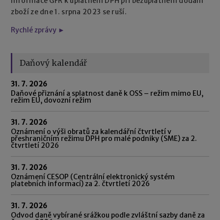
Informace GFŘ k uplatnění DPH při bezúplatném dodání
zboží ze dne 1. srpna 2023 se ruší.
Rychlé zprávy ►
Daňový kalendář
31. 7. 2026
Daňové přiznání a splatnost daně k OSS – režim mimo EU,
režim EU, dovozní režim
31. 7. 2026
Oznámení o výši obratů za kalendářní čtvrtletí v
přeshraničním režimu DPH pro malé podniky (SME) za 2.
čtvrtletí 2026
31. 7. 2026
Oznámení CESOP (Centrální elektronický systém
platebních informací) za 2. čtvrtletí 2026
31. 7. 2026
Odvod daně vybírané srážkou podle zvláštní sazby daně za