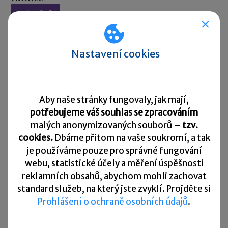
Daň z příjmů
01. 08. 2016
Jednatelé odpovídají za škodu, kterou způsobí při výkonu
funkce. Aby předcházeli dopadům svých případných
špatných rozhodnutí, mohou se pojistit. Jaké jsou daňové
Nastavení cookies
aspekty pojištění odpovědnosti za škodu vzniklou při
výkonu funkce jednatele?
Změny v zákoně o DPH od května 2016
Aby naše stránky fungovaly, jak mají,
DPH
potřebujeme váš souhlas se zpracováním
03. 06. 2016
malých anonymizovaných souborů –
tzv.
Zatím poslední platná novela zákona o DPH vstoupila
v platnost od května tohoto roku. Jaké změny novela
cookies.
Dbáme přitom na vaše soukromí, a tak
přinesla a jaké další novinky naši zákonodárci v oblasti
je
používáme pouze pro správné fungování
daně z přidané hodnoty pro rok 2016 ještě plánují?
webu, statistické účely a měření úspěšnosti
Nastíníme si v tomto článku.
reklamních obsahů, abychom mohli zachovat
standard služeb, na který jste zvyklí. Projděte si
Prohlášení o ochraně osobních údajů
.
‹
1
2
3
4
›
»