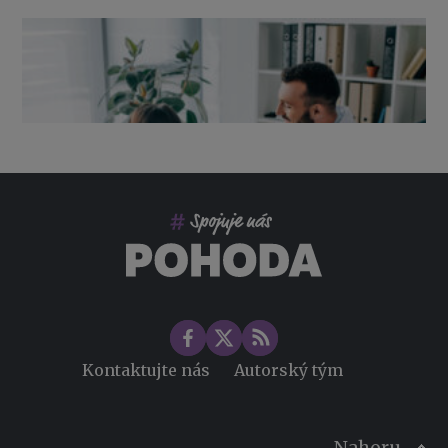
Výpověď ze zdravotních důvodů 2026 – průvodce pro
zaměstnavatele
Co pohlídat při přebírání účetnictví
Změny ve zdravotním pojištění v roce 2026
Kontaktujte nás
Autorský tým
Nahoru