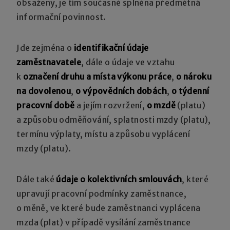
obsaženy, je tím současně splněna předmětná
informační povinnost.
Jde zejména o
identifikační údaje
zaměstnavatele
, dále o údaje ve vztahu
k
označení druhu a místa výkonu práce
,
o
nároku
na dovolenou
,
o výpovědních dobách
,
o týdenní
pracovní době
a jejím rozvržení,
o mzdě
(platu)
a způsobu odměňování, splatnosti mzdy (platu),
termínu výplaty, místu a způsobu vyplácení
mzdy (platu).
Dále také
údaje o kolektivních smlouvách
, které
upravují pracovní podmínky zaměstnance,
o měně, ve které bude zaměstnanci vyplácena
mzda (plat) v případě vysílání zaměstnance