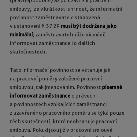
(pravděpodobně) až po uzavření pracovní
smlouvy, lze v krátkosti shrnout, že informační
povinnost zaměstnavatele stanovená
v ustanovení § 37 ZP
musí být dodržena jako
minimální
; zaměstnavatel může nicméně
informovat zaměstnance i o dalších
skutečnostech.
Tato informační povinnost se vztahuje jak
na pracovní poměry založené pracovní
smlouvou, tak jmenováním. Povinnost
písemně
informovat zaměstnance
o právech
a povinnostech vznikajících zaměstnanci
z uzavřeného pracovního poměru se týká pouze
těch skutečností, které neobsahuje pracovní
smlouva. Pokud jsou již v pracovní smlouvě