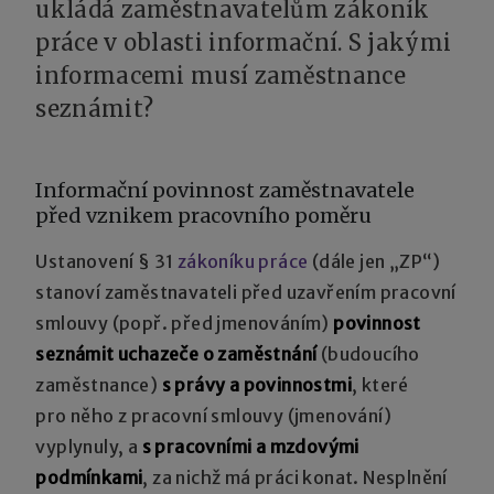
ukládá zaměstnavatelům zákoník
práce v oblasti informační. S jakými
informacemi musí zaměstnance
seznámit?
Informační povinnost zaměstnavatele
před vznikem pracovního poměru
Ustanovení § 31
zákoníku práce
(dále jen „ZP“)
stanoví zaměstnavateli před uzavřením pracovní
smlouvy (popř. před jmenováním)
povinnost
seznámit uchazeče o zaměstnání
(budoucího
zaměstnance)
s právy a povinnostmi
, které
pro něho z pracovní smlouvy (jmenování)
vyplynuly, a
s pracovními a mzdovými
podmínkami
, za nichž má práci konat. Nesplnění