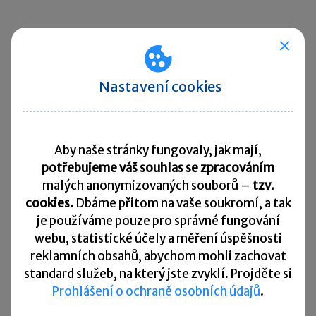
Související články:
Postup před vznikem pracovního poměru – 1. díl
Postup před vznikem pracovního poměru – 2. díl
Nastavení cookies
Postup před vznikem pracovního poměru – 3. díl
Postup před vznikem pracovního poměru – 4. díl
Aby naše stránky fungovaly, jak mají,
Sdílet:
potřebujeme váš souhlas se zpracováním
malých anonymizovaných souborů –
tzv.
cookies.
Dbáme přitom na vaše soukromí, a tak
je
používáme pouze pro správné fungování
Zanechte komentář
webu, statistické účely a měření úspěšnosti
reklamních obsahů, abychom mohli zachovat
Diskuse neslouží jako právní, daňová či účetní poradna. Je
standard služeb, na který jste zvyklí. Projděte si
vyhrazena pro vzájemnou komunikaci čtenářů.
Prohlášení o ochraně osobních údajů
.