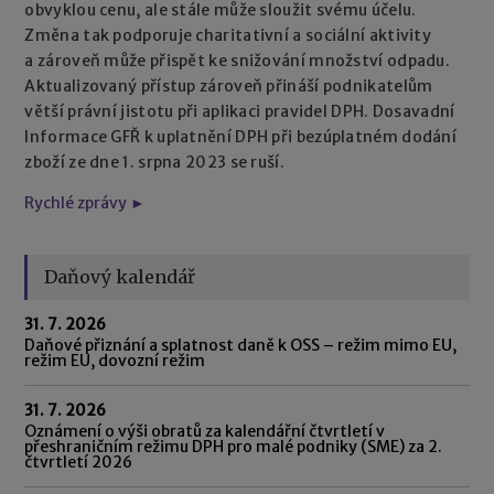
obvyklou cenu, ale stále může sloužit svému účelu.
Změna tak podporuje charitativní a sociální aktivity
a zároveň může přispět ke snižování množství odpadu.
Aktualizovaný přístup zároveň přináší podnikatelům
větší právní jistotu při aplikaci pravidel DPH. Dosavadní
Informace GFŘ k uplatnění DPH při bezúplatném dodání
zboží ze dne 1. srpna 2023 se ruší.
Rychlé zprávy ►
Daňový kalendář
31. 7. 2026
Daňové přiznání a splatnost daně k OSS – režim mimo EU,
režim EU, dovozní režim
31. 7. 2026
Oznámení o výši obratů za kalendářní čtvrtletí v
přeshraničním režimu DPH pro malé podniky (SME) za 2.
čtvrtletí 2026