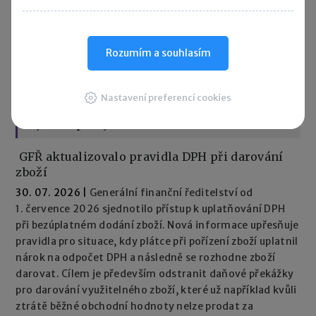
Pro přidání komentáře se
přihlaste
.
Rozumím a souhlasím
Nastavení preferencí cookies
Rychlé zprávy
GFŘ aktualizovalo pravidla DPH při darování
zboží
30. 07. 2026
|
Generální finanční ředitelství od
1. července 2026 sjednotilo přístup k uplatňování DPH
při bezúplatném dodání zboží. Nová informace upřesňuje
pravidla pro situace, kdy plátce při pořízení zboží uplatnil
nárok na odpočet DPH a následně se rozhodne zboží
darovat. Cílem je především odstranit daňové překážky
pro darování využitelného zboží, které už například kvůli
ztrátě běžné obchodní hodnoty nelze prodat za