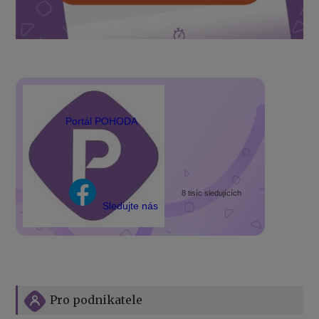
Portál POHODA
8 tisíc sledujících
Sledujte nás
Pro podnikatele