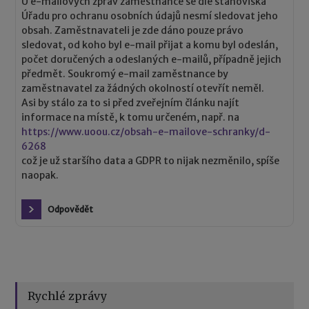
U e-mailových zpráv zaměstnance se dle stanoviska
Úřadu pro ochranu osobních údajů nesmí sledovat jeho
obsah. Zaměstnavateli je zde dáno pouze právo
sledovat, od koho byl e-mail přijat a komu byl odeslán,
počet doručených a odeslaných e-mailů, případně jejich
předmět. Soukromý e-mail zaměstnance by
zaměstnavatel za žádných okolností otevřít neměl.
Asi by stálo za to si před zveřejním článku najít
informace na místě, k tomu určeném, např. na
https://www.uoou.cz/obsah-e-mailove-schranky/d-
6268
což je už staršího data a GDPR to nijak nezměnilo, spíše
naopak.
Odpovědět
Rychlé zprávy