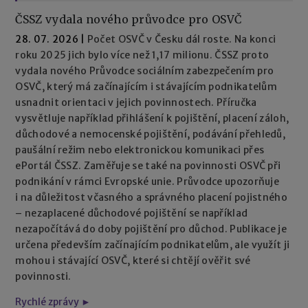
ČSSZ vydala nového průvodce pro OSVČ
28. 07. 2026
|
Počet OSVČ v Česku dál roste. Na konci
roku 2025 jich bylo více než 1,17 milionu. ČSSZ proto
vydala nového Průvodce sociálním zabezpečením pro
OSVČ, který má začínajícím i stávajícím podnikatelům
usnadnit orientaci v jejich povinnostech. Příručka
vysvětluje například přihlášení k pojištění, placení záloh,
důchodové a nemocenské pojištění, podávání přehledů,
paušální režim nebo elektronickou komunikaci přes
ePortál ČSSZ. Zaměřuje se také na povinnosti OSVČ při
podnikání v rámci Evropské unie. Průvodce upozorňuje
i na důležitost včasného a správného placení pojistného
– nezaplacené důchodové pojištění se například
nezapočítává do doby pojištění pro důchod. Publikace je
určena především začínajícím podnikatelům, ale využít ji
mohou i stávající OSVČ, které si chtějí ověřit své
povinnosti.
Rychlé zprávy ►