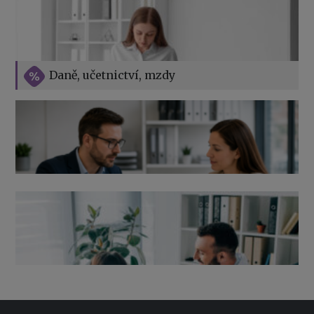
Vše o překážkách v práci na straně zaměstnavatele
Daně, učetnictví, mzdy
Výpověď ze zdravotních důvodů 2026 – průvodce pro
zaměstnavatele
Co pohlídat při přebírání účetnictví