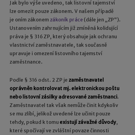
Jak bylo výše uvedeno, tak listovní tajemství
lze omezit pouze zákonem. V našem případě
je oním zákonem
zákoník práce
(dále jen „ZP“).
Ustanovením zahrnujícím již zmíněná kolidující
práva je § 316 ZP, který obsahuje jak ochranu
vlastnictví zaměstnavatele, tak současně
upravuje i omezení listovního tajemství
zaměstnance.
Podle § 316 odst. 2 ZP je
zaměstnavatel
oprávněn kontrolovat mj. elektronickou poštu
nebo listovní zásilky adresované zaměstnanci
.
Zaměstnavatel tak však nemůže činit kdykoliv
se mu zlíbí, jelikož uvedené lze učinit pouze
tehdy, pokud k tomu
existují závažné důvody
,
které spočívají ve zvláštní povaze činnosti