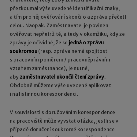
přezkoumal výše uvedené identifikační znaky,
a tím pro něj ověřování skončilo a zprávu přečetl
celou. Naopak. Zaměstnavatel je povinen
ověřovat nepřetržitě, a tedy v okamžiku, kdy ze
zprávy je očividné, že se
jedná o zprávu
soukromou
(resp. zpráva nemá spojitost
s pracovním poměrem / pracovněprávním
vztahem zaměstnance), je nutné,
aby
zaměstnavatel ukončil čtení zprávy
.
Obdobně můžeme výše uvedené aplikovat
i na listinnou korespondenci.
V souvislosti s doručováním korespondence
na pracoviště může vyvstat otázka, jestli se v
případě doručení soukromé korespondence