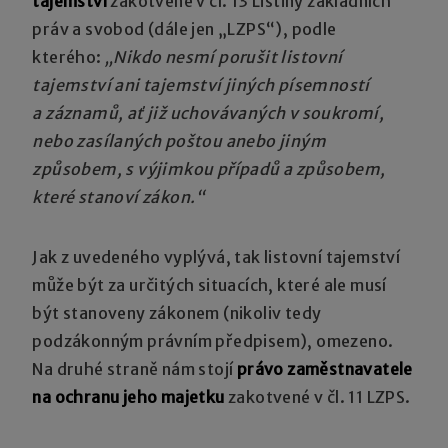
tajemství
zakotvené v čl. 13 Listiny základních
práv a svobod (dále jen „LZPS“), podle
kterého:
„Nikdo nesmí porušit listovní
tajemství ani tajemství jiných písemností
a záznamů, ať již uchovávaných v soukromí,
nebo zasílaných poštou anebo jiným
způsobem, s výjimkou případů a způsobem,
které stanoví zákon.“
Jak z uvedeného vyplývá, tak listovní tajemství
může být za určitých situacích, které ale musí
být stanoveny zákonem (nikoliv tedy
podzákonným právním předpisem), omezeno.
Na druhé straně nám stojí
právo zaměstnavatele
na ochranu jeho majetku
zakotvené v čl. 11 LZPS.