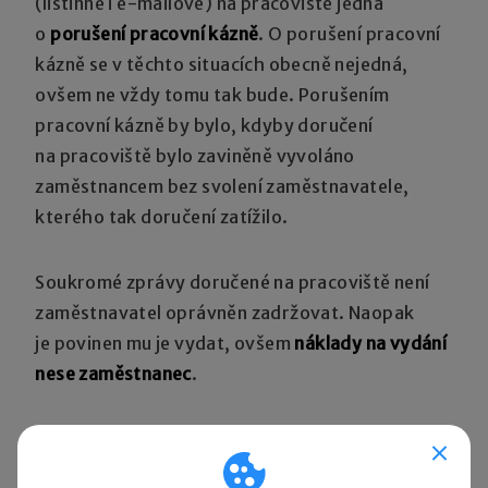
(listinné i e-mailové) na pracoviště jedná
o
porušení pracovní kázně
. O porušení pracovní
kázně se v těchto situacích obecně nejedná,
ovšem ne vždy tomu tak bude. Porušením
pracovní kázně by bylo, kdyby doručení
na pracoviště bylo zaviněně vyvoláno
zaměstnancem bez svolení zaměstnavatele,
kterého tak doručení zatížilo.
Soukromé zprávy doručené na pracoviště není
zaměstnavatel oprávněn zadržovat. Naopak
je povinen mu je vydat, ovšem
náklady na vydání
nese zaměstnanec
.
Z uvedeného vyplývá, že zaměstnavatel má
právo za splnění zákonných podmínek