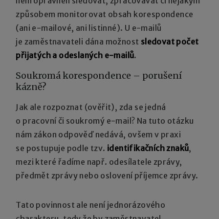
není oprávněn sledovat, zpracovávat či nějakým
způsobem monitorovat obsah korespondence
(ani e-mailové, ani listinné). U e-mailů
je zaměstnavateli dána možnost
sledovat počet
přijatých a odeslaných e-mailů
.
Soukromá korespondence – porušení
kázně?
Jak ale rozpoznat (ověřit), zda se jedná
o pracovní či soukromý e-mail? Na tuto otázku
nám zákon odpověď nedává, ovšem v praxi
se postupuje podle tzv.
identifikačních znaků
,
mezi které řadíme např. odesílatele zprávy,
předmět zprávy nebo oslovení příjemce zprávy.
Tato povinnost ale není jednorázového
charakteru, tedy že by zaměstnavatel