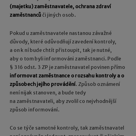
(majetku) zaměstnavatele, ochrana zdraví
zaměstnanců
či jiných osob.
Pokud u zaměstnavatele nastanou závažné
důvody, které odůvodňují zavedení kontroly,
a on k ní bude chtít přistoupit, tak je nutné,
aby o tom byli informováni zaměstnanci. Podle
§ 316 odst. 3 ZP je zaměstnavatel povinen přímo
informovat zaměstnance o rozsahu kontroly a o
způsobech jejího provádění
. Způsob oznámení
není nijak stanoven, a bude tedy
na zaměstnavateli, aby zvolil co nejvhodnější
způsob informování.
Co se týče samotné kontroly, tak zaměstnavatel