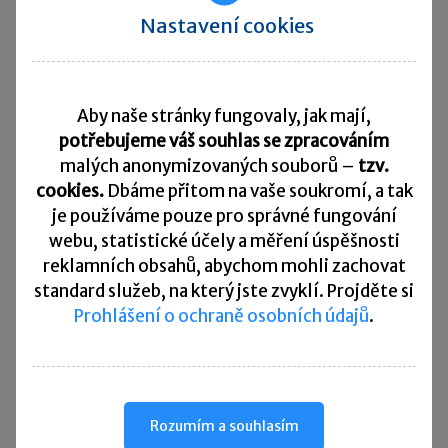
kontrolovat korespondenci zaměstnance.
Nastavení cookies
Je však vždy nutné posuzovat splnění podmínek
zvlášť pro každý konkrétní případ
a přitom co nejvíce šetřit dotčená práva
Aby naše stránky fungovaly, jak mají,
zaměstnance.
potřebujeme váš souhlas se zpracováním
malých anonymizovaných souborů –
tzv.
cookies.
Dbáme přitom na vaše soukromí, a tak
je
používáme pouze pro správné fungování
webu, statistické účely a měření úspěšnosti
reklamních obsahů, abychom mohli zachovat
Článek byl připravený ve spolupráci s
advokátní
standard služeb, na který jste zvyklí. Projděte si
kanceláří Mgr. Eva Decroix
.
Prohlášení o ochraně osobních údajů
.
Sdílet:
Rozumím a souhlasím