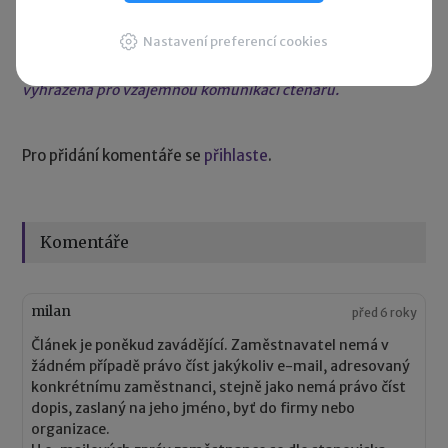
Zanechte komentář
Nastavení preferencí cookies
Diskuse neslouží jako právní, daňová či účetní poradna. Je
vyhrazena pro vzájemnou komunikaci čtenářů.
Pro přidání komentáře se
přihlaste
.
Komentáře
milan
před 6 roky
Článek je poněkud zavádějící. Zaměstnavatel nemá v
žádném případě právo číst jakýkoliv e-mail, adresovaný
konkrétnímu zaměstnanci, stejně jako nemá právo číst
dopis, zaslaný na jeho jméno, byť do firmy nebo
organizace.