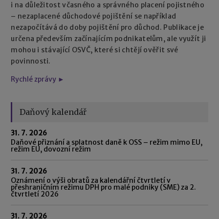
i na důležitost včasného a správného placení pojistného
– nezaplacené důchodové pojištění se například
nezapočítává do doby pojištění pro důchod. Publikace je
určena především začínajícím podnikatelům, ale využít ji
mohou i stávající OSVČ, které si chtějí ověřit své
povinnosti.
Rychlé zprávy ►
Daňový kalendář
31. 7. 2026
Daňové přiznání a splatnost daně k OSS – režim mimo EU,
režim EU, dovozní režim
31. 7. 2026
Oznámení o výši obratů za kalendářní čtvrtletí v
přeshraničním režimu DPH pro malé podniky (SME) za 2.
čtvrtletí 2026
31. 7. 2026