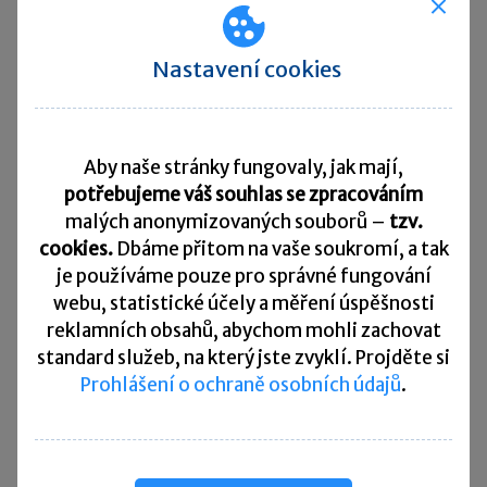
cena bílého jakostního vína se pohybovala
v listopadu 2011 na úrovni 63,98 Kč/l.
Nastavení cookies
Předpokládaný dopad zvýšení sazby na 10 Kč/l
by znamenal růst ceny na 75,98 Kč/l,
tj. o 15,8 procenta.
Aby naše stránky fungovaly, jak mají,
Příjmy z prodeje povolenek v aukcích
potřebujeme váš souhlas se zpracováním
malých anonymizovaných souborů –
tzv.
cookies.
Dbáme přitom na vaše soukromí, a tak
Ministerstvo financí předpokládá, že
příjmy
je
používáme pouze pro správné fungování
z povolenek budou pouze příjmem státního
webu, statistické účely a měření úspěšnosti
rozpočtu
. K tomu je navržena příslušná
reklamních obsahů, abychom mohli zachovat
legislativní úprava v návrhu usnesení vlády.
standard služeb, na který jste zvyklí. Projděte si
Prohlášení o ochraně osobních údajů
.
Zavedení daně z předepsaného pojistného