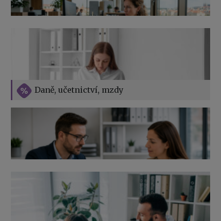
Přehledy pro OSSZ a zdravotní pojišťovny – jak na ně
v roce 2026
Vše o překážkách v práci na straně zaměstnavatele
Daně, učetnictví, mzdy
Výpověď ze zdravotních důvodů 2026 – průvodce pro
zaměstnavatele