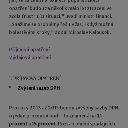
jim, že za cenu nereálných populistických
opatření budou za několik málo let ztraceni ve
zcela frustrující situaci,“ uvedl ministr financí.
„Snažíme se problémy řešit včas, i když možná
bolestivými kroky,“ dodal Miroslav Kalousek.
Příjmová opatření
Výdajová opatření
I. PŘÍJMOVÁ OPATŘENÍ
Zvýšení sazeb DPH
Pro roky 2013 až 2015 budou zvýšeny sazby DPH
o jeden procentní bod – to znamená na
21
procent
a
15 procent
. Rozsah plnění spadajících