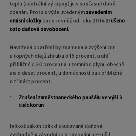
tepla (centrální výtopny) je v současné době
zdaněn. Proto s výše uvedeným
zavedením
emisní složky
bude rovněž od roku 2014
zrušeno
toto daňové osvobození
.
Navržená opatření by znamenala zvýšení cen
u topných olejů zhruba o 15 procent, u uhlí
přibližně o 20 procent a u zemního plynu obecně
asi o deset procent, u domácností pak přibližně
o třináct procent.
Zrušení zaměstnaneckého paušálu ve výši 3
tisíc korun
Jelikož zákon tolik diskutované daňové
zvýhodnění závodního stravování nezrušil