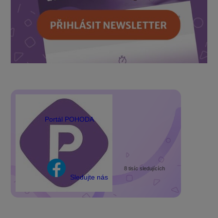
Portál POHODA
8 tisíc sledujících
Sledujte nás