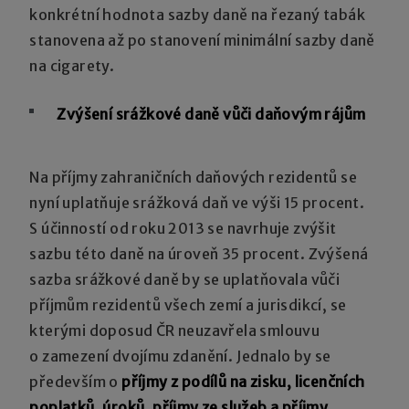
konkrétní hodnota sazby daně na řezaný tabák
stanovena až po stanovení minimální sazby daně
na cigarety.
Zvýšení srážkové daně vůči daňovým rájům
Na příjmy zahraničních daňových rezidentů se
nyní uplatňuje srážková daň ve výši 15 procent.
S účinností od roku 2013 se navrhuje zvýšit
sazbu této daně na úroveň 35 procent. Zvýšená
sazba srážkové daně by se uplatňovala vůči
příjmům rezidentů všech zemí a jurisdikcí, se
kterými doposud ČR neuzavřela smlouvu
o zamezení dvojímu zdanění. Jednalo by se
především o
příjmy z podílů na zisku, licenčních
poplatků, úroků, příjmy ze služeb a příjmy