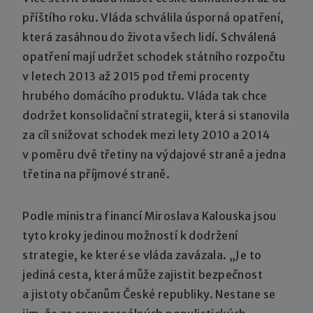
příštího roku. Vláda schválila úsporná opatření,
která zasáhnou do života všech lidí. Schválená
opatření mají udržet schodek státního rozpočtu
v letech 2013 až 2015 pod třemi procenty
hrubého domácího produktu. Vláda tak chce
dodržet konsolidační strategii, která si stanovila
za cíl snižovat schodek mezi lety 2010 a 2014
v poměru dvě třetiny na výdajové straně a jedna
třetina na příjmové straně.
Podle ministra financí Miroslava Kalouska jsou
tyto kroky jedinou možností k dodržení
strategie, ke které se vláda zavázala. „Je to
jediná cesta, která může zajistit bezpečnost
a jistoty občanům České republiky. Nestane se