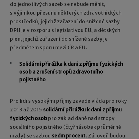
do jednotlivých sazeb se nebude měnit,
s výjimkou přesunu některých zdravotnických
prostředků, jejichž zařazení do snížené sazby
DPH je v rozporu s legislativou EU, a dětských
plen, jejichž zařazení do snížené sazby je
předmětem sporu mezi ČR a EU.
Solidární přirážka k dani z příjmu fyzických
osob a zrušení stropů zdravotního
pojistného
Pro lidi s vysokými příjmy zavede vláda pro roky
2013 až 2015
solidární přirážku k dani z příjmu
fyzických osob
pro základ daně nad stropy
sociálního pojistného (čtyřnásobek průměrné
mzdy) se sazbou
sedm procent
. Zároveň budou