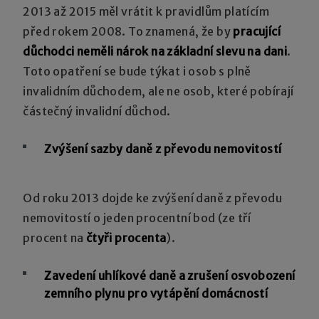
2013 až 2015 měl vrátit k pravidlům platícím
před rokem 2008. To znamená, že by
pracující
důchodci neměli nárok na základní slevu na dani
.
Toto opatření se bude týkat i osob s plně
invalidním důchodem, ale ne osob, které pobírají
částečný invalidní důchod.
Zvýšení sazby daně z převodu nemovitostí
Od roku 2013 dojde ke zvýšení daně z převodu
nemovitostí o jeden procentní bod (ze tří
procent na
čtyři procenta
).
Zavedení uhlíkové daně a zrušení osvobození
zemního plynu pro vytápění domácností