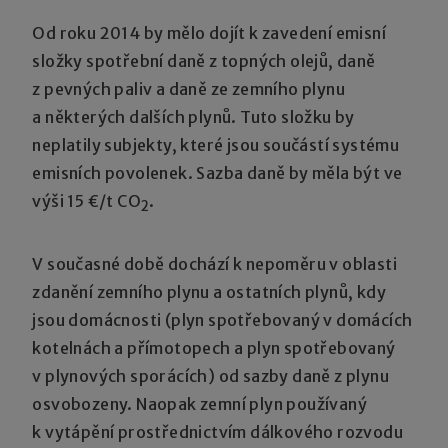
Od roku 2014 by mělo dojít k zavedení emisní
složky spotřební daně z topných olejů, daně
z pevných paliv a daně ze zemního plynu
a některých dalších plynů. Tuto složku by
neplatily subjekty, které jsou součástí systému
emisních povolenek. Sazba daně by měla být ve
výši 15 €/t CO
.
2
V současné době dochází k nepoměru v oblasti
zdanění zemního plynu a ostatních plynů, kdy
jsou domácnosti (plyn spotřebovaný v domácích
kotelnách a přímotopech a plyn spotřebovaný
v plynových sporácích) od sazby daně z plynu
osvobozeny. Naopak zemní plyn používaný
k vytápění prostřednictvím dálkového rozvodu