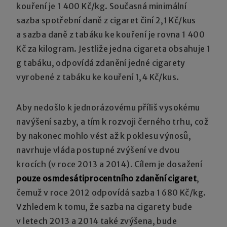
kouření je 1 400 Kč/kg. Současná minimální
sazba spotřební daně z cigaret činí 2,1 Kč/kus
a sazba daně z tabáku ke kouření je rovna 1 400
Kč za kilogram. Jestliže jedna cigareta obsahuje 1
g tabáku, odpovídá zdanění jedné cigarety
vyrobené z tabáku ke kouření 1,4 Kč/kus.
Aby nedošlo k jednorázovému příliš vysokému
navýšení sazby, a tím k rozvoji černého trhu, což
by nakonec mohlo vést až k poklesu výnosů,
navrhuje vláda postupné zvýšení ve dvou
krocích (v roce 2013 a 2014). Cílem je dosažení
pouze osmdesátiprocentního zdanění cigaret
,
čemuž v roce 2012 odpovídá sazba 1 680 Kč/kg.
Vzhledem k tomu, že sazba na cigarety bude
v letech 2013 a 2014 také zvýšena, bude