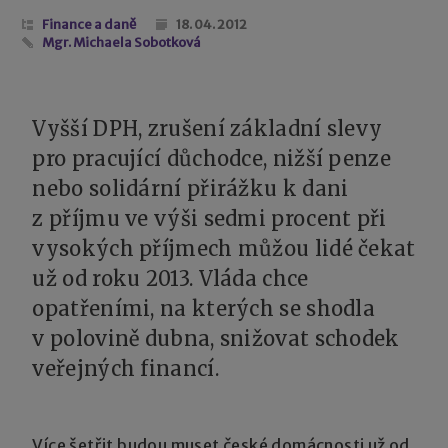
Finance a daně
18. 04. 2012
Mgr. Michaela Sobotková
Vyšší DPH, zrušení základní slevy
pro pracující důchodce, nižší penze
nebo solidární přirážku k dani
z příjmu ve výši sedmi procent při
vysokých příjmech můžou lidé čekat
už od roku 2013. Vláda chce
opatřeními, na kterých se shodla
v polovině dubna, snižovat schodek
veřejných financí.
Více šetřit budou muset české domácnosti už od