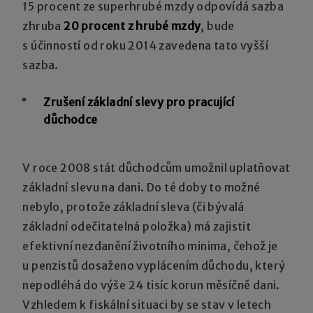
15 procent ze superhrubé mzdy odpovídá sazba
zhruba
20 procent z hrubé mzdy
, bude
s účinností od roku 2014 zavedena tato vyšší
sazba.
Zrušení základní slevy pro pracující
důchodce
V roce 2008 stát důchodcům umožnil uplatňovat
základní slevu na dani. Do té doby to možné
nebylo, protože základní sleva (či bývalá
základní odečitatelná položka) má zajistit
efektivní nezdanění životního minima, čehož je
u penzistů dosaženo vyplácením důchodu, který
nepodléhá do výše 24 tisíc korun měsíčně dani.
Vzhledem k fiskální situaci by se stav v letech