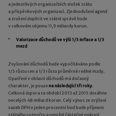
a jednotlivých organizačních složek státu
a příspěvkových organizací. Zjednodušení agend
a zrušení duplicit ve státní správě bude
v celkovém objemu 11,9 miliardy korun.
Valorizace důchodů ve výši 1/3 inflace a 1/3
mezd
Zvyšování důchodů bude vypočítáváno podle
1/3 růstu cen a 1/3 růstu průměrné reálné mzdy.
Opatření v oblasti důchodů má dočasný
charakter, je pouze
na následující tři roky
.
Celková úspora za období 2013 až 2015 dosáhne
necelých 48 miliard korun. Celý výnos ze zvýšení
sazeb DPH o jeden procentní bod bude příjmem
státního rozpočtu a umožní částečné pokrytí