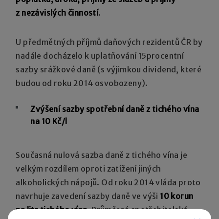
z nezávislých činností
.
U předmětných příjmů daňových rezidentů ČR by
nadále docházelo k uplatňování 15procentní
sazby srážkové daně (s výjimkou dividend, které
budou od roku 2014 osvobozeny).
Zvýšení sazby spotřební daně z tichého vína
na 10 Kč/l
Současná nulová sazba daně z tichého vína je
velkým rozdílem oproti zatížení jiných
alkoholických nápojů. Od roku 2014 vláda proto
navrhuje zavedení sazby daně ve výši
10 korun
na litr tichého vína
. Průměrná spotřebitelská