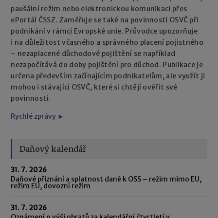
paušální režim nebo elektronickou komunikaci přes
ePortál ČSSZ. Zaměřuje se také na povinnosti OSVČ při
podnikání v rámci Evropské unie. Průvodce upozorňuje
i na důležitost včasného a správného placení pojistného
– nezaplacené důchodové pojištění se například
nezapočítává do doby pojištění pro důchod. Publikace je
určena především začínajícím podnikatelům, ale využít ji
mohou i stávající OSVČ, které si chtějí ověřit své
povinnosti.
Rychlé zprávy ►
Daňový kalendář
31. 7. 2026
Daňové přiznání a splatnost daně k OSS – režim mimo EU,
režim EU, dovozní režim
31. 7. 2026
Oznámení o výši obratů za kalendářní čtvrtletí v