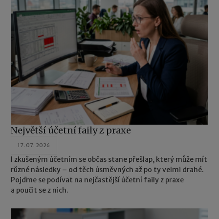
Největší účetní faily z praxe
17. 07. 2026
I zkušeným účetním se občas stane přešlap, který může mít
různé následky – od těch úsměvných až po ty velmi drahé.
Pojďme se podívat na nejčastější účetní faily z praxe
a poučit se z nich.