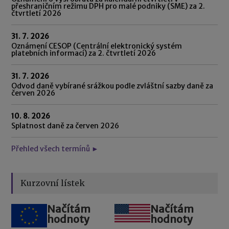
přeshraničním režimu DPH pro malé podniky (SME) za 2.
čtvrtletí 2026
31. 7. 2026
Oznámení CESOP (Centrální elektronický systém
platebních informací) za 2. čtvrtletí 2026
31. 7. 2026
Odvod daně vybírané srážkou podle zvláštní sazby daně za
červen 2026
10. 8. 2026
Splatnost daně za červen 2026
Přehled všech termínů ►
Kurzovní lístek
Načítám
Načítám
hodnoty
hodnoty