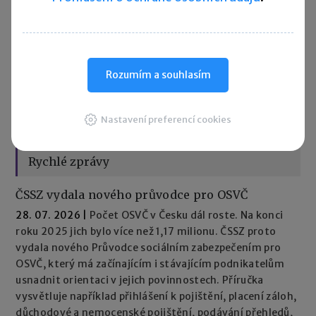
dodatečně něco změnit? Žádnou paniku, legislativa i naše
programy s tím počítají, a právě teď nastává čas pro
opravné hlášení.
Rozumím a souhlasím
1
2
3
Nastavení preferencí cookies
Rychlé zprávy
ČSSZ vydala nového průvodce pro OSVČ
28. 07. 2026
|
Počet OSVČ v Česku dál roste. Na konci
roku 2025 jich bylo více než 1,17 milionu. ČSSZ proto
vydala nového Průvodce sociálním zabezpečením pro
OSVČ, který má začínajícím i stávajícím podnikatelům
usnadnit orientaci v jejich povinnostech. Příručka
vysvětluje například přihlášení k pojištění, placení záloh,
důchodové a nemocenské pojištění, podávání přehledů,