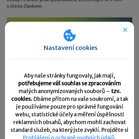
s tímto článkem.
Nastavení cookies
Aby naše stránky fungovaly, jak mají,
potřebujeme váš souhlas se zpracováním
malých anonymizovaných souborů –
tzv.
cookies.
Dbáme přitom na vaše soukromí, a tak
je
používáme pouze pro správné fungování
JMHZ: Jak na opravné hlášení?
webu, statistické účely a měření úspěšnosti
reklamních obsahů, abychom mohli zachovat
22. 05. 2026
standard služeb, na který jste zvyklí. Projděte si
Co dělat, když zjistíte, že v odeslaném řádném měsíčním
Prohlášení o ochraně osobních údajů
.
hlášení za duben byla chyba, nebo potřebujete ve mzdách