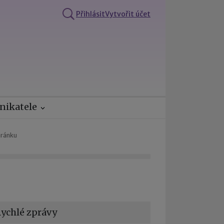
Přihlásit
Vytvořit účet
nikatele
hránku
ychlé zprávy