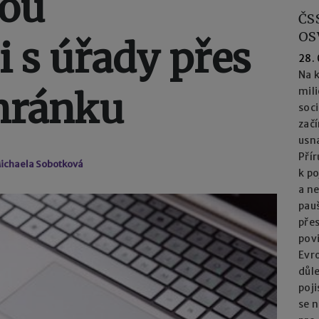
nou
ČS
OS
 s úřady přes
28.
Na k
hránku
mil
soc
začí
usna
Přír
ichaela Sobotková
k po
a n
pau
přes
pov
Evro
důl
poj
se n