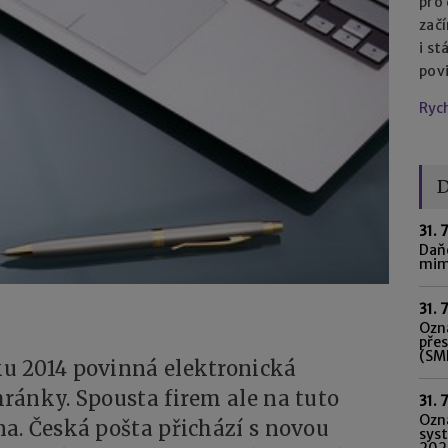
pro
začí
i st
pov
Ryc
D
31. 
Daňo
mim
31. 
Ozná
pře
(SME
u 2014 povinná elektronická
ránky. Spousta firem ale na tuto
31. 
Ozn
a. Česká pošta přichází s novou
syst
202