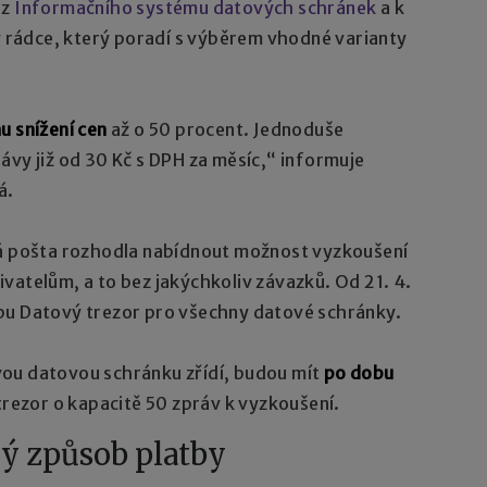
 z
Informačního systému datových schránek
a k
ký rádce, který poradí s výběrem vhodné varianty
u snížení cen
až o 50 procent. Jednoduše
ávy již od 30 Kč s DPH za měsíc,“ informuje
á.
ká pošta rozhodla nabídnout možnost vyzkoušení
vatelům, a to bez jakýchkoliv závazků. Od 21. 4.
bu Datový trezor pro všechny datové schránky.
 svou datovou schránku zřídí, budou mít
po dobu
rezor o kapacitě 50 zpráv k vyzkoušení.
vý způsob platby