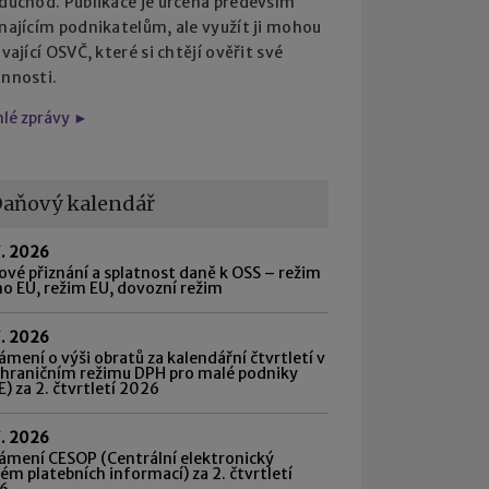
 důchod. Publikace je určena především
najícím podnikatelům, ale využít ji mohou
ávající OSVČ, které si chtějí ověřit své
innosti.
hlé zprávy ►
aňový kalendář
7. 2026
vé přiznání a splatnost daně k OSS – režim
o EU, režim EU, dovozní režim
7. 2026
mení o výši obratů za kalendářní čtvrtletí v
shraničním režimu DPH pro malé podniky
) za 2. čtvrtletí 2026
7. 2026
ámení CESOP (Centrální elektronický
ém platebních informací) za 2. čtvrtletí
6