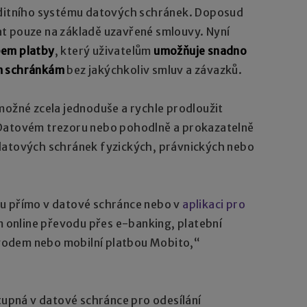
editního systému datových schránek. Doposud
t pouze na základě uzavřené smlouvy. Nyní
em platby
, který uživatelům
umožňuje snadno
m schránkám
bez jakýchkoliv smluv a závazků.
možné zcela jednoduše a rychle prodloužit
 Datovém trezoru nebo pohodlně a prokazatelně
datových schránek fyzických, právnických nebo
zu přímo v datové schránce nebo v
aplikaci pro
m online převodu přes e-banking, platební
vodem nebo mobilní platbou Mobito,“
stupná v datové schránce pro odesílání