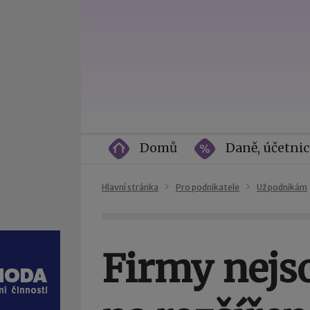
Domů
Daně, účetnic
Hlavní stránka
Pro podnikatele
Už podnikám
Firmy nejs