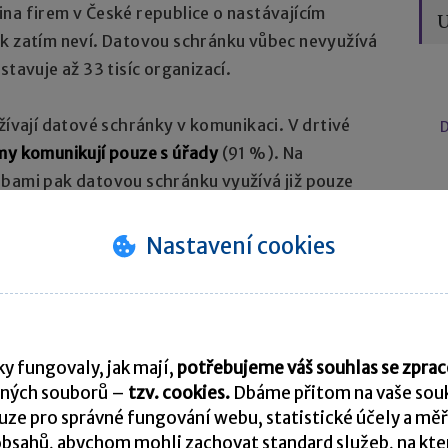
na firem v České republice o nastávajícím
U
ek zatím neví. Datovou schránku vůbec nevyužívá
stavuje až 33 tisíc organizací.
žívají datové schránky v komunikaci. V drtivé
D
my komunikují pouze s úřady
(91 %). Na
obami pak datovou schránku využívá již pouze
Nastavení cookies
tí, které si schránku již zřídily, přitom
ace je
ekonomičtější než klasická pošta či kurýr.
atových zpráv
y fungovaly, jak mají,
potřebujeme váš souhlas se zpr
 vidí firmy v archivaci datových zpráv. „Téměř
ných souborů –
tzv. cookies.
Dbáme přitom na vaše souk
vání takovéto komunikace zatím vyřešeno. To
ze pro správné fungování webu, statistické účely a měř
bsahů, abychom mohli zachovat standard služeb, na který
 nemalý problém,“ doplňuje Petr Hojsák