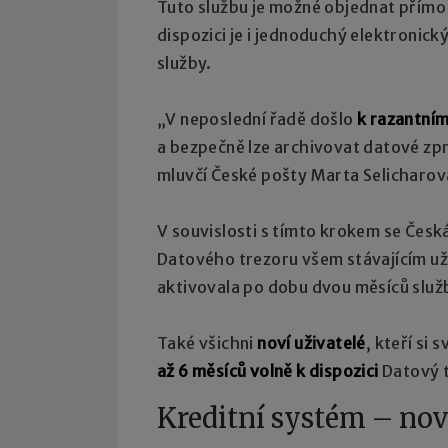
Tuto službu je možné objednat přímo
dispozici je i jednoduchý elektronic
služby.
„V neposlední řadě došlo
k razantním
a bezpečně lze archivovat datové zpr
mluvčí České pošty Marta Selicharov
V souvislosti s tímto krokem se Čes
Datového trezoru všem stávajícím uži
aktivovala po dobu dvou měsíců služ
Také všichni
noví uživatelé
, kteří si
až 6 měsíců volně k dispozici
Datový t
Kreditní systém – no