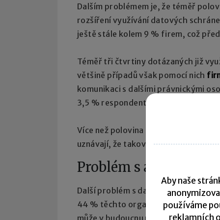
Dalším problémem je, že téměř polovi
rozšíření využívání datových schrán
ještě stále kolem 9 % firem, což před
Téměř tři čtvrtiny dotázaných již vyu
většině případů však pomocí nich
fir
komunikaci s dalšími právnickými os
3,5 % respondentů.
Více než polovina oslovených společnos
uznávají, že takováto forma komunik
Problém s archivací d
Aby naše stránk
Další problém s datovými schránkami
anonymizova
44 % těchto organizací nemá uchová
používáme pou
reklamních o
může v budoucnu představovat další