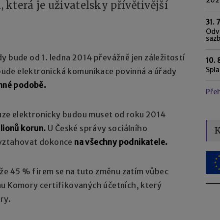
která je uživatelsky přívětivější
31. 
Odvo
saz
y bude od 1. ledna 2014 převážně jen záležitostí
10. 
Spl
ude elektronická komunikace povinná a úřady
inné podobě.
Pře
ze elektronicky budou muset od roku 2014
ilionů korun.
U České správy sociálního
K
 vztahovat dokonce
na všechny podnikatele.
, že 45 % firem se na tuto změnu zatím vůbec
mu Komory certifikovaných účetních, který
ry.