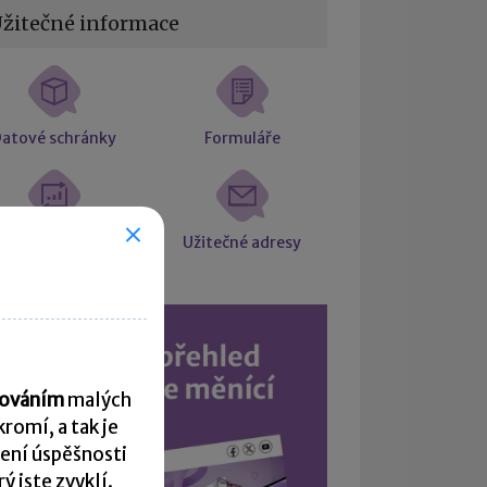
žitečné informace
atové schránky
Formuláře
Intrastat
Užitečné adresy
acováním
malých
romí, a tak je
ení úspěšnosti
 jste zvyklí.