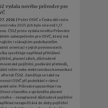
SZ vydala nového průvodce pro
VČ
 07. 2026
|
Počet OSVČ v Česku dál roste.
onci roku 2025 jich bylo více než 1,17
ionu. ČSSZ proto vydala nového Průvodce
iálním zabezpečením pro OSVČ, který má
najícím i stávajícím podnikatelům
dnit orientaci v jejich povinnostech.
učka vysvětluje například přihlášení
jištění, placení záloh, důchodové
emocenské pojištění, podávání přehledů,
šální režim nebo elektronickou komunikaci
 ePortál ČSSZ. Zaměřuje se také na
innosti OSVČ při podnikání v rámci
pské unie. Průvodce upozorňuje i na
ežitost včasného a správného placení
istného – nezaplacené důchodové pojištění
apříklad nezapočítává do doby pojištění