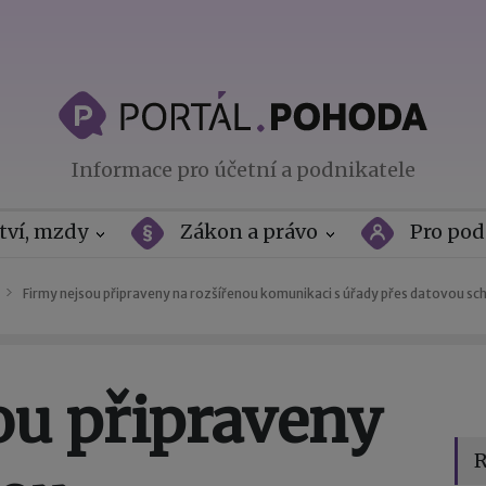
Informace pro účetní a podnikatele
tví, mzdy
Zákon a právo
Pro pod
Firmy nejsou připraveny na rozšířenou komunikaci s úřady přes datovou sc
ou připraveny
R