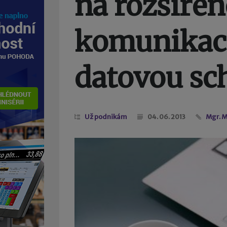
na rozšíře
komunikaci
datovou sc
Už podnikám
04. 06. 2013
Mgr. M