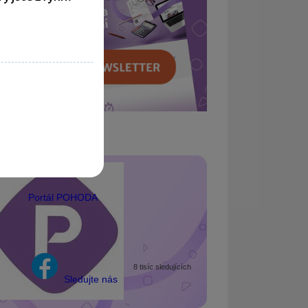
Portál POHODA
8 tisíc sledujících
Sledujte nás