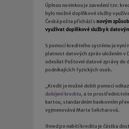
Úplnou novinkou je zavedení tzv. kr
bylo možné doplňkové služby využíva
Česká pošta přichází s
novým způsob
využívat doplňkové služby k datový
S pomocí kreditního systému je nyní 
platnost datových zpráv uložením v
odesílat Poštovní datové zprávy do 
podnikajících fyzických osob.
„Kredit je možné dobít pomocí odka
dobíjení kreditu
, a to prostřednictví
kartou, standardním bankovním pře
vyjmenovává Marta Selicharová.
Ihned po nabití kreditu je částka do