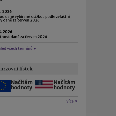
7. 2026
d daně vybírané srážkou podle zvláštní
by daně za červen 2026
8. 2026
atnost daně za červen 2026
hled všech termínů ►
urzovní lístek
Načítám
Načítám
hodnoty
hodnoty
Více ▼