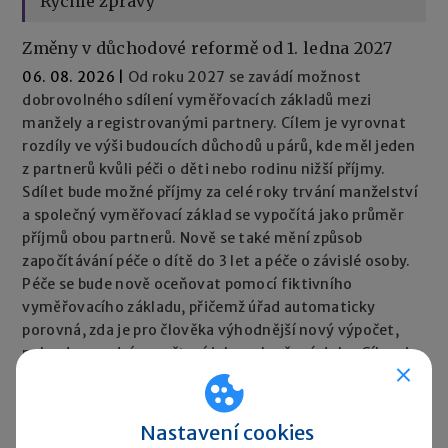
Rychlé zprávy
Změny v důchodové reformě od 1. ledna 2027
06. 08. 2026
|
Od roku 2027 se zavádí možnost
dobrovolného sdílení vyměřovacích základů mezi
manžely a registrovanými partnery. Cílem je vyrovnat
rozdíly ve výši budoucích důchodů u párů, kde měl jeden
z partnerů kvůli péči o děti nebo rodinu nižší příjmy.
Sdílet bude možné příjmy za celé roky trvání manželství
a společný vyměřovací základ se vypočítá jako průměr
příjmů obou partnerů. Nově se také mění způsob
započítávání péče o dítě do 3 let a péče o závislé osoby.
Péče se bude nově oceňovat pomocí fiktivního
vyměřovacího základu, přičemž úřad automaticky
porovná, zda je pro člověka výhodnější nový výpočet,
nebo dosavadní započtení jako vyloučené doby. Cílem je,
aby péče neměla negativní dopad na výši důchodu.
Rychlé zprávy ►
Nastavení cookies