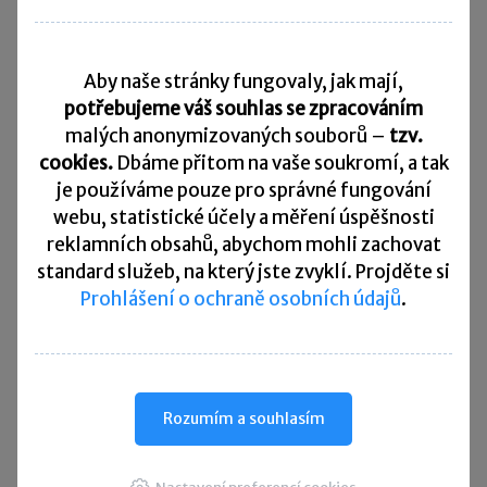
Daňový kalendář
Aby naše stránky fungovaly, jak mají,
10. 8. 2026
Splatnost daně za červen 2026
potřebujeme váš souhlas se zpracováním
malých anonymizovaných souborů –
tzv.
20. 8. 2026
cookies.
Dbáme přitom na vaše soukromí, a tak
Měsíční odvod úhrnu sražených záloh na daň z příjmů
fyzických osob ze závislé činnosti za červenec 2026
je
používáme pouze pro správné fungování
webu, statistické účely a měření úspěšnosti
20. 8. 2026
reklamních obsahů, abychom mohli zachovat
Splatnost paušální zálohy
standard služeb, na který jste zvyklí. Projděte si
Prohlášení o ochraně osobních údajů
.
24. 8. 2026
Splatnost daně za červen 2026 (pouze spotřební daň z lihu)
25. 8. 2026
Daňové přiznání a splatnost daně za červenec 2026
Rozumím a souhlasím
Přehled všech termínů ►