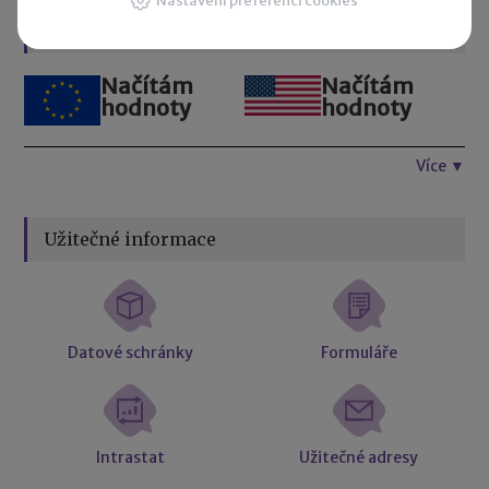
Nastavení preferencí cookies
Kurzovní lístek
Načítám
Načítám
hodnoty
hodnoty
Více ▼
Užitečné informace
Datové schránky
Formuláře
Intrastat
Užitečné adresy