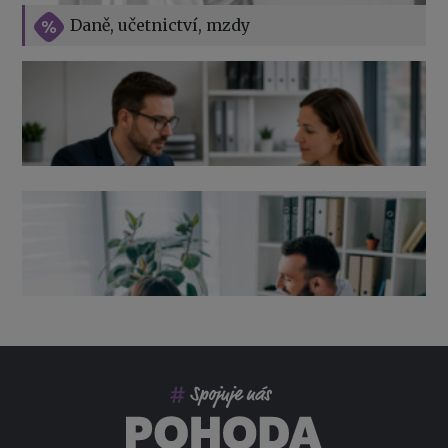
Vše o překážkách v práci na straně zaměstnavatele
Daně, učetnictví, mzdy
Výpověď ze zdravotních důvodů 2026 – průvodce pro
zaměstnavatele
Co pohlídat při přebírání účetnictví