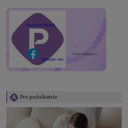
Portál POHODA
8 tisíc sledujících
Sledujte nás
Pro podnikatele