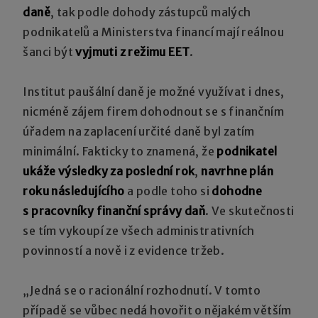
daně
, tak podle dohody zástupců malých
podnikatelů a Ministerstva financí mají reálnou
šanci být
vyjmuti z režimu EET
.
Institut paušální daně je možné využívat i dnes,
nicméně zájem firem dohodnout se s finančním
úřadem na zaplacení určité daně byl zatím
minimální. Fakticky to znamená, že
podnikatel
ukáže výsledky za poslední rok
,
navrhne plán
roku následujícího
a podle toho si
dohodne
s pracovníky finanční správy daň
. Ve skutečnosti
se tím vykoupí ze všech administrativních
povinností a nově i z evidence tržeb.
„Jedná se o racionální rozhodnutí. V tomto
případě se vůbec nedá hovořit o nějakém větším