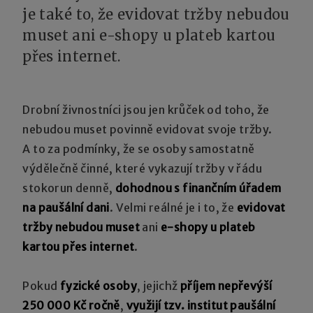
je také to, že evidovat tržby nebudou
muset ani e-shopy u plateb kartou
přes internet.
Drobní živnostníci jsou jen krůček od toho, že
nebudou muset povinně evidovat svoje tržby.
A to za podmínky, že se osoby samostatně
výdělečně činné, které vykazují tržby v řádu
stokorun denně,
dohodnou s finančním úřadem
na paušální dani
. Velmi reálné je i to, že
evidovat
tržby nebudou muset
ani
e-shopy u plateb
kartou přes internet
.
Pokud
fyzické osoby
, jejichž
příjem nepřevýší
250 000 Kč ročně
,
využijí tzv. institut paušální