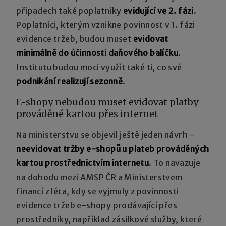
případech také poplatníky
evidující ve 2. fázi
.
Poplatníci, kterým vznikne povinnost v 1. fázi
evidence tržeb, budou muset
evidovat
minimálně do účinnosti daňového balíčku
.
Institutu budou moci využít také ti, co své
podnikání realizují sezonně
.
E-shopy nebudou muset evidovat platby
prováděné kartou přes internet
Na ministerstvu se objevil ještě jeden návrh –
neevidovat tržby e-shopů u plateb prováděných
kartou prostřednictvím internetu
. To navazuje
na dohodu mezi AMSP ČR a Ministerstvem
financí z léta, kdy se vyjmuly z povinnosti
evidence tržeb e-shopy prodávající přes
prostředníky, například zásilkové služby, které