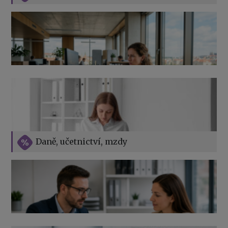
Jak na podnikání při rodičovské dovolené
Přehledy pro OSSZ a zdravotní pojišťovny – jak na ně
v roce 2026
Vše o překážkách v práci na straně zaměstnavatele
Daně, učetnictví, mzdy
Výpověď ze zdravotních důvodů 2026 – průvodce pro