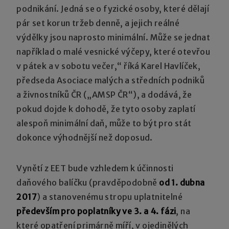
podnikání. Jedná se o fyzické osoby, které dělají
pár set korun tržeb denně, a jejich reálné
výdělky jsou naprosto minimální. Může se jednat
například o malé vesnické výčepy, které otevřou
v pátek a v sobotu večer,“ říká Karel Havlíček,
předseda Asociace malých a středních podniků
a živnostníků ČR („AMSP ČR“), a dodává, že
pokud dojde k dohodě, že tyto osoby zaplatí
alespoň minimální daň, může to být pro stát
dokonce výhodnější než doposud.
Vynětí z EET bude vzhledem k účinnosti
daňového balíčku (pravděpodobně
od 1. dubna
2017
) a stanovenému stropu uplatnitelné
především pro poplatníky ve 3. a 4. fázi
, na
které opatření primárně míří, v ojedinělých