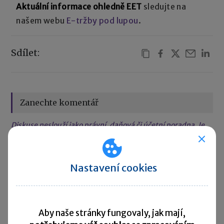
Aktuální informace ohledně EET
sledujte na
našem webu
E-tržby pod lupou
.
Sdílet:
Zanechte komentář
Diskuse neslouží jako právní, daňová či účetní poradna. Je
vyhrazena pro vzájemnou komunikaci čtenářů.
Nastavení cookies
Pro přidání komentáře se
přihlaste
.
Aby naše stránky fungovaly, jak mají,