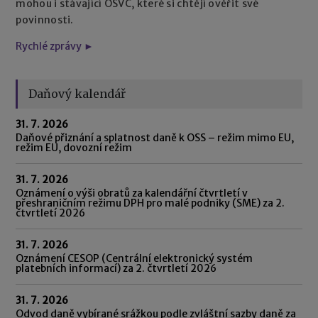
mohou i stávající OSVČ, které si chtějí ověřit své
povinnosti.
Rychlé zprávy ►
Daňový kalendář
31. 7. 2026
Daňové přiznání a splatnost daně k OSS – režim mimo EU,
režim EU, dovozní režim
31. 7. 2026
Oznámení o výši obratů za kalendářní čtvrtletí v
přeshraničním režimu DPH pro malé podniky (SME) za 2.
čtvrtletí 2026
31. 7. 2026
Oznámení CESOP (Centrální elektronický systém
platebních informací) za 2. čtvrtletí 2026
31. 7. 2026
Odvod daně vybírané srážkou podle zvláštní sazby daně za