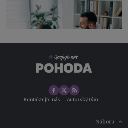
zaměstnavatele
Co pohlídat při přebírání účetnictví
Změny ve zdravotním pojištění v roce 2026
Kontaktujte nás
Autorský tým
Nahoru