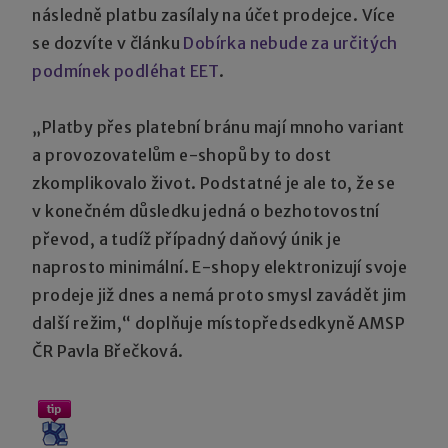
následně platbu zasílaly na účet prodejce. Více
se dozvíte v článku
Dobírka nebude za určitých
podmínek podléhat EET
.
„Platby přes platební bránu mají mnoho variant
a provozovatelům e-shopů by to dost
zkomplikovalo život. Podstatné je ale to, že se
v konečném důsledku jedná o bezhotovostní
převod, a tudíž případný daňový únik je
naprosto minimální. E-shopy elektronizují svoje
prodeje již dnes a nemá proto smysl zavádět jim
další režim,“ doplňuje místopředsedkyně AMSP
ČR Pavla Břečková.