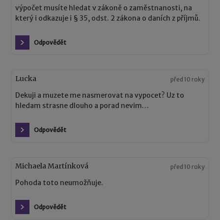
výpočet musíte hledat v zákoně o zaměstnanosti, na
který i odkazuje i § 35, odst. 2 zákona o daních z příjmů.
Odpovědět
Lucka
před 10 roky
Dekuji a muzete me nasmerovat na vypocet? Uz to
hledam strasne dlouho a porad nevim…
Odpovědět
Michaela Martínková
před 10 roky
Pohoda toto neumožňuje.
Odpovědět