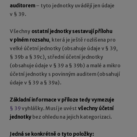
auditorem
– tyto jednotky uvádějí jen údaje
v § 39.
Všechny
ostatní jednotky sestavují přílohu
v plném rozsahu
, která je ještě rozlišena pro
velké účetní jednotky (obsahuje údaje v § 39,
§ 39b a § 39c), střední účetní jednotky
(obsahuje údaje v § 39 a § 39b) a malé a mikro
účetní jednotky s povinným auditem (obsahují
údaje v § 39 a § 39a).
Základní informace v příloze tedy vymezuje
§ 39
vyhlášky. Musí je uvést
všechny účetní
jednotky
bez ohledu na jejich kategorizaci.
Jedná se konkrétně o tyto položky: