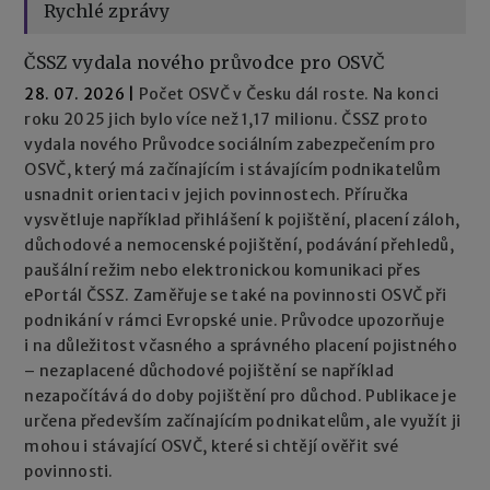
Rychlé zprávy
ČSSZ vydala nového průvodce pro OSVČ
28. 07. 2026
|
Počet OSVČ v Česku dál roste. Na konci
roku 2025 jich bylo více než 1,17 milionu. ČSSZ proto
vydala nového Průvodce sociálním zabezpečením pro
OSVČ, který má začínajícím i stávajícím podnikatelům
usnadnit orientaci v jejich povinnostech. Příručka
vysvětluje například přihlášení k pojištění, placení záloh,
důchodové a nemocenské pojištění, podávání přehledů,
paušální režim nebo elektronickou komunikaci přes
ePortál ČSSZ. Zaměřuje se také na povinnosti OSVČ při
podnikání v rámci Evropské unie. Průvodce upozorňuje
i na důležitost včasného a správného placení pojistného
– nezaplacené důchodové pojištění se například
nezapočítává do doby pojištění pro důchod. Publikace je
určena především začínajícím podnikatelům, ale využít ji
mohou i stávající OSVČ, které si chtějí ověřit své
povinnosti.