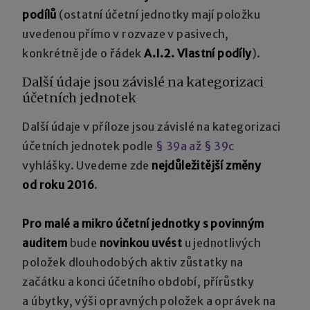
podílů
(ostatní účetní jednotky mají položku
uvedenou přímo v rozvaze v pasivech,
konkrétně jde o řádek
A.I.2. Vlastní podíly
).
Další údaje jsou závislé na kategorizaci
účetních jednotek
Další údaje v příloze jsou závislé na kategorizaci
účetních jednotek podle
§ 39a až § 39c
vyhlášky. Uvedeme zde
nejdůležitější změny
od roku 2016
.
Pro malé a mikro účetní jednotky s povinným
auditem
bude
novinkou uvést
u jednotlivých
položek dlouhodobých aktiv zůstatky na
začátku a konci účetního období, přírůstky
a úbytky, výši opravných položek a oprávek na