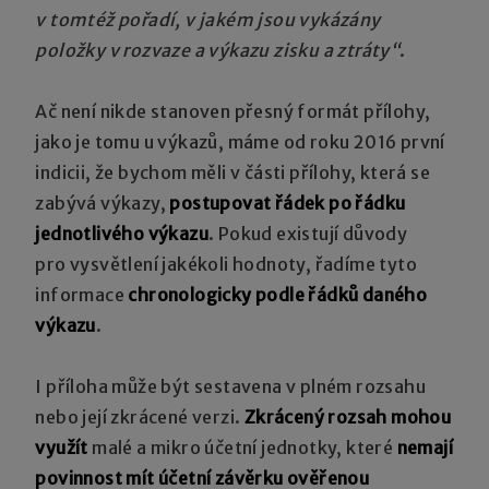
v tomtéž pořadí, v jakém jsou vykázány
položky v rozvaze a výkazu zisku a ztráty“
.
Ač není nikde stanoven přesný formát přílohy,
jako je tomu u výkazů, máme od roku 2016 první
indicii, že bychom měli v části přílohy, která se
zabývá výkazy,
postupovat řádek po řádku
jednotlivého výkazu
. Pokud existují důvody
pro vysvětlení jakékoli hodnoty, řadíme tyto
informace
chronologicky podle řádků daného
výkazu
.
I příloha může být sestavena v plném rozsahu
nebo její zkrácené verzi.
Zkrácený rozsah mohou
využít
malé a mikro účetní jednotky, které
nemají
povinnost mít účetní závěrku ověřenou