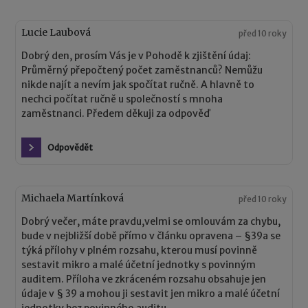
Lucie Laubová
před 10 roky
Dobrý den, prosím Vás je v Pohodě k zjištění údaj:
Průměrný přepočtený počet zaměstnanců? Nemůžu
nikde najít a nevím jak spočítat ručně. A hlavně to
nechci počítat ručně u společností s mnoha
zaměstnanci. Předem děkuji za odpověď
Odpovědět
Michaela Martínková
před 10 roky
Dobrý večer, máte pravdu,velmi se omlouvám za chybu,
bude v nejbližší době přímo v článku opravena – §39a se
týká přílohy v plném rozsahu, kterou musí povinně
sestavit mikro a malé účetní jednotky s povinným
auditem. Příloha ve zkráceném rozsahu obsahuje jen
údaje v § 39 a mohou ji sestavit jen mikro a malé účetní
jednotky bez povinného auditu.