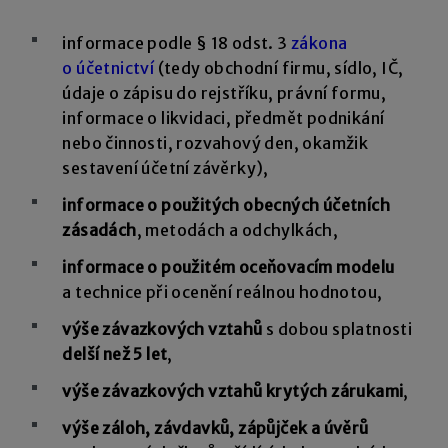
informace podle § 18 odst. 3
zákona
o účetnictví
(tedy obchodní firmu, sídlo, IČ,
údaje o zápisu do rejstříku, právní formu,
informace o likvidaci, předmět podnikání
nebo činnosti, rozvahový den, okamžik
sestavení účetní závěrky),
informace o použitých obecných účetních
zásadách
, metodách a odchylkách,
informace o použitém oceňovacím modelu
a technice při ocenění reálnou hodnotou,
výše závazkových vztahů
s dobou splatnosti
delší než 5 let
,
výše závazkových vztahů krytých zárukami
,
výše záloh, závdavků, zápůjček a úvěrů