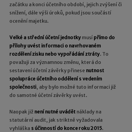
začátku a konci účetního období, jejich zvýšení či
snížení, dále výši úroků, pokud jsou součástí
ocenění majetku.
Velké a střední účetní jednotky
musí
přímo do
přílohy uvést informaci o navrhovaném
rozdělení zisku nebo vypořádání ztráty
. To
považuji za významnou změnu, která do
sestavení účetní závěrky přinese
nutnost
spolupráce účetního oddělení s vedením
společnosti
, aby bylo možné tuto informaci již
do samotné účetní závěrky uvést.
Naopak již
není nutné uvádět
náklady na
statutární audit, jak striktně vyžadovala
vyhláška
s účinností do konce roku 2015
.