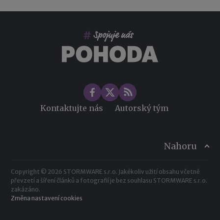
Co pohlídat při přebírání účetnictví
Změny ve zdravotním pojištění v roce 2026
Kontaktujte nás
Autorský tým
Nahoru
Copyright © 2026 STORMWARE s.r.o. Jakékoliv užití obsahu včetně
převzetí a šíření článků a fotografií je bez souhlasu STORMWARE s.r.o.
zakázáno.
Změna nastavení cookies