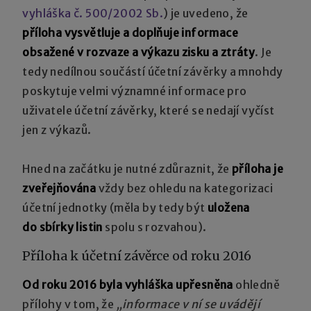
vyhláška č. 500/2002 Sb.
) je uvedeno, že
příloha vysvětluje a doplňuje informace
obsažené v rozvaze a výkazu zisku a ztráty
. Je
tedy nedílnou součástí účetní závěrky a mnohdy
poskytuje velmi významné informace pro
uživatele účetní závěrky, které se nedají vyčíst
jen z výkazů.
Hned na začátku je nutné zdůraznit, že
příloha je
zveřejňována
vždy bez ohledu na kategorizaci
účetní jednotky (měla by tedy být
uložena
do sbírky listin
spolu s rozvahou).
Příloha k účetní závěrce od roku 2016
Od roku 2016 byla vyhláška upřesněna
ohledně
přílohy v tom, že
„informace v ní se uvádějí