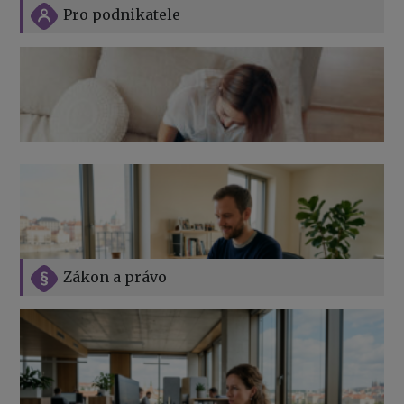
Pro podnikatele
Zákon a právo
Jak na podnikání při rodičovské dovolené
Přehledy pro OSSZ a zdravotní pojišťovny – jak na ně
v roce 2026