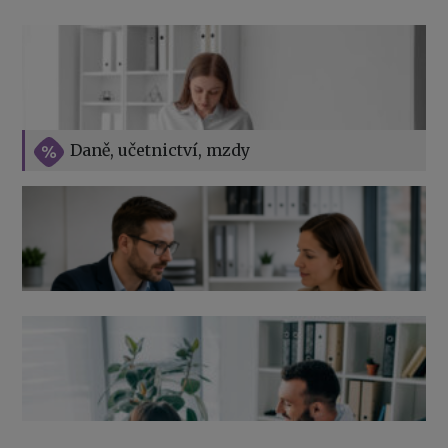
Vše o překážkách v práci na straně zaměstnavatele
Daně, učetnictví, mzdy
Výpověď ze zdravotních důvodů 2026 – průvodce pro
zaměstnavatele