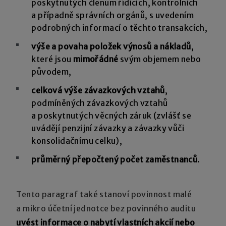
poskytnutých členům řídících, kontrolních
a případně správních orgánů, s uvedením
podrobných informací o těchto transakcích,
výše a povaha položek výnosů a nákladů
,
které jsou
mimořádné
svým objemem nebo
původem,
celková výše závazkových vztahů
,
podmíněných závazkových vztahů
a poskytnutých věcných záruk (zvlášť se
uvádějí penzijní závazky a závazky vůči
konsolidačnímu celku),
průměrný přepočtený počet zaměstnanců
.
Tento paragraf také stanoví povinnost malé
a mikro účetní jednotce bez povinného auditu
uvést informace o nabytí vlastních akcií nebo