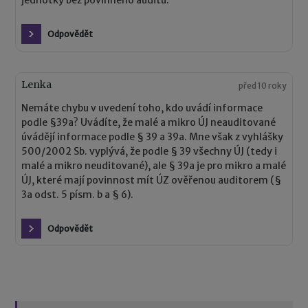
Odpovědět
Lenka
před 10 roky
Nemáte chybu v uvedení toho, kdo uvádí informace
podle §39a? Uvádíte, že malé a mikro ÚJ neauditované
úvádějí informace podle § 39 a 39a. Mne však z vyhlášky
500/2002 Sb. vyplývá, že podle § 39 všechny ÚJ (tedy i
malé a mikro neuditované), ale § 39a je pro mikro a malé
ÚJ, které mají povinnost mít ÚZ ověřenou auditorem (§
3a odst. 5 písm. b a § 6).
Odpovědět