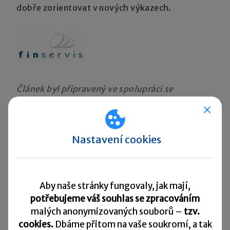
dobře zorientovat v nových výkazech.
Článek byl připravený ve spolupráci se
společností
Finservis s.r.o.
Nastavení cookies
Související články:
Rozvaha od roku 2016
Výsledovka od roku 2016
Aby naše stránky fungovaly, jak mají,
potřebujeme váš souhlas se zpracováním
Sdílet:
malých anonymizovaných souborů –
tzv.
cookies.
Dbáme přitom na vaše soukromí, a tak