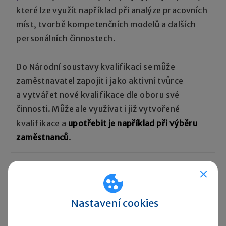
které lze využít například při analýze pracovních
míst, tvorbě kompetenčních modelů a dalších
personálních činnostech.
Do Národní soustavy kvalifikací se může
zaměstnavatel zapojit i jako aktivní tvůrce
a vytvářet nové kvalifikace dle oboru své
činnosti. Může ale využívat i již vytvořené
kvalifikace a
upotřebit je například při výběru
zaměstnanců
.
Sdílet:
Nastavení cookies
Zanechte komentář