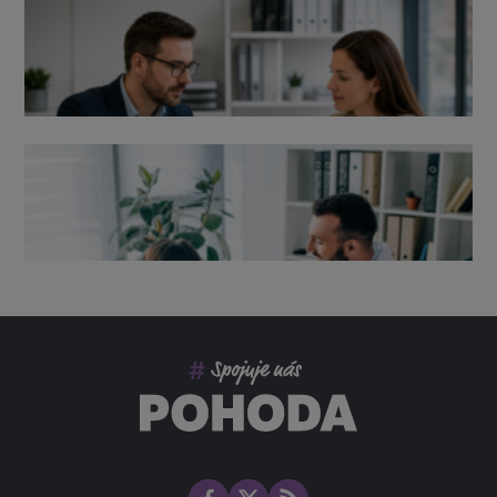
Výpověď ze zdravotních důvodů 2026 – průvodce pro
zaměstnavatele
Co pohlídat při přebírání účetnictví
Změny ve zdravotním pojištění v roce 2026