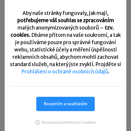
Diskuse neslouží jako právní, daňová či účetní poradna. Je
Aby naše stránky fungovaly, jak mají,
vyhrazena pro vzájemnou komunikaci čtenářů.
potřebujeme váš souhlas se zpracováním
malých anonymizovaných souborů –
tzv.
cookies.
Dbáme přitom na vaše soukromí, a tak
Pro přidání komentáře se
přihlaste
.
je
používáme pouze pro správné fungování
webu, statistické účely a měření úspěšnosti
reklamních obsahů, abychom mohli zachovat
standard služeb, na který jste zvyklí. Projděte si
Prohlášení o ochraně osobních údajů
.
Rychlé zprávy
ČSSZ vydala nového průvodce pro OSVČ
Rozumím a souhlasím
28. 07. 2026
|
Počet OSVČ v Česku dál roste. Na konci
roku 2025 jich bylo více než 1,17 milionu. ČSSZ proto
vydala nového Průvodce sociálním zabezpečením pro
Nastavení preferencí cookies
OSVČ, který má začínajícím i stávajícím podnikatelům