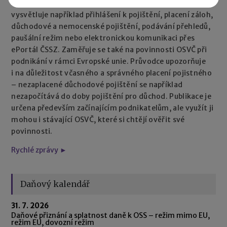
usnadnit orientaci v jejich povinnostech. Příručka
vysvětluje například přihlášení k pojištění, placení záloh,
důchodové a nemocenské pojištění, podávání přehledů,
paušální režim nebo elektronickou komunikaci přes
ePortál ČSSZ. Zaměřuje se také na povinnosti OSVČ při
podnikání v rámci Evropské unie. Průvodce upozorňuje
i na důležitost včasného a správného placení pojistného
– nezaplacené důchodové pojištění se například
nezapočítává do doby pojištění pro důchod. Publikace je
určena především začínajícím podnikatelům, ale využít ji
mohou i stávající OSVČ, které si chtějí ověřit své
povinnosti.
Rychlé zprávy ►
Daňový kalendář
31. 7. 2026
Daňové přiznání a splatnost daně k OSS – režim mimo EU,
režim EU, dovozní režim