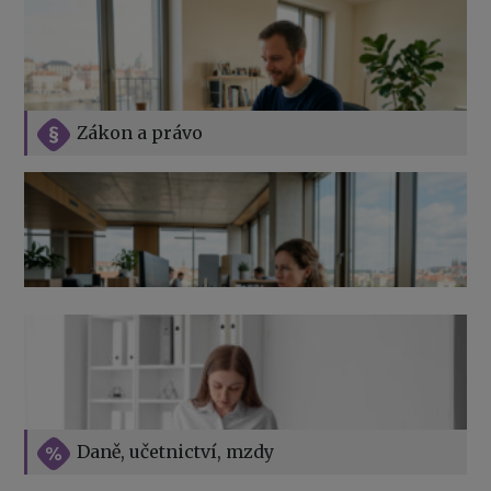
Zákon a právo
Jak na podnikání při rodičovské dovolené
Přehledy pro OSSZ a zdravotní pojišťovny – jak na ně
v roce 2026
Vše o překážkách v práci na straně zaměstnavatele
Daně, učetnictví, mzdy