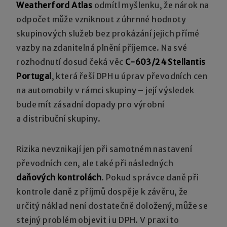
Weatherford Atlas
odmítl myšlenku, že nárok na
odpočet může vzniknout z úhrnné hodnoty
skupinových služeb bez prokázání jejich přímé
vazby na zdanitelná plnění příjemce. Na své
rozhodnutí dosud čeká věc
C-603/24 Stellantis
Portugal
, která řeší DPH u úprav převodních cen
na automobily v rámci skupiny – její výsledek
bude mít zásadní dopady pro výrobní
a distribuční skupiny.
Rizika nevznikají jen při samotném nastavení
převodních cen, ale také při následných
daňových kontrolách
. Pokud správce daně při
kontrole daně z příjmů dospěje k závěru, že
určitý náklad není dostatečně doložený, může se
stejný problém objevit i u DPH. V praxi to