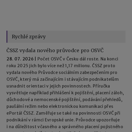
Rychlé zprávy
ČSSZ vydala nového průvodce pro OSVČ
28. 07. 2026
|
Počet OSVČ v Česku dál roste. Na konci
roku 2025 jich bylo více než 1,17 milionu. ČSSZ proto
vydala nového Průvodce sociálním zabezpečením pro
OSVČ, který má začínajícím i stávajícím podnikatelům
usnadnit orientaci v jejich povinnostech. Příručka
vysvětluje například přihlášení k pojištění, placení záloh,
důchodové a nemocenské pojištění, podávání přehledů,
paušální režim nebo elektronickou komunikaci přes
ePortál ČSSZ. Zaměřuje se také na povinnosti OSVČ při
podnikání v rámci Evropské unie. Průvodce upozorňuje
i na důležitost včasného a správného placení pojistného