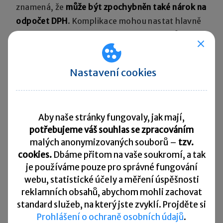
znamená, že
může být zpochybněn také nárok na
odpočet DPH
. Komplikace mohou nastat hlavně
u přeshraničních transakcí. Každý stát může mít
jiné lhůty a jiný pohled na to, jak má být úprava
převodních cen vykázána. Firma se tak může
Nastavení cookies
dostat do situace, kdy v jednom státě ještě musí
DPH opravit, zatímco v druhém státě už to
možné není.
Aby naše stránky fungovaly, jak mají,
potřebujeme váš souhlas se zpracováním
malých anonymizovaných souborů –
tzv.
cookies.
Dbáme přitom na vaše soukromí, a tak
je
používáme pouze pro správné fungování
webu, statistické účely a měření úspěšnosti
Článek byl připravený ve spolupráci se
reklamních obsahů, abychom mohli zachovat
společností
EKP Advisory, s.r.o.
standard služeb, na který jste zvyklí. Projděte si
Prohlášení o ochraně osobních údajů
.