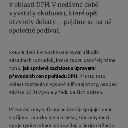
v oblasti DPH. V nedávné době
vyvstaly okolnosti, které opět
otevřely debaty – pojďme se na ně
společně podívat.
Soudní dvůr Evropské unie vydal několik
zásadních rozsudků, které znovu otevřely téma
toho,
jak správně zacházet s úpravami
převodních cen z pohledu DPH
. Přesto tato
oblast zůstává ve vysoké míře nejistoty, naopak
závěry SDEU vyvolaly řadu dalších otázek.
Převodní ceny si firmy nejčastěji spojují s daní
z příjmů. Typicky jde o otázku, zda ceny mezi
spojenými osobami odpovídají principu tržního