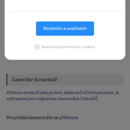
DPH a clo
DPH u převodních cen
nárok na odpočet DPH
opravný daňový doklad
Rozumím a souhlasím
transakce mezi spojenými osobami
Nastavení preferencí cookies
Sdílet:
Zanechte komentář
Diskuse neslouží jako právní, daňová či účetní poradna. Je
vyhrazena pro vzájemnou komunikaci čtenářů.
Pro přidání komentáře se
přihlaste
.