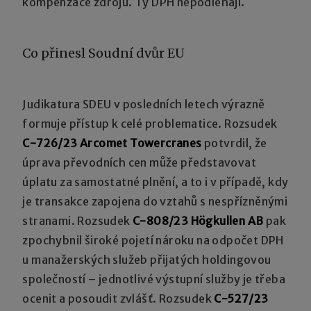
kompenzace zdrojů. Ty DPH nepodléhají.
Co přinesl Soudní dvůr EU
Judikatura SDEU v posledních letech výrazně
formuje přístup k celé problematice. Rozsudek
C-726/23 Arcomet Towercranes
potvrdil, že
úprava převodních cen může představovat
úplatu za samostatné plnění, a to i v případě, kdy
je transakce zapojena do vztahů s nespřízněnými
stranami. Rozsudek
C-808/23 Högkullen AB
pak
zpochybnil široké pojetí nároku na odpočet DPH
u manažerských služeb přijatých holdingovou
společností – jednotlivé výstupní služby je třeba
ocenit a posoudit zvlášť. Rozsudek
C-527/23