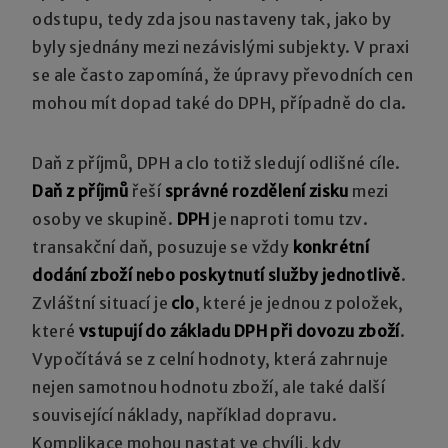
odstupu, tedy zda jsou nastaveny tak, jako by
byly sjednány mezi nezávislými subjekty. V praxi
se ale často zapomíná, že úpravy převodních cen
mohou mít dopad také do DPH, případně do cla.
Daň z příjmů, DPH a clo totiž sledují odlišné cíle.
Daň z příjmů
řeší
správné rozdělení zisku
mezi
osoby ve skupině.
DPH
je naproti tomu tzv.
transakční daň, posuzuje se vždy
konkrétní
dodání zboží nebo poskytnutí služby jednotlivě
.
Zvláštní situací je
clo
, které je jednou z položek,
které
vstupují do základu DPH při dovozu zboží
.
Vypočítává se z celní hodnoty, která zahrnuje
nejen samotnou hodnotu zboží, ale také další
související náklady, například dopravu.
Komplikace mohou nastat ve chvíli, kdy