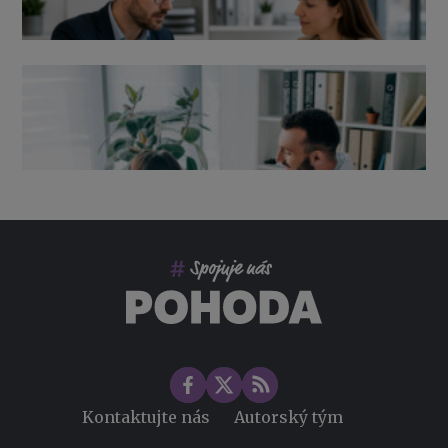
Výpověď ze zdravotních důvodů 2026 – průvodce pro
zaměstnavatele
Co pohlídat při přebírání účetnictví
Změny ve zdravotním pojištění v roce 2026
Kontaktujte nás
Autorský tým