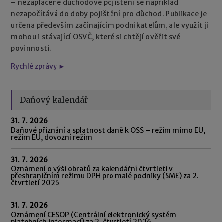
– nezaplacené důchodové pojištění se například
nezapočítává do doby pojištění pro důchod. Publikace je
určena především začínajícím podnikatelům, ale využít ji
mohou i stávající OSVČ, které si chtějí ověřit své
povinnosti.
Rychlé zprávy ►
Daňový kalendář
31. 7. 2026
Daňové přiznání a splatnost daně k OSS – režim mimo EU,
režim EU, dovozní režim
31. 7. 2026
Oznámení o výši obratů za kalendářní čtvrtletí v
přeshraničním režimu DPH pro malé podniky (SME) za 2.
čtvrtletí 2026
31. 7. 2026
Oznámení CESOP (Centrální elektronický systém
platebních informací) za 2. čtvrtletí 2026