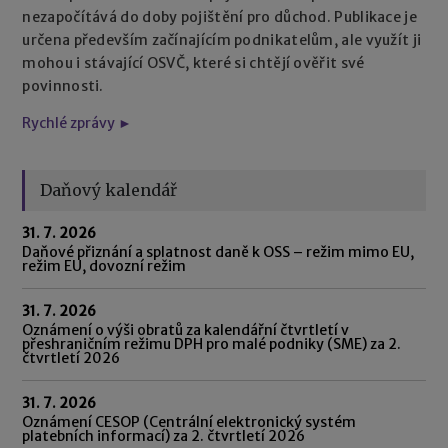
nezapočítává do doby pojištění pro důchod. Publikace je
určena především začínajícím podnikatelům, ale využít ji
mohou i stávající OSVČ, které si chtějí ověřit své
povinnosti.
Rychlé zprávy ►
Daňový kalendář
31. 7. 2026
Daňové přiznání a splatnost daně k OSS – režim mimo EU,
režim EU, dovozní režim
31. 7. 2026
Oznámení o výši obratů za kalendářní čtvrtletí v
přeshraničním režimu DPH pro malé podniky (SME) za 2.
čtvrtletí 2026
31. 7. 2026
Oznámení CESOP (Centrální elektronický systém
platebních informací) za 2. čtvrtletí 2026