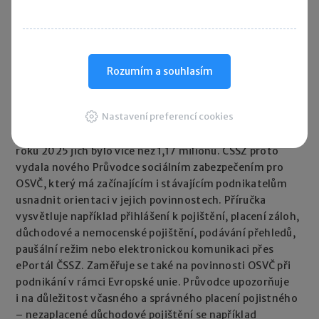
Rozumím a souhlasím
Rychlé zprávy
ČSSZ vydala nového průvodce pro OSVČ
Nastavení preferencí cookies
28. 07. 2026
|
Počet OSVČ v Česku dál roste. Na konci
roku 2025 jich bylo více než 1,17 milionu. ČSSZ proto
vydala nového Průvodce sociálním zabezpečením pro
OSVČ, který má začínajícím i stávajícím podnikatelům
usnadnit orientaci v jejich povinnostech. Příručka
vysvětluje například přihlášení k pojištění, placení záloh,
důchodové a nemocenské pojištění, podávání přehledů,
paušální režim nebo elektronickou komunikaci přes
ePortál ČSSZ. Zaměřuje se také na povinnosti OSVČ při
podnikání v rámci Evropské unie. Průvodce upozorňuje
i na důležitost včasného a správného placení pojistného
– nezaplacené důchodové pojištění se například