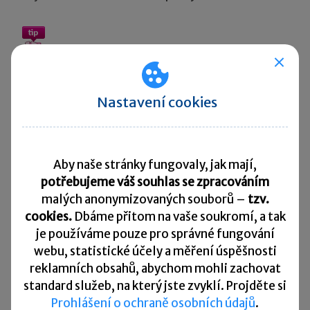
Daňové přiznání
vám
usnadní
program TAX
.
Nastavení cookies
Sdílet:
Aby naše stránky fungovaly, jak mají,
potřebujeme váš souhlas se zpracováním
Zanechte komentář
malých anonymizovaných souborů –
tzv.
Diskuse neslouží jako právní, daňová či účetní poradna. Je
cookies.
Dbáme přitom na vaše soukromí, a tak
vyhrazena pro vzájemnou komunikaci čtenářů.
je
používáme pouze pro správné fungování
webu, statistické účely a měření úspěšnosti
reklamních obsahů, abychom mohli zachovat
Pro přidání komentáře se
přihlaste
.
standard služeb, na který jste zvyklí. Projděte si
Prohlášení o ochraně osobních údajů
.