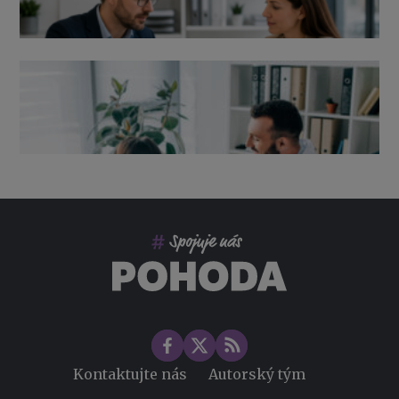
Výpověď ze zdravotních důvodů 2026 – průvodce pro
zaměstnavatele
Co pohlídat při přebírání účetnictví
Změny ve zdravotním pojištění v roce 2026
Kontaktujte nás
Autorský tým