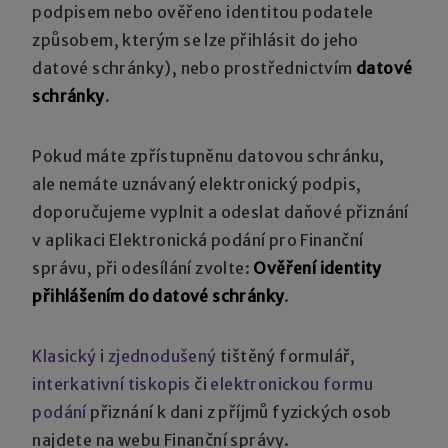
podpisem nebo ověřeno identitou podatele
způsobem, kterým se lze přihlásit do jeho
datové schránky), nebo prostřednictvím
datové
schránky
.
Pokud máte zpřístupněnu datovou schránku,
ale nemáte uznávaný elektronický podpis,
doporučujeme vyplnit a odeslat daňové přiznání
v aplikaci Elektronická podání pro Finanční
správu, při odesílání zvolte:
Ověření identity
přihlášením do datové schránky
.
Klasický
i
zjednodušený
tištěný formulář,
interkativní tiskopis
či
elektronickou formu
podání
přiznání k dani z příjmů fyzických osob
najdete na webu Finanční správy.