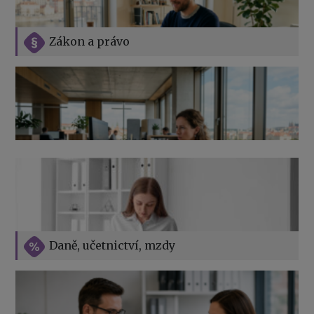
Zákon a právo
Jak na podnikání při rodičovské dovolené
Přehledy pro OSSZ a zdravotní pojišťovny – jak na ně
v roce 2026
Vše o překážkách v práci na straně zaměstnavatele
Daně, učetnictví, mzdy