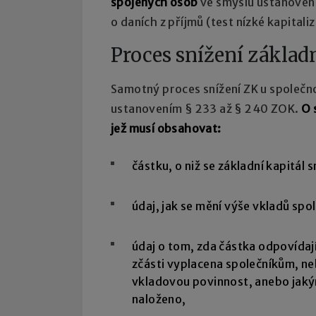
spojených osob
ve smyslu ustanovení
o daních z příjmů (test nízké kapitali
Proces snížení základ
Samotný proces snížení ZK u společn
ustanovením § 233 až § 240 ZOK.
O 
jež musí obsahovat:
částku, o niž se základní kapitál s
údaj, jak se mění výše vkladů spol
údaj o tom, zda částka odpovídají
zčásti vyplacena společníkům, n
vkladovou povinnost, anebo jak
naloženo,