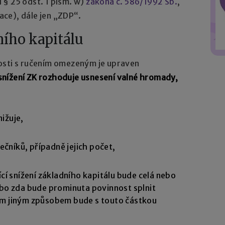
 § 25 odst. 1 písm. w)
zákona č. 586/1992 Sb.
,
zace), dále jen „ZDP“.
ního kapitálu
osti s ručením omezeným je upraven
snížení ZK rozhoduje usnesení valné hromady,
nižuje,
ečníků, případně jejich počet,
cí snížení základního kapitálu bude celá nebo
ebo zda bude prominuta povinnost splnit
ým jiným způsobem bude s touto částkou