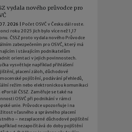
SZ vydala nového průvodce pro
VČ
 07. 2026
|
Počet OSVČ v Česku dál roste.
onci roku 2025 jich bylo více než 1,17
ionu. ČSSZ proto vydala nového Průvodce
iálním zabezpečením pro OSVČ, který má
najícím i stávajícím podnikatelům
dnit orientaci v jejich povinnostech.
učka vysvětluje například přihlášení
jištění, placení záloh, důchodové
emocenské pojištění, podávání přehledů,
šální režim nebo elektronickou komunikaci
 ePortál ČSSZ. Zaměřuje se také na
innosti OSVČ při podnikání v rámci
pské unie. Průvodce upozorňuje i na
ežitost včasného a správného placení
istného – nezaplacené důchodové pojištění
apříklad nezapočítává do doby pojištění