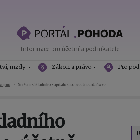
Informace pro účetní a podnikatele
tví, mzdy
Zákon a právo
Pro pod
příjmů
Snížení základního kapitálu s.r.o. účetně a daňově
kladního
R