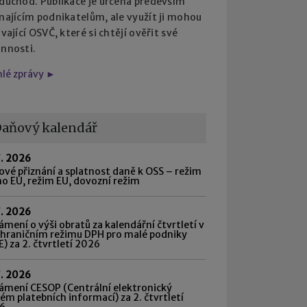
 důchod. Publikace je určena především
najícím podnikatelům, ale využít ji mohou
ávající OSVČ, které si chtějí ověřit své
innosti.
hlé zprávy ►
aňový kalendář
7. 2026
vé přiznání a splatnost daně k OSS – režim
o EU, režim EU, dovozní režim
7. 2026
mení o výši obratů za kalendářní čtvrtletí v
shraničním režimu DPH pro malé podniky
) za 2. čtvrtletí 2026
7. 2026
ámení CESOP (Centrální elektronický
ém platebních informací) za 2. čtvrtletí
6