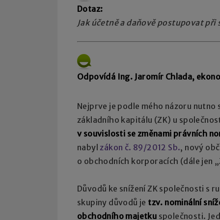
Dotaz:
Jak účetně a daňově postupovat při s
Odpovídá Ing. Jaromír Chlada, ekono
Nejprve je podle mého názoru nutno si 
základního kapitálu (ZK) u společnos
v souvislosti se změnami právních no
nabyl
zákon č. 89/2012 Sb.
, nový ob
o obchodních korporacích (dále jen 
Důvodů ke snížení ZK společnosti s 
skupiny důvodů je
tzv.
nominální sníž
obchodního majetku
společnosti. Jed