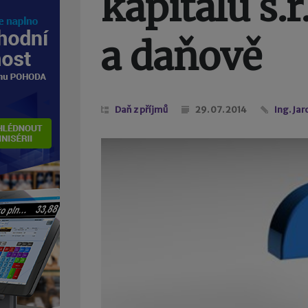
kapitálu s.r
a daňově
Daň z příjmů
29. 07. 2014
Ing. Ja