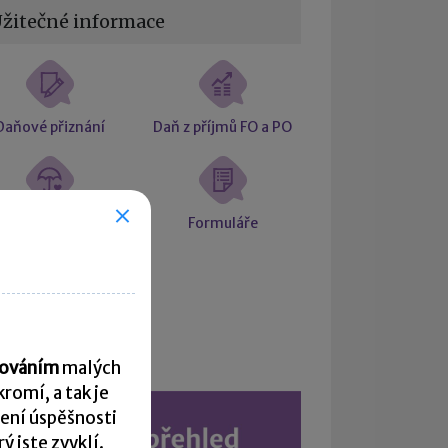
žitečné informace
Daňové přiznání
Daň z příjmů FO a PO
ciální a zdravotní
Formuláře
pojištění
Kalendář
acováním
malých
romí, a tak je
ení úspěšnosti
 jste zvyklí.