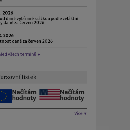
7. 2026
d daně vybírané srážkou podle zvláštní
by daně za červen 2026
8. 2026
atnost daně za červen 2026
hled všech termínů ►
urzovní lístek
Načítám
Načítám
hodnoty
hodnoty
Více ▼