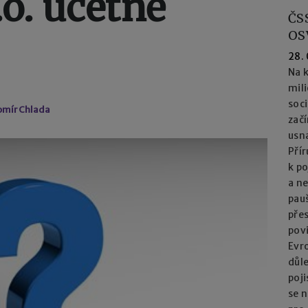
.o. účetně
ČS
OS
28.
Na k
mil
soc
romír Chlada
začí
usna
Přír
k po
a n
pau
přes
pov
Evro
důl
poj
se n