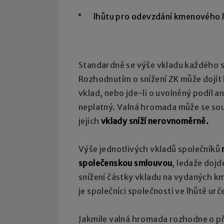
lhůtu pro odevzdání kmenového l
Standardně se výše vkladu každého 
Rozhodnutím o snížení ZK může dojít k
vklad, nebo jde-li o uvolněný podíl a
neplatný. Valná hromada může se so
jejich
vklady sníží nerovnoměrně.
Výše jednotlivých vkladů společníků
společenskou smlouvou
, ledaže dojd
snížení částky vkladu na vydaných km
je společníci společnosti ve lhůtě ur
Jakmile valná hromada rozhodne o pří