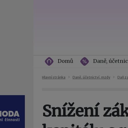
Domů
Daně, účetnic
Hlavní stránka
Daně, účetnictví, mzdy
Daň z 
Snížení zá