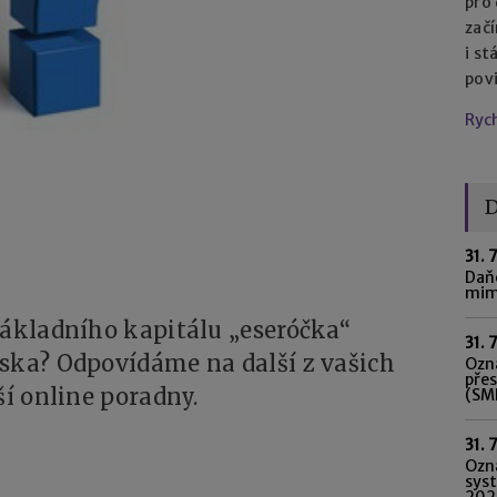
pro
začí
i st
pov
Ryc
D
31. 
Daňo
mim
základního kapitálu „eseróčka“
31. 
iska? Odpovídáme na další z vašich
Ozná
pře
ší online poradny.
(SME
31. 
Ozn
syst
202