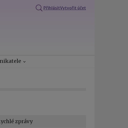
Přihlásit
Vytvořit účet
nikatele
ychlé zprávy