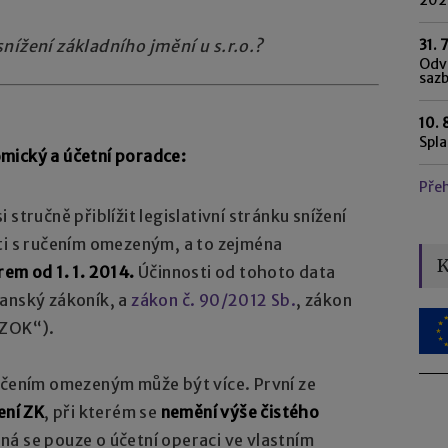
31. 
nížení základního jmění u s.r.o.?
Odvo
saz
10. 
Spl
mický a účetní poradce:
Pře
stručně přiblížit legislativní stránku snížení
ti s ručením omezeným, a to zejména
K
rem od 1. 1. 2014.
Účinnosti od tohoto data
čanský zákoník, a
zákon č. 90/2012 Sb.
, zákon
„ZOK“).
ručením omezeným může být více. První ze
ení ZK
, při kterém se
nemění výše čistého
ná se pouze o účetní operaci ve vlastním