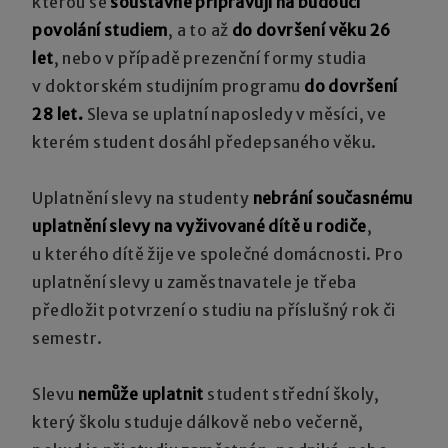
kterou se
soustavně připravují na budoucí
povolání studiem
, a to až
do dovršení věku 26
let
, nebo v případě prezenční formy studia
v doktorském studijním programu
do dovršení
28 let.
Sleva se uplatní naposledy v měsíci, ve
kterém student dosáhl předepsaného věku.
Uplatnění slevy na studenty
nebrání současnému
uplatnění slevy na vyživované dítě u rodiče
,
u kterého dítě žije ve společné domácnosti. Pro
uplatnění slevy u zaměstnavatele je třeba
předložit potvrzení o studiu na příslušný rok či
semestr.
Slevu
nemůže uplatnit
student střední školy,
který školu studuje dálkově nebo večerně,