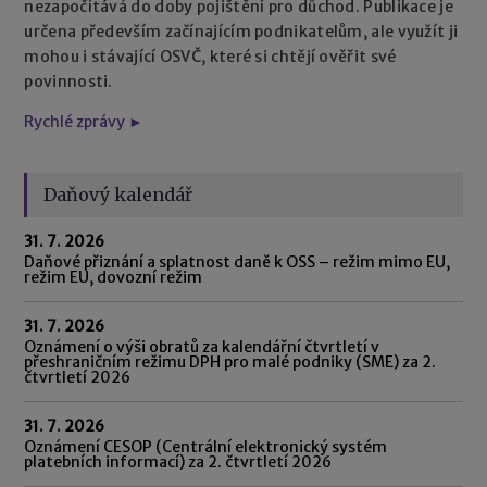
nezapočítává do doby pojištění pro důchod. Publikace je
určena především začínajícím podnikatelům, ale využít ji
mohou i stávající OSVČ, které si chtějí ověřit své
povinnosti.
Rychlé zprávy ►
Daňový kalendář
31. 7. 2026
Daňové přiznání a splatnost daně k OSS – režim mimo EU,
režim EU, dovozní režim
31. 7. 2026
Oznámení o výši obratů za kalendářní čtvrtletí v
přeshraničním režimu DPH pro malé podniky (SME) za 2.
čtvrtletí 2026
31. 7. 2026
Oznámení CESOP (Centrální elektronický systém
platebních informací) za 2. čtvrtletí 2026