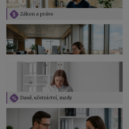
Zákon a právo
Jak na podnikání při rodičovské dovolené
Přehledy pro OSSZ a zdravotní pojišťovny – jak na ně
v roce 2026
Vše o překážkách v práci na straně zaměstnavatele
Daně, učetnictví, mzdy