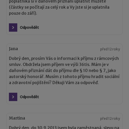
poplatníka si v daňovém přiznání uplatnit můžete
(částky se počítají za celý rok a Vy jste si je uplatnila
pouze do září).
Odpovědět
Jana
před 12 roky
Dobrý den, prosím Vás o informaci k příjmu z rámcových
smluv. Obdržela jsem příjem ve výši 36tis. Mám je v
daňovém přiznání dát do příjmu dle § 10 nebo § 7, jako
autorský honorář. Musím z tohoto příjmu hradit sociální
a zdravotní pojištění? Děkuji Vám za odpověď.
Odpovědět
Martina
před 12 roky
Dobrý den, do 30.9.2013 jsem byla zaměstnaná, slevu na