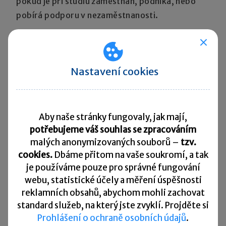
pokud je při studiu zaměstnán, podniká, nebo
pobírá podporu v nezaměstnanosti.
Slevy na dani u nerezidentů
Daňový nerezident může u zaměstnavatele
Nastavení cookies
měsíčně uplatňovat
pouze slevu na poplatníka
a na studenta.
Ostatní slevy může uplatnit,
pouze pokud si sám podá přiznání, a to jenom za
podmínky, že příjmy z ČR
činí 90 % všech jeho
Aby naše stránky fungovaly, jak mají,
celosvětových příjmů
(s výjimkou příjmů, které
potřebujeme váš souhlas se zpracováním
nejsou předmětem daně nebo jsou od daně
malých anonymizovaných souborů –
tzv.
cookies.
Dbáme přitom na vaše soukromí, a tak
osvobozeny či byly zdaněny srážkovou daní).
je
používáme pouze pro správné fungování
webu, statistické účely a měření úspěšnosti
Související článek:
reklamních obsahů, abychom mohli zachovat
Daňové zvýhodnění na dítě
standard služeb, na který jste zvyklí. Projděte si
Prohlášení o ochraně osobních údajů
.