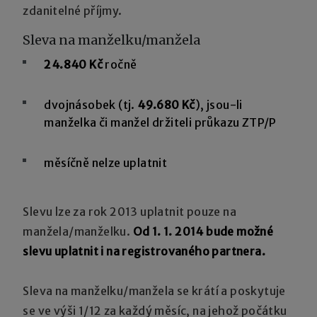
zdanitelné příjmy.
Sleva na manželku/manžela
24.840 Kč
ročně
dvojnásobek (tj.
49.680 Kč
), jsou-li
manželka či manžel držiteli průkazu ZTP/P
měsíčně nelze uplatnit
Slevu lze za rok 2013 uplatnit pouze na
manžela/manželku.
Od 1. 1. 2014 bude možné
slevu uplatnit i na registrovaného partnera.
Sleva na manželku/manžela se krátí a poskytuje
se ve výši 1/12 za každý měsíc, na jehož počátku