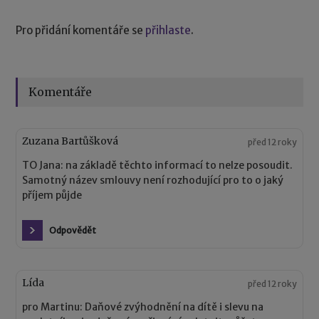
Pro přidání komentáře se
přihlaste
.
Komentáře
Zuzana Bartůšková
před 12 roky
TO Jana: na základě těchto informací to nelze posoudit.
Samotný název smlouvy není rozhodující pro to o jaký
příjem půjde
Odpovědět
Lída
před 12 roky
pro Martinu: Daňové zvýhodnění na dítě i slevu na