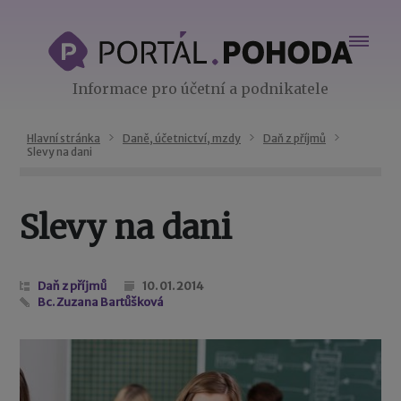
Informace pro účetní a podnikatele
Hlavní stránka
Daně, účetnictví, mzdy
Daň z příjmů
Slevy na dani
Slevy na dani
Daň z příjmů
10. 01. 2014
Bc. Zuzana Bartůšková