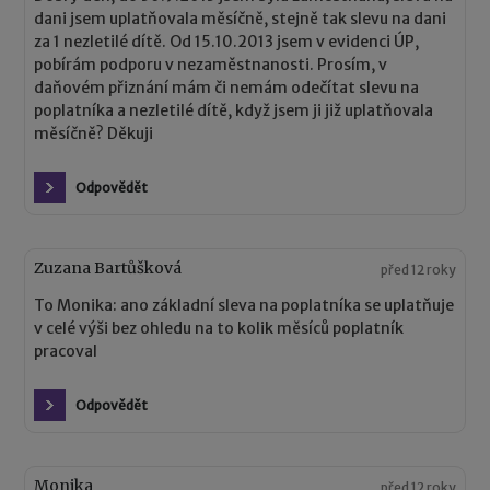
dani jsem uplatňovala měsíčně, stejně tak slevu na dani
za 1 nezletilé dítě. Od 15.10.2013 jsem v evidenci ÚP,
pobírám podporu v nezaměstnanosti. Prosím, v
daňovém přiznání mám či nemám odečítat slevu na
poplatníka a nezletilé dítě, když jsem ji již uplatňovala
měsíčně? Děkuji
Odpovědět
Zuzana Bartůšková
před 12 roky
To Monika: ano základní sleva na poplatníka se uplatňuje
v celé výši bez ohledu na to kolik měsíců poplatník
pracoval
Odpovědět
Monika
před 12 roky