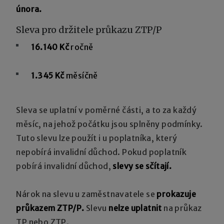
února.
Sleva pro držitele průkazu ZTP/P
16.140 Kč
ročně
1.345 Kč
měsíčně
Sleva se uplatní v poměrné části, a to za každý
měsíc, na jehož počátku jsou splněny podmínky.
Tuto slevu lze použít i u poplatníka, který
nepobírá invalidní důchod. Pokud poplatník
pobírá invalidní důchod,
slevy se sčítají.
Nárok na slevu u zaměstnavatele se
prokazuje
průkazem ZTP/P.
Slevu
nelze uplatnit
na průkaz
TP nebo ZTP.