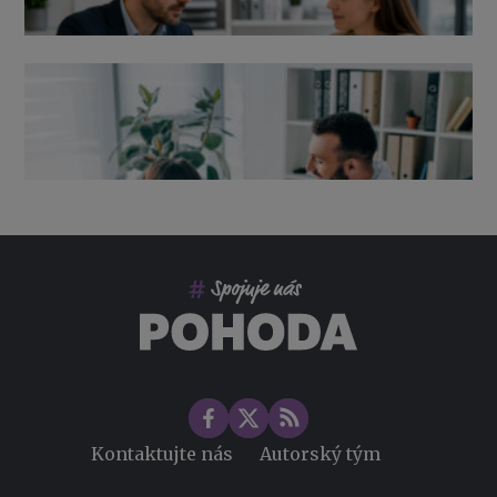
Výpověď ze zdravotních důvodů 2026 – průvodce pro
zaměstnavatele
Co pohlídat při přebírání účetnictví
Změny ve zdravotním pojištění v roce 2026
Kontaktujte nás
Autorský tým