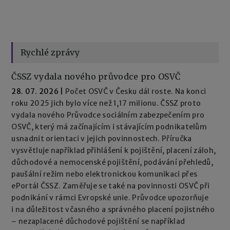
Rychlé zprávy
ČSSZ vydala nového průvodce pro OSVČ
28. 07. 2026
|
Počet OSVČ v Česku dál roste. Na konci
roku 2025 jich bylo více než 1,17 milionu. ČSSZ proto
vydala nového Průvodce sociálním zabezpečením pro
OSVČ, který má začínajícím i stávajícím podnikatelům
usnadnit orientaci v jejich povinnostech. Příručka
vysvětluje například přihlášení k pojištění, placení záloh,
důchodové a nemocenské pojištění, podávání přehledů,
paušální režim nebo elektronickou komunikaci přes
ePortál ČSSZ. Zaměřuje se také na povinnosti OSVČ při
podnikání v rámci Evropské unie. Průvodce upozorňuje
i na důležitost včasného a správného placení pojistného
– nezaplacené důchodové pojištění se například