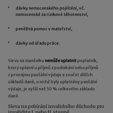
dávky nemocenského pojištění, vč.
nemocenské za rizikové těhotenství,
peněžitá pomoc v mateřství,
dávky od úřadu práce.
Slevu na manželku
nemůže uplatnit
poplatník,
který uplatní u příjmů z podnikání nebo příjmů
z pronájmu paušální výdaje a součet dílčích
základů daně, u nichž byly uplatněny paušální
výdaje, je vyšší než 50 % celkového základu
daně.
Sleva na pobírání invalidního důchodu pro
invaliditu I. nebo II. stupně