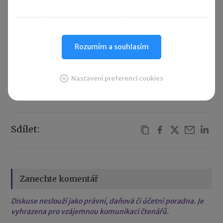
Rozumím a souhlasím
Článek byl připravený ve spolupráci s
Účetnictvím bez starostí
.
Nastavení preferencí cookies
Sdílet:
Zanechte komentář
Diskuse neslouží jako právní, daňová či účetní poradna. Je
vyhrazena pro vzájemnou komunikaci čtenářů.