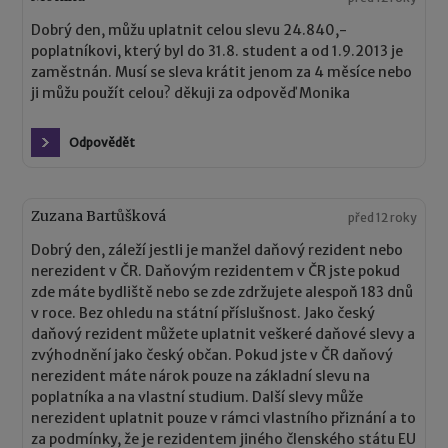
Dobrý den, můžu uplatnit celou slevu 24.840,-
poplatníkovi, který byl do 31.8. student a od 1.9.2013 je
zaměstnán. Musí se sleva krátit jenom za 4 měsíce nebo
ji můžu použít celou? děkuji za odpověď Monika
Odpovědět
Zuzana Bartůšková
před 12 roky
Dobrý den, záleží jestli je manžel daňový rezident nebo
nerezident v ČR. Daňovým rezidentem v ČR jste pokud
zde máte bydliště nebo se zde zdržujete alespoň 183 dnů
v roce. Bez ohledu na státní příslušnost. Jako český
daňový rezident můžete uplatnit veškeré daňové slevy a
zvýhodnění jako český občan. Pokud jste v ČR daňový
nerezident máte nárok pouze na základní slevu na
poplatníka a na vlastní studium. Další slevy může
nerezident uplatnit pouze v rámci vlastního přiznání a to
za podmínky, že je rezidentem jiného členského státu EU