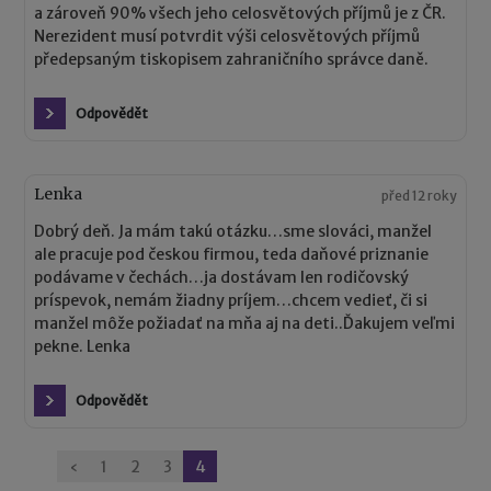
a zároveň 90% všech jeho celosvětových příjmů je z ČR.
Nerezident musí potvrdit výši celosvětových příjmů
předepsaným tiskopisem zahraničního správce daně.
Odpovědět
Lenka
před 12 roky
Dobrý deň. Ja mám takú otázku…sme slováci, manžel
ale pracuje pod českou firmou, teda daňové priznanie
podávame v čechách…ja dostávam len rodičovský
príspevok, nemám žiadny príjem…chcem vedieť, či si
manžel môže požiadať na mňa aj na deti..Ďakujem veľmi
pekne. Lenka
Odpovědět
Stránkování
‹
1
2
3
4
komentářů