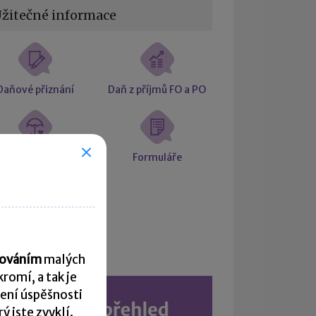
žitečné informace
Daňové přiznání
Daň z příjmů FO a PO
ciální a zdravotní
Formuláře
pojištění
Kalendář
acováním
malých
romí, a tak je
ení úspěšnosti
 jste zvyklí.