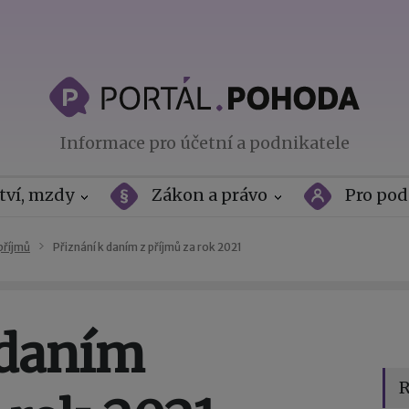
Informace pro účetní a podnikatele
tví, mzdy
Zákon a právo
Pro pod
příjmů
Přiznání k daním z příjmů za rok 2021
 daním
R