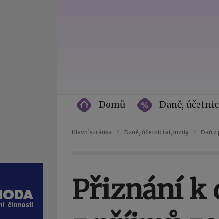
Domů
Daně, účetnic
Hlavní stránka
Daně, účetnictví, mzdy
Daň z 
Přiznání k