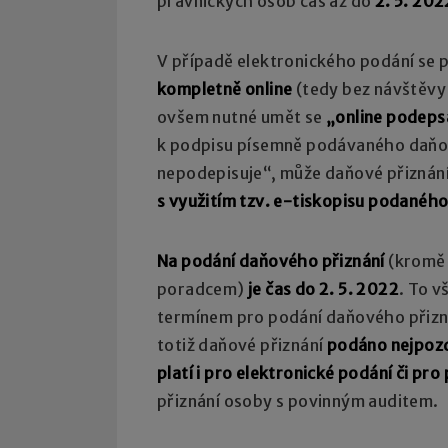
právnických osob čas až do
2. 5. 202
V případě elektronického podání se p
kompletně online
(tedy bez návštěvy
ovšem nutné umět se
„online podeps
k podpisu písemně podávaného daňové
nepodepisuje“, může daňové přiznání 
s využitím tzv. e-tiskopisu podanéh
Na podání daňového přiznání
(kromě
poradcem)
je čas do 2. 5. 2022
. To v
termínem pro podání daňového přizná
totiž daňové přiznání
podáno nejpozd
platí i pro elektronické podání či p
přiznání osoby s povinným auditem.