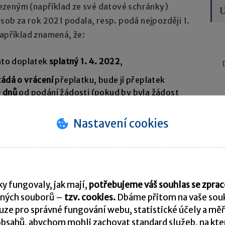
ezeným (například ze své datové schránky)
U
osob za rok 2021 podala, resp. podá nejpozději 1.
například znamená, že:
ento doplatek
splatný 1. 4. 2022
,
ádá o vrácení
přeplatku, bude jí přeplatek
 dnů
od podání žádosti (pokud by byla žádost
So
Nastavení cookies
y fungovaly, jak mají,
potřebujeme váš souhlas se zpr
ných souborů –
tzv. cookies.
Dbáme přitom na vaše souk
ze pro správné fungování webu, statistické účely a měř
bsahů, abychom mohli zachovat standard služeb, na který