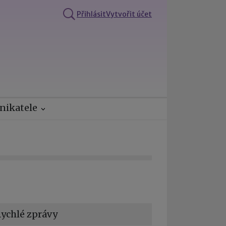
Přihlásit
Vytvořit účet
nikatele
ychlé zprávy