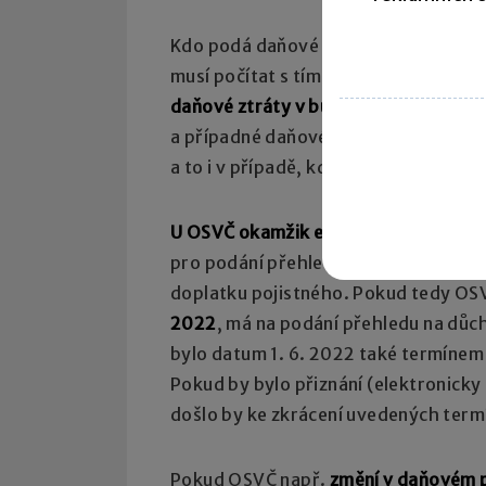
Kdo podá daňové přiznání
nejpozději
musí počítat s tím, že
jen do 1. 4. 20
daňové ztráty v budoucnu
. Jinak se 
a případné daňové povinnosti za ro
a to i v případě, kdy by tuto ztrátu n
U OSVČ okamžik elektronického podá
pro podání přehledů na důchodové poj
doplatku pojistného. Pokud tedy OS
2022
, má na podání přehledu na důc
bylo datum 1. 6. 2022 také termínem 
Pokud by bylo přiznání (elektronicky
došlo by ke zkrácení uvedených termín
Pokud OSVČ např.
změní v daňovém p