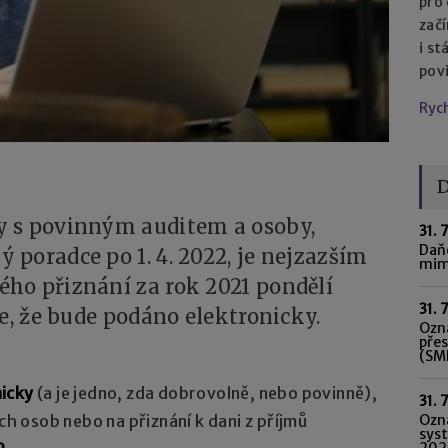
pro
začí
i st
pov
Ryc
D
y s povinným auditem a osoby,
31. 
Daňo
poradce po 1. 4. 2022, je nejzazším
mim
ho přiznání za rok 2021 pondělí
31. 
e, že bude podáno elektronicky.
Ozná
pře
(SME
nicky
(a je jedno, zda dobrovolně, nebo povinně),
31. 
Ozn
ých osob nebo na přiznání k dani z příjmů
syst
202