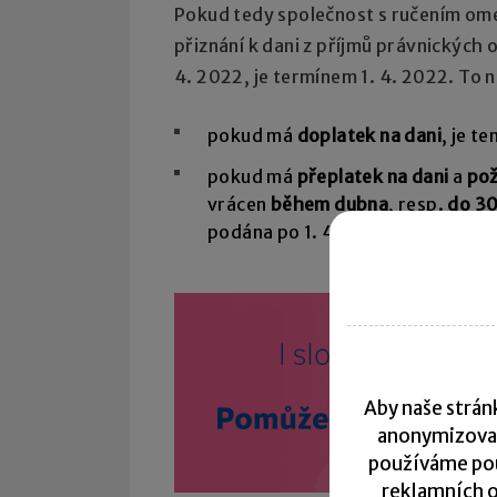
Pokud tedy společnost s ručením om
přiznání k dani z příjmů právnických 
4. 2022, je termínem 1. 4. 2022. To 
pokud má
doplatek na dani
, je t
pokud má
přeplatek na dani
a
pož
vrácen
během dubna
, resp.
do 30
podána po 1. 4. 2022).
Aby naše stránk
anonymizova
používáme pou
reklamních o