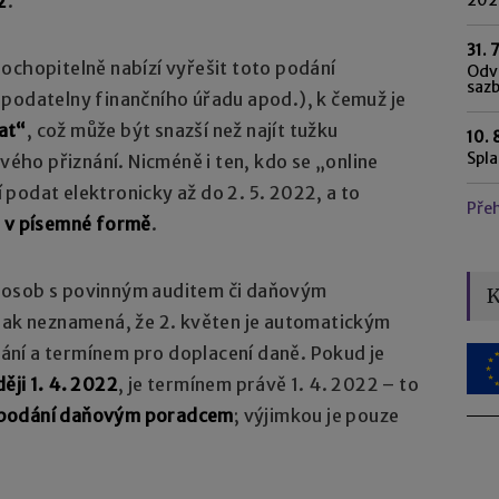
2
.
31. 
ochopitelně nabízí vyřešit toto podání
Odvo
saz
 podatelny finančního úřadu apod.), k čemuž je
at“
, což může být snazší než najít tužku
10. 
Spl
ho přiznání. Nicméně i ten, kdo se „online
podat elektronicky až do 2. 5. 2022, a to
Pře
o v písemné formě
.
 osob s povinným auditem či daňovým
K
šak neznamená, že 2. květen je automatickým
ní a termínem pro doplacení daně. Pokud je
ěji 1. 4. 2022
, je termínem právě 1. 4. 2022 – to
ro podání daňovým poradcem
; výjimkou je pouze