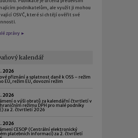
 důchod. Publikace je určena především
najícím podnikatelům, ale využít ji mohou
ávající OSVČ, které si chtějí ověřit své
innosti.
hlé zprávy ►
aňový kalendář
7. 2026
vé přiznání a splatnost daně k OSS – režim
o EU, režim EU, dovozní režim
7. 2026
mení o výši obratů za kalendářní čtvrtletí v
shraničním režimu DPH pro malé podniky
) za 2. čtvrtletí 2026
7. 2026
ámení CESOP (Centrální elektronický
ém platebních informací) za 2. čtvrtletí
6