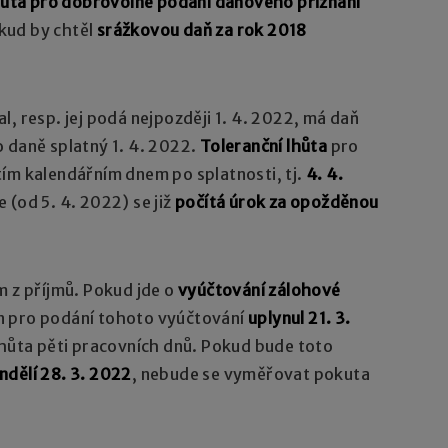
hůta pro dobrovolné podání daňového přiznání
kud by chtěl
srážkovou daň za rok 2018
, resp. jej podá nejpozději 1. 4. 2022, má daň
 daně splatný 1. 4. 2022.
Toleranční lhůta
pro
ím kalendářním dnem po splatnosti, tj.
4. 4.
 (od 5. 4. 2022) se již
počítá úrok za opožděnou
m z příjmů. Pokud jde o
vyúčtování zálohové
mín pro podání tohoto vyúčtování
uplynul 21. 3.
lhůta pěti pracovních dnů. Pokud bude toto
ndělí 28. 3. 2022
, nebude se vyměřovat pokuta