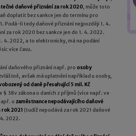
tečné daňové přiznání za rok 2020
, může toto
aň doplatit bez sankce jen do termínu pro
. Podá-li tedy daňové přiznání nejpozději 1. 4.
í za rok 2020 bez sankce jen do 1. 4. 2022.
. 4. 2022, a to elektronicky, má na podání
íc více času.
dání daňového přiznání např. pro
osoby
 zvláštně, avšak má uplatnění například u osoby,
vobozený od daně přesahující 5 mil. Kč
 § 38v zákona o daních z příjmů (více např. ve
např. o
zaměstnance nepodávajícího daňové
a rok 2021
(tudíž nepodává za rok 2021 daňové
 4. 2022.