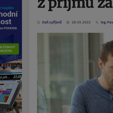
z příjmů za
Daň z příjmů
28. 03. 2022
Ing. Pa