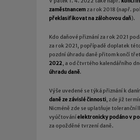
V pátek 1. 4. 2022 také např.
končí l
zaměstnancem
za rok 2018 (např. po
překlasifikovat na zálohovou daň
).
Kdo daňové přiznání za rok 2021 podal
za rok 2021, popřípadě doplatek této
pozdní úhradu daně přitom končí třet
2022
, a od čtvrtého kalendářního dne
úhradu daně
.
Výše uvedené se týká přiznání k daní
daně ze závislé činnosti
, zde již ter
Nicméně zde se uplatňuje toleranční 
vyúčtování
elektronicky podáno v po
za opožděné tvrzení daně.