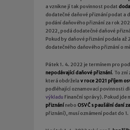
a vznikne jí tak povinnost podat
doda
dodatečné daňové přiznání podat a d
podání daňového přiznání za rok 2021
2022, podá dodatečné daňové přiznán
Pokud by daňové přiznání podala až 2
dodatečného daňového přiznání o měs
Pátek 1. 4. 2022 je termínem pro po
nepodávající daňové přiznání
. To zní
která obdržela
v roce 2021 příjem os
podléhající oznamovací povinnosti dle
výkladu
Finanční správy). Pokud jde 
přiznání
nebo
OSVČ s paušální daní z
přiznání), musí oznámení podat do 1.