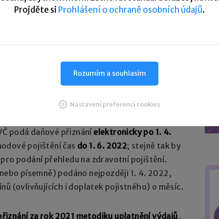
Projděte si
Prohlášení o ochraně osobních údajů
.
 1. 4. 2022
a
vykáže za rok 2021 daňovou ztrátu
,
22 se může platně vzdát
svého
práva na uplatnění
mu lhůta pro doměření ztráty za rok 2021
ky 2022 až 2026 posune na počátek roku 2030,
Rozumím a souhlasím
ásledně nepoužil.
ní daňového přiznání ovlivňuje
např. termíny
Nastavení preferencí cookies
ištění a zdravotní pojištění a splatnost
VČ podá daňové přiznání
elektronicky po 1. 4.
hodové pojištění čas
do 1. 6. 2022
; stejně tak by
pro podání přehledu na zdravotní pojištění.
 nebo písemně) podáno nejpozději 1. 4. 2022,
ů (ovlivňujících i doplatek pojistného) o měsíc.
řiznání za rok 2021 metodiku uplatnění výdajů
,