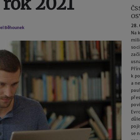
 rok 2021
ČS
OS
28.
vel Běhounek
Na k
mil
soc
začí
usna
Přír
k po
a n
pau
přes
pov
Evro
důl
poj
se n