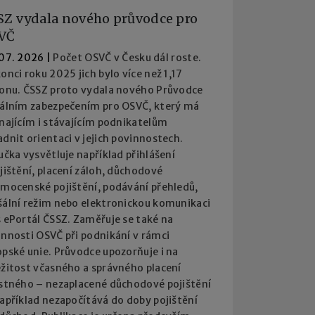
SZ vydala nového průvodce pro
VČ
 07. 2026
|
Počet OSVČ v Česku dál roste.
onci roku 2025 jich bylo více než 1,17
ionu. ČSSZ proto vydala nového Průvodce
iálním zabezpečením pro OSVČ, který má
najícím i stávajícím podnikatelům
dnit orientaci v jejich povinnostech.
učka vysvětluje například přihlášení
jištění, placení záloh, důchodové
emocenské pojištění, podávání přehledů,
šální režim nebo elektronickou komunikaci
 ePortál ČSSZ. Zaměřuje se také na
innosti OSVČ při podnikání v rámci
pské unie. Průvodce upozorňuje i na
ežitost včasného a správného placení
istného – nezaplacené důchodové pojištění
apříklad nezapočítává do doby pojištění