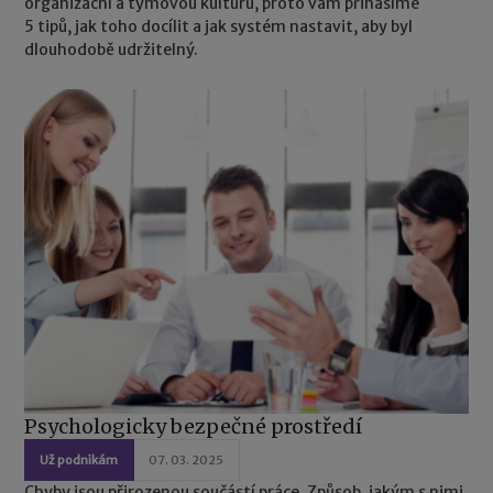
organizační a týmovou kulturu, proto vám přinášíme
5 tipů, jak toho docílit a jak systém nastavit, aby byl
dlouhodobě udržitelný.
Psychologicky bezpečné prostředí
Už podnikám
07. 03. 2025
Chyby jsou přirozenou součástí práce. Způsob, jakým s nimi