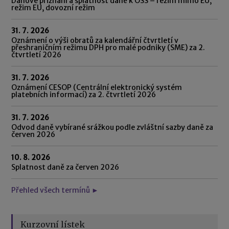
Daňové přiznání a splatnost daně k OSS – režim mimo EU,
režim EU, dovozní režim
31. 7. 2026
Oznámení o výši obratů za kalendářní čtvrtletí v
přeshraničním režimu DPH pro malé podniky (SME) za 2.
čtvrtletí 2026
31. 7. 2026
Oznámení CESOP (Centrální elektronický systém
platebních informací) za 2. čtvrtletí 2026
31. 7. 2026
Odvod daně vybírané srážkou podle zvláštní sazby daně za
červen 2026
10. 8. 2026
Splatnost daně za červen 2026
Přehled všech termínů ►
Kurzovní lístek