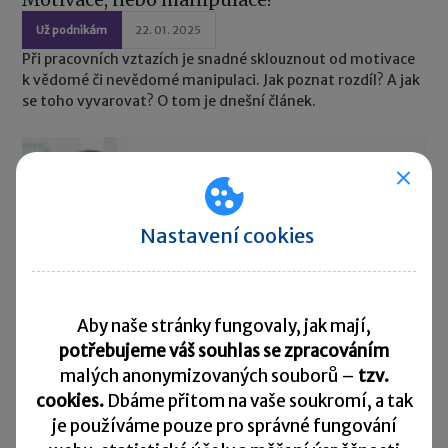
Už podnikám
22. 01. 2025
Při pracovních vztazích je snadné sklouznout od motivace
k vědomé či nevědomé manipulaci. Jak poznat rozdíl? A jak
se toho vyvarovat? O tom je dnešní článek.
Nastavení cookies
Aby naše stránky fungovaly, jak mají,
potřebujeme váš souhlas se zpracováním
malých anonymizovaných souborů –
tzv.
cookies.
Dbáme přitom na vaše soukromí, a tak
je
používáme pouze pro správné fungování
Zástupci a nástupci