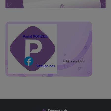
Portál POHODA
8 tisíc sledujících
Sledujte nás