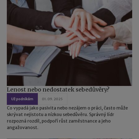
Lenost nebo nedostatek sebedůvěry?
Už podnikám
01. 09. 2025
Co vypadá jako pasivita nebo nezájem o práci, často může
skrývat nejistotu a nízkou sebedůvěru. Správný lídr
rozpozná rozdíl, podpoří růst zaměstnance a jeho
angažovanost.