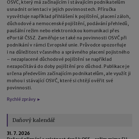
OSVČ, který má začínajícím i stávajícím podnikatelům
usnadnit orientaci v jejich povinnostech. Příručka
vysvětluje například přihlášení k pojištění, placení záloh,
důchodové a nemocenské pojištění, podávání přehledů,
paušální režim nebo elektronickou komunikaci přes
ePortál ČSSZ. Zaměřuje se také na povinnosti OSVČ při
podnikání v rámci Evropské unie. Průvodce upozorňuje
i na důležitost včasného a správného placení pojistného
– nezaplacené důchodové pojištění se například
nezapočítává do doby pojištění pro důchod. Publikace je
určena především začínajícím podnikatelům, ale využít ji
mohou i stávající OSVČ, které si chtějí ověřit své
povinnosti.
Rychlé zprávy ►
Daňový kalendář
31. 7. 2026