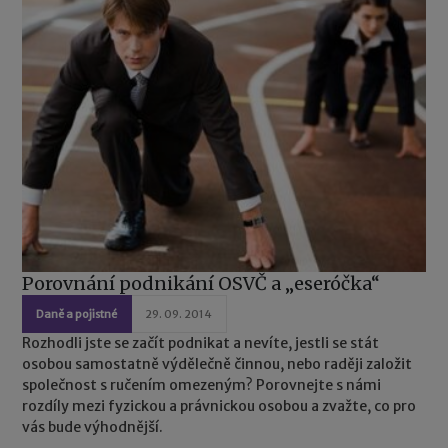
Porovnání podnikání OSVČ a „eseróčka“
Daně a pojistné
29. 09. 2014
Rozhodli jste se začít podnikat a nevíte, jestli se stát
osobou samostatně výdělečně činnou, nebo raději založit
společnost s ručením omezeným? Porovnejte s námi
rozdíly mezi fyzickou a právnickou osobou a zvažte, co pro
vás bude výhodnější.