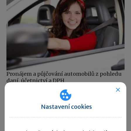
Pronájem a půjčování automobilů z pohledu
daní, účetnictví a DPH
DPH
09. 04. 2014
Existuje několik možností, jak využít auto a přitom ho
nemuset vlastnit. V následujícím textu si přiblížíme režim
Nastavení cookies
a fungování pronájmu a půjčování automobilů, a to
z pohledu DPH, účetnictví i daně z příjmů.