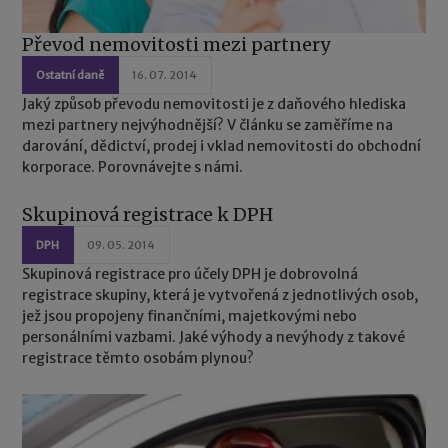
Převod nemovitosti mezi partnery
Ostatní daně
16. 07. 2014
Jaký způsob převodu nemovitosti je z daňového hlediska
mezi partnery nejvýhodnější? V článku se zaměříme na
darování, dědictví, prodej i vklad nemovitosti do obchodní
korporace. Porovnávejte s námi.
Skupinová registrace k DPH
DPH
09. 05. 2014
Skupinová registrace pro účely DPH je dobrovolná
registrace skupiny, která je vytvořená z jednotlivých osob,
jež jsou propojeny finančními, majetkovými nebo
personálními vazbami. Jaké výhody a nevýhody z takové
registrace těmto osobám plynou?