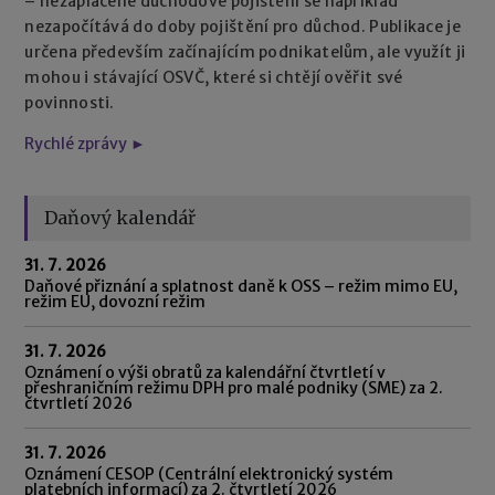
– nezaplacené důchodové pojištění se například
nezapočítává do doby pojištění pro důchod. Publikace je
určena především začínajícím podnikatelům, ale využít ji
mohou i stávající OSVČ, které si chtějí ověřit své
povinnosti.
Rychlé zprávy ►
Daňový kalendář
31. 7. 2026
Daňové přiznání a splatnost daně k OSS – režim mimo EU,
režim EU, dovozní režim
31. 7. 2026
Oznámení o výši obratů za kalendářní čtvrtletí v
přeshraničním režimu DPH pro malé podniky (SME) za 2.
čtvrtletí 2026
31. 7. 2026
Oznámení CESOP (Centrální elektronický systém
platebních informací) za 2. čtvrtletí 2026