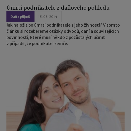
Úmrtí podnikatele z daňového pohledu
Daň z příjmů
15. 08. 2014
Jak naložit po úmrtí podnikatele s jeho živností? V tomto
článku si rozebereme otázky odvodů, daní a souvisejících
povinností, které musí někdo z pozůstalých učinit
v případě, že podnikatel zemře.