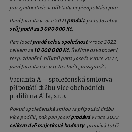
pro zjednodušení příkladu nepředpokládejme.
Paní Jarmila v roce 2021
prodala
panu Josefovi
svůj podíl za 3 000 000 Kč
.
Pan Josef
prodá celou společnost
v roce 2022
celkem za
10 000 000 Kč
. Řešíme osvobození,
resp. zdanění, příjmů pana Josefa v roce 2022,
paní Jarmila nás v tuto chvíli „nezajímá“.
Varianta A – společenská smlouva
připouští držbu více obchodních
podílů na Alfa, s.r.o.
Pokud společenská smlouva připouští držbu
více podílů, pak pan Josef
prodává
v roce 2022
celkem dvě majetkové hodnoty
, prodává totiž