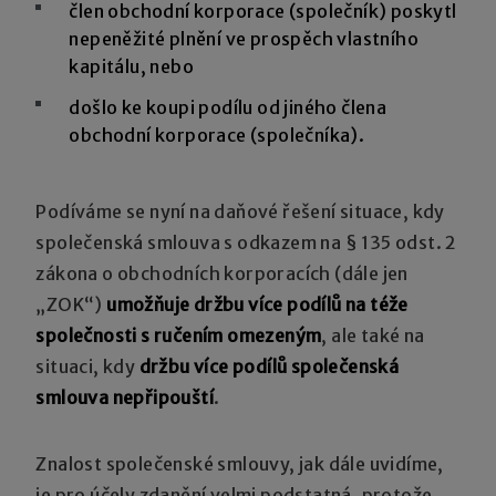
člen obchodní korporace (společník) poskytl
nepeněžité plnění ve prospěch vlastního
kapitálu, nebo
došlo ke koupi podílu od jiného člena
obchodní korporace (společníka).
Podíváme se nyní na daňové řešení situace, kdy
společenská smlouva s odkazem na § 135 odst. 2
zákona o obchodních korporacích (dále jen
„ZOK“)
umožňuje držbu více podílů na téže
společnosti s ručením omezeným
, ale také na
situaci, kdy
držbu více podílů společenská
smlouva nepřipouští
.
Znalost společenské smlouvy, jak dále uvidíme,
je pro účely zdanění velmi podstatná, protože