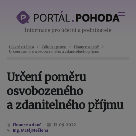
Informace pro účetní a podnikatele
Hlavní stránka
Zákon a právo
Finance a daně
Určení poměru osvobozeného a zdanitelného příjmu
Určení poměru
osvobozeného
a zdanitelného příjmu
Finance a daně
12. 09. 2022
Ing. Matěj Nešleha