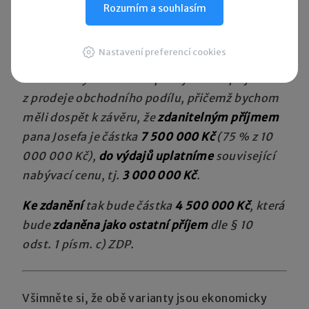
Rozumím a souhlasím
člena“, která je uvedena v § 4 odst. 1 písm. s)
bod 4 ZDP.
Nastavení preferencí cookies
Poměr nabývacích cen aplikujeme na příjem
z prodeje obchodního podílu, přičemž bychom
měli dospět k závěru, že
zdanitelným příjmem
pana Josefa je částka
7 500 000 Kč
(75 % z 10
000 000 Kč),
do výdajů uplatníme
související
nabývací cenu, tj.
3 000 000 Kč
.
Ke zdanění
tak bude částka
4 500 000 Kč
, která
bude
zdaněna jako ostatní příjem
dle § 10
odst. 1 písm. c) ZDP.
Všimněte si, že obě varianty jsou ekonomicky