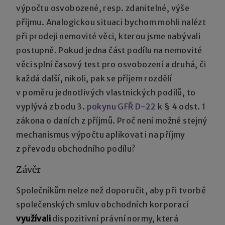
výpočtu osvobozené, resp. zdanitelné, výše
příjmu. Analogickou situaci bychom mohli nalézt
při prodeji nemovité věci, kterou jsme nabývali
postupně. Pokud jedna část podílu na nemovité
věci splní časový test pro osvobození a druhá, či
každá další, nikoli, pak se příjem rozdělí
v poměru jednotlivých vlastnických podílů, to
vyplývá z bodu 3.
pokynu GFŘ D-22
k § 4 odst. 1
zákona o daních z příjmů. Proč není možné stejný
mechanismus výpočtu aplikovat i na příjmy
z převodu obchodního podílu?
Závěr
Společníkům nelze než doporučit, aby při tvorbě
společenských smluv obchodních korporací
využívali
dispozitivní právní normy, která