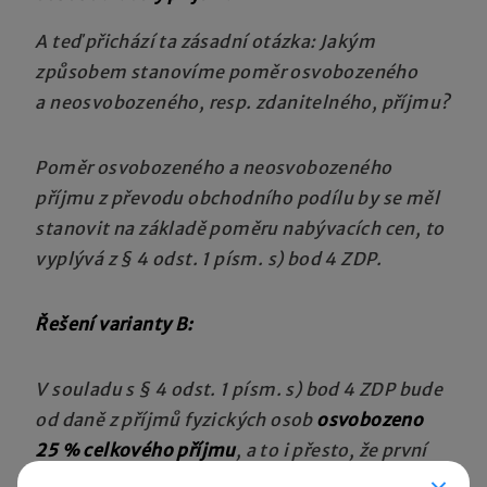
A teď přichází ta zásadní otázka: Jakým
způsobem stanovíme poměr osvobozeného
a neosvobozeného, resp. zdanitelného, příjmu?
Poměr osvobozeného a neosvobozeného
příjmu z převodu obchodního podílu by se měl
stanovit na základě poměru nabývacích cen, to
vyplývá z § 4 odst. 1 písm. s) bod 4 ZDP.
Řešení varianty B:
V souladu s § 4 odst. 1 písm. s) bod 4 ZDP bude
od daně z příjmů fyzických osob
osvobozeno
25 % celkového příjmu
, a to i přesto, že první
část podílu ve výši 50 % již vlastní pan Josef