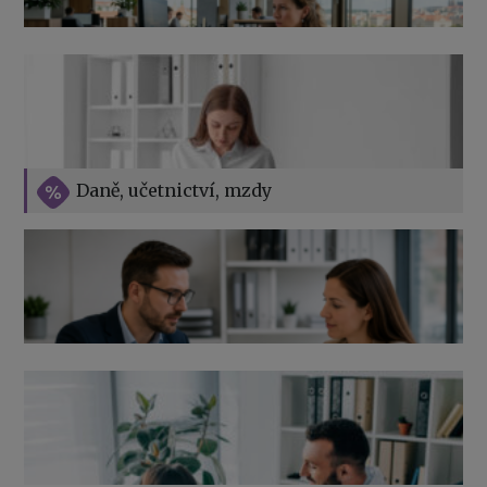
Přehledy pro OSSZ a zdravotní pojišťovny – jak na ně
v roce 2026
Vše o překážkách v práci na straně zaměstnavatele
Daně, učetnictví, mzdy
Výpověď ze zdravotních důvodů 2026 – průvodce pro
zaměstnavatele