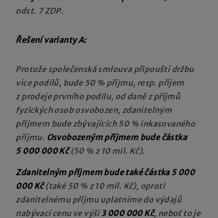
odst. 7 ZDP.
Řešení varianty A:
Protože společenská smlouva připouští držbu
více podílů, bude 50 % příjmu, resp. příjem
z prodeje prvního podílu, od daně z příjmů
fyzických osob osvobozen, zdanitelným
příjmem bude zbývajících 50 % inkasovaného
příjmu.
Osvobozeným příjmem bude částka
5 000 000 Kč
(50 % z 10 mil. Kč).
Zdanitelným příjmem bude také částka 5 000
000 Kč
(také 50 % z 10 mil. Kč), oproti
zdanitelnému příjmu uplatníme do výdajů
nabývací cenu ve výši
3 000 000 Kč
, neboť to je