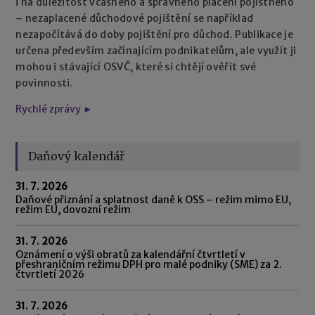
i na důležitost včasného a správného placení pojistného
– nezaplacené důchodové pojištění se například
nezapočítává do doby pojištění pro důchod. Publikace je
určena především začínajícím podnikatelům, ale využít ji
mohou i stávající OSVČ, které si chtějí ověřit své
povinnosti.
Rychlé zprávy ►
Daňový kalendář
31. 7. 2026
Daňové přiznání a splatnost daně k OSS – režim mimo EU,
režim EU, dovozní režim
31. 7. 2026
Oznámení o výši obratů za kalendářní čtvrtletí v
přeshraničním režimu DPH pro malé podniky (SME) za 2.
čtvrtletí 2026
31. 7. 2026