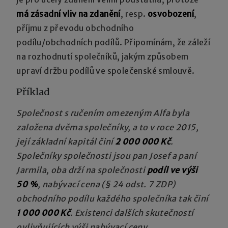
má zásadní vliv na zdanění
, resp.
osvobození
,
příjmu
z převodu obchodního
podílu/obchodních podílů. Připomínám, že záleží
na rozhodnutí společníků, jakým způsobem
upraví držbu podílů ve společenské smlouvě.
Příklad
Společnost s ručením omezeným Alfa byla
založena dvěma společníky, a to v roce 2015,
její základní kapitál činí
2 000 000 Kč
.
Společníky společnosti jsou pan Josef a paní
Jarmila, oba drží na společnosti
podíl ve výši
50 %
, nabývací cena (§ 24 odst. 7 ZDP)
obchodního podílu každého společníka tak činí
1 000 000 Kč
. Existenci dalších skutečností
ovlivňujících výši nabývací ceny