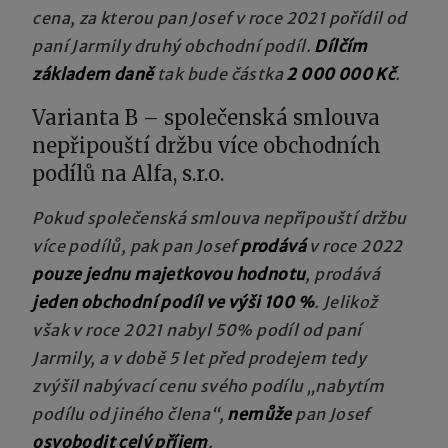
cena, za kterou pan Josef v roce 2021 pořídil od
paní Jarmily druhý obchodní podíl.
Dílčím
základem daně
tak bude částka
2 000 000 Kč
.
Varianta B – společenská smlouva
nepřipouští držbu více obchodních
podílů na Alfa, s.r.o.
Pokud společenská smlouva nepřipouští držbu
více podílů, pak pan Josef
prodává
v roce 2022
pouze jednu majetkovou hodnotu
, prodává
jeden obchodní podíl ve výši 100 %
. Jelikož
však v roce 2021 nabyl 50% podíl od paní
Jarmily, a v době 5 let před prodejem tedy
zvýšil nabývací cenu svého podílu „nabytím
podílu od jiného člena“,
nemůže
pan Josef
osvobodit celý příjem
.