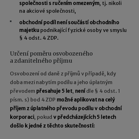
společnosti s ručením omezeným
, tj. nikoli
na akciové společnosti,
obchodní podíl není součástí obchodního
majetku
podnikající fyzické osoby ve smyslu
§ 4 odst. 4 ZDP.
Určení poměru osvobozeného
a zdanitelného příjmu
Osvobození od daně z příjmů v případě, kdy
doba mezi nabytím podílu a jeho úplatným
převodem
přesahuje 5 let
,
není
dle § 4 odst. 1
písm. s) bod 4 ZDP
možné aplikovat na celý
příjem z úplatného převodu podílu v obchodní
korporaci
, pokud
v předcházejících 5 letech
došlo k jedné z těchto skutečností: