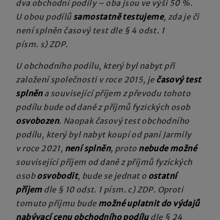
dva obchodní podíly – oba jsou ve výši 50 %.
U obou podílů
samostatně testujeme
, zda je či
není splněn časový test dle § 4 odst. 1
písm. s) ZDP.
U obchodního podílu, který byl nabyt při
založení společnosti v roce 2015, je
časový test
splněn
a související příjem z převodu tohoto
podílu bude od daně z příjmů fyzických osob
osvobozen
. Naopak časový test obchodního
podílu, který byl nabyt koupí od paní Jarmily
v roce 2021,
není splněn
, proto
nebude možné
související příjem od daně z příjmů fyzických
osob
osvobodit
, bude se jednat o
ostatní
příjem
dle § 10 odst. 1 písm. c) ZDP. Oproti
tomuto příjmu bude
možné uplatnit do výdajů
nabývací cenu obchodního podílu
dle § 24