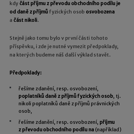
kdy
část příjmu z převodu obchodního podílu je
od daně z příjmů
fyzických osob
osvobozena
a
část nikoli
.
Stejně jako tomu bylo v první části tohoto
příspěvku, i zde je nutné vymezit předpoklady,
na kterých budeme náš další výklad stavět.
Předpoklady:
řešíme zdanění, resp. osvobození,
poplatníků daně z příjmů fyzických osob
, tj.
nikoli poplatníků daně z příjmů právnických
osob,
řešíme zdanění, resp. osvobození,
příjmu
z převodu obchodního podílu na
(například)