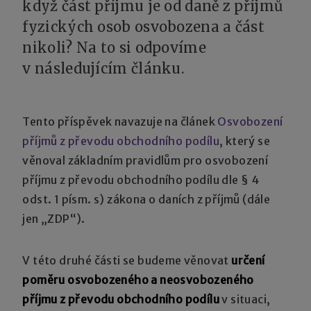
když část příjmu je od daně z příjmů
fyzických osob osvobozena a část
nikoli? Na to si odpovíme
v následujícím článku.
Tento příspěvek navazuje na článek
Osvobození
příjmů z převodu obchodního podílu
, který se
věnoval základním pravidlům pro osvobození
příjmu z převodu obchodního podílu dle § 4
odst. 1 písm. s) zákona o daních z příjmů (dále
jen „ZDP“).
V této druhé části se budeme věnovat
určení
poměru osvobozeného a neosvobozeného
příjmu z převodu obchodního podílu
v situaci,