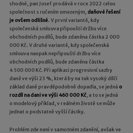
shodné, pan Josef prodává v roce 2022 celou
společnost s ručením omezeným,
daňové řešení
je ovšem odlišné
. V první variantě, kdy
společenská smlouva připouští držbu více
obchodních podílů, bude zdaněna částka 2 000
000 Kč. V druhé variantě, kdy společenská
smlouva naopak nepřipouští držbu více
obchodních podílů, bude zdaněna částka
4 500 000 Kč. Při aplikaci progresivní sazby
daně ve výši 23 %, která by na tak vysoký dílčí
základ daně pravděpodobně dopadla, se jedná
o
rozdíl na dani ve výši 460 000 Kč
, a to se jedná
o modelový příklad, v reálném životě se může
jednat o podstatně vyšší částky.
Problém zde není v samotném zdanění, avšak ve