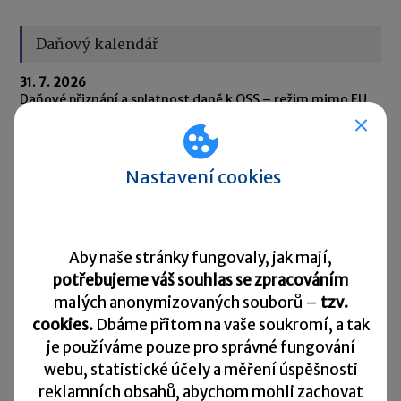
Daňový kalendář
31. 7. 2026
Daňové přiznání a splatnost daně k OSS – režim mimo EU,
režim EU, dovozní režim
31. 7. 2026
Oznámení o výši obratů za kalendářní čtvrtletí v
Nastavení cookies
přeshraničním režimu DPH pro malé podniky (SME) za 2.
čtvrtletí 2026
31. 7. 2026
Oznámení CESOP (Centrální elektronický systém
Aby naše stránky fungovaly, jak mají,
platebních informací) za 2. čtvrtletí 2026
potřebujeme váš souhlas se zpracováním
malých anonymizovaných souborů –
tzv.
31. 7. 2026
Odvod daně vybírané srážkou podle zvláštní sazby daně za
cookies.
Dbáme přitom na vaše soukromí, a tak
červen 2026
je
používáme pouze pro správné fungování
webu, statistické účely a měření úspěšnosti
10. 8. 2026
reklamních obsahů, abychom mohli zachovat
Splatnost daně za červen 2026