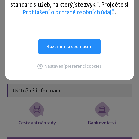
standard služeb, na který jste zvyklí. Projděte si
Přehled všech termínů ►
Prohlášení o ochraně osobních údajů
.
Kurzovní lístek
Načítám
Načítám
Rozumím a souhlasím
hodnoty
hodnoty
Nastavení preferencí cookies
Více ▼
Užitečné informace
Cestovní náhrady
Bankovnictví