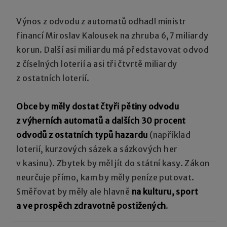
Výnos z odvodu z automatů odhadl ministr
financí Miroslav Kalousek na zhruba 6,7 miliardy
korun. Další asi miliardu má představovat odvod
z číselných loterií a asi tři čtvrtě miliardy
z ostatních loterií.
Obce by měly dostat čtyři pětiny odvodu
z výherních automatů a dalších 30 procent
odvodů z ostatních typů hazardu
(například
loterií, kurzových sázek a sázkových her
v kasinu). Zbytek by měl jít do státní kasy. Zákon
neurčuje přímo, kam by měly peníze putovat.
Směřovat by měly ale hlavně
na kulturu, sport
a ve prospěch zdravotně postižených
.