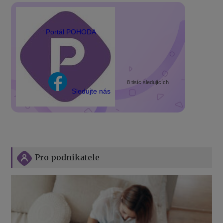
Portál POHODA
8 tisíc sledujících
Sledujte nás
Pro podnikatele