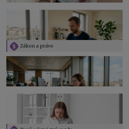
Zákon a právo
Jak na podnikání při rodičovské dovolené
Přehledy pro OSSZ a zdravotní pojišťovny – jak na ně
v roce 2026
Vše o překážkách v práci na straně zaměstnavatele