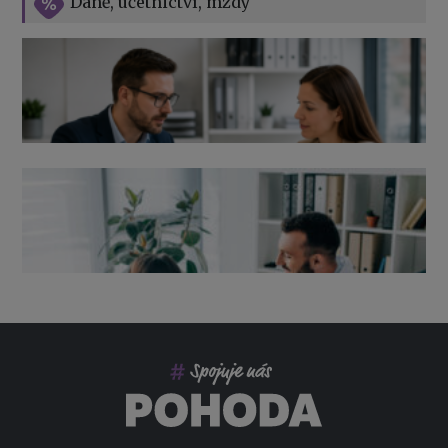
Daně, učetnictví, mzdy
Výpověď ze zdravotních důvodů 2026 – průvodce pro
zaměstnavatele
Co pohlídat při přebírání účetnictví