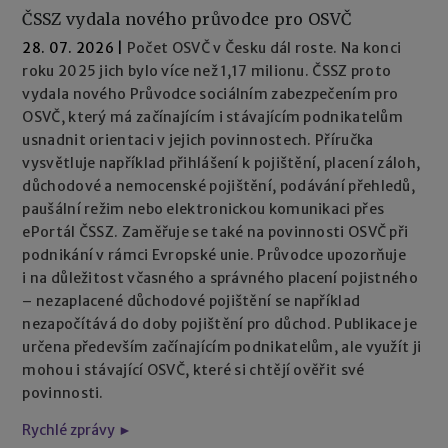
ČSSZ vydala nového průvodce pro OSVČ
28. 07. 2026
|
Počet OSVČ v Česku dál roste. Na konci
roku 2025 jich bylo více než 1,17 milionu. ČSSZ proto
vydala nového Průvodce sociálním zabezpečením pro
OSVČ, který má začínajícím i stávajícím podnikatelům
usnadnit orientaci v jejich povinnostech. Příručka
vysvětluje například přihlášení k pojištění, placení záloh,
důchodové a nemocenské pojištění, podávání přehledů,
paušální režim nebo elektronickou komunikaci přes
ePortál ČSSZ. Zaměřuje se také na povinnosti OSVČ při
podnikání v rámci Evropské unie. Průvodce upozorňuje
i na důležitost včasného a správného placení pojistného
– nezaplacené důchodové pojištění se například
nezapočítává do doby pojištění pro důchod. Publikace je
určena především začínajícím podnikatelům, ale využít ji
mohou i stávající OSVČ, které si chtějí ověřit své
povinnosti.
Rychlé zprávy ►