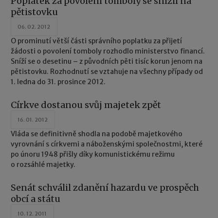
Poplatek za povolení tomboly se snížil na
pětistovku
06. 02. 2012
O prominutí větší části správního poplatku za přijetí
žádosti o povolení tomboly rozhodlo ministerstvo financí.
Sníží se o desetinu – z původních pěti tisíc korun jenom na
pětistovku. Rozhodnutí se vztahuje na všechny případy od
1. ledna do 31. prosince 2012.
Církve dostanou svůj majetek zpět
16. 01. 2012
Vláda se definitivně shodla na podobě majetkového
vyrovnání s církvemi a náboženskými společnostmi, které
po únoru 1948 přišly díky komunistickému režimu
o rozsáhlé majetky.
Senát schválil zdanění hazardu ve prospěch
obcí a státu
10. 12. 2011