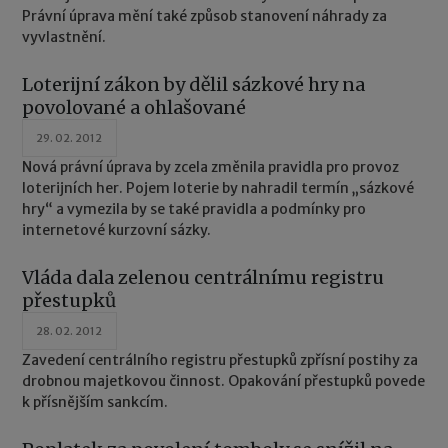
Právní úprava mění také způsob stanovení náhrady za
vyvlastnění.
Loterijní zákon by dělil sázkové hry na
povolované a ohlašované
29. 02. 2012
Nová právní úprava by zcela změnila pravidla pro provoz
loterijních her. Pojem loterie by nahradil termín „sázkové
hry“ a vymezila by se také pravidla a podmínky pro
internetové kurzovní sázky.
Vláda dala zelenou centrálnímu registru
přestupků
28. 02. 2012
Zavedení centrálního registru přestupků zpřísní postihy za
drobnou majetkovou činnost. Opakování přestupků povede
k přísnějším sankcím.