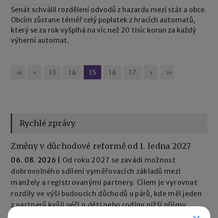
Senát schválil rozdělení odvodů z hazardu mezi stát a obce.
Obcím zůstane téměř celý poplatek z hracích automatů,
který se za rok vyšplhá na víc než 20 tisíc korun za každý
výherní automat.
«
‹
13
14
15
16
17
›
»
Rychlé zprávy
Změny v důchodové reformě od 1. ledna 2027
06. 08. 2026
|
Od roku 2027 se zavádí možnost
dobrovolného sdílení vyměřovacích základů mezi
manžely a registrovanými partnery. Cílem je vyrovnat
rozdíly ve výši budoucích důchodů u párů, kde měl jeden
z partnerů kvůli péči o děti nebo rodinu nižší příjmy.
Sdílet bude možné příjmy za celé roky trvání manželství