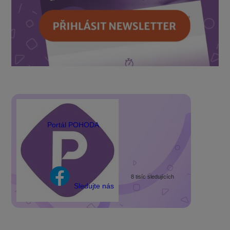
Portál POHODA
8 tisíc sledujících
Sledujte nás