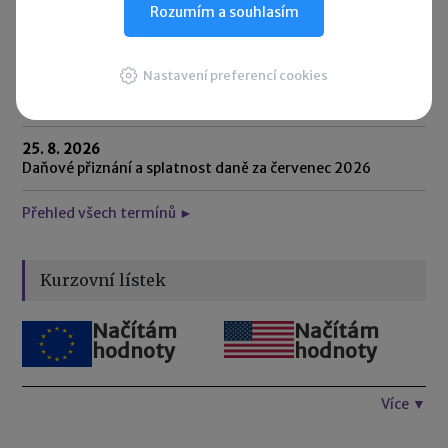
Rozumím a souhlasím
20. 8. 2026
Splatnost paušální zálohy
Nastavení preferencí cookies
24. 8. 2026
Splatnost daně za červen 2026 (pouze spotřební daň z lihu)
25. 8. 2026
Daňové přiznání a splatnost daně za červenec 2026
Přehled všech termínů ►
Kurzovní lístek
Načítám
Načítám
hodnoty
hodnoty
Více ▼