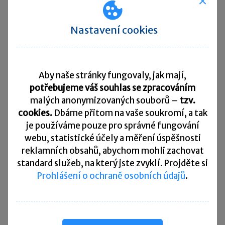
a společný vyměřovací základ se vypočítá jako průměr
příjmů obou partnerů. Nově se také mění způsob
Nastavení cookies
započítávání péče o dítě do 3 let a péče o závislé osoby.
Péče se bude nově oceňovat pomocí fiktivního
vyměřovacího základu, přičemž úřad automaticky
porovná, zda je pro člověka výhodnější nový výpočet,
Aby naše stránky fungovaly, jak mají,
nebo dosavadní započtení jako vyloučené doby. Cílem je,
potřebujeme váš souhlas se zpracováním
aby péče neměla negativní dopad na výši důchodu.
malých anonymizovaných souborů –
tzv.
Rychlé zprávy ►
cookies.
Dbáme přitom na vaše soukromí, a tak
je
používáme pouze pro správné fungování
webu, statistické účely a měření úspěšnosti
Daňový kalendář
reklamních obsahů, abychom mohli zachovat
standard služeb, na který jste zvyklí. Projděte si
10. 8. 2026
Splatnost daně za červen 2026
Prohlášení o ochraně osobních údajů
.
20. 8. 2026
Měsíční odvod úhrnu sražených záloh na daň z příjmů
fyzických osob ze závislé činnosti za červenec 2026