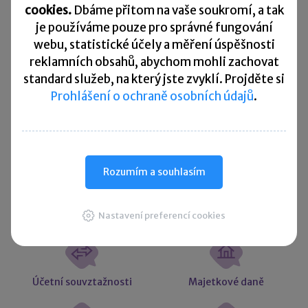
Splatnost daně za červen 2026
cookies.
Dbáme přitom na vaše soukromí, a tak
je
používáme pouze pro správné fungování
Přehled všech termínů ►
webu, statistické účely a měření úspěšnosti
reklamních obsahů, abychom mohli zachovat
standard služeb, na který jste zvyklí. Projděte si
Kurzovní lístek
Prohlášení o ochraně osobních údajů
.
Načítám
Načítám
hodnoty
hodnoty
Více ▼
Rozumím a souhlasím
Užitečné informace
Nastavení preferencí cookies
Účetní souvztažnosti
Majetkové daně