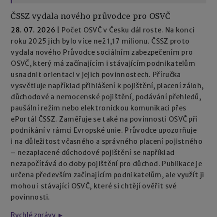
ČSSZ vydala nového průvodce pro OSVČ
28. 07. 2026
|
Počet OSVČ v Česku dál roste. Na konci
roku 2025 jich bylo více než 1,17 milionu. ČSSZ proto
vydala nového Průvodce sociálním zabezpečením pro
OSVČ, který má začínajícím i stávajícím podnikatelům
usnadnit orientaci v jejich povinnostech. Příručka
vysvětluje například přihlášení k pojištění, placení záloh,
důchodové a nemocenské pojištění, podávání přehledů,
paušální režim nebo elektronickou komunikaci přes
ePortál ČSSZ. Zaměřuje se také na povinnosti OSVČ při
podnikání v rámci Evropské unie. Průvodce upozorňuje
i na důležitost včasného a správného placení pojistného
– nezaplacené důchodové pojištění se například
nezapočítává do doby pojištění pro důchod. Publikace je
určena především začínajícím podnikatelům, ale využít ji
mohou i stávající OSVČ, které si chtějí ověřit své
povinnosti.
Rychlé zprávy ►