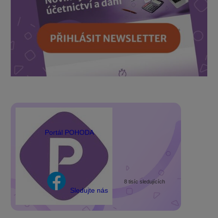
Portál POHODA
8 tisíc sledujících
Sledujte nás