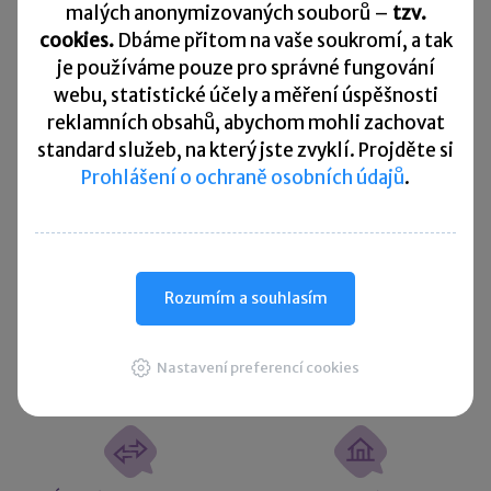
malých anonymizovaných souborů –
tzv.
10. 8. 2026
cookies.
Dbáme přitom na vaše soukromí, a tak
Splatnost daně za červen 2026
je
používáme pouze pro správné fungování
webu, statistické účely a měření úspěšnosti
Přehled všech termínů ►
reklamních obsahů, abychom mohli zachovat
standard služeb, na který jste zvyklí. Projděte si
Kurzovní lístek
Prohlášení o ochraně osobních údajů
.
Načítám
Načítám
hodnoty
hodnoty
Rozumím a souhlasím
Více ▼
Nastavení preferencí cookies
Užitečné informace