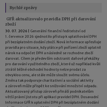
Rychlé zprávy
GFŘ aktualizovalo pravidla DPH při darování
zboží
30. 07. 2026
|
Generální finanční ředitelství od
1. července 2026 sjednotilo přístup k uplatňování DPH
při bezúplatném dodání zboží. Nová informace upřesňuje
pravidla pro situace, kdy plátce při pořízení zboží uplatnil
nárok na odpočet DPH a následně se rozhodne zboží
darovat. Cílem je především odstranit daňové překážky
pro darování využitelného zboží, které už například kvůli
ztrátě běžné obchodní hodnoty nelze prodat za
obvyklou cenu, ale stále může sloužit svému účelu.
Změna tak podporuje charitativní a sociální aktivity
a zároveň může přispět ke snižování množství odpadu.
Aktualizovaný přístup zároveň přináší podnikatelům
větší právní jistotu při aplikaci pravidel DPH. Dosavadní
Informace GFŘ k uplatnění DPH při bezúplatném dodání