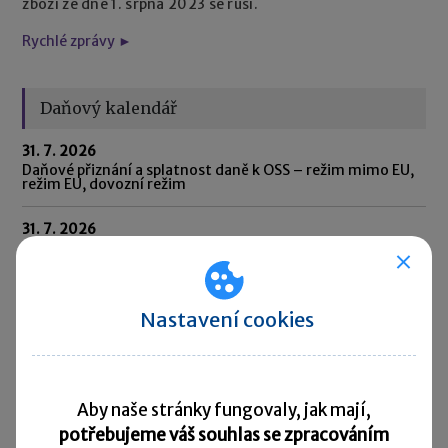
zboží ze dne 1. srpna 2023 se ruší.
Rychlé zprávy ►
Daňový kalendář
31. 7. 2026
Daňové přiznání a splatnost daně k OSS – režim mimo EU,
režim EU, dovozní režim
31. 7. 2026
Oznámení o výši obratů za kalendářní čtvrtletí v
přeshraničním režimu DPH pro malé podniky (SME) za 2.
čtvrtletí 2026
Nastavení cookies
31. 7. 2026
Oznámení CESOP (Centrální elektronický systém
platebních informací) za 2. čtvrtletí 2026
31. 7. 2026
Aby naše stránky fungovaly, jak mají,
Odvod daně vybírané srážkou podle zvláštní sazby daně za
červen 2026
potřebujeme váš souhlas se zpracováním