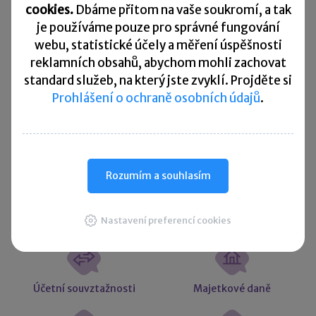
Splatnost daně za červen 2026
cookies.
Dbáme přitom na vaše soukromí, a tak
je
používáme pouze pro správné fungování
Přehled všech termínů ►
webu, statistické účely a měření úspěšnosti
reklamních obsahů, abychom mohli zachovat
standard služeb, na který jste zvyklí. Projděte si
Kurzovní lístek
Prohlášení o ochraně osobních údajů
.
Načítám
Načítám
hodnoty
hodnoty
Více ▼
Rozumím a souhlasím
Užitečné informace
Nastavení preferencí cookies
Účetní souvztažnosti
Majetkové daně