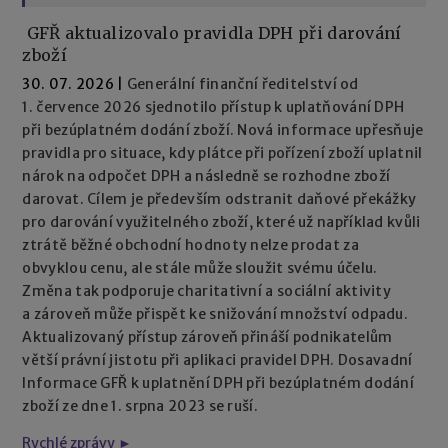
GFŘ aktualizovalo pravidla DPH při darování
zboží
30. 07. 2026
|
Generální finanční ředitelství od
1. července 2026 sjednotilo přístup k uplatňování DPH
při bezúplatném dodání zboží. Nová informace upřesňuje
pravidla pro situace, kdy plátce při pořízení zboží uplatnil
nárok na odpočet DPH a následně se rozhodne zboží
darovat. Cílem je především odstranit daňové překážky
pro darování využitelného zboží, které už například kvůli
ztrátě běžné obchodní hodnoty nelze prodat za
obvyklou cenu, ale stále může sloužit svému účelu.
Změna tak podporuje charitativní a sociální aktivity
a zároveň může přispět ke snižování množství odpadu.
Aktualizovaný přístup zároveň přináší podnikatelům
větší právní jistotu při aplikaci pravidel DPH. Dosavadní
Informace GFŘ k uplatnění DPH při bezúplatném dodání
zboží ze dne 1. srpna 2023 se ruší.
Rychlé zprávy ►