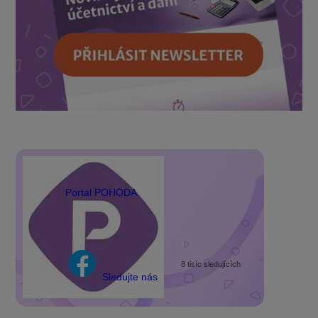
Portál POHODA
8 tisíc sledujících
Sledujte nás