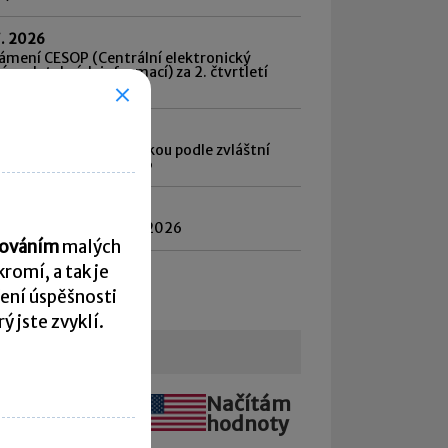
7. 2026
ámení CESOP (Centrální elektronický
ém platebních informací) za 2. čtvrtletí
6
7. 2026
d daně vybírané srážkou podle zvláštní
by daně za červen 2026
8. 2026
atnost daně za červen 2026
acováním
malých
romí, a tak je
hled všech termínů ►
ení úspěšnosti
 jste zvyklí.
urzovní lístek
Načítám
Načítám
hodnoty
hodnoty