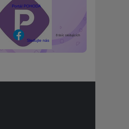
Portál POHODA
8 tisíc sledujících
Sledujte nás