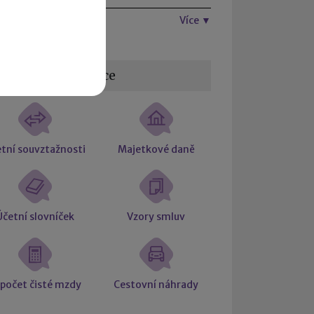
Více ▼
žitečné informace
tní souvztažnosti
Majetkové daně
Účetní slovníček
Vzory smluv
počet čisté mzdy
Cestovní náhrady