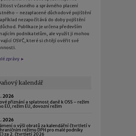
ežitost včasného a správného placení
istného – nezaplacené důchodové pojištění
apříklad nezapočítává do doby pojištění
 důchod. Publikace je určena především
najícím podnikatelům, ale využít ji mohou
ávající OSVČ, které si chtějí ověřit své
innosti.
hlé zprávy ►
aňový kalendář
7. 2026
vé přiznání a splatnost daně k OSS – režim
o EU, režim EU, dovozní režim
7. 2026
mení o výši obratů za kalendářní čtvrtletí v
shraničním režimu DPH pro malé podniky
) za 2. čtvrtletí 2026