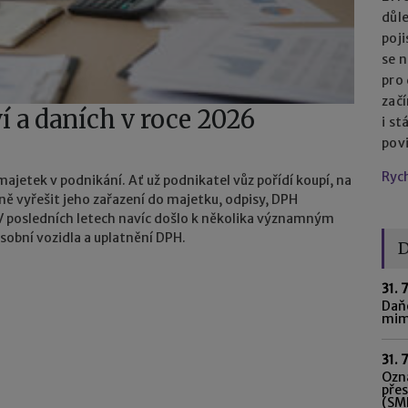
důl
poj
se n
pro
začí
í a daních v roce 2026
i st
pov
Ryc
ajetek v podnikání. Ať už podnikatel vůz pořídí koupí, na
ně vyřešit jeho zařazení do majetku, odpisy, DPH
V posledních letech navíc došlo k několika významným
sobní vozidla a uplatnění DPH.
D
31. 
Daňo
mim
31. 
Ozná
pře
(SME