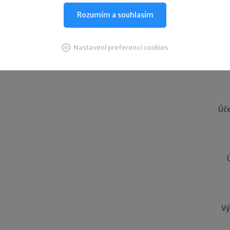
Rozumím a souhlasím
Nastavení preferencí cookies
U
Úče
Vý