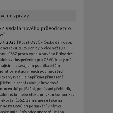
ychlé zprávy
SZ vydala nového průvodce pro
VČ
 07. 2026
|
Počet OSVČ v Česku dál roste.
onci roku 2025 jich bylo více než 1,17
ionu. ČSSZ proto vydala nového Průvodce
iálním zabezpečením pro OSVČ, který má
najícím i stávajícím podnikatelům
dnit orientaci v jejich povinnostech.
učka vysvětluje například přihlášení
jištění, placení záloh, důchodové
emocenské pojištění, podávání přehledů,
šální režim nebo elektronickou komunikaci
 ePortál ČSSZ. Zaměřuje se také na
innosti OSVČ při podnikání v rámci
pské unie. Průvodce upozorňuje i na