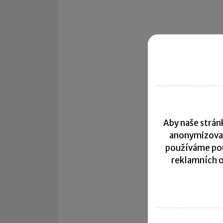
Aby naše stránk
anonymizova
používáme pou
reklamních o