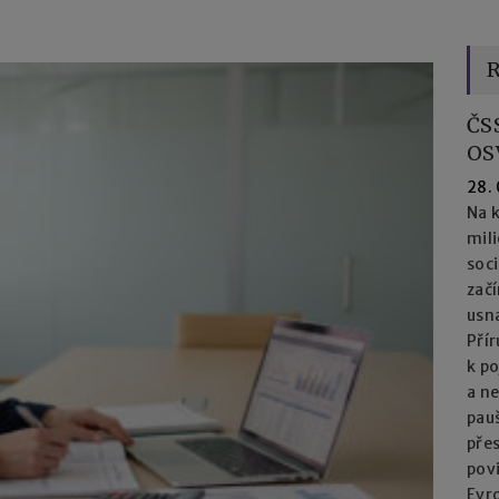
R
ČS
OS
28.
Na k
mil
soc
začí
usna
Přír
k po
a n
pau
přes
pov
Evro