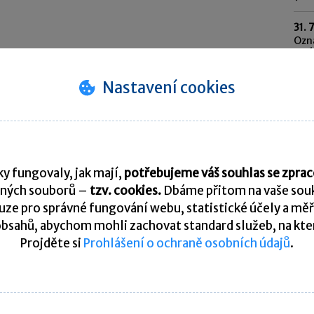
31. 
Ozn
syst
202
Nastavení cookies
31. 
Odvo
saz
10. 
Spl
y fungovaly, jak mají,
potřebujeme váš souhlas se zpr
ných souborů –
tzv. cookies.
Dbáme přitom na vaše souk
Pře
ze pro správné fungování webu, statistické účely a měř
bsahů, abychom mohli zachovat standard služeb, na který
Projděte si
Prohlášení o ochraně osobních údajů
.
K