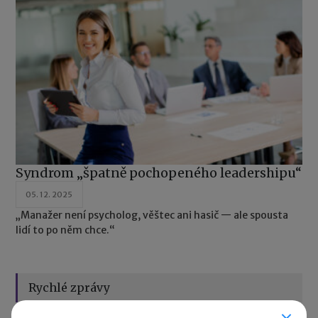
Syndrom „špatně pochopeného leadershipu“
05. 12. 2025
„Manažer není psycholog, věštec ani hasič — ale spousta
lidí to po něm chce.“
Rychlé zprávy