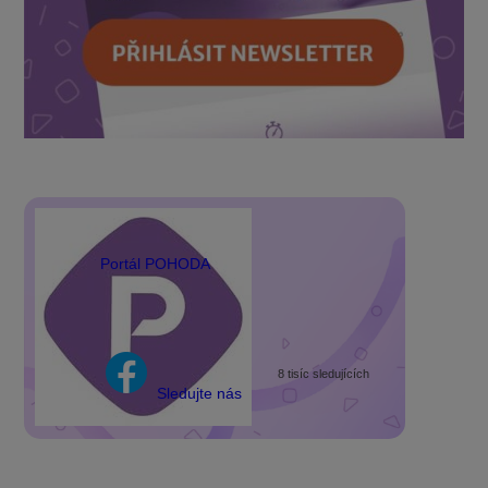
Portál POHODA
8 tisíc sledujících
Sledujte nás