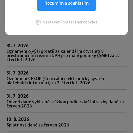
Rozumím a souhlasím
Daňový kalendář
Nastavení preferencí cookies
31. 7. 2026
Daňové přiznání a splatnost daně k OSS – režim mimo EU,
režim EU, dovozní režim
31. 7. 2026
Oznámení o výši obratů za kalendářní čtvrtletí v
přeshraničním režimu DPH pro malé podniky (SME) za 2.
čtvrtletí 2026
31. 7. 2026
Oznámení CESOP (Centrální elektronický systém
platebních informací) za 2. čtvrtletí 2026
31. 7. 2026
Odvod daně vybírané srážkou podle zvláštní sazby daně za
červen 2026
10. 8. 2026
Splatnost daně za červen 2026