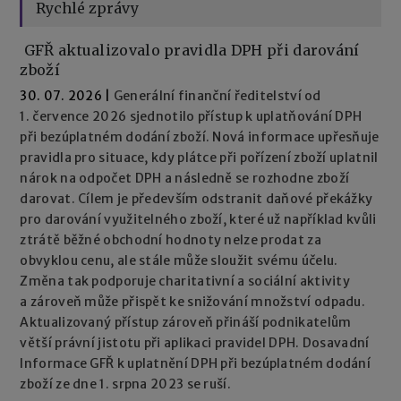
Rychlé zprávy
GFŘ aktualizovalo pravidla DPH při darování
zboží
30. 07. 2026
|
Generální finanční ředitelství od
1. července 2026 sjednotilo přístup k uplatňování DPH
při bezúplatném dodání zboží. Nová informace upřesňuje
pravidla pro situace, kdy plátce při pořízení zboží uplatnil
nárok na odpočet DPH a následně se rozhodne zboží
darovat. Cílem je především odstranit daňové překážky
pro darování využitelného zboží, které už například kvůli
ztrátě běžné obchodní hodnoty nelze prodat za
obvyklou cenu, ale stále může sloužit svému účelu.
Změna tak podporuje charitativní a sociální aktivity
a zároveň může přispět ke snižování množství odpadu.
Aktualizovaný přístup zároveň přináší podnikatelům
větší právní jistotu při aplikaci pravidel DPH. Dosavadní
Informace GFŘ k uplatnění DPH při bezúplatném dodání
zboží ze dne 1. srpna 2023 se ruší.