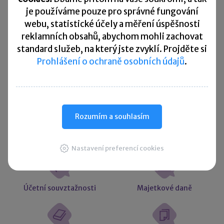
Přehled všech termínů ►
je
používáme pouze pro správné fungování
webu, statistické účely a měření úspěšnosti
reklamních obsahů, abychom mohli zachovat
Kurzovní lístek
standard služeb, na který jste zvyklí. Projděte si
Prohlášení o ochraně osobních údajů
.
Načítám
Načítám
hodnoty
hodnoty
Více ▼
Rozumím a souhlasím
Užitečné informace
Nastavení preferencí cookies
Účetní souvztažnosti
Majetkové daně