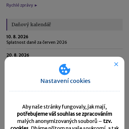
Rychlé zprávy ►
Daňový kalendář
10. 8. 2026
Splatnost daně za červen 2026
20. 8. 2026
Měsíční odvod úhrnu sražených záloh na daň z příjmů
fyzických osob ze závislé činnosti za červenec 2026
20. 8. 2026
Nastavení cookies
Splatnost paušální zálohy
24. 8. 2026
Splatnost daně za červen 2026 (pouze spotřební daň z lihu)
Aby naše stránky fungovaly, jak mají,
potřebujeme váš souhlas se zpracováním
25. 8. 2026
Daňové přiznání a splatnost daně za červenec 2026
malých anonymizovaných souborů –
tzv.
cookies.
Dbáme přitom na vaše soukromí, a tak