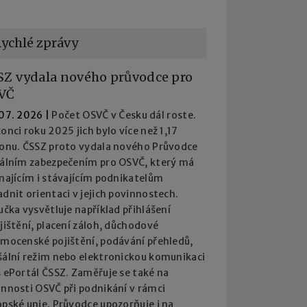
ychlé zprávy
SZ vydala nového průvodce pro
VČ
 07. 2026
|
Počet OSVČ v Česku dál roste.
onci roku 2025 jich bylo více než 1,17
ionu. ČSSZ proto vydala nového Průvodce
iálním zabezpečením pro OSVČ, který má
najícím i stávajícím podnikatelům
dnit orientaci v jejich povinnostech.
učka vysvětluje například přihlášení
jištění, placení záloh, důchodové
emocenské pojištění, podávání přehledů,
šální režim nebo elektronickou komunikaci
 ePortál ČSSZ. Zaměřuje se také na
innosti OSVČ při podnikání v rámci
pské unie. Průvodce upozorňuje i na