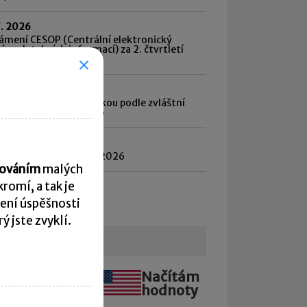
7. 2026
ámení CESOP (Centrální elektronický
ém platebních informací) za 2. čtvrtletí
6
7. 2026
d daně vybírané srážkou podle zvláštní
by daně za červen 2026
8. 2026
atnost daně za červen 2026
acováním
malých
romí, a tak je
hled všech termínů ►
ení úspěšnosti
 jste zvyklí.
urzovní lístek
Načítám
Načítám
hodnoty
hodnoty