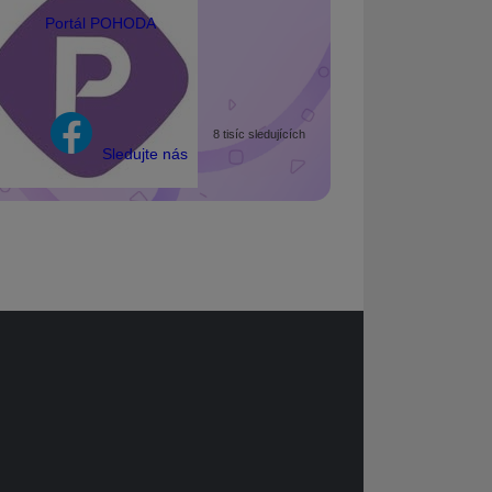
Portál POHODA
8 tisíc sledujících
Sledujte nás