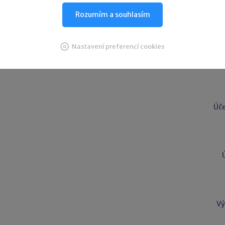
Rozumím a souhlasím
Nastavení preferencí cookies
U
Úče
Vý