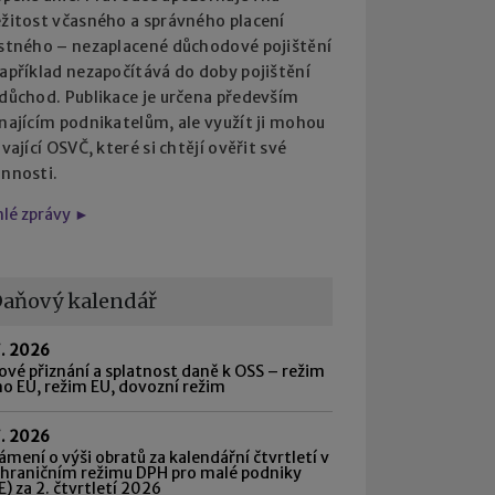
ežitost včasného a správného placení
istného – nezaplacené důchodové pojištění
apříklad nezapočítává do doby pojištění
 důchod. Publikace je určena především
najícím podnikatelům, ale využít ji mohou
ávající OSVČ, které si chtějí ověřit své
innosti.
hlé zprávy ►
aňový kalendář
7. 2026
vé přiznání a splatnost daně k OSS – režim
o EU, režim EU, dovozní režim
7. 2026
mení o výši obratů za kalendářní čtvrtletí v
shraničním režimu DPH pro malé podniky
) za 2. čtvrtletí 2026