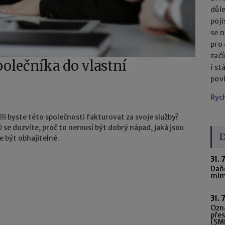
důl
poj
se n
pro
začí
polečníka do vlastní
i st
pov
Ryc
ěli byste této společnosti fakturovat za svoje služby?
O
se dozvíte, proč to nemusí být dobrý nápad, jaká jsou
D
e být obhajitelné.
31. 
Daňo
mim
31. 
Ozná
pře
(SME