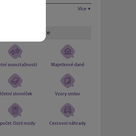
Více ▼
žitečné informace
tní souvztažnosti
Majetkové daně
Účetní slovníček
Vzory smluv
počet čisté mzdy
Cestovní náhrady