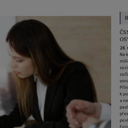
R
ČS
OS
28.
Na k
mil
soc
začí
usna
Přír
k po
a n
pau
přes
pov
Evro