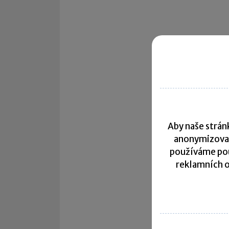
Aby naše stránk
anonymizova
používáme pou
reklamních o