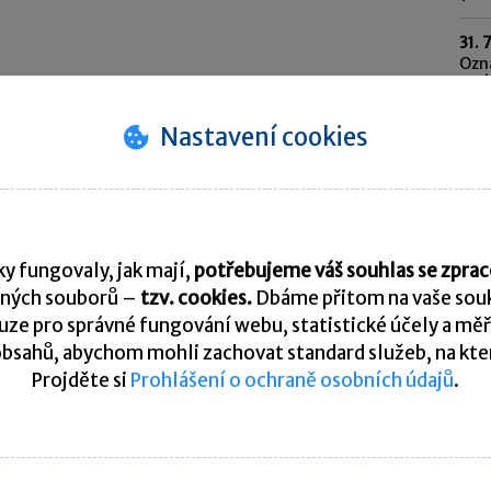
31. 
Ozn
syst
202
Nastavení cookies
31. 
Odvo
saz
10. 
Spl
y fungovaly, jak mají,
potřebujeme váš souhlas se zpr
ných souborů –
tzv. cookies.
Dbáme přitom na vaše souk
Pře
ze pro správné fungování webu, statistické účely a měř
bsahů, abychom mohli zachovat standard služeb, na který
Projděte si
Prohlášení o ochraně osobních údajů
.
K