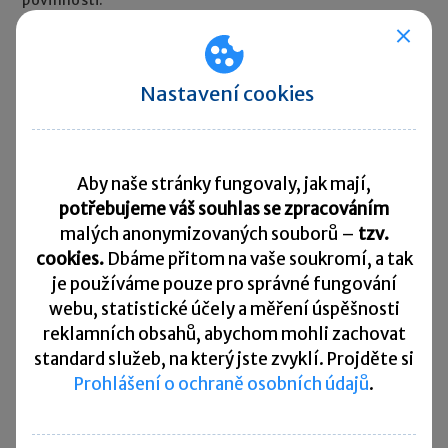
povinnosti.
Rychlé zprávy ►
Nastavení cookies
Daňový kalendář
31. 7. 2026
Daňové přiznání a splatnost daně k OSS – režim mimo EU,
režim EU, dovozní režim
Aby naše stránky fungovaly, jak mají,
potřebujeme váš souhlas se zpracováním
31. 7. 2026
malých anonymizovaných souborů –
tzv.
Oznámení o výši obratů za kalendářní čtvrtletí v
cookies.
Dbáme přitom na vaše soukromí, a tak
přeshraničním režimu DPH pro malé podniky (SME) za 2.
čtvrtletí 2026
je
používáme pouze pro správné fungování
webu, statistické účely a měření úspěšnosti
31. 7. 2026
reklamních obsahů, abychom mohli zachovat
Oznámení CESOP (Centrální elektronický systém
platebních informací) za 2. čtvrtletí 2026
standard služeb, na který jste zvyklí. Projděte si
Prohlášení o ochraně osobních údajů
.
31. 7. 2026
Odvod daně vybírané srážkou podle zvláštní sazby daně za
červen 2026