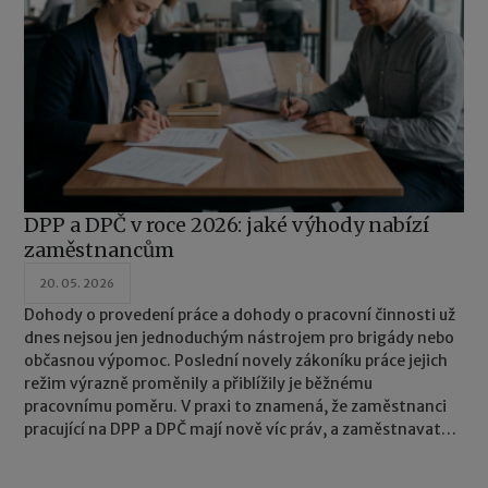
DPP a DPČ v roce 2026: jaké výhody nabízí
zaměstnancům
20. 05. 2026
Dohody o provedení práce a dohody o pracovní činnosti už
dnes nejsou jen jednoduchým nástrojem pro brigády nebo
občasnou výpomoc. Poslední novely zákoníku práce jejich
režim výrazně proměnily a přiblížily je běžnému
pracovnímu poměru. V praxi to znamená, že zaměstnanci
pracující na DPP a DPČ mají nově víc práv, a zaměstnavatelé
naopak víc povinností.