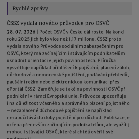
Rychlé zprávy
ČSSZ vydala nového průvodce pro OSVČ
28. 07. 2026
|
Počet OSVČ v Česku dál roste. Na konci
roku 2025 jich bylo více než 1,17 milionu. ČSSZ proto
vydala nového Průvodce sociálním zabezpečením pro
OSVČ, který má začínajícím i stávajícím podnikatelům
usnadnit orientaci v jejich povinnostech. Příručka
vysvětluje například přihlášení k pojištění, placení záloh,
důchodové a nemocenské pojištění, podávání přehledů,
paušální režim nebo elektronickou komunikaci přes
ePortál ČSSZ. Zaměřuje se také na povinnosti OSVČ při
podnikání v rámci Evropské unie. Průvodce upozorňuje
i na důležitost včasného a správného placení pojistného
– nezaplacené důchodové pojištění se například
nezapočítává do doby pojištění pro důchod. Publikace je
určena především začínajícím podnikatelům, ale využít ji
mohou i stávající OSVČ, které si chtějí ověřit své