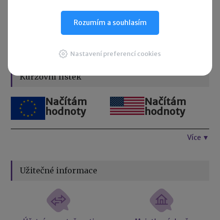
10. 8. 2026
Splatnost daně za červen 2026
Rozumím a souhlasím
Přehled všech termínů ►
Nastavení preferencí cookies
Kurzovní lístek
Načítám
Načítám
hodnoty
hodnoty
Více ▼
Užitečné informace