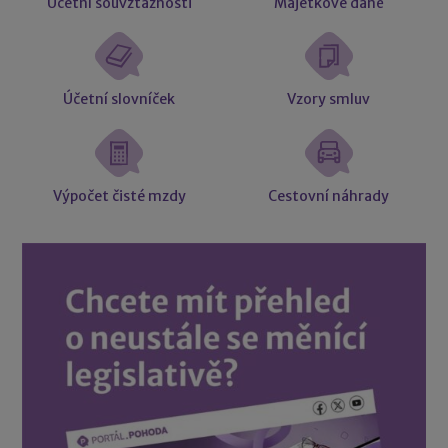
Účetní souvztažnosti
Majetkové daně
Účetní slovníček
Vzory smluv
Výpočet čisté mzdy
Cestovní náhrady