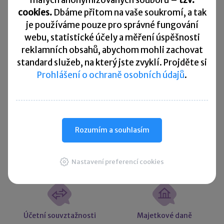
malých anonymizovaných souborů –
tzv.
10. 8. 2026
cookies.
Dbáme přitom na vaše soukromí, a tak
Splatnost daně za červen 2026
je
používáme pouze pro správné fungování
Přehled všech termínů ►
webu, statistické účely a měření úspěšnosti
reklamních obsahů, abychom mohli zachovat
standard služeb, na který jste zvyklí. Projděte si
Kurzovní lístek
Prohlášení o ochraně osobních údajů
.
Načítám
Načítám
hodnoty
hodnoty
Rozumím a souhlasím
Více ▼
Nastavení preferencí cookies
Užitečné informace
Účetní souvztažnosti
Majetkové daně