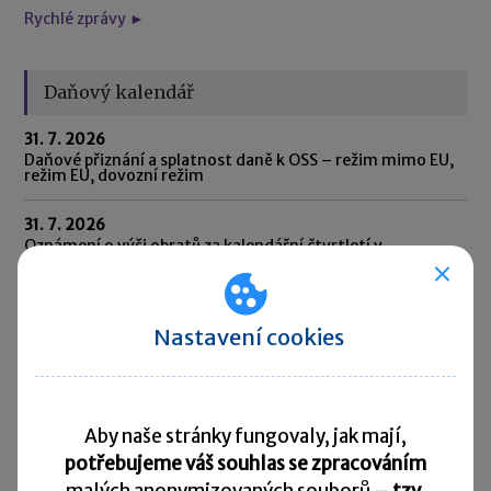
Rychlé zprávy ►
Daňový kalendář
31. 7. 2026
Daňové přiznání a splatnost daně k OSS – režim mimo EU,
režim EU, dovozní režim
31. 7. 2026
Oznámení o výši obratů za kalendářní čtvrtletí v
přeshraničním režimu DPH pro malé podniky (SME) za 2.
čtvrtletí 2026
31. 7. 2026
Nastavení cookies
Oznámení CESOP (Centrální elektronický systém
platebních informací) za 2. čtvrtletí 2026
31. 7. 2026
Odvod daně vybírané srážkou podle zvláštní sazby daně za
Aby naše stránky fungovaly, jak mají,
červen 2026
potřebujeme váš souhlas se zpracováním