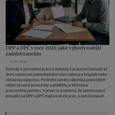
DPP a DPČ v roce 2026: jaké výhody nabízí
zaměstnancům
20. 05. 2026
Dohody o provedení práce a dohody o pracovní činnosti už
dnes nejsou jen jednoduchým nástrojem pro brigády nebo
občasnou výpomoc. Poslední novely zákoníku práce jejich
režim výrazně proměnily a přiblížily je běžnému
pracovnímu poměru. V praxi to znamená, že zaměstnanci
pracující na DPP a DPČ mají nově víc práv, a zaměstnavatelé
naopak víc povinností.