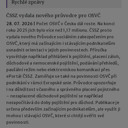
Rychlé zprávy
ČSSZ vydala nového průvodce pro OSVČ
28. 07. 2026
|
Počet OSVČ v Česku dál roste. Na konci
roku 2025 jich bylo více než 1,17 milionu. ČSSZ proto
vydala nového Průvodce sociálním zabezpečením pro
OSVČ, který má začínajícím i stávajícím podnikatelům
usnadnit orientaci v jejich povinnostech. Příručka
vysvětluje například přihlášení k pojištění, placení záloh,
důchodové a nemocenské pojištění, podávání přehledů,
paušální režim nebo elektronickou komunikaci přes
ePortál ČSSZ. Zaměřuje se také na povinnosti OSVČ při
podnikání v rámci Evropské unie. Průvodce upozorňuje
i na důležitost včasného a správného placení pojistného
– nezaplacené důchodové pojištění se například
nezapočítává do doby pojištění pro důchod. Publikace je
určena především začínajícím podnikatelům, ale využít ji
mohou i stávající OSVČ, které si chtějí ověřit své
povinnosti.