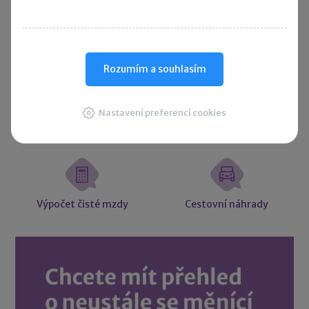
Rozumím a souhlasím
Účetní souvztažnosti
Majetkové daně
Nastavení preferencí cookies
Účetní slovníček
Vzory smluv
Výpočet čisté mzdy
Cestovní náhrady