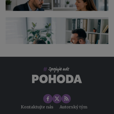
Výpověď ze zdravotních důvodů 2026 – průvodce pro
zaměstnavatele
Co pohlídat při přebírání účetnictví
Změny ve zdravotním pojištění v roce 2026
Kontaktujte nás
Autorský tým