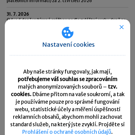
platebních informací) za 2. čtvrtletí 2026
31. 7. 2026
Odvod daně vybírané srážkou podle zvláštní sazby daně za
červen 2026
10. 8. 2026
Nastavení cookies
Splatnost daně za červen 2026
Přehled všech termínů ►
Aby naše stránky fungovaly, jak mají,
Kurzovní lístek
potřebujeme váš souhlas se zpracováním
malých anonymizovaných souborů –
tzv.
Načítám
Načítám
cookies.
Dbáme přitom na vaše soukromí, a tak
hodnoty
hodnoty
je
používáme pouze pro správné fungování
webu, statistické účely a měření úspěšnosti
Více ▼
reklamních obsahů, abychom mohli zachovat
standard služeb, na který jste zvyklí. Projděte si
Prohlášení o ochraně osobních údajů
.
Užitečné informace