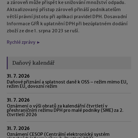
a zároveň může přispět ke snižování množství odpadu.
Aktualizovaný přístup zároveň přináší podnikatelům
větší právní jistotu při aplikaci pravidel DPH. Dosavadní
Informace GFŘ k uplatnění DPH při bezúplatném dodání
zboží ze dne 1. srpna 2023 se ruší.
Rychlé zprávy ►
Daňový kalendář
31. 7. 2026
Daňové přiznání a splatnost daně k OSS – režim mimo EU,
režim EU, dovozní režim
31. 7. 2026
Oznámení o výši obratů za kalendářní čtvrtletí v
přeshraničním režimu DPH pro malé podniky (SME) za 2.
čtvrtletí 2026
31. 7. 2026
Oznámení CESOP (Centrální elektronický systém