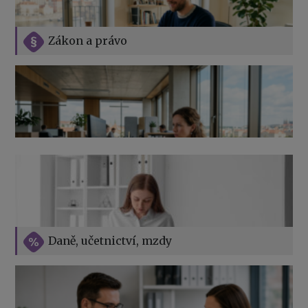
Zákon a právo
Jak na podnikání při rodičovské dovolené
Přehledy pro OSSZ a zdravotní pojišťovny – jak na ně
v roce 2026
Vše o překážkách v práci na straně zaměstnavatele
Daně, učetnictví, mzdy