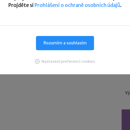
Projděte si
Prohlášení o ochraně osobních údajů
.
U
Úče
Rozumím a souhlasím
Nastavení preferencí cookies
Vý