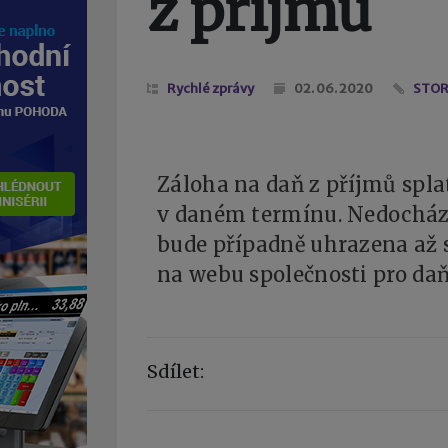
z příjmů
Rychlé zprávy
02. 06. 2020
STOR
Záloha na daň z příjmů splat
v daném termínu. Nedochází
bude případně uhrazena až 
na webu společnosti pro da
Sdílet: