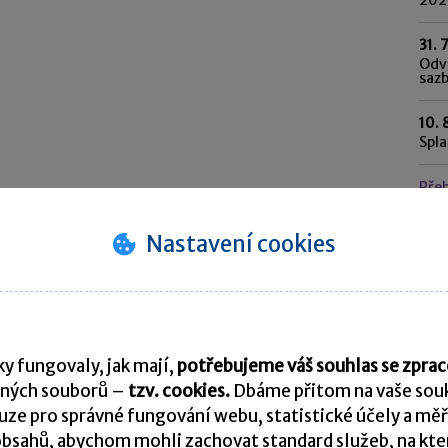
31. 
Odvo
saz
10. 
Spl
Pře
Nastavení cookies
K
y fungovaly, jak mají,
potřebujeme váš souhlas se zpr
ných souborů –
tzv. cookies.
Dbáme přitom na vaše souk
ze pro správné fungování webu, statistické účely a měř
bsahů, abychom mohli zachovat standard služeb, na který