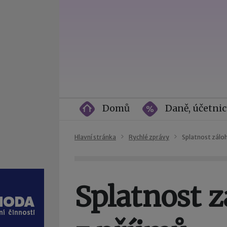
Domů
Daně, účetnic
Hlavní stránka
Rychlé zprávy
Splatnost záloh
Splatnost 