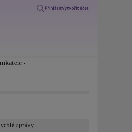
Přihlásit
Vytvořit účet
nikatele
ychlé zprávy