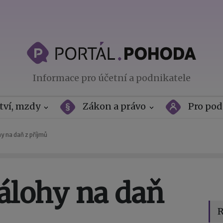
Informace pro účetní a podnikatele
tví, mzdy
Zákon a právo
Pro pod
y na daň z příjmů
zálohy na daň
R