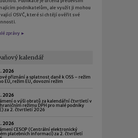
 důchod. Publikace je určena především
najícím podnikatelům, ale využít ji mohou
ávající OSVČ, které si chtějí ověřit své
innosti.
hlé zprávy ►
aňový kalendář
7. 2026
vé přiznání a splatnost daně k OSS – režim
o EU, režim EU, dovozní režim
7. 2026
mení o výši obratů za kalendářní čtvrtletí v
shraničním režimu DPH pro malé podniky
) za 2. čtvrtletí 2026
7. 2026
ámení CESOP (Centrální elektronický
ém platebních informací) za 2. čtvrtletí
6