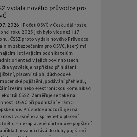
SZ vydala nového průvodce pro
VČ
 07. 2026
|
Počet OSVČ v Česku dál roste.
onci roku 2025 jich bylo více než 1,17
ionu. ČSSZ proto vydala nového Průvodce
iálním zabezpečením pro OSVČ, který má
najícím i stávajícím podnikatelům
dnit orientaci v jejich povinnostech.
učka vysvětluje například přihlášení
jištění, placení záloh, důchodové
emocenské pojištění, podávání přehledů,
šální režim nebo elektronickou komunikaci
 ePortál ČSSZ. Zaměřuje se také na
innosti OSVČ při podnikání v rámci
pské unie. Průvodce upozorňuje i na
ežitost včasného a správného placení
istného – nezaplacené důchodové pojištění
apříklad nezapočítává do doby pojištění