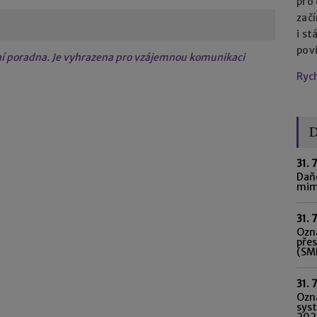
pro
začí
i st
pov
tní poradna. Je vyhrazena pro vzájemnou komunikaci
Ryc
D
31. 
Daňo
mim
31. 
Ozná
pře
(SME
31. 
Ozn
syst
202