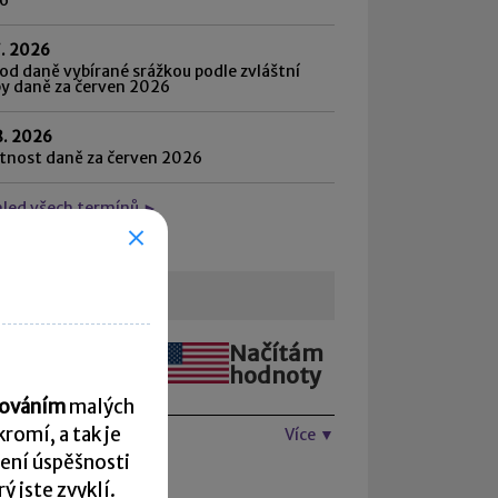
7. 2026
d daně vybírané srážkou podle zvláštní
by daně za červen 2026
8. 2026
atnost daně za červen 2026
hled všech termínů ►
urzovní lístek
Načítám
Načítám
hodnoty
hodnoty
acováním
malých
romí, a tak je
Více ▼
ení úspěšnosti
 jste zvyklí.