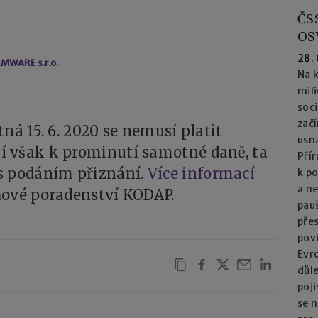
ČS
OS
28.
MWARE s.r.o.
Na k
mil
soc
začí
ná 15. 6. 2020 se nemusí platit
usna
 však k prominutí samotné daně, ta
Přír
s podáním přiznání.
Více informací
k po
a n
ňové poradenství KODAP.
pau
přes
pov
Evro
důl
poj
se n