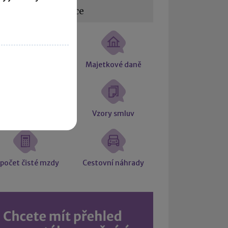
žitečné informace
tní souvztažnosti
Majetkové daně
Účetní slovníček
Vzory smluv
počet čisté mzdy
Cestovní náhrady