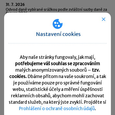
31. 7. 2026
Odvod daně vybírané srážkou podle zvláštní sazby daně za
červen 2026
10. 8. 2026
Splatnost daně za červen 2026
Nastavení cookies
Přehled všech termínů ►
Aby naše stránky fungovaly, jak mají,
Kurzovní lístek
potřebujeme váš souhlas se zpracováním
malých anonymizovaných souborů –
tzv.
Načítám
Načítám
hodnoty
hodnoty
cookies.
Dbáme přitom na vaše soukromí, a tak
je
používáme pouze pro správné fungování
webu, statistické účely a měření úspěšnosti
Více ▼
reklamních obsahů, abychom mohli zachovat
standard služeb, na který jste zvyklí. Projděte si
Užitečné informace
Prohlášení o ochraně osobních údajů
.