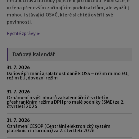
nezapočítává do doby pojištění pro důchod. Publikace je
určena především začínajícím podnikatelům, ale využít ji
mohou i stávající OSVČ, které si chtějí ověřit své
povinnosti.
Rychlé zprávy ►
Daňový kalendář
31. 7. 2026
Daňové přiznání a splatnost daně k OSS – režim mimo EU,
režim EU, dovozní režim
31. 7. 2026
Oznámení o výši obratů za kalendářní čtvrtletí v
přeshraničním režimu DPH pro malé podniky (SME) za 2.
čtvrtletí 2026
31. 7. 2026
Oznámení CESOP (Centrální elektronický systém
platebních informací) za 2. čtvrtletí 2026