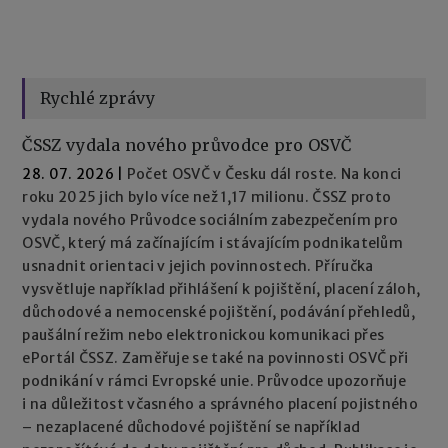
Rychlé zprávy
ČSSZ vydala nového průvodce pro OSVČ
28. 07. 2026
|
Počet OSVČ v Česku dál roste. Na konci
roku 2025 jich bylo více než 1,17 milionu. ČSSZ proto
vydala nového Průvodce sociálním zabezpečením pro
OSVČ, který má začínajícím i stávajícím podnikatelům
usnadnit orientaci v jejich povinnostech. Příručka
vysvětluje například přihlášení k pojištění, placení záloh,
důchodové a nemocenské pojištění, podávání přehledů,
paušální režim nebo elektronickou komunikaci přes
ePortál ČSSZ. Zaměřuje se také na povinnosti OSVČ při
podnikání v rámci Evropské unie. Průvodce upozorňuje
i na důležitost včasného a správného placení pojistného
– nezaplacené důchodové pojištění se například