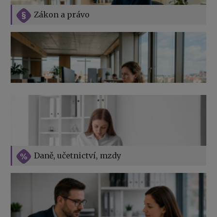
Zákon a právo
Jak na podnikání při rodičovské dovolené
Přehledy pro OSSZ a zdravotní pojišťovny – jak na ně
v roce 2026
Vše o překážkách v práci na straně zaměstnavatele
Daně, učetnictví, mzdy