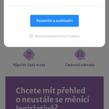
Účetní souvztažnosti
Majetkové daně
Rozumím a souhlasím
Nastavení preferencí cookies
Účetní slovníček
Vzory smluv
Výpočet čisté mzdy
Cestovní náhrady