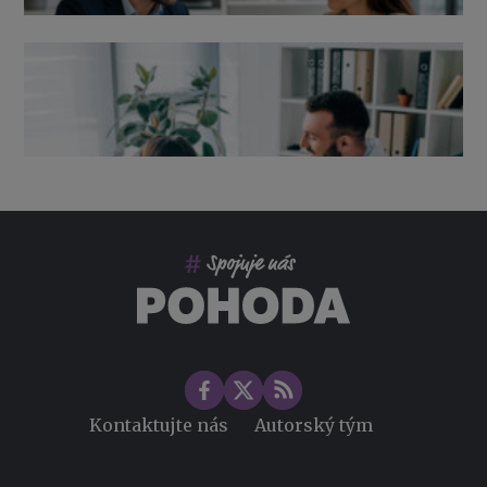
Výpověď ze zdravotních důvodů 2026 – průvodce pro
zaměstnavatele
Co pohlídat při přebírání účetnictví
Změny ve zdravotním pojištění v roce 2026
Kontaktujte nás
Autorský tým