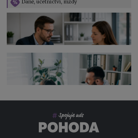
Daně, učetnictví, mzdy
Výpověď ze zdravotních důvodů 2026 – průvodce pro
zaměstnavatele
Co pohlídat při přebírání účetnictví