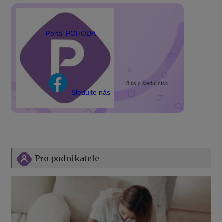
Portál POHODA
8 tisíc sledujících
Sledujte nás
Pro podnikatele