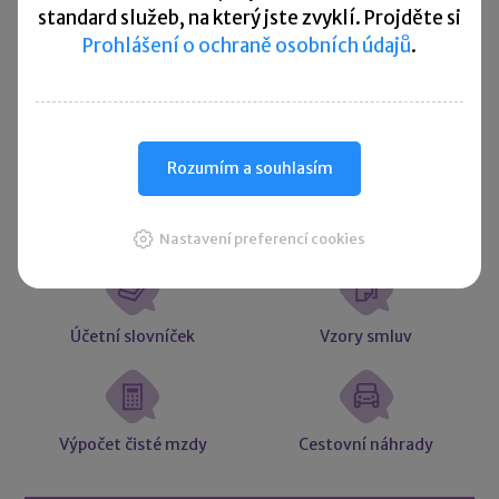
standard služeb, na který jste zvyklí. Projděte si
Více ▼
Prohlášení o ochraně osobních údajů
.
Užitečné informace
Rozumím a souhlasím
Účetní souvztažnosti
Majetkové daně
Nastavení preferencí cookies
Účetní slovníček
Vzory smluv
Výpočet čisté mzdy
Cestovní náhrady