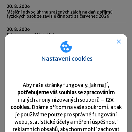
20. 8. 2026
Měsíční odvod úhrnu sražených záloh na daň z příjmů
fyzických osob ze závislé činnosti za červenec 2026
20. 8. 2026
Splatnost paušální zálohy
24. 8. 2026
Splatnost daně za červen 2026 (pouze spotřební daň z lihu)
Nastavení cookies
25. 8. 2026
Daňové přiznání a splatnost daně za červenec 2026
Aby naše stránky fungovaly, jak mají,
Přehled všech termínů ►
potřebujeme váš souhlas se zpracováním
malých anonymizovaných souborů –
tzv.
Kurzovní lístek
cookies.
Dbáme přitom na vaše soukromí, a tak
je
používáme pouze pro správné fungování
Načítám
Načítám
webu, statistické účely a měření úspěšnosti
hodnoty
hodnoty
reklamních obsahů, abychom mohli zachovat