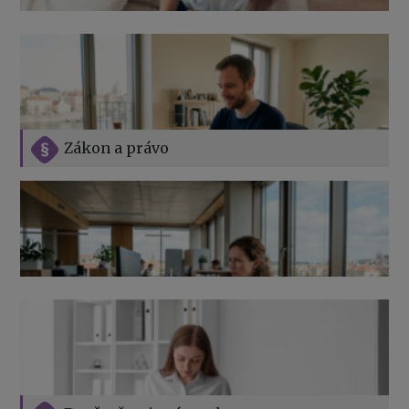
Zákon a právo
Jak na podnikání při rodičovské dovolené
Přehledy pro OSSZ a zdravotní pojišťovny – jak na ně
v roce 2026
Vše o překážkách v práci na straně zaměstnavatele