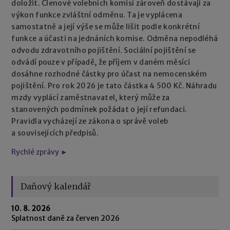
doložit. Členové volebních komisí zároveň dostávají za
výkon funkce zvláštní odměnu. Ta je vyplácena
samostatně a její výše se může lišit podle konkrétní
funkce a účasti na jednáních komise. Odměna nepodléhá
odvodu zdravotního pojištění. Sociální pojištění se
odvádí pouze v případě, že příjem v daném měsíci
dosáhne rozhodné částky pro účast na nemocenském
pojištění. Pro rok 2026 je tato částka 4 500 Kč. Náhradu
mzdy vyplácí zaměstnavatel, který může za
stanovených podmínek požádat o její refundaci.
Pravidla vycházejí ze zákona o správě voleb
a souvisejících předpisů.
Rychlé zprávy ►
Daňový kalendář
10. 8. 2026
Splatnost daně za červen 2026