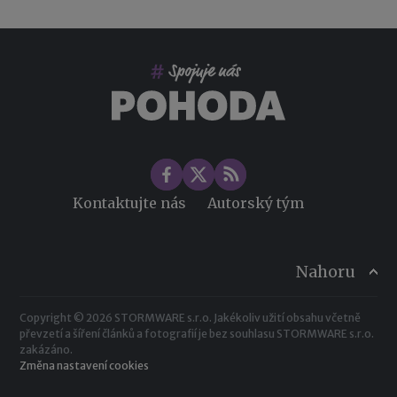
Co pohlídat při přebírání účetnictví
Změny ve zdravotním pojištění v roce 2026
Kontaktujte nás
Autorský tým
Nahoru
Copyright © 2026 STORMWARE s.r.o. Jakékoliv užití obsahu včetně
převzetí a šíření článků a fotografií je bez souhlasu STORMWARE s.r.o.
zakázáno.
Změna nastavení cookies