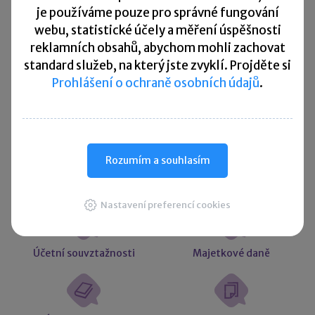
je
používáme pouze pro správné fungování
webu, statistické účely a měření úspěšnosti
Kurzovní lístek
reklamních obsahů, abychom mohli zachovat
standard služeb, na který jste zvyklí. Projděte si
Načítám
Načítám
Prohlášení o ochraně osobních údajů
.
hodnoty
hodnoty
Více ▼
Rozumím a souhlasím
Užitečné informace
Nastavení preferencí cookies
Účetní souvztažnosti
Majetkové daně