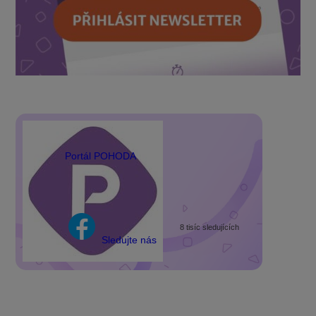
Portál POHODA
8 tisíc sledujících
Sledujte nás