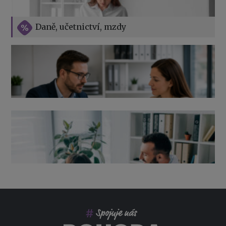
Vše o překážkách v práci na straně zaměstnavatele
Daně, učetnictví, mzdy
Výpověď ze zdravotních důvodů 2026 – průvodce pro
zaměstnavatele
Co pohlídat při přebírání účetnictví