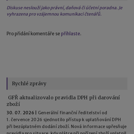
Diskuse neslouží jako právní, daňová či účetní poradna. Je
vyhrazena pro vzájemnou komunikaci čtenářů.
Pro přidání komentáře se
přihlaste
.
Rychlé zprávy
GFŘ aktualizovalo pravidla DPH při darování
zboží
30. 07. 2026
|
Generální finanční ředitelství od
1. července 2026 sjednotilo přístup k uplatňování DPH
při bezúplatném dodání zboží. Nová informace upřesňuje
pravidla pro situace, kdy plátce při pořízení zboží uplatnil