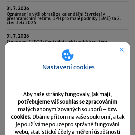
31. 7. 2026
Oznámení o výši obratů za kalendářní čtvrtletí v
přeshraničním režimu DPH pro malé podniky (SME) za 2.
čtvrtletí 2026
31. 7. 2026
Oznámení CESOP (Centrální elektronický systém
platebních informací) za 2. čtvrtletí 2026
31. 7. 2026
Odvod daně vybírané srážkou podle zvláštní sazby daně za
Nastavení cookies
červen 2026
10. 8. 2026
Splatnost daně za červen 2026
Aby naše stránky fungovaly, jak mají,
potřebujeme váš souhlas se zpracováním
Přehled všech termínů ►
malých anonymizovaných souborů –
tzv.
cookies.
Dbáme přitom na vaše soukromí, a tak
Kurzovní lístek
je
používáme pouze pro správné fungování
webu, statistické účely a měření úspěšnosti