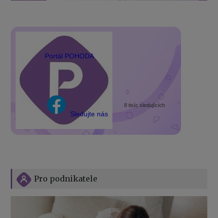
Portál POHODA
8 tisíc sledujících
Sledujte nás
Pro podnikatele