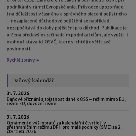
podnikání v rámci Evropské unie. Průvodce upozorňuje
i na důležitost včasného a správného placení pojistného
– nezaplacené důchodové pojištění se například
nezapočítává do doby pojištění pro důchod. Publikace je
určena především začínajícím podnikatelům, ale využít ji
mohou i stávající OSVČ, které si chtějí ověřit své
povinnosti.
Rychlé zprávy ►
Daňový kalendář
31. 7. 2026
Daňové přiznání a splatnost daně k OSS – režim mimo EU,
režim EU, dovozní režim
31. 7. 2026
Oznámení o výši obratů za kalendářní čtvrtletí v
přeshraničním režimu DPH pro malé podniky (SME) za 2.
čtvrtletí 2026