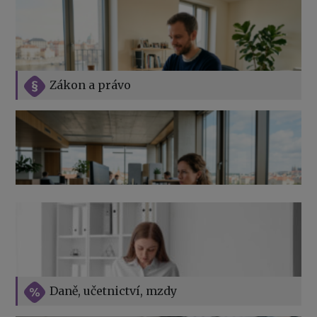
Zákon a právo
Jak na podnikání při rodičovské dovolené
Přehledy pro OSSZ a zdravotní pojišťovny – jak na ně
v roce 2026
Vše o překážkách v práci na straně zaměstnavatele
Daně, učetnictví, mzdy