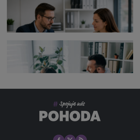
Výpověď ze zdravotních důvodů 2026 – průvodce pro
zaměstnavatele
Co pohlídat při přebírání účetnictví
Změny ve zdravotním pojištění v roce 2026