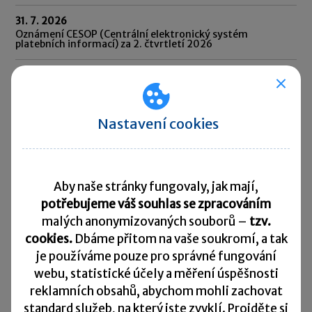
31. 7. 2026
Oznámení CESOP (Centrální elektronický systém
platebních informací) za 2. čtvrtletí 2026
31. 7. 2026
Odvod daně vybírané srážkou podle zvláštní sazby daně za
červen 2026
Nastavení cookies
10. 8. 2026
Splatnost daně za červen 2026
Přehled všech termínů ►
Aby naše stránky fungovaly, jak mají,
potřebujeme váš souhlas se zpracováním
Kurzovní lístek
malých anonymizovaných souborů –
tzv.
cookies.
Dbáme přitom na vaše soukromí, a tak
Načítám
Načítám
je
používáme pouze pro správné fungování
hodnoty
hodnoty
webu, statistické účely a měření úspěšnosti
reklamních obsahů, abychom mohli zachovat
Více ▼
standard služeb, na který jste zvyklí. Projděte si