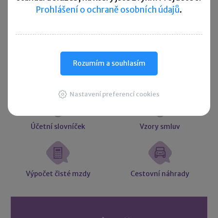
Prohlášení o ochraně osobních údajů
.
Užitečné informace
Rozumím a souhlasím
Účetní souvztažnosti
Majetkové daně
Nastavení preferencí cookies
Účetní slovníček
Vzory smluv
Výpočet čisté mzdy
Cestovní náhrady