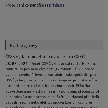
Pro přidání komentáře se
přihlaste
.
Rychlé zprávy
ČSSZ vydala nového průvodce pro OSVČ
28. 07. 2026
|
Počet OSVČ v Česku dál roste. Na konci
roku 2025 jich bylo více než 1,17 milionu. ČSSZ proto
vydala nového Průvodce sociálním zabezpečením pro
OSVČ, který má začínajícím i stávajícím podnikatelům
usnadnit orientaci v jejich povinnostech. Příručka
vysvětluje například přihlášení k pojištění, placení záloh,
důchodové a nemocenské pojištění, podávání přehledů,
paušální režim nebo elektronickou komunikaci přes
ePortál ČSSZ. Zaměřuje se také na povinnosti OSVČ při